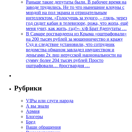
Раньше такие депутаты были. В рабочее время на
заводе трудились. Не то что нынешние клоуны с
мордой на пол экрана и отрицательным
интеллектом. «Голосуешь за худого, – глядь, через
год сидит кабан в телевизоре, рожа, что жопа, ещё
меня учит, как жить, гад!»- х/ф Брат #депутаты …
В Самаре росгвардееца из Крыма «оштрафовали»
на 200 тысяч рублей за мошенничество и кражу
Суд и следствие установили, что сотрудник
ведомства обманом завладел имуществом и
деньгами 2х лиц нерусской национальности на
сумму более 204 тысяч рублей Просто
оштрафовали… #росгвардия …
Рубрики
VIPы или слуги народа
А вы знали
Армия
Блогеры
Бред
Ваши обращения