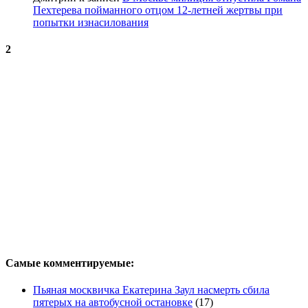
Пехтерева пойманного отцом 12-летней жертвы при
попытки изнасилования
2
Самые комментируемые:
Пьяная москвичка Екатерина Заул насмерть сбила
пятерых на автобусной остановке
(17)