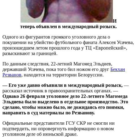
И
теперь объявлен в международный розыск.
Одного из фигурантов громкого уголовного дела о
покушении на убийство футбольного фаната Алексея Усачева,
произошедшем летом прошлого года у ТЦ «Европейский»,
разыскивают за границей.
По данным следствия, 22-летний Магомед Эльдиев,
державший Усачева, пока того бил ножом его друг
Бекхан
Резванов
, находится на территории Белоруссии.
— Его уже давно объявили в международный розыск,
—
рассказал источник в правоохранительных органах. —
Однако 26 февраля уголовное дело 22-летнего Магомеда
Эльдиева было выделено в отдельное производство. Это
сделано, чтобы можно было, не дожидаясь его поимки,
направить в суд материалы по Резванову.
Официальные представители ГСУ СКР не смогли ни
подтвердить, ни опровергнуть информацию о новом
уголовном деле об июньской драке.