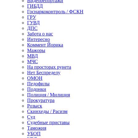
Видеорепортажи
ГИБДД
Госнаркоконтроль / ФСКН
ГРУ
ГУВД
ДПС
Забота о нас
Интересно
Коммент Йорика
Мажоры
МВД
МЧС
На просторах рунета
Нет Беспределу
ОМОН
Педофилы
Подонки
Полиция / Милиция
Прокуратура
Розыск
Скинхеды / Расизм
Суд
Судебные приставы
Таможня
УБОП