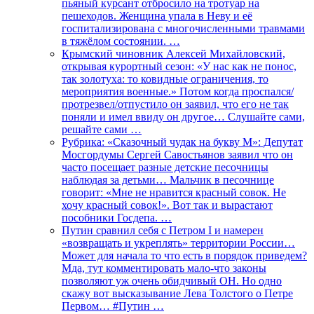
пьяный курсант отбросило на тротуар на
пешеходов. Женщина упала в Неву и её
госпитализирована с многочисленными травмами
в тяжёлом состоянии. …
Крымский чиновник Алексей Михайловский,
открывая курортный сезон: «У нас как не понос,
так золотуха: то ковидные ограничения, то
мероприятия военные.» Потом когда проспался/
протрезвел/отпустило он заявил, что его не так
поняли и имел ввиду он другое… Слушайте сами,
решайте сами …
Рубрика: «Сказочный чудак на букву М»: Депутат
Мосгордумы Сергей Савостьянов заявил что он
часто посещает разные детские песочницы
наблюдая за детьми… Мальчик в песочнице
говорит: «Мне не нравится красный совок. Не
хочу красный совок!». Вот так и вырастают
пособники Госдепа. …
Путин сравнил себя с Петром I и намерен
«возвращать и укреплять» территории России…
Может для начала то что есть в порядок приведем?
Мда, тут комментировать мало-что законы
позволяют уж очень обидчивый ОН. Но одно
скажу вот высказывание Лева Толстого о Петре
Первом… #Путин …