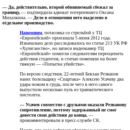
— Да, действительно, второй обвиняемый сбежал за
границу,
— подтвердила адвокат потерпевшего Оксана
Михалкина. —
Дело в отношении него выделено в
отдельное производство.
Напомним
, потасовка со стрельбой у ТЦ
«Европейский» произошла 5 июня 2012 года.
Изначально дело расследовалось по статье 213 УК РФ
«Хулиганство», но записи видеокамер ТЦ
«Европейский» помогли следователям переоценить
действия студентов, и статью поменяли на более
тяжкую — «Попытка убийства».
По версии следствия, 22-летний Бекхан Резванов
нанес болельщику «Спартака» Алексею Усачеву два
удара ножом в грудь, после чего в него самого
выпустили несколько пуль из травматического
пистолета.
— Усачев совместно с друзьями оказали Резванову
сопротивление, поэтому задержанный не смог
довести свои действия до конца
, —
прокомментировали в пресс-службе СК.