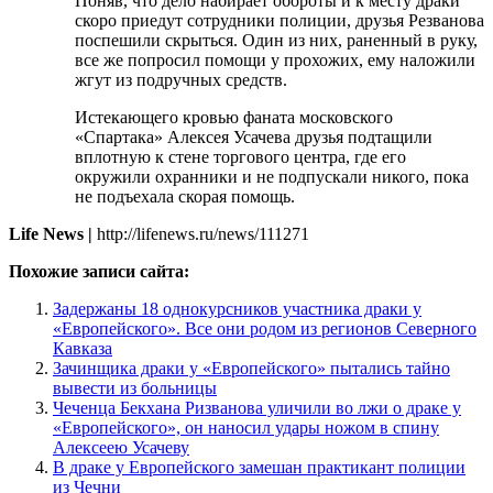
Поняв, что дело набирает обороты и к месту драки
скоро приедут сотрудники полиции, друзья Резванова
поспешили скрыться. Один из них, раненный в руку,
все же попросил помощи у прохожих, ему наложили
жгут из подручных средств.
Истекающего кровью фаната московского
«Спартака» Алексея Усачева друзья подтащили
вплотную к стене торгового центра, где его
окружили охранники и не подпускали никого, пока
не подъехала скорая помощь.
Life News |
http://lifenews.ru/news/111271
Похожие записи сайта:
Задержаны 18 однокурсников участника драки у
«Европейского». Все они родом из регионов Северного
Кавказа
Зачинщика драки у «Европейского» пытались тайно
вывести из больницы
Чеченца Бекхана Ризванова уличили во лжи о драке у
«Европейского», он наносил удары ножом в спину
Алексеею Усачеву
В драке у Европейского замешан практикант полиции
из Чечни