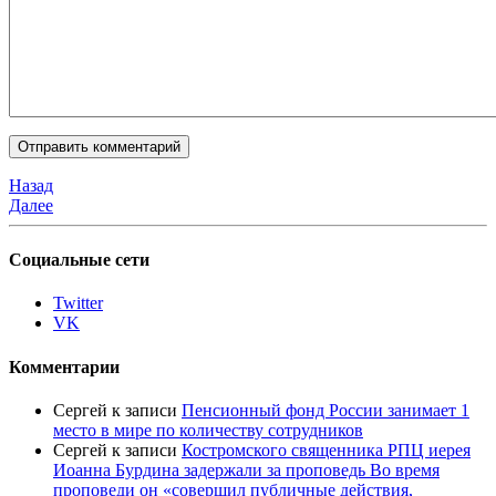
Назад
Далее
Социальные сети
Twitter
VK
Комментарии
Сергей
к записи
Пенсионный фонд России занимает 1
место в мире по количеству сотрудников
Сергей
к записи
Костромского священника РПЦ иерея
Иоанна Бурдина задержали за проповедь Во время
проповеди он «совершил публичные действия,