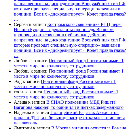
направленные на дискредитацию Вооружённых сил РФ,
которые проводят специальную операцию» заявили в
полиции. Все их «дискредитирует». Колет правда глаза?
…
Сергей
к записи
Костромского священника РПЦ иерея
Иоанна Бурдина задержали за проповедь Во время
проповеди он «совершил публичные действия,
направленные на дискредитацию Вооружённых сил РФ,
которые проводят специальную операцию» заявили в
полиции. Все их «дискредитирует». Колет правда глаза?
…
Любовь
к записи
Пенсионный фонд России занимает 1
место в мире по количеству сотрудников
Любовь
к записи
Пенсионный фонд России занимает 1
место в мире по количеству сотрудников
Эдд
к записи
Пенсионный фонд России занимает 1
место в мире по количеству сотрудников
гость
к записи
Пенсионный фонд России занимает 1
место в мире по количеству сотрудников
Алёша
к записи
В ЯНАО полковника МВД Ришата
Вагапова наконец-то обвинили в пытках задержанного
Надежда
к записи
Полицейский Рафаэль Акжигитов
попал в ДТП, а в больнице наотрез отказался от анализа
на алкоголь
Дмитрий
к записи
В Москве милиция отпустила Романа