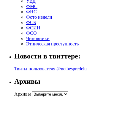
УВД
ФМС
ФНС
Фото недели
ФСБ
ФСИН
ФСО
Чиновники
Этническая преступность
Новости в твиттере:
Твиты пользователя @netbespredelu
Архивы
Архивы