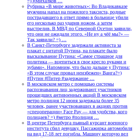
=) #Михалков …
Рубрика «В мире животных»: Во Владикавказе
мужчина напал на пожилого таксиста, родные
пострадавшего в ответ прямо в больнице убили
его несколько раз ударив ножом, а затем
выстрелив. В МВД по Северной Осетии заявили,
что они не ожидали этого. «Не ну а чёё мы?» —
Так заявили? =) …
В Санкт-Петербурге задержали активиста за
плакат с цитатой Путина, на плакате было
высказывание Путина: «Самое страшное для
политика — вцепиться в свое кресло руками и
зубами». Напомним, что было дальше у Путина:
«В этом случае провал неизбежен» Ванга?=)
#Путин #Питер #задержание …
В московском метро с помощью системы
распознавания лиц задерживают участников
прошедших антивоенных акций В московском
метро полиция 12 июня задержала более 35
человек, ранее участвовавших в акциях против
«спецоперации» Face Pay — для удобства, кого
полицаев? =) #метро #полиция …
В центре Петербурга пьяный курсант военного
института сбил девушку. Пассажирка автомобиля
на вид 17-18 лет погибла. Машину которую вел