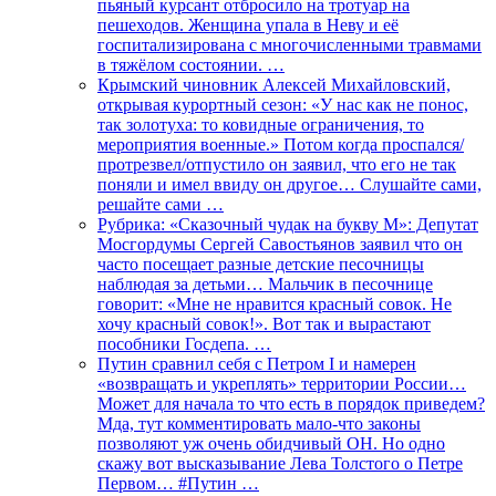
пьяный курсант отбросило на тротуар на
пешеходов. Женщина упала в Неву и её
госпитализирована с многочисленными травмами
в тяжёлом состоянии. …
Крымский чиновник Алексей Михайловский,
открывая курортный сезон: «У нас как не понос,
так золотуха: то ковидные ограничения, то
мероприятия военные.» Потом когда проспался/
протрезвел/отпустило он заявил, что его не так
поняли и имел ввиду он другое… Слушайте сами,
решайте сами …
Рубрика: «Сказочный чудак на букву М»: Депутат
Мосгордумы Сергей Савостьянов заявил что он
часто посещает разные детские песочницы
наблюдая за детьми… Мальчик в песочнице
говорит: «Мне не нравится красный совок. Не
хочу красный совок!». Вот так и вырастают
пособники Госдепа. …
Путин сравнил себя с Петром I и намерен
«возвращать и укреплять» территории России…
Может для начала то что есть в порядок приведем?
Мда, тут комментировать мало-что законы
позволяют уж очень обидчивый ОН. Но одно
скажу вот высказывание Лева Толстого о Петре
Первом… #Путин …