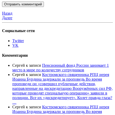
Назад
Далее
Социальные сети
Twitter
VK
Комментарии
Сергей
к записи
Пенсионный фонд России занимает 1
место в мире по количеству сотрудников
Сергей
к записи
Костромского священника РПЦ иерея
Иоанна Бурдина задержали за проповедь Во время
проповеди он «совершил публичные действия,
направленные на дискредитацию Вооружённых сил РФ,
которые проводят специальную операцию» заявили в
полиции. Все их «дискредитирует». Колет правда глаза?
…
Сергей
к записи
Костромского священника РПЦ иерея
Иоанна Бурдина задержали за проповедь Во время