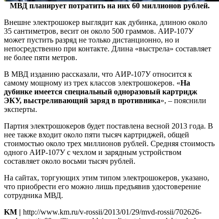
МВД планирует потратить на них 60 миллионов рублей.
Внешне электрошокер выглядит как дубинка, длиною около
35 сантиметров, весит он около 500 граммов. АИР-107У
может пустить разряд не только дистанционно, но и
непосредственно при контакте. Длина «выстрела» составляет
не более пяти метров.
В МВД изданию рассказали, что АИР-107У относится к
самому мощному из трех классов электрошокеров. «
На
дубинке имеется специальный одноразовый картридж
ЭКУ, выстреливающий заряд в противника
», – пояснили
эксперты.
Партия электрошокеров будет поставлена весной 2013 года. В
нее также входит около пяти тысяч картриджей, общей
стоимостью около трех миллионов рублей. Средняя стоимость
одного АИР-107У с чехлом и зарядным устройством
составляет около восьми тысяч рублей.
На сайтах, торгующих этим типом электрошокеров, указано,
что приобрести его можно лишь предъявив удостоверение
сотрудника МВД.
KM |
http://www.km.ru/v-rossii/2013/01/29/mvd-rossii/702626-