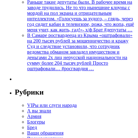
Раньше такие депутаты были. В рабочее время на
заводе трудились. Не то что нынешние клоуны с
мордой на пол экрана и отрицательным
интеллектом. «Голосуешь за худого, – глядь, через
год сидит кабан в телевизоре, рожа, что жопа, ещё
меня учит, как жить, гад!»- х/ф Брат #депутаты …
В Самаре росгвардееца из Крыма «оштрафовали»
на 200 тысяч рублей за мошенничество и кражу
Суд и следствие установили, что сотрудник
ведомства обманом завладел имуществом и
деньгами 2х лиц нерусской национальности на
сумму более 204 тысяч рублей Просто
оштрафовали… #росгвардия …
Рубрики
VIPы или слуги народа
А вы знали
Армия
Блогеры
Бред
Ваши обращения