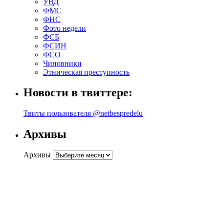
УВД
ФМС
ФНС
Фото недели
ФСБ
ФСИН
ФСО
Чиновники
Этническая преступность
Новости в твиттере:
Твиты пользователя @netbespredelu
Архивы
Архивы