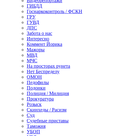
Видеорепортажи
ГИБДД
Госнаркоконтроль / ФСКН
ГРУ
ГУВД
ДПС
Забота о нас
Интересно
Коммент Йорика
Мажоры
МВД
МЧС
На просторах рунета
Нет Беспределу
ОМОН
Педофилы
Подонки
Полиция / Милиция
Прокуратура
Розыск
Скинхеды / Расизм
Суд
Судебные приставы
Таможня
УБОП