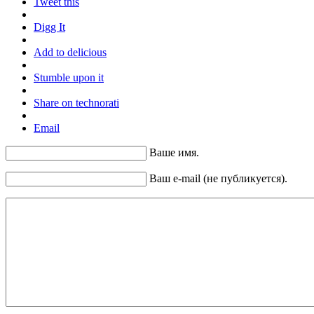
Tweet this
Digg It
Add to delicious
Stumble upon it
Share on technorati
Email
Ваше имя.
Ваш e-mail (не публикуется).