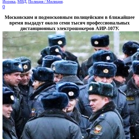
Йорика
,
МВД
,
Полиция / Милиция
.
0
Московским и подмосковным полицейским в ближайшее
время выдадут около семи тысяч профессиональных
дистанционных электрошокеров АИР-107У.