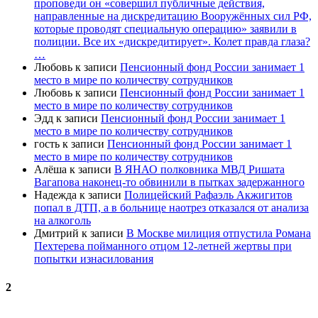
проповеди он «совершил публичные действия,
направленные на дискредитацию Вооружённых сил РФ,
которые проводят специальную операцию» заявили в
полиции. Все их «дискредитирует». Колет правда глаза?
…
Любовь
к записи
Пенсионный фонд России занимает 1
место в мире по количеству сотрудников
Любовь
к записи
Пенсионный фонд России занимает 1
место в мире по количеству сотрудников
Эдд
к записи
Пенсионный фонд России занимает 1
место в мире по количеству сотрудников
гость
к записи
Пенсионный фонд России занимает 1
место в мире по количеству сотрудников
Алёша
к записи
В ЯНАО полковника МВД Ришата
Вагапова наконец-то обвинили в пытках задержанного
Надежда
к записи
Полицейский Рафаэль Акжигитов
попал в ДТП, а в больнице наотрез отказался от анализа
на алкоголь
Дмитрий
к записи
В Москве милиция отпустила Романа
Пехтерева пойманного отцом 12-летней жертвы при
попытки изнасилования
2