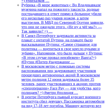
=) #Михалков …
Рубрика «В мире животных»: Во Владикавказе
мужчина напал на пожилого таксиста, родные
пострадавшего в ответ прямо в больнице убили
его несколько раз ударив ножом, а затем
выстрелив. В МВД по Северной Осетии заявили,
что они не ожидали этого. «Не ну а чёё мы?» —
Так заявили? =) …
В Санкт-Петербурге задержали активиста за
плакат с цитатой Путина, на плакате было
высказывание Путина: «Самое страшное для
политика — вцепиться в свое кресло руками и
зубами». Напомним, что было дальше у Путина:
«В этом случае провал неизбежен» Ванга?=)
#Путин #Питер #задержание …
В московском метро с помощью системы
распознавания лиц задерживают участников
прошедших антивоенных акций В московском
метро полиция 12 июня задержала более 35
человек, ранее участвовавших в акциях против
«спецоперации» Face Pay — для удобства, кого
полицаев? =) #метро #полиция …
В центре Петербурга пьяный курсант военного
института сбил девушку. Пассажирка автомобиля
на вид 17-18 лет погибла. Машину которую вел