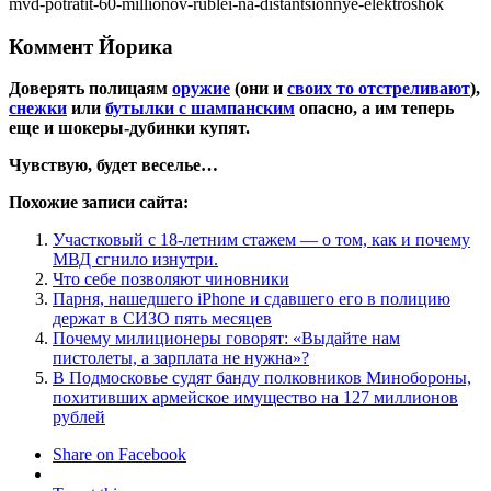
mvd-potratit-60-millionov-rublei-na-distantsionnye-elektroshok
Коммент Йорика
Доверять полицаям
оружие
(они и
своих то отстреливают
),
снежки
или
бутылки с шампанским
опасно, а им теперь
еще и шокеры-дубинки купят.
Чувствую, будет веселье…
Похожие записи сайта:
Участковый с 18-летним стажем — о том, как и почему
МВД сгнило изнутри.
Что себе позволяют чиновники
Парня, нашедшего iPhone и сдавшего его в полицию
держат в СИЗО пять месяцев
Почему милиционеры говорят: «Выдайте нам
пистолеты, а зарплата не нужна»?
В Подмосковье судят банду полковников Минобороны,
похитивших армейское имущество на 127 миллионов
рублей
Share on Facebook