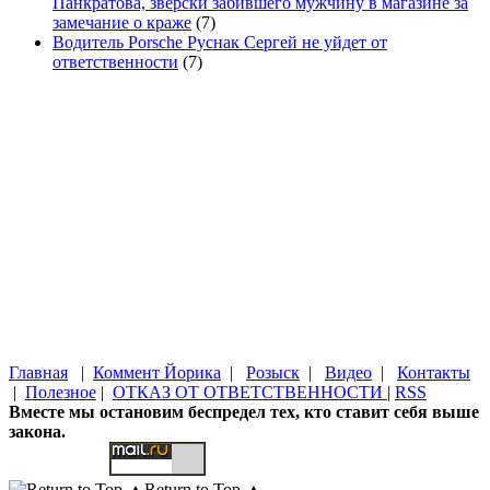
Панкратова, зверски забившего мужчину в магазине за
замечание о краже
(7)
Водитель Porsche Руснак Сергей не уйдет от
ответственности
(7)
Главная
|
Коммент Йорика
|
Розыск
|
Видео
|
Контакты
|
Полезное
|
ОТКАЗ ОТ ОТВЕТСТВЕННОСТИ
|
RSS
Вместе мы остановим беспредел тех, кто ставит себя выше
закона.
Return to Top ▲