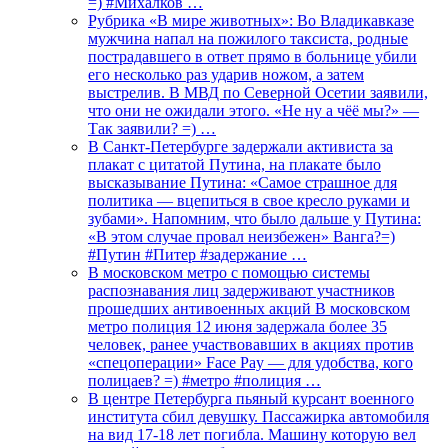
=) #Михалков …
Рубрика «В мире животных»: Во Владикавказе
мужчина напал на пожилого таксиста, родные
пострадавшего в ответ прямо в больнице убили
его несколько раз ударив ножом, а затем
выстрелив. В МВД по Северной Осетии заявили,
что они не ожидали этого. «Не ну а чёё мы?» —
Так заявили? =) …
В Санкт-Петербурге задержали активиста за
плакат с цитатой Путина, на плакате было
высказывание Путина: «Самое страшное для
политика — вцепиться в свое кресло руками и
зубами». Напомним, что было дальше у Путина:
«В этом случае провал неизбежен» Ванга?=)
#Путин #Питер #задержание …
В московском метро с помощью системы
распознавания лиц задерживают участников
прошедших антивоенных акций В московском
метро полиция 12 июня задержала более 35
человек, ранее участвовавших в акциях против
«спецоперации» Face Pay — для удобства, кого
полицаев? =) #метро #полиция …
В центре Петербурга пьяный курсант военного
института сбил девушку. Пассажирка автомобиля
на вид 17-18 лет погибла. Машину которую вел