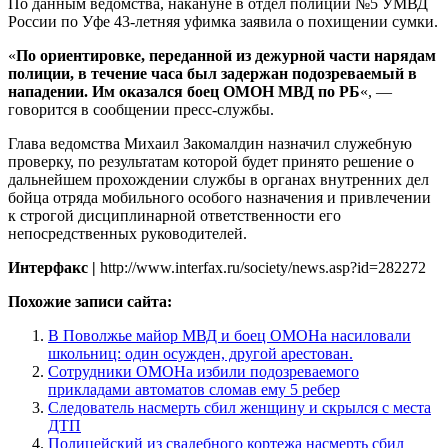
По данным ведомства, накануне в отдел полиции №5 УМВД
России по Уфе 43-летняя уфимка заявила о похищении сумки.
«
По ориентировке, переданной из дежурной части нарядам
полиции, в течение часа был задержан подозреваемый в
нападении. Им оказался боец ОМОН МВД по РБ
«, —
говорится в сообщении пресс-службы.
Глава ведомства Михаил Закомалдин назначил служебную
проверку, по результатам которой будет принято решение о
дальнейшем прохождении службы в органах внутренних дел
бойца отряда мобильного особого назначения и привлечении
к строгой дисциплинарной ответственности его
непосредственных руководителей.
Интерфакс |
http://www.interfax.ru/society/news.asp?id=282272
Похожие записи сайта:
В Поволжье майор МВД и боец ОМОНа насиловали
школьниц: один осужден, другой арестован.
Сотрудники ОМОНа избили подозреваемого
прикладами автоматов сломав ему 5 ребер
Следователь насмерть сбил женщину и скрылся с места
ДТП
Полицейский из свадебного кортежа насмерть сбил