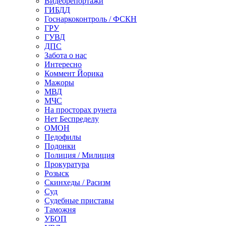
Видеорепортажи
ГИБДД
Госнаркоконтроль / ФСКН
ГРУ
ГУВД
ДПС
Забота о нас
Интересно
Коммент Йорика
Мажоры
МВД
МЧС
На просторах рунета
Нет Беспределу
ОМОН
Педофилы
Подонки
Полиция / Милиция
Прокуратура
Розыск
Скинхеды / Расизм
Суд
Судебные приставы
Таможня
УБОП