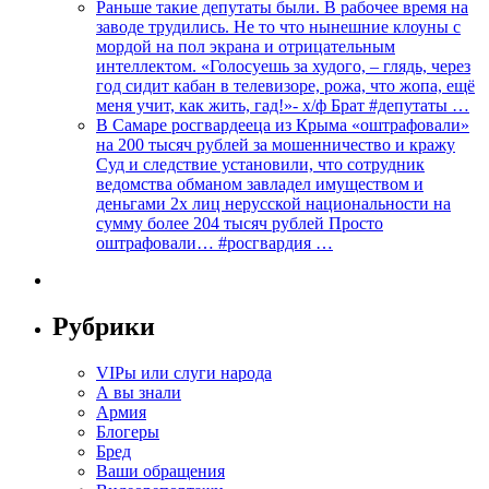
Раньше такие депутаты были. В рабочее время на
заводе трудились. Не то что нынешние клоуны с
мордой на пол экрана и отрицательным
интеллектом. «Голосуешь за худого, – глядь, через
год сидит кабан в телевизоре, рожа, что жопа, ещё
меня учит, как жить, гад!»- х/ф Брат #депутаты …
В Самаре росгвардееца из Крыма «оштрафовали»
на 200 тысяч рублей за мошенничество и кражу
Суд и следствие установили, что сотрудник
ведомства обманом завладел имуществом и
деньгами 2х лиц нерусской национальности на
сумму более 204 тысяч рублей Просто
оштрафовали… #росгвардия …
Рубрики
VIPы или слуги народа
А вы знали
Армия
Блогеры
Бред
Ваши обращения