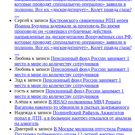
которые проводят специальную операцию» заявили в
полиции. Все их «дискредитирует». Колет правда глаза?
…
Сергей
к записи
Костромского священника РПЦ иерея
Иоанна Бурдина задержали за проповедь Во время
проповеди он «совершил публичные действия,
направленные на дискредитацию Вооружённых сил РФ,
которые проводят специальную операцию» заявили в
полиции. Все их «дискредитирует». Колет правда глаза?
…
Любовь
к записи
Пенсионный фонд России занимает 1
место в мире по количеству сотрудников
Любовь
к записи
Пенсионный фонд России занимает 1
место в мире по количеству сотрудников
Эдд
к записи
Пенсионный фонд России занимает 1
место в мире по количеству сотрудников
гость
к записи
Пенсионный фонд России занимает 1
место в мире по количеству сотрудников
Алёша
к записи
В ЯНАО полковника МВД Ришата
Вагапова наконец-то обвинили в пытках задержанного
Надежда
к записи
Полицейский Рафаэль Акжигитов
попал в ДТП, а в больнице наотрез отказался от анализа
на алкоголь
Дмитрий
к записи
В Москве милиция отпустила Романа
Пехтерева пойманного отцом 12-летней жертвы при