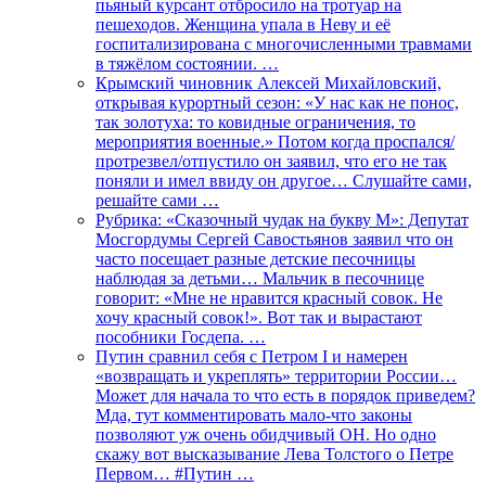
пьяный курсант отбросило на тротуар на
пешеходов. Женщина упала в Неву и её
госпитализирована с многочисленными травмами
в тяжёлом состоянии. …
Крымский чиновник Алексей Михайловский,
открывая курортный сезон: «У нас как не понос,
так золотуха: то ковидные ограничения, то
мероприятия военные.» Потом когда проспался/
протрезвел/отпустило он заявил, что его не так
поняли и имел ввиду он другое… Слушайте сами,
решайте сами …
Рубрика: «Сказочный чудак на букву М»: Депутат
Мосгордумы Сергей Савостьянов заявил что он
часто посещает разные детские песочницы
наблюдая за детьми… Мальчик в песочнице
говорит: «Мне не нравится красный совок. Не
хочу красный совок!». Вот так и вырастают
пособники Госдепа. …
Путин сравнил себя с Петром I и намерен
«возвращать и укреплять» территории России…
Может для начала то что есть в порядок приведем?
Мда, тут комментировать мало-что законы
позволяют уж очень обидчивый ОН. Но одно
скажу вот высказывание Лева Толстого о Петре
Первом… #Путин …