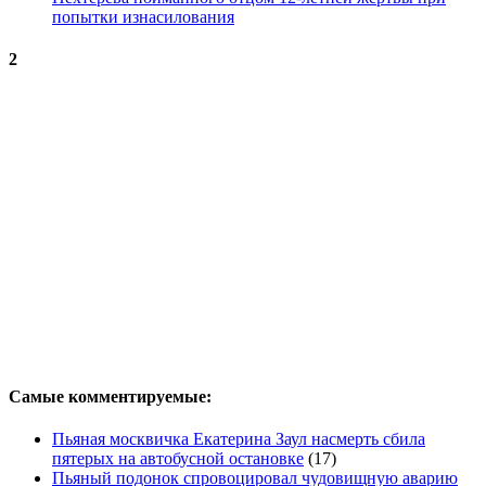
попытки изнасилования
2
Самые комментируемые:
Пьяная москвичка Екатерина Заул насмерть сбила
пятерых на автобусной остановке
(17)
Пьяный подонок спровоцировал чудовищную аварию