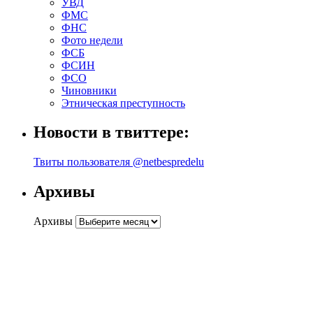
УВД
ФМС
ФНС
Фото недели
ФСБ
ФСИН
ФСО
Чиновники
Этническая преступность
Новости в твиттере:
Твиты пользователя @netbespredelu
Архивы
Архивы