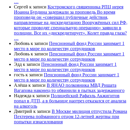
…
Сергей
к записи
Костромского священника РПЦ иерея
Иоанна Бурдина задержали за проповедь Во время
проповеди он «совершил публичные действия,
направленные на дискредитацию Вооружённых сил РФ,
которые проводят специальную операцию» заявили в
полиции. Все их «дискредитирует». Колет правда глаза?
…
Любовь
к записи
Пенсионный фонд России занимает 1
место в мире по количеству сотрудников
Любовь
к записи
Пенсионный фонд России занимает 1
место в мире по количеству сотрудников
Эдд
к записи
Пенсионный фонд России занимает 1
место в мире по количеству сотрудников
гость
к записи
Пенсионный фонд России занимает 1
место в мире по количеству сотрудников
Алёша
к записи
В ЯНАО полковника МВД Ришата
Вагапова наконец-то обвинили в пытках задержанного
Надежда
к записи
Полицейский Рафаэль Акжигитов
попал в ДТП, а в больнице наотрез отказался от анализа
на алкоголь
Дмитрий
к записи
В Москве милиция отпустила Романа
Пехтерева пойманного отцом 12-летней жертвы при
попытки изнасилования