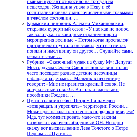
пьяный курсант отбросило на тротуар на
пешеходов. Женщина упала в Неву и её
госпитализирована с многочисленными травмами
в тяжёлом состоянии. …
Крымский чиновник Алексей Михайловский,
открывая курортный сезон: «У нас как не понос,
так золотуха: то ковидные ограничения, то
мероприятия военные.» Потом когда проспался/
протрезвел/отпустило он заявил, что его не так
поняли и имел ввиду он другое… Слушайте сами,
решайте сами …
Рубрика: «Сказочный чудак на букву М»: Депутат
Мосгордумы Сергей Савостьянов заявил что он
часто посещает разные детские песочницы
наблюдая за детьми… Мальчик в песочнице
говорит: «Мне не нравится красный совок. Не
хочу красный совок!». Вот так и вырастают
пособники Госдепа. …
Путин сравнил себя с Петром I и намерен
«возвращать и укреплять» территории России…
Может для начала то что есть в порядок приведем?
Мда, тут комментировать мало-что законы
позволяют уж очень обидчивый ОН. Но одно
скажу вот высказывание Лева Толстого о Петре
Первом… #Путин …