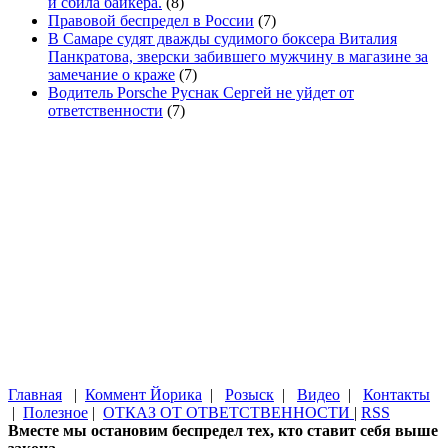
и сбила байкера.
(8)
Правовой беспредел в России
(7)
В Самаре судят дважды судимого боксера Виталия
Панкратова, зверски забившего мужчину в магазине за
замечание о краже
(7)
Водитель Porsche Руснак Сергей не уйдет от
ответственности
(7)
Главная
|
Коммент Йорика
|
Розыск
|
Видео
|
Контакты
|
Полезное
|
ОТКАЗ ОТ ОТВЕТСТВЕННОСТИ
|
RSS
Вместе мы остановим беспредел тех, кто ставит себя выше