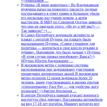
=) #Михалков …
Рубрика «В мире животных»: Во Владикавказе
мужчина напал на пожилого таксиста, родные
пострадавшего в ответ прямо в больнице убили
его несколько раз ударив ножом, а затем
выстрелив. В МВД по Северной Осетии заявили,
что они не ожидали этого. «Не ну а чёё мы?» —
Так заявили? =) …
В Санкт-Петербурге задержали активиста за
плакат с цитатой Путина, на плакате было
высказывание Путина: «Самое страшное для
политика — вцепиться в свое кресло руками и
зубами». Напомним, что было дальше у Путина:
«В этом случае провал неизбежен» Ванга?=)
#Путин #Питер #задержание …
В московском метро с помощью системы
распознавания лиц задерживают участников
прошедших антивоенных акций В московском
метро полиция 12 июня задержала более 35
человек, ранее участвовавших в акциях против
«спецоперации» Face Pay — для удобства, кого
полицаев? =) #метро #полиция …
В центре Петербурга пьяный курсант военного
института сбил девушку. Пассажирка автомобиля
на вид 17-18 лет погибла. Машину которую вел