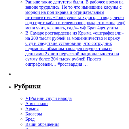
Раньше такие депутаты были. В рабочее время на
заводе трудились. Не то что нынешние клоуны с
мордой на пол экрана и отрицательным
интеллектом. «Голосуешь за худого, – глядь, через
год сидит кабан в телевизоре, рожа, что жопа, ещё
меня учит, как жить, гад!»- х/ф Брат #депутаты …
В Самаре росгвардееца из Крыма «оштрафовали»
на 200 тысяч рублей за мошенничество и кражу
Суд и следствие установили, что сотрудник
ведомства обманом завладел имуществом и
деньгами 2х лиц нерусской национальности на
сумму более 204 тысяч рублей Просто
оштрафовали… #росгвардия …
Рубрики
VIPы или слуги народа
А вы знали
Армия
Блогеры
Бред
Ваши обращения