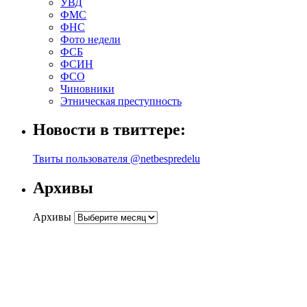
УВД
ФМС
ФНС
Фото недели
ФСБ
ФСИН
ФСО
Чиновники
Этническая преступность
Новости в твиттере:
Твиты пользователя @netbespredelu
Архивы
Архивы