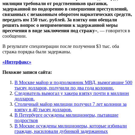
милиции требовали от родственников цыганки,
задержанной по подозрению в совершении преступлений,
связанных с незаконным оборотом наркотических средств,
передать им 150 тыс. рублей. За взятку они обещали
решить вопрос о неприменении к задержанной меры
пресечения в виде заключения под стражу
«, — говорится в
сообщении.
В результате спецоперации после получения $3 тыс. оба
стража порядка были задержаны.
«Интерфакс»
Похожие записи сайта:
В Москве майор и подполковник МВД, вымогавшие 500
тысяч долларов, получили по два года колонии.
Следователь вымогал у хакера взятку почти в миллион
долларов.
Столичный майор милиции получил 7 лет колонии за
взятку в 40 тысяч долларов.
В Петербурге осуждены милиционеры, пытавшие
подростков
В Москве осуждены милиционеры, которые избивали
граждан, насиловали дубинкой задержанных