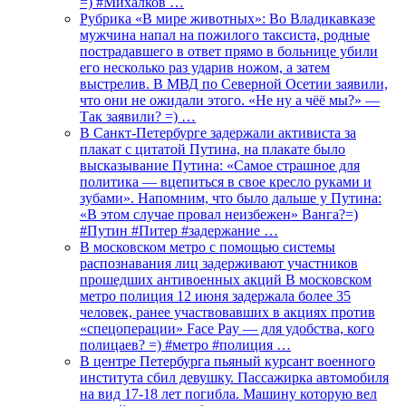
=) #Михалков …
Рубрика «В мире животных»: Во Владикавказе
мужчина напал на пожилого таксиста, родные
пострадавшего в ответ прямо в больнице убили
его несколько раз ударив ножом, а затем
выстрелив. В МВД по Северной Осетии заявили,
что они не ожидали этого. «Не ну а чёё мы?» —
Так заявили? =) …
В Санкт-Петербурге задержали активиста за
плакат с цитатой Путина, на плакате было
высказывание Путина: «Самое страшное для
политика — вцепиться в свое кресло руками и
зубами». Напомним, что было дальше у Путина:
«В этом случае провал неизбежен» Ванга?=)
#Путин #Питер #задержание …
В московском метро с помощью системы
распознавания лиц задерживают участников
прошедших антивоенных акций В московском
метро полиция 12 июня задержала более 35
человек, ранее участвовавших в акциях против
«спецоперации» Face Pay — для удобства, кого
полицаев? =) #метро #полиция …
В центре Петербурга пьяный курсант военного
института сбил девушку. Пассажирка автомобиля
на вид 17-18 лет погибла. Машину которую вел