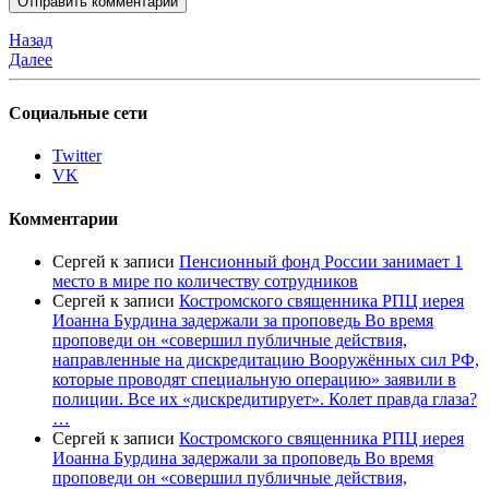
Назад
Далее
Социальные сети
Twitter
VK
Комментарии
Сергей
к записи
Пенсионный фонд России занимает 1
место в мире по количеству сотрудников
Сергей
к записи
Костромского священника РПЦ иерея
Иоанна Бурдина задержали за проповедь Во время
проповеди он «совершил публичные действия,
направленные на дискредитацию Вооружённых сил РФ,
которые проводят специальную операцию» заявили в
полиции. Все их «дискредитирует». Колет правда глаза?
…
Сергей
к записи
Костромского священника РПЦ иерея
Иоанна Бурдина задержали за проповедь Во время
проповеди он «совершил публичные действия,