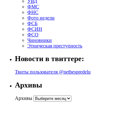
УВД
ФМС
ФНС
Фото недели
ФСБ
ФСИН
ФСО
Чиновники
Этническая преступность
Новости в твиттере:
Твиты пользователя @netbespredelu
Архивы
Архивы