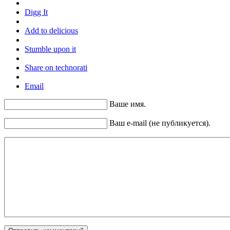
Digg It
Add to delicious
Stumble upon it
Share on technorati
Email
Ваше имя.
Ваш e-mail (не публикуется).