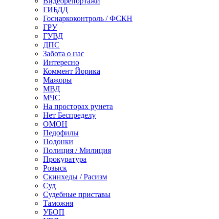
Видеорепортажи
ГИБДД
Госнаркоконтроль / ФСКН
ГРУ
ГУВД
ДПС
Забота о нас
Интересно
Коммент Йорика
Мажоры
МВД
МЧС
На просторах рунета
Нет Беспределу
ОМОН
Педофилы
Подонки
Полиция / Милиция
Прокуратура
Розыск
Скинхеды / Расизм
Суд
Судебные приставы
Таможня
УБОП