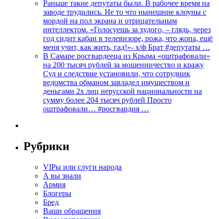
Раньше такие депутаты были. В рабочее время на
заводе трудились. Не то что нынешние клоуны с
мордой на пол экрана и отрицательным
интеллектом. «Голосуешь за худого, – глядь, через
год сидит кабан в телевизоре, рожа, что жопа, ещё
меня учит, как жить, гад!»- х/ф Брат #депутаты …
В Самаре росгвардееца из Крыма «оштрафовали»
на 200 тысяч рублей за мошенничество и кражу
Суд и следствие установили, что сотрудник
ведомства обманом завладел имуществом и
деньгами 2х лиц нерусской национальности на
сумму более 204 тысяч рублей Просто
оштрафовали… #росгвардия …
Рубрики
VIPы или слуги народа
А вы знали
Армия
Блогеры
Бред
Ваши обращения