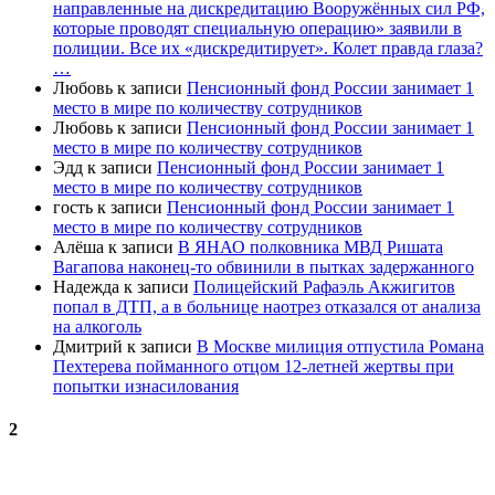
направленные на дискредитацию Вооружённых сил РФ,
которые проводят специальную операцию» заявили в
полиции. Все их «дискредитирует». Колет правда глаза?
…
Любовь
к записи
Пенсионный фонд России занимает 1
место в мире по количеству сотрудников
Любовь
к записи
Пенсионный фонд России занимает 1
место в мире по количеству сотрудников
Эдд
к записи
Пенсионный фонд России занимает 1
место в мире по количеству сотрудников
гость
к записи
Пенсионный фонд России занимает 1
место в мире по количеству сотрудников
Алёша
к записи
В ЯНАО полковника МВД Ришата
Вагапова наконец-то обвинили в пытках задержанного
Надежда
к записи
Полицейский Рафаэль Акжигитов
попал в ДТП, а в больнице наотрез отказался от анализа
на алкоголь
Дмитрий
к записи
В Москве милиция отпустила Романа
Пехтерева пойманного отцом 12-летней жертвы при
попытки изнасилования
2