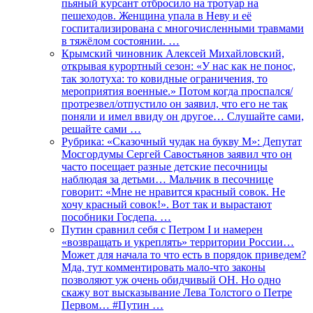
пьяный курсант отбросило на тротуар на
пешеходов. Женщина упала в Неву и её
госпитализирована с многочисленными травмами
в тяжёлом состоянии. …
Крымский чиновник Алексей Михайловский,
открывая курортный сезон: «У нас как не понос,
так золотуха: то ковидные ограничения, то
мероприятия военные.» Потом когда проспался/
протрезвел/отпустило он заявил, что его не так
поняли и имел ввиду он другое… Слушайте сами,
решайте сами …
Рубрика: «Сказочный чудак на букву М»: Депутат
Мосгордумы Сергей Савостьянов заявил что он
часто посещает разные детские песочницы
наблюдая за детьми… Мальчик в песочнице
говорит: «Мне не нравится красный совок. Не
хочу красный совок!». Вот так и вырастают
пособники Госдепа. …
Путин сравнил себя с Петром I и намерен
«возвращать и укреплять» территории России…
Может для начала то что есть в порядок приведем?
Мда, тут комментировать мало-что законы
позволяют уж очень обидчивый ОН. Но одно
скажу вот высказывание Лева Толстого о Петре
Первом… #Путин …