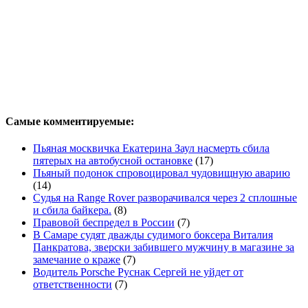
Самые комментируемые:
Пьяная москвичка Екатерина Заул насмерть сбила
пятерых на автобусной остановке
(17)
Пьяный подонок спровоцировал чудовищную аварию
(14)
Судья на Range Rover разворачивался через 2 сплошные
и сбила байкера.
(8)
Правовой беспредел в России
(7)
В Самаре судят дважды судимого боксера Виталия
Панкратова, зверски забившего мужчину в магазине за
замечание о краже
(7)
Водитель Porsche Руснак Сергей не уйдет от
ответственности
(7)