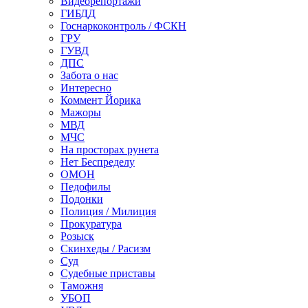
Видеорепортажи
ГИБДД
Госнаркоконтроль / ФСКН
ГРУ
ГУВД
ДПС
Забота о нас
Интересно
Коммент Йорика
Мажоры
МВД
МЧС
На просторах рунета
Нет Беспределу
ОМОН
Педофилы
Подонки
Полиция / Милиция
Прокуратура
Розыск
Скинхеды / Расизм
Суд
Судебные приставы
Таможня
УБОП