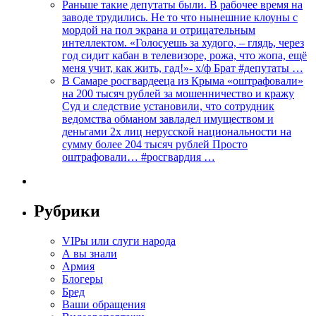
Раньше такие депутаты были. В рабочее время на
заводе трудились. Не то что нынешние клоуны с
мордой на пол экрана и отрицательным
интеллектом. «Голосуешь за худого, – глядь, через
год сидит кабан в телевизоре, рожа, что жопа, ещё
меня учит, как жить, гад!»- х/ф Брат #депутаты …
В Самаре росгвардееца из Крыма «оштрафовали»
на 200 тысяч рублей за мошенничество и кражу
Суд и следствие установили, что сотрудник
ведомства обманом завладел имуществом и
деньгами 2х лиц нерусской национальности на
сумму более 204 тысяч рублей Просто
оштрафовали… #росгвардия …
Рубрики
VIPы или слуги народа
А вы знали
Армия
Блогеры
Бред
Ваши обращения