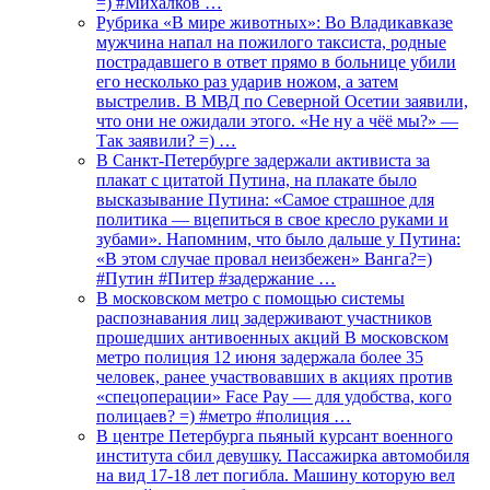
=) #Михалков …
Рубрика «В мире животных»: Во Владикавказе
мужчина напал на пожилого таксиста, родные
пострадавшего в ответ прямо в больнице убили
его несколько раз ударив ножом, а затем
выстрелив. В МВД по Северной Осетии заявили,
что они не ожидали этого. «Не ну а чёё мы?» —
Так заявили? =) …
В Санкт-Петербурге задержали активиста за
плакат с цитатой Путина, на плакате было
высказывание Путина: «Самое страшное для
политика — вцепиться в свое кресло руками и
зубами». Напомним, что было дальше у Путина:
«В этом случае провал неизбежен» Ванга?=)
#Путин #Питер #задержание …
В московском метро с помощью системы
распознавания лиц задерживают участников
прошедших антивоенных акций В московском
метро полиция 12 июня задержала более 35
человек, ранее участвовавших в акциях против
«спецоперации» Face Pay — для удобства, кого
полицаев? =) #метро #полиция …
В центре Петербурга пьяный курсант военного
института сбил девушку. Пассажирка автомобиля
на вид 17-18 лет погибла. Машину которую вел