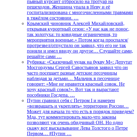
пьяный курсант отбросило на тротуар на
пешеходов. Женщина упала в Неву и её
госпитализирована с многочисленными травмами
в тяжёлом состоянии. …
Крымский чиновник Алексей Михайловский,
открывая курортный сезон: «У нас как не понос,
так золотуха: то ковидные ограничения, то
мероприятия военные.» Потом когда проспался/
протрезвел/отпустило он заявил, что его не так
поняли и имел ввиду он другое… Слушайте сами,
решайте сами …
Рубрика: «Сказочный чудак на букву М»: Депутат
Мосгордумы Сергей Савостьянов заявил что он
часто посещает разные детские песочницы
наблюдая за детьми… Мальчик в песочнице
говорит: «Мне не нравится красный совок. Не
хочу красный совок!». Вот так и вырастают
пособники Госдепа. …
Путин сравнил себя с Петром I и намерен
«возвращать и укреплять» территории России…
Может для начала то что есть в порядок приведем?
Мда, тут комментировать мало-что законы
позволяют уж очень обидчивый ОН. Но одно
скажу вот высказывание Лева Толстого о Петре
Первом… #Путин …