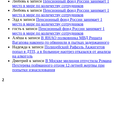
Любовь
к записи
Пенсионный фонд России занимает 1
место в мире по количеству сотрудников
Любовь
к записи
Пенсионный фонд России занимает 1
место в мире по количеству сотрудников
Эдд
к записи
Пенсионный фонд России занимает 1
место в мире по количеству сотрудников
гость
к записи
Пенсионный фонд России занимает 1
место в мире по количеству сотрудников
Алёша
к записи
В ЯНАО полковника МВД Ришата
Вагапова наконец-то обвинили в пытках задержанного
Надежда
к записи
Полицейский Рафаэль Акжигитов
попал в ДТП, а в больнице наотрез отказался от анализа
на алкоголь
Дмитрий
к записи
В Москве милиция отпустила Романа
Пехтерева пойманного отцом 12-летней жертвы при
попытки изнасилования
2