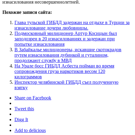
изнасилования несовершеннолетней.
Похожие записи сайта:
Глава тульской ГИБДД задержан на отдыхе в Турции за
изнасилование дочери любовницы.
Подмосковный милиционер Артур Косицын был
заподозрен в 20 изнасилованиях и задержан при
попытке изнасилования
В Забайкалье милиционеры, искавшие скотокрадов
путем изнасилования дубинкой и гуталином,
продолжают службу в МВД
На Урале босс ГИБДД Асбеста пойман во время
сопровождения груза наркотиков весом 120
килограммов
Инспектор челябинской ГИБДД съел полученную
взятку
Share on Facebook
Tweet this
Digg It
Add to delicious