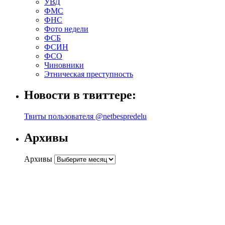
УВД
ФМС
ФНС
Фото недели
ФСБ
ФСИН
ФСО
Чиновники
Этническая преступность
Новости в твиттере:
Твиты пользователя @netbespredelu
Архивы
Архивы