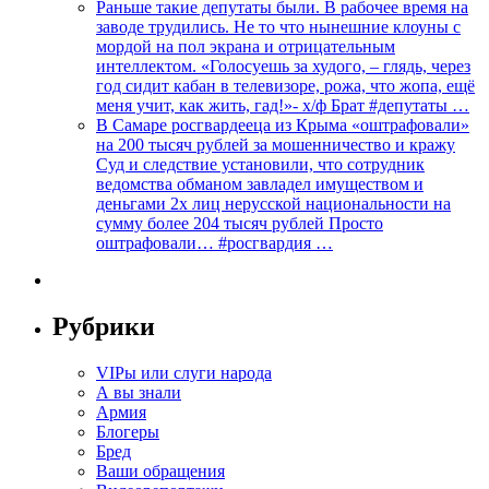
Раньше такие депутаты были. В рабочее время на
заводе трудились. Не то что нынешние клоуны с
мордой на пол экрана и отрицательным
интеллектом. «Голосуешь за худого, – глядь, через
год сидит кабан в телевизоре, рожа, что жопа, ещё
меня учит, как жить, гад!»- х/ф Брат #депутаты …
В Самаре росгвардееца из Крыма «оштрафовали»
на 200 тысяч рублей за мошенничество и кражу
Суд и следствие установили, что сотрудник
ведомства обманом завладел имуществом и
деньгами 2х лиц нерусской национальности на
сумму более 204 тысяч рублей Просто
оштрафовали… #росгвардия …
Рубрики
VIPы или слуги народа
А вы знали
Армия
Блогеры
Бред
Ваши обращения