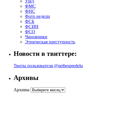
УВД
ФМС
ФНС
Фото недели
ФСБ
ФСИН
ФСО
Чиновники
Этническая преступность
Новости в твиттере:
Твиты пользователя @netbespredelu
Архивы
Архивы