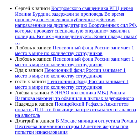
…
Сергей
к записи
Костромского священника РПЦ иерея
Иоанна Бурдина задержали за проповедь Во время
проповеди он «совершил публичные действия,
направленные на дискредитацию Вооружённых сил РФ,
которые проводят специальную операцию» заявили в
полиции. Все их «дискредитирует». Колет правда глаза?
…
Любовь
к записи
Пенсионный фонд России занимает 1
место в мире по количеству сотрудников
Любовь
к записи
Пенсионный фонд России занимает 1
место в мире по количеству сотрудников
Эдд
к записи
Пенсионный фонд России занимает 1
место в мире по количеству сотрудников
гость
к записи
Пенсионный фонд России занимает 1
место в мире по количеству сотрудников
Алёша
к записи
В ЯНАО полковника МВД Ришата
Вагапова наконец-то обвинили в пытках задержанного
Надежда
к записи
Полицейский Рафаэль Акжигитов
попал в ДТП, а в больнице наотрез отказался от анализа
на алкоголь
Дмитрий
к записи
В Москве милиция отпустила Романа
Пехтерева пойманного отцом 12-летней жертвы при
попытки изнасилования