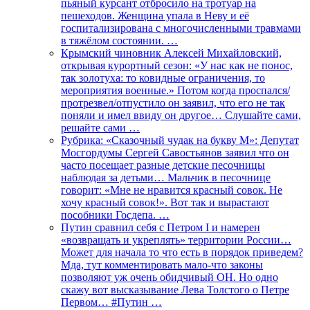
пьяный курсант отбросило на тротуар на
пешеходов. Женщина упала в Неву и её
госпитализирована с многочисленными травмами
в тяжёлом состоянии. …
Крымский чиновник Алексей Михайловский,
открывая курортный сезон: «У нас как не понос,
так золотуха: то ковидные ограничения, то
мероприятия военные.» Потом когда проспался/
протрезвел/отпустило он заявил, что его не так
поняли и имел ввиду он другое… Слушайте сами,
решайте сами …
Рубрика: «Сказочный чудак на букву М»: Депутат
Мосгордумы Сергей Савостьянов заявил что он
часто посещает разные детские песочницы
наблюдая за детьми… Мальчик в песочнице
говорит: «Мне не нравится красный совок. Не
хочу красный совок!». Вот так и вырастают
пособники Госдепа. …
Путин сравнил себя с Петром I и намерен
«возвращать и укреплять» территории России…
Может для начала то что есть в порядок приведем?
Мда, тут комментировать мало-что законы
позволяют уж очень обидчивый ОН. Но одно
скажу вот высказывание Лева Толстого о Петре
Первом… #Путин …