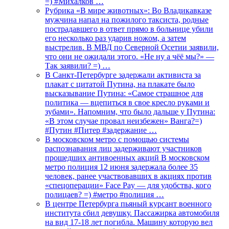
=) #Михалков …
Рубрика «В мире животных»: Во Владикавказе
мужчина напал на пожилого таксиста, родные
пострадавшего в ответ прямо в больнице убили
его несколько раз ударив ножом, а затем
выстрелив. В МВД по Северной Осетии заявили,
что они не ожидали этого. «Не ну а чёё мы?» —
Так заявили? =) …
В Санкт-Петербурге задержали активиста за
плакат с цитатой Путина, на плакате было
высказывание Путина: «Самое страшное для
политика — вцепиться в свое кресло руками и
зубами». Напомним, что было дальше у Путина:
«В этом случае провал неизбежен» Ванга?=)
#Путин #Питер #задержание …
В московском метро с помощью системы
распознавания лиц задерживают участников
прошедших антивоенных акций В московском
метро полиция 12 июня задержала более 35
человек, ранее участвовавших в акциях против
«спецоперации» Face Pay — для удобства, кого
полицаев? =) #метро #полиция …
В центре Петербурга пьяный курсант военного
института сбил девушку. Пассажирка автомобиля
на вид 17-18 лет погибла. Машину которую вел