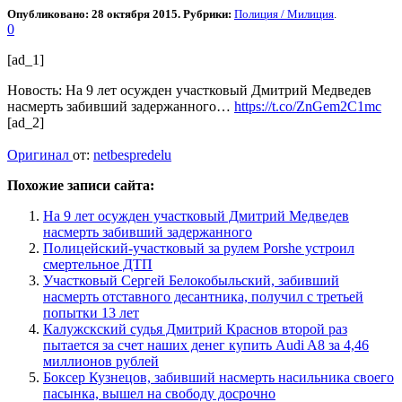
Опубликовано: 28 октября 2015. Рубрики:
Полиция / Милиция
.
0
[ad_1]
Новость: На 9 лет осужден участковый Дмитрий Медведев
насмерть забивший задержанного…
https://t.co/ZnGem2C1mc
[ad_2]
Оригинал
от:
netbespredelu
Похожие записи сайта:
На 9 лет осужден участковый Дмитрий Медведев
насмерть забивший задержанного
Полицейский-участковый за рулем Porshe устроил
смертельное ДТП
Участковый Сергей Белокобыльский, забивший
насмерть отставного десантника, получил с третьей
попытки 13 лет
Калужскский судья Дмитрий Краснов второй раз
пытается за счет наших денег купить Audi A8 за 4,46
миллионов рублей
Боксер Кузнецов, забивший насмерть насильника своего
пасынка, вышел на свободу досрочно