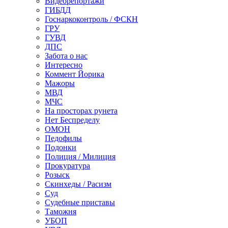
Видеорепортажи
ГИБДД
Госнаркоконтроль / ФСКН
ГРУ
ГУВД
ДПС
Забота о нас
Интересно
Коммент Йорика
Мажоры
МВД
МЧС
На просторах рунета
Нет Беспределу
ОМОН
Педофилы
Подонки
Полиция / Милиция
Прокуратура
Розыск
Скинхеды / Расизм
Суд
Судебные приставы
Таможня
УБОП