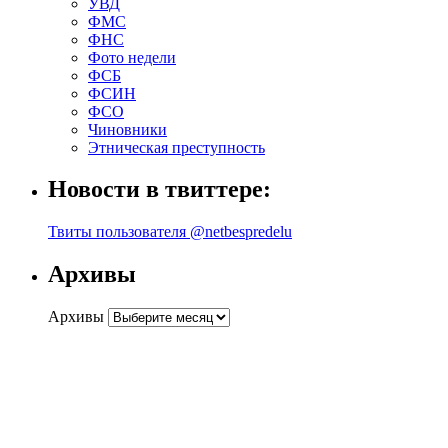
УВД
ФМС
ФНС
Фото недели
ФСБ
ФСИН
ФСО
Чиновники
Этническая преступность
Новости в твиттере:
Твиты пользователя @netbespredelu
Архивы
Архивы