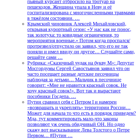
пьяный курсант отбросило на тротуар на
пешеходов. Женщина упала в Неву и её
госпитализирована с многочисленными травмами
в тяжёлом состоянии. …
Крымский чиновник Алексей Михайловский,
открывая курортный сезон: «У нас как не понос,
так золотуха: то ковидные ограничения, то
мероприятия военные.» Потом когда проспался/
протрезвел/отпустило он заявил, что его не так
поняли и имел ввиду он другое… Слушайте сами,
решайте сами …
Рубрика: «Сказочный чудак на букву М»: Депутат
Мосгордумы Сергей Савостьянов заявил что он
часто посещает разные детские песочницы
наблюдая за детьми… Мальчик в песочнице
говорит: «Мне не нравится красный совок. Не
хочу красный совок!». Вот так и вырастают
пособники Госдепа. …
Путин сравнил себя с Петром I и намерен
«возвращать и укреплять» территории России…
Может для начала то что есть в порядок приведем?
Мда, тут комментировать мало-что законы
позволяют уж очень обидчивый ОН. Но одно
скажу вот высказывание Лева Толстого о Петре
Первом… #Путин …