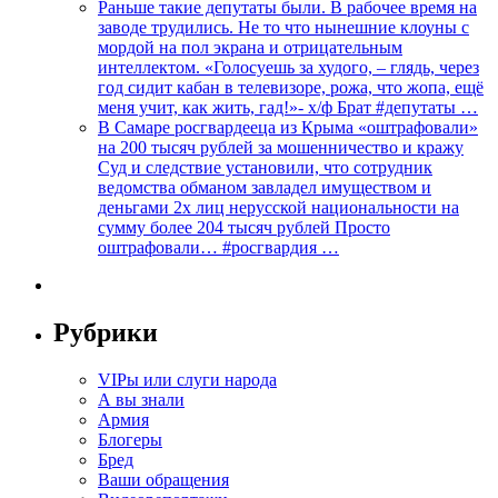
Раньше такие депутаты были. В рабочее время на
заводе трудились. Не то что нынешние клоуны с
мордой на пол экрана и отрицательным
интеллектом. «Голосуешь за худого, – глядь, через
год сидит кабан в телевизоре, рожа, что жопа, ещё
меня учит, как жить, гад!»- х/ф Брат #депутаты …
В Самаре росгвардееца из Крыма «оштрафовали»
на 200 тысяч рублей за мошенничество и кражу
Суд и следствие установили, что сотрудник
ведомства обманом завладел имуществом и
деньгами 2х лиц нерусской национальности на
сумму более 204 тысяч рублей Просто
оштрафовали… #росгвардия …
Рубрики
VIPы или слуги народа
А вы знали
Армия
Блогеры
Бред
Ваши обращения