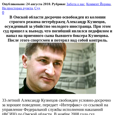
Опубликовано: 24 августа 2010. Рубрики:
Забота о нас
,
Коммент Йорика
,
На просторах рунета
,
Суд
.
0
В Омской области досрочно освобожден из колонии
строгого режима петербуржец Александр Кузнецов,
осужденный за убийство молодого иностранца. При этом
суд пришел к выводу, что погибший являлся педофилом и
напал на приемного сына бывшего боксера Кузнецова.
После этого спортсмен и потерял над собой контроль.
33-летний Александр Кузнецов свобожден условно-досрочно
за хорошее поведение, передает «Интерфакс» со ссылкой на
управление Федеральной службы исполнения наказаний
(ФСИН) по Омской области. В ноябре 2008 года суд