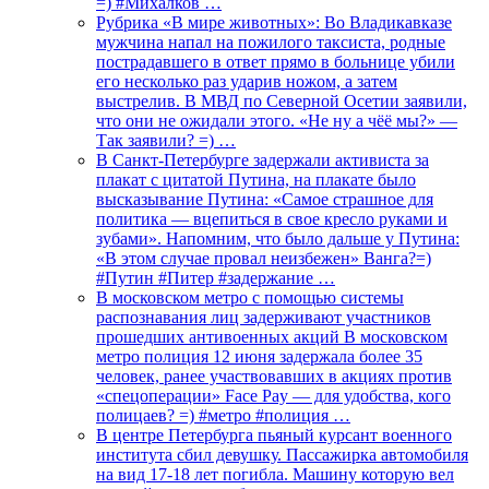
=) #Михалков …
Рубрика «В мире животных»: Во Владикавказе
мужчина напал на пожилого таксиста, родные
пострадавшего в ответ прямо в больнице убили
его несколько раз ударив ножом, а затем
выстрелив. В МВД по Северной Осетии заявили,
что они не ожидали этого. «Не ну а чёё мы?» —
Так заявили? =) …
В Санкт-Петербурге задержали активиста за
плакат с цитатой Путина, на плакате было
высказывание Путина: «Самое страшное для
политика — вцепиться в свое кресло руками и
зубами». Напомним, что было дальше у Путина:
«В этом случае провал неизбежен» Ванга?=)
#Путин #Питер #задержание …
В московском метро с помощью системы
распознавания лиц задерживают участников
прошедших антивоенных акций В московском
метро полиция 12 июня задержала более 35
человек, ранее участвовавших в акциях против
«спецоперации» Face Pay — для удобства, кого
полицаев? =) #метро #полиция …
В центре Петербурга пьяный курсант военного
института сбил девушку. Пассажирка автомобиля
на вид 17-18 лет погибла. Машину которую вел