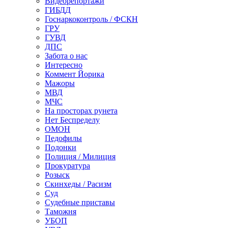
Видеорепортажи
ГИБДД
Госнаркоконтроль / ФСКН
ГРУ
ГУВД
ДПС
Забота о нас
Интересно
Коммент Йорика
Мажоры
МВД
МЧС
На просторах рунета
Нет Беспределу
ОМОН
Педофилы
Подонки
Полиция / Милиция
Прокуратура
Розыск
Скинхеды / Расизм
Суд
Судебные приставы
Таможня
УБОП