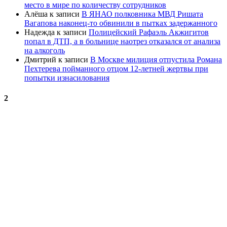
место в мире по количеству сотрудников
Алёша
к записи
В ЯНАО полковника МВД Ришата
Вагапова наконец-то обвинили в пытках задержанного
Надежда
к записи
Полицейский Рафаэль Акжигитов
попал в ДТП, а в больнице наотрез отказался от анализа
на алкоголь
Дмитрий
к записи
В Москве милиция отпустила Романа
Пехтерева пойманного отцом 12-летней жертвы при
попытки изнасилования
2