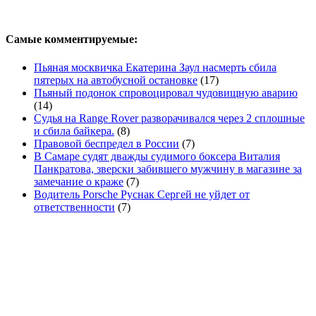
Самые комментируемые:
Пьяная москвичка Екатерина Заул насмерть сбила
пятерых на автобусной остановке
(17)
Пьяный подонок спровоцировал чудовищную аварию
(14)
Судья на Range Rover разворачивался через 2 сплошные
и сбила байкера.
(8)
Правовой беспредел в России
(7)
В Самаре судят дважды судимого боксера Виталия
Панкратова, зверски забившего мужчину в магазине за
замечание о краже
(7)
Водитель Porsche Руснак Сергей не уйдет от
ответственности
(7)