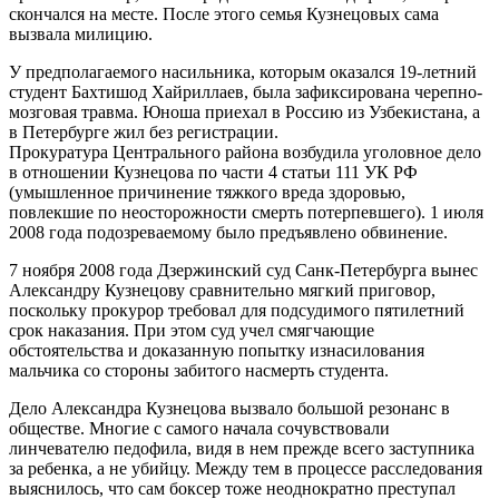
скончался на месте. После этого семья Кузнецовых сама
вызвала милицию.
У предполагаемого насильника, которым оказался 19-летний
студент Бахтишод Хайриллаев, была зафиксирована черепно-
мозговая травма. Юноша приехал в Россию из Узбекистана, а
в Петербурге жил без регистрации.
Прокуратура Центрального района возбудила уголовное дело
в отношении Кузнецова по части 4 статьи 111 УК РФ
(умышленное причинение тяжкого вреда здоровью,
повлекшие по неосторожности смерть потерпевшего). 1 июля
2008 года подозреваемому было предъявлено обвинение.
7 ноября 2008 года Дзержинский суд Санк-Петербурга вынес
Александру Кузнецову сравнительно мягкий приговор,
поскольку прокурор требовал для подсудимого пятилетний
срок наказания. При этом суд учел смягчающие
обстоятельства и доказанную попытку изнасилования
мальчика со стороны забитого насмерть студента.
Дело Александра Кузнецова вызвало большой резонанс в
обществе. Многие с самого начала сочувствовали
линчевателю педофила, видя в нем прежде всего заступника
за ребенка, а не убийцу. Между тем в процессе расследования
выяснилось, что сам боксер тоже неоднократно преступал