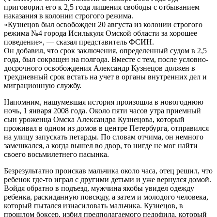
приговорил его к 2,5 года лишения свободы с отбыванием
наказания в колонии строгого режима.
«Кузнецов был освобожден 20 августа из колонии строгого
режима №4 города Исилькуля Омской области за хорошее
поведение», — сказал представитель ФСИН.
Он добавил, что срок заключения, определенный судом в 2,5
года, был сокращен на полгода. Вместе с тем, после условно-
досрочного освобождения Александр Кузнецов должен в
трехдневный срок встать на учет в органы внутренних дел и
миграционную службу.
Напомним, нашумевшая история произошла в новогоднюю
ночь, 1 января 2008 года. Около пяти часов утра приемный
сын уроженца Омска Александра Кузнецова, который
проживал в одном из домов в центре Петербурга, отправился
на улицу запускать петарды. По словам отчима, он немного
замешкался, а когда вышел во двор, то нигде не мог найти
своего восьмилетнего пасынка.
Безрезультатно проискав мальчика около часа, отец решил, что
ребенок где-то играл с другими детьми и уже вернулся домой.
Войдя обратно в подъезд, мужчина якобы увидел одежду
ребенка, раскиданную повсюду, а затем и молодого человека,
который пытался изнасиловать мальчика. Кузнецов, в
прошлом боксер, избил предполагаемого педофила, который