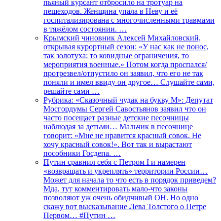
пьяный курсант отбросило на тротуар на
пешеходов. Женщина упала в Неву и её
госпитализирована с многочисленными травмами
в тяжёлом состоянии. …
Крымский чиновник Алексей Михайловский,
открывая курортный сезон: «У нас как не понос,
так золотуха: то ковидные ограничения, то
мероприятия военные.» Потом когда проспался/
протрезвел/отпустило он заявил, что его не так
поняли и имел ввиду он другое… Слушайте сами,
решайте сами …
Рубрика: «Сказочный чудак на букву М»: Депутат
Мосгордумы Сергей Савостьянов заявил что он
часто посещает разные детские песочницы
наблюдая за детьми… Мальчик в песочнице
говорит: «Мне не нравится красный совок. Не
хочу красный совок!». Вот так и вырастают
пособники Госдепа. …
Путин сравнил себя с Петром I и намерен
«возвращать и укреплять» территории России…
Может для начала то что есть в порядок приведем?
Мда, тут комментировать мало-что законы
позволяют уж очень обидчивый ОН. Но одно
скажу вот высказывание Лева Толстого о Петре
Первом… #Путин …