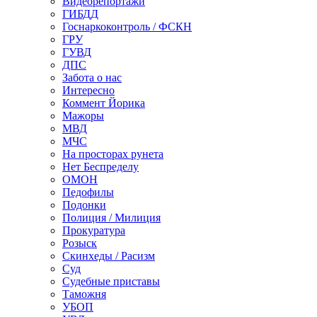
Видеорепортажи
ГИБДД
Госнаркоконтроль / ФСКН
ГРУ
ГУВД
ДПС
Забота о нас
Интересно
Коммент Йорика
Мажоры
МВД
МЧС
На просторах рунета
Нет Беспределу
ОМОН
Педофилы
Подонки
Полиция / Милиция
Прокуратура
Розыск
Скинхеды / Расизм
Суд
Судебные приставы
Таможня
УБОП