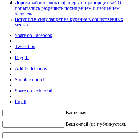
Дорожный конфликт офицеры и прапорщик ФСО
попытались разрешить похищением и избиением
человека
Вступил в силу запрет на курение в общественных
местах
Share on Facebook
Tweet this
Digg It
Add to delicious
Stumble upon it
Share on technorati
Email
Ваше имя.
Ваш e-mail (не публикуется).