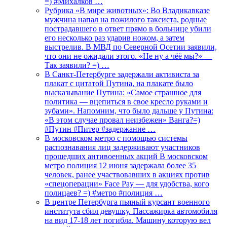
=) #Михалков …
Рубрика «В мире животных»: Во Владикавказе
мужчина напал на пожилого таксиста, родные
пострадавшего в ответ прямо в больнице убили
его несколько раз ударив ножом, а затем
выстрелив. В МВД по Северной Осетии заявили,
что они не ожидали этого. «Не ну а чёё мы?» —
Так заявили? =) …
В Санкт-Петербурге задержали активиста за
плакат с цитатой Путина, на плакате было
высказывание Путина: «Самое страшное для
политика — вцепиться в свое кресло руками и
зубами». Напомним, что было дальше у Путина:
«В этом случае провал неизбежен» Ванга?=)
#Путин #Питер #задержание …
В московском метро с помощью системы
распознавания лиц задерживают участников
прошедших антивоенных акций В московском
метро полиция 12 июня задержала более 35
человек, ранее участвовавших в акциях против
«спецоперации» Face Pay — для удобства, кого
полицаев? =) #метро #полиция …
В центре Петербурга пьяный курсант военного
института сбил девушку. Пассажирка автомобиля
на вид 17-18 лет погибла. Машину которую вел