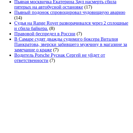
Пьяная москвичка Екатерина Заул насмерть сбила
пятерых на автобусной остановке
(17)
Пьяный подонок спровоцировал чудовищную аварию
(14)
Судья на Range Rover разворачивался через 2 сплошные
и сбила байкера.
(8)
Правовой беспредел в России
(7)
В Самаре судят дважды судимого боксера Виталия
Панкратова, зверски забившего мужчину в магазине за
замечание о краже
(7)
Водитель Porsche Руснак Сергей не уйдет от
ответственности
(7)