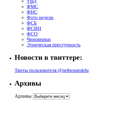
УВД
ФМС
ФНС
Фото недели
ФСБ
ФСИН
ФСО
Чиновники
Этническая преступность
Новости в твиттере:
Твиты пользователя @netbespredelu
Архивы
Архивы