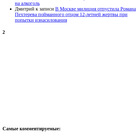
на алкоголь
Дмитрий
к записи
В Москве милиция отпустила Романа
Пехтерева пойманного отцом 12-летней жертвы при
попытки изнасилования
2
Самые комментируемые: