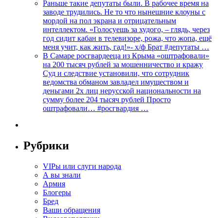
Раньше такие депутаты были. В рабочее время на
заводе трудились. Не то что нынешние клоуны с
мордой на пол экрана и отрицательным
интеллектом. «Голосуешь за худого, – глядь, через
год сидит кабан в телевизоре, рожа, что жопа, ещё
меня учит, как жить, гад!»- х/ф Брат #депутаты …
В Самаре росгвардееца из Крыма «оштрафовали»
на 200 тысяч рублей за мошенничество и кражу
Суд и следствие установили, что сотрудник
ведомства обманом завладел имуществом и
деньгами 2х лиц нерусской национальности на
сумму более 204 тысяч рублей Просто
оштрафовали… #росгвардия …
Рубрики
VIPы или слуги народа
А вы знали
Армия
Блогеры
Бред
Ваши обращения