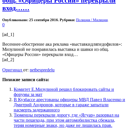
общ. «Офицеры России» перекрыли
вход……
Опубликовано: 25 сентября 2016. Рубрики:
Полиция / Милиция
.
0
[ad_1]
Весеннее-обострение ака реклама «выставкидляпедофилов»:
Мизулиной не понравилась выставка и шавки из общ.
«Офицеры России» перекрыли вход…
[ad_2]
Оригинал
от:
netbespredelu
Похожие записи сайта:
Комитет Е.Мизулиной решил блокировать сайты и
форумы за мат
В Кузбассе арестованы офицеры МВД Павел Власенко и
Дмитрий Андронов, которые в гараже запытали
насмерть задержанного
Тюменцы перекрыли дорогу, где «Ягуар» разорвал на
части пешехода, при этом автомобилистка сбежала,
теряя номерные знаки, но даже не лишилась прав.