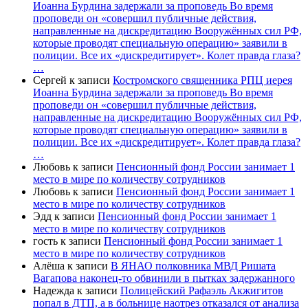
Иоанна Бурдина задержали за проповедь Во время
проповеди он «совершил публичные действия,
направленные на дискредитацию Вооружённых сил РФ,
которые проводят специальную операцию» заявили в
полиции. Все их «дискредитирует». Колет правда глаза?
…
Сергей
к записи
Костромского священника РПЦ иерея
Иоанна Бурдина задержали за проповедь Во время
проповеди он «совершил публичные действия,
направленные на дискредитацию Вооружённых сил РФ,
которые проводят специальную операцию» заявили в
полиции. Все их «дискредитирует». Колет правда глаза?
…
Любовь
к записи
Пенсионный фонд России занимает 1
место в мире по количеству сотрудников
Любовь
к записи
Пенсионный фонд России занимает 1
место в мире по количеству сотрудников
Эдд
к записи
Пенсионный фонд России занимает 1
место в мире по количеству сотрудников
гость
к записи
Пенсионный фонд России занимает 1
место в мире по количеству сотрудников
Алёша
к записи
В ЯНАО полковника МВД Ришата
Вагапова наконец-то обвинили в пытках задержанного
Надежда
к записи
Полицейский Рафаэль Акжигитов
попал в ДТП, а в больнице наотрез отказался от анализа