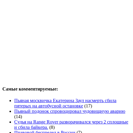
Самые комментируемые:
Пьяная москвичка Екатерина Заул насмерть сбила
пятерых на автобусной остановке
(17)
Пьяный подонок спровоцировал чудовищную аварию
(14)
Судья на Range Rover разворачивался через 2 сплошные
и сбила байкера.
(8)
Правовой беспредел в России
(7)