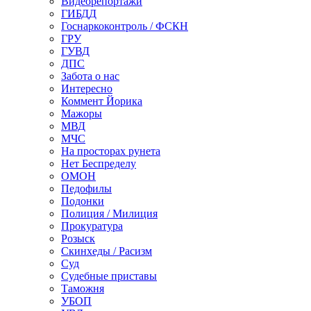
Видеорепортажи
ГИБДД
Госнаркоконтроль / ФСКН
ГРУ
ГУВД
ДПС
Забота о нас
Интересно
Коммент Йорика
Мажоры
МВД
МЧС
На просторах рунета
Нет Беспределу
ОМОН
Педофилы
Подонки
Полиция / Милиция
Прокуратура
Розыск
Скинхеды / Расизм
Суд
Судебные приставы
Таможня
УБОП