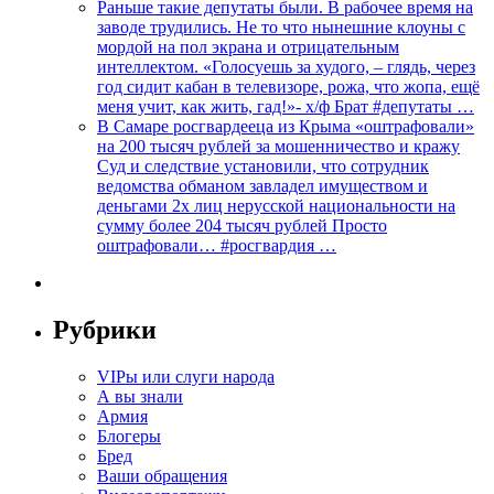
Раньше такие депутаты были. В рабочее время на
заводе трудились. Не то что нынешние клоуны с
мордой на пол экрана и отрицательным
интеллектом. «Голосуешь за худого, – глядь, через
год сидит кабан в телевизоре, рожа, что жопа, ещё
меня учит, как жить, гад!»- х/ф Брат #депутаты …
В Самаре росгвардееца из Крыма «оштрафовали»
на 200 тысяч рублей за мошенничество и кражу
Суд и следствие установили, что сотрудник
ведомства обманом завладел имуществом и
деньгами 2х лиц нерусской национальности на
сумму более 204 тысяч рублей Просто
оштрафовали… #росгвардия …
Рубрики
VIPы или слуги народа
А вы знали
Армия
Блогеры
Бред
Ваши обращения