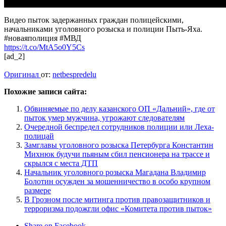
Видео пыток задержанных граждан полицейскими,
начальниками уголовного розыска и полиции Пыть-Яха.
#новаяполиция #МВД
https://t.co/MtA5o0Y5Cs
[ad_2]
Оригинал
от:
netbespredelu
Похожие записи сайта:
Обвиняемые по делу казанского ОП «Дальний», где от
пыток умер мужчина, угрожают следователям
Очередной беспредел сотрудников полиции или Леха-
полицай
Замглавы уголовного розыска Петербурга Константин
Михнюк будучи пьяным сбил пенсионера на трассе и
скрылся с места ДТП
Начальник уголовного розыска Магадана Владимир
Болотин осужден за мошенничество в особо крупном
размере
В Грозном после митинга против правозащитников и
терроризма подожгли офис «Комитета против пыток»
Share on Facebook