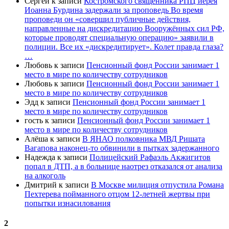
Сергей
к записи
Костромского священника РПЦ иерея
Иоанна Бурдина задержали за проповедь Во время
проповеди он «совершил публичные действия,
направленные на дискредитацию Вооружённых сил РФ,
которые проводят специальную операцию» заявили в
полиции. Все их «дискредитирует». Колет правда глаза?
…
Любовь
к записи
Пенсионный фонд России занимает 1
место в мире по количеству сотрудников
Любовь
к записи
Пенсионный фонд России занимает 1
место в мире по количеству сотрудников
Эдд
к записи
Пенсионный фонд России занимает 1
место в мире по количеству сотрудников
гость
к записи
Пенсионный фонд России занимает 1
место в мире по количеству сотрудников
Алёша
к записи
В ЯНАО полковника МВД Ришата
Вагапова наконец-то обвинили в пытках задержанного
Надежда
к записи
Полицейский Рафаэль Акжигитов
попал в ДТП, а в больнице наотрез отказался от анализа
на алкоголь
Дмитрий
к записи
В Москве милиция отпустила Романа
Пехтерева пойманного отцом 12-летней жертвы при
попытки изнасилования
2