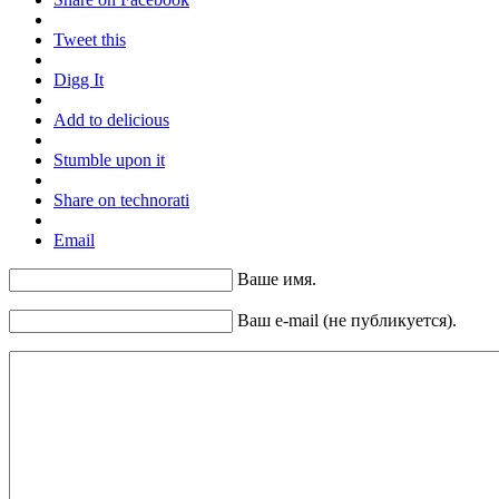
Tweet this
Digg It
Add to delicious
Stumble upon it
Share on technorati
Email
Ваше имя.
Ваш e-mail (не публикуется).