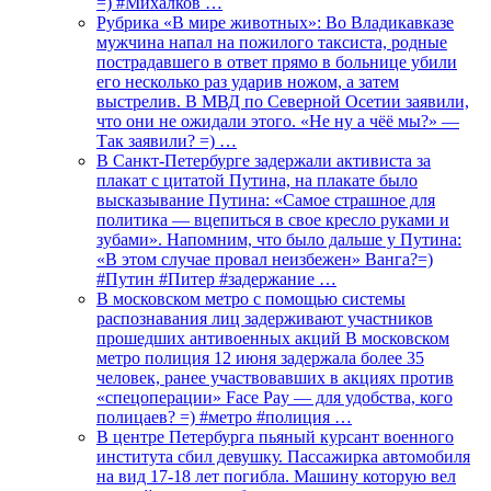
=) #Михалков …
Рубрика «В мире животных»: Во Владикавказе
мужчина напал на пожилого таксиста, родные
пострадавшего в ответ прямо в больнице убили
его несколько раз ударив ножом, а затем
выстрелив. В МВД по Северной Осетии заявили,
что они не ожидали этого. «Не ну а чёё мы?» —
Так заявили? =) …
В Санкт-Петербурге задержали активиста за
плакат с цитатой Путина, на плакате было
высказывание Путина: «Самое страшное для
политика — вцепиться в свое кресло руками и
зубами». Напомним, что было дальше у Путина:
«В этом случае провал неизбежен» Ванга?=)
#Путин #Питер #задержание …
В московском метро с помощью системы
распознавания лиц задерживают участников
прошедших антивоенных акций В московском
метро полиция 12 июня задержала более 35
человек, ранее участвовавших в акциях против
«спецоперации» Face Pay — для удобства, кого
полицаев? =) #метро #полиция …
В центре Петербурга пьяный курсант военного
института сбил девушку. Пассажирка автомобиля
на вид 17-18 лет погибла. Машину которую вел