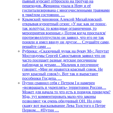
пьяный курсант отбросило на тротуар на
пешеходов. Женщина упала в Неву и её
госпитализирована с многочисленными травмами
в тяжёлом состоянии. …
Крымский чиновник Алексей Михайловский,
открывая курортный сезон: «У нас как не понос,
так золотуха: то ковидные ограничения, то
мероприятия военные.» Потом когда проспался/
протрезвел/отпустило он заявил, что его не так
поняли и имел ввиду он другое… Слушайте сами,
решайте сами …
Рубрика: «Сказочный чудак на букву М»: Депутат
Мосгордумы Сергей Савостьянов заявил что он
часто посещает разные детские песочницы
наблюдая за детьми… Мальчик в песочнице
говорит: «Мне не нравится красный совок. Не
хочу красный совок!». Вот так и вырастают
пособники Госдепа. …
Путин сравнил себя с Петром I и намерен
«возвращать и укреплять» территории России…
Может для начала то что есть в порядок приведем?
Мда, тут комментировать мало-что законы
позволяют уж очень обидчивый ОН. Но одно
скажу вот высказывание Лева Толстого о Петре
Первом… #Путин …