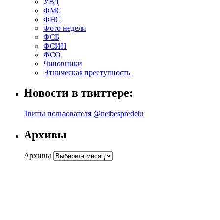
УВД
ФМС
ФНС
Фото недели
ФСБ
ФСИН
ФСО
Чиновники
Этническая преступность
Новости в твиттере:
Твиты пользователя @netbespredelu
Архивы
Архивы