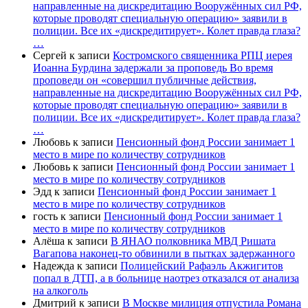
направленные на дискредитацию Вооружённых сил РФ,
которые проводят специальную операцию» заявили в
полиции. Все их «дискредитирует». Колет правда глаза?
…
Сергей
к записи
Костромского священника РПЦ иерея
Иоанна Бурдина задержали за проповедь Во время
проповеди он «совершил публичные действия,
направленные на дискредитацию Вооружённых сил РФ,
которые проводят специальную операцию» заявили в
полиции. Все их «дискредитирует». Колет правда глаза?
…
Любовь
к записи
Пенсионный фонд России занимает 1
место в мире по количеству сотрудников
Любовь
к записи
Пенсионный фонд России занимает 1
место в мире по количеству сотрудников
Эдд
к записи
Пенсионный фонд России занимает 1
место в мире по количеству сотрудников
гость
к записи
Пенсионный фонд России занимает 1
место в мире по количеству сотрудников
Алёша
к записи
В ЯНАО полковника МВД Ришата
Вагапова наконец-то обвинили в пытках задержанного
Надежда
к записи
Полицейский Рафаэль Акжигитов
попал в ДТП, а в больнице наотрез отказался от анализа
на алкоголь
Дмитрий
к записи
В Москве милиция отпустила Романа