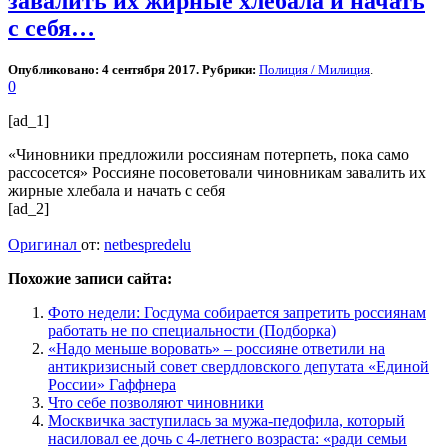
завалить их жирные хлебала и начать
с себя…
Опубликовано: 4 сентября 2017. Рубрики:
Полиция / Милиция
.
0
[ad_1]
«Чиновники предложили россиянам потерпеть, пока само
рассосется» Россияне посоветовали чиновникам завалить их
жирные хлебала и начать с себя
[ad_2]
Оригинал
от:
netbespredelu
Похожие записи сайта:
Фото недели: Госдума собирается запретить россиянам
работать не по специальности (Подборка)
«Надо меньше воровать» – россияне ответили на
антикризисный совет свердловского депутата «Единой
России» Гаффнера
Что себе позволяют чиновники
Москвичка заступилась за мужа-педофила, который
насиловал ее дочь с 4-летнего возраста: «ради семьи