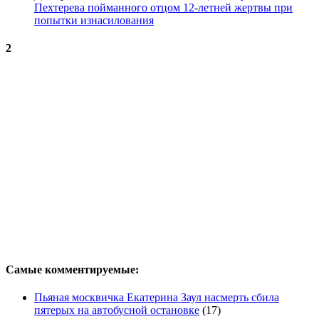
Пехтерева пойманного отцом 12-летней жертвы при
попытки изнасилования
2
Самые комментируемые:
Пьяная москвичка Екатерина Заул насмерть сбила
пятерых на автобусной остановке
(17)