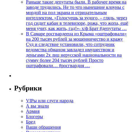
Раньше такие депутаты были. В рабочее время на
заводе трудились. Не то что нынешние клоуны с
мордой на пол экрана и отрицательным
интеллектом. «Голосуешь за худого, – глядь, через
год сидит кабан в телевизоре, рожа, что жопа, ещё
меня учит, как жить, гад!»- х/ф Брат #депутаты …
В Самаре росгвардееца из Крыма «оштрафовали»
на 200 тысяч рублей за мошенничество и кражу
Суд и следствие установили, что сотрудник
ведомства обманом завладел имуществом и
деньгами 2х лиц нерусской национальности на
сумму более 204 тысяч рублей Просто
оштрафовали… #росгвардия …
Рубрики
VIPы или слуги народа
А вы знали
Армия
Блогеры
Бред
Ваши обращения