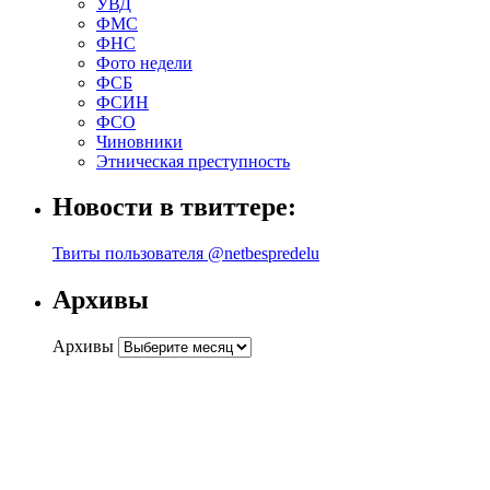
УВД
ФМС
ФНС
Фото недели
ФСБ
ФСИН
ФСО
Чиновники
Этническая преступность
Новости в твиттере:
Твиты пользователя @netbespredelu
Архивы
Архивы