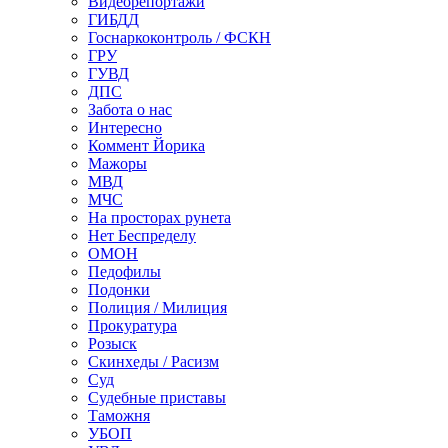
Видеорепортажи
ГИБДД
Госнаркоконтроль / ФСКН
ГРУ
ГУВД
ДПС
Забота о нас
Интересно
Коммент Йорика
Мажоры
МВД
МЧС
На просторах рунета
Нет Беспределу
ОМОН
Педофилы
Подонки
Полиция / Милиция
Прокуратура
Розыск
Скинхеды / Расизм
Суд
Судебные приставы
Таможня
УБОП