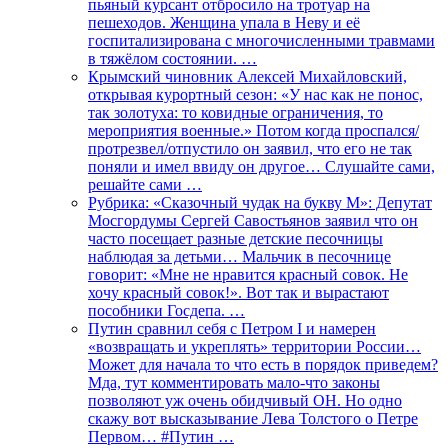
пьяный курсант отбросило на тротуар на
пешеходов. Женщина упала в Неву и её
госпитализирована с многочисленными травмами
в тяжёлом состоянии. …
Крымский чиновник Алексей Михайловский,
открывая курортный сезон: «У нас как не понос,
так золотуха: то ковидные ограничения, то
мероприятия военные.» Потом когда проспался/
протрезвел/отпустило он заявил, что его не так
поняли и имел ввиду он другое… Слушайте сами,
решайте сами …
Рубрика: «Сказочный чудак на букву М»: Депутат
Мосгордумы Сергей Савостьянов заявил что он
часто посещает разные детские песочницы
наблюдая за детьми… Мальчик в песочнице
говорит: «Мне не нравится красный совок. Не
хочу красный совок!». Вот так и вырастают
пособники Госдепа. …
Путин сравнил себя с Петром I и намерен
«возвращать и укреплять» территории России…
Может для начала то что есть в порядок приведем?
Мда, тут комментировать мало-что законы
позволяют уж очень обидчивый ОН. Но одно
скажу вот высказывание Лева Толстого о Петре
Первом… #Путин …