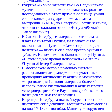
=) #Михалков …
Рубрика «В мире животных»: Во Владикавказе
мужчина напал на пожилого таксиста, родные
пострадавшего в ответ прямо в больнице убили
его несколько раз ударив ножом, а затем
выстрелив. В МВД по Северной Осетии заявили,
что они не ожидали этого. «Не ну а чёё мы?» —
Так заявили? =) …
В Санкт-Петербурге задержали активиста за
плакат с цитатой Путина, на плакате было
высказывание Путина: «Самое страшное для
политика — вцепиться в свое кресло руками и
зубами». Напомним, что было дальше у Путина:
«В этом случае провал неизбежен» Ванга?=)
#Путин #Питер #задержание …
В московском метро с помощью системы
распознавания лиц задерживают участников
прошедших антивоенных акций В московском
метро полиция 12 июня задержала более 35
человек, ранее участвовавших в акциях против
«спецоперации» Face Pay — для удобства, кого
полицаев? =) #метро #полиция …
В центре Петербурга пьяный курсант военного
института сбил девушку. Пассажирка автомобиля
на вид 17-18 лет погибла. Машину которую вел