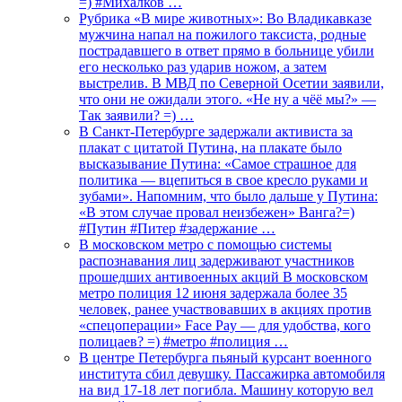
=) #Михалков …
Рубрика «В мире животных»: Во Владикавказе
мужчина напал на пожилого таксиста, родные
пострадавшего в ответ прямо в больнице убили
его несколько раз ударив ножом, а затем
выстрелив. В МВД по Северной Осетии заявили,
что они не ожидали этого. «Не ну а чёё мы?» —
Так заявили? =) …
В Санкт-Петербурге задержали активиста за
плакат с цитатой Путина, на плакате было
высказывание Путина: «Самое страшное для
политика — вцепиться в свое кресло руками и
зубами». Напомним, что было дальше у Путина:
«В этом случае провал неизбежен» Ванга?=)
#Путин #Питер #задержание …
В московском метро с помощью системы
распознавания лиц задерживают участников
прошедших антивоенных акций В московском
метро полиция 12 июня задержала более 35
человек, ранее участвовавших в акциях против
«спецоперации» Face Pay — для удобства, кого
полицаев? =) #метро #полиция …
В центре Петербурга пьяный курсант военного
института сбил девушку. Пассажирка автомобиля
на вид 17-18 лет погибла. Машину которую вел