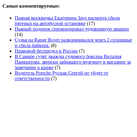
Самые комментируемые:
Пьяная москвичка Екатерина Заул насмерть сбила
пятерых на автобусной остановке
(17)
Пьяный подонок спровоцировал чудовищную аварию
(14)
Судья на Range Rover разворачивался через 2 сплошные
и сбила байкера.
(8)
Правовой беспредел в России
(7)
В Самаре судят дважды судимого боксера Виталия
Панкратова, зверски забившего мужчину в магазине за
замечание о краже
(7)
Водитель Porsche Руснак Сергей не уйдет от
ответственности
(7)