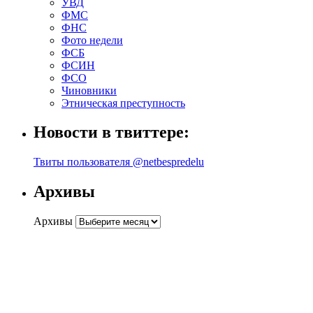
УВД
ФМС
ФНС
Фото недели
ФСБ
ФСИН
ФСО
Чиновники
Этническая преступность
Новости в твиттере:
Твиты пользователя @netbespredelu
Архивы
Архивы