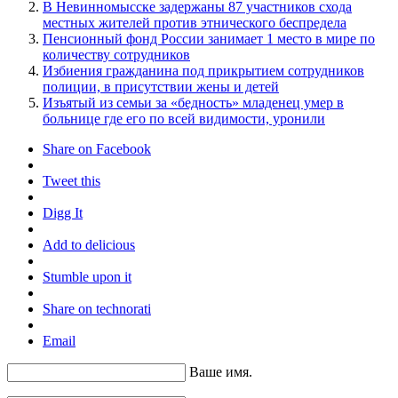
В Невинномысске задержаны 87 участников схода
местных жителей против этнического беспредела
Пенсионный фонд России занимает 1 место в мире по
количеству сотрудников
Избиения гражданина под прикрытием сотрудников
полиции, в присутствии жены и детей
Изъятый из семьи за «бедность» младенец умер в
больнице где его по всей видимости, уронили
Share on Facebook
Tweet this
Digg It
Add to delicious
Stumble upon it
Share on technorati
Email
Ваше имя.