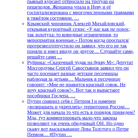
пьяный курсант отбросило на тротуар на
пешеходов. Женщина упала в Неву и её
госпитализирована с многочисленными травмами
в тяжёлом состоянии. …
Крымский чиновник Алексей Михайловский,
открывая курортный сезон: «У нас как не понос,
так золотуха: то ковидные ограничения, то
мероприятия военные.» Потом когда проспался/
протрезвел/отпустило он заявил, что его не так
поняли и имел ввиду он другое… Слушайте сами,
решайте сами …
Рубрика: «Сказочный чудак на букву М»: Депутат
Мосгордумы Сергей Савостьянов заявил что он
часто посещает разные детские песочницы
наблюдая за детьми… Мальчик в песочнице
говорит: «Мне не нравится красный совок. Не
хочу красный совок!». Вот так и вырастают
пособники Госдепа. …
Путин сравнил себя с Петром I и намерен
«возвращать и укреплять» территории России…
Может для начала то что есть в порядок приведем?
Мда, тут комментировать мало-что законы
позволяют уж очень обидчивый ОН. Но одно
скажу вот высказывание Лева Толстого о Петре
Первом… #Путин …