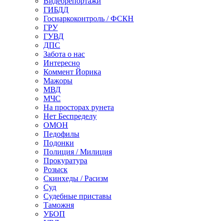
Видеорепортажи
ГИБДД
Госнаркоконтроль / ФСКН
ГРУ
ГУВД
ДПС
Забота о нас
Интересно
Коммент Йорика
Мажоры
МВД
МЧС
На просторах рунета
Нет Беспределу
ОМОН
Педофилы
Подонки
Полиция / Милиция
Прокуратура
Розыск
Скинхеды / Расизм
Суд
Судебные приставы
Таможня
УБОП