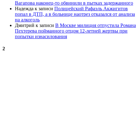
Вагапова наконец-то обвинили в пытках задержанного
Надежда
к записи
Полицейский Рафаэль Акжигитов
попал в ДТП, а в больнице наотрез отказался от анализа
на алкоголь
Дмитрий
к записи
В Москве милиция отпустила Романа
Пехтерева пойманного отцом 12-летней жертвы при
попытки изнасилования
2