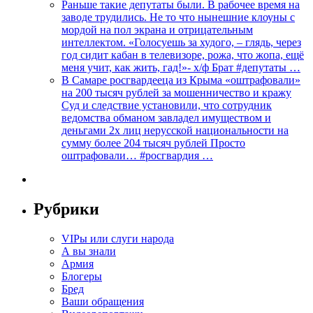
Раньше такие депутаты были. В рабочее время на
заводе трудились. Не то что нынешние клоуны с
мордой на пол экрана и отрицательным
интеллектом. «Голосуешь за худого, – глядь, через
год сидит кабан в телевизоре, рожа, что жопа, ещё
меня учит, как жить, гад!»- х/ф Брат #депутаты …
В Самаре росгвардееца из Крыма «оштрафовали»
на 200 тысяч рублей за мошенничество и кражу
Суд и следствие установили, что сотрудник
ведомства обманом завладел имуществом и
деньгами 2х лиц нерусской национальности на
сумму более 204 тысяч рублей Просто
оштрафовали… #росгвардия …
Рубрики
VIPы или слуги народа
А вы знали
Армия
Блогеры
Бред
Ваши обращения