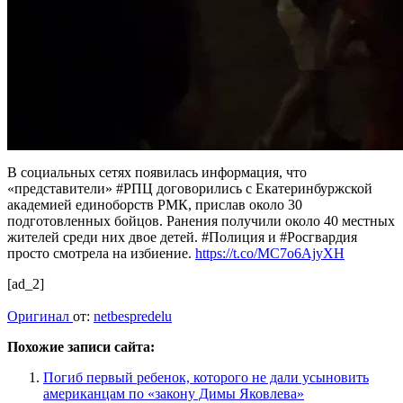
В социальных сетях появилась информация, что
«представители» #РПЦ договорились с Екатеринбуржской
академией единоборств РМК, прислав около 30
подготовленных бойцов. Ранения получили около 40 местных
жителей среди них двое детей. #Полиция и #Росгвардия
просто смотрела на избиение.
https://t.co/MC7o6AjyXH
[ad_2]
Оригинал
от:
netbespredelu
Похожие записи сайта:
Погиб первый ребенок, которого не дали усыновить
американцам по «закону Димы Яковлева»