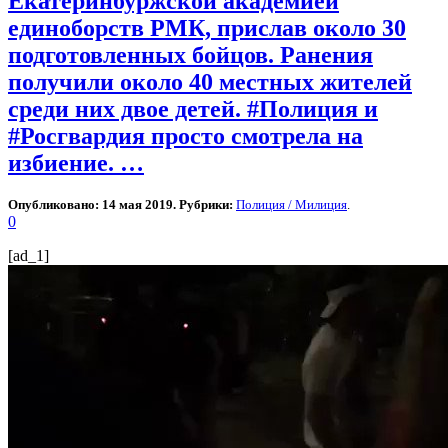
Екатеринбуржской академией
единоборств РМК, прислав около 30
подготовленных бойцов. Ранения
получили около 40 местных жителей
среди них двое детей. #Полиция и
#Росгвардия просто смотрела на
избиение. …
Опубликовано: 14 мая 2019. Рубрики:
Полиция / Милиция
.
0
[ad_1]