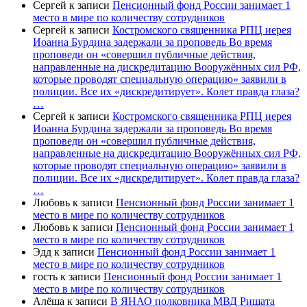
Сергей
к записи
Пенсионный фонд России занимает 1
место в мире по количеству сотрудников
Сергей
к записи
Костромского священника РПЦ иерея
Иоанна Бурдина задержали за проповедь Во время
проповеди он «совершил публичные действия,
направленные на дискредитацию Вооружённых сил РФ,
которые проводят специальную операцию» заявили в
полиции. Все их «дискредитирует». Колет правда глаза?
…
Сергей
к записи
Костромского священника РПЦ иерея
Иоанна Бурдина задержали за проповедь Во время
проповеди он «совершил публичные действия,
направленные на дискредитацию Вооружённых сил РФ,
которые проводят специальную операцию» заявили в
полиции. Все их «дискредитирует». Колет правда глаза?
…
Любовь
к записи
Пенсионный фонд России занимает 1
место в мире по количеству сотрудников
Любовь
к записи
Пенсионный фонд России занимает 1
место в мире по количеству сотрудников
Эдд
к записи
Пенсионный фонд России занимает 1
место в мире по количеству сотрудников
гость
к записи
Пенсионный фонд России занимает 1
место в мире по количеству сотрудников
Алёша
к записи
В ЯНАО полковника МВД Ришата