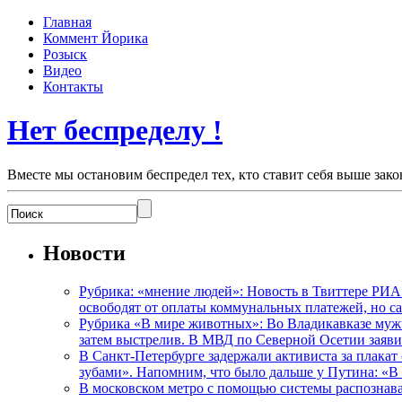
Главная
Коммент Йорика
Розыск
Видео
Контакты
Нет беспределу !
Вместе мы остановим беспредел тех, кто ставит себя выше зако
Новости
Рубрика: «мнение людей»: Новость в Твиттере РИА
освободят от оплаты коммунальных платежей, но с
Рубрика «В мире животных»: Во Владикавказе мужчи
затем выстрелив. В МВД по Северной Осетии заявил
В Санкт-Петербурге задержали активиста за плакат
зубами». Напомним, что было дальше у Путина: «В
В московском метро с помощью системы распознав