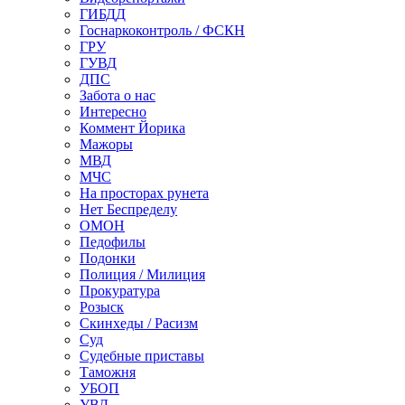
ГИБДД
Госнаркоконтроль / ФСКН
ГРУ
ГУВД
ДПС
Забота о нас
Интересно
Коммент Йорика
Мажоры
МВД
МЧС
На просторах рунета
Нет Беспределу
ОМОН
Педофилы
Подонки
Полиция / Милиция
Прокуратура
Розыск
Скинхеды / Расизм
Суд
Судебные приставы
Таможня
УБОП
УВД