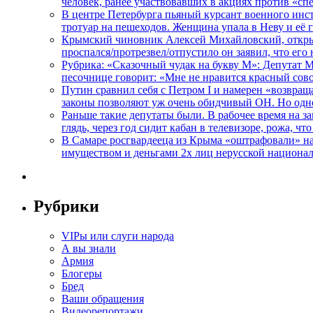
человек, ранее участвовавших в акциях против «сп
В центре Петербурга пьяный курсант военного инст
тротуар на пешеходов. Женщина упала в Неву и её
Крымский чиновник Алексей Михайловский, открывая
проспался/протрезвел/отпустило он заявил, что ег
Рубрика: «Сказочный чудак на букву М»: Депутат 
песочнице говорит: «Мне не нравится красный сово
Путин сравнил себя с Петром I и намерен «возвращ
законы позволяют уж очень обидчивый ОН. Но одн
Раньше такие депутаты были. В рабочее время на з
глядь, через год сидит кабан в телевизоре, рожа, чт
В Самаре росгвардееца из Крыма «оштрафовали» на 
имуществом и деньгами 2х лиц нерусской национа
Рубрики
VIPы или слуги народа
А вы знали
Армия
Блогеры
Бред
Ваши обращения
Видеорепортажи