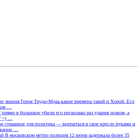
 звания Героя Труда»Мдаа какие времена такой и Херой. Его
лков …
прямо в больнице убили его несколько раз ударив ножом, а
? =) …
ое страшное для политика — вцепиться в свое кресло руками и
ржание …
 В московском метро полиция 12 июня задержала более 35