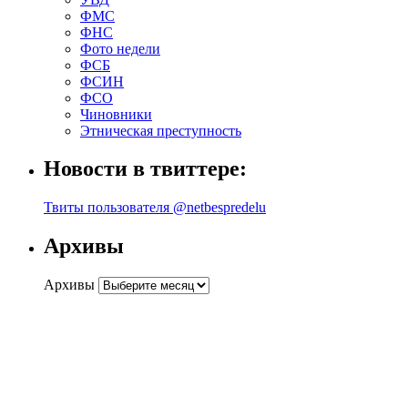
ФМС
ФНС
Фото недели
ФСБ
ФСИН
ФСО
Чиновники
Этническая преступность
Новости в твиттере:
Твиты пользователя @netbespredelu
Архивы
Архивы