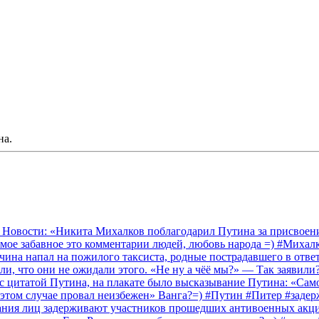
на.
 Новости: «Никита Михалков поблагодарил Путина за присвоение
амое забавное это комментарии людей, любовь народа =) #Миха
на напал на пожилого таксиста, родные пострадавшего в ответ 
и, что они не ожидали этого. «Не ну а чёё мы?» — Так заявили
 с цитатой Путина, на плакате было высказывание Путина: «Сам
 этом случае провал неизбежен» Ванга?=) #Путин #Питер #заде
ания лиц задерживают участников прошедших антивоенных акций