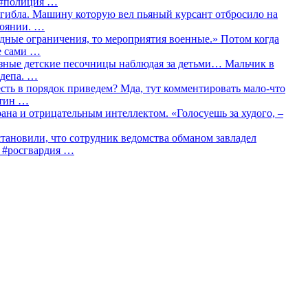
о #полиция …
огибла. Машину которую вел пьяный курсант отбросило на
тоянии. …
идные ограничения, то мероприятия военные.» Потом когда
е сами …
азные детские песочницы наблюдая за детьми… Мальчик в
сдепа. …
сть в порядок приведем? Мда, тут комментировать мало-что
утин …
рана и отрицательным интеллектом. «Голосуешь за худого, –
тановили, что сотрудник ведомства обманом завладел
… #росгвардия …