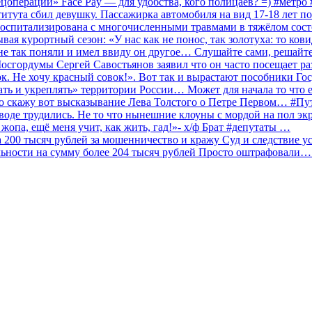
ецоперации» Face Pay — для удобства, кого полицаев? =) #метр
итута сбил девушку. Пассажирка автомобиля на вид 17-18 лет п
 госпитализирована с многочисленными травмами в тяжёлом сос
 курортный сезон: «У нас как не понос, так золотуха: то ков
о не так поняли и имел ввиду он другое… Слушайте сами, решайт
Мосгордумы Сергей Савостьянов заявил что он часто посещает р
к. Не хочу красный совок!». Вот так и вырастают пособники Го
ать и укреплять» территории России… Может для начала то что е
о скажу вот высказывание Лева Толстого о Петре Первом… #П
аводе трудились. Не то что нынешние клоуны с мордой на пол эк
о жопа, ещё меня учит, как жить, гад!»- х/ф Брат #депутаты …
200 тысяч рублей за мошенничество и кражу Суд и следствие ус
льности на сумму более 204 тысяч рублей Просто оштрафовали