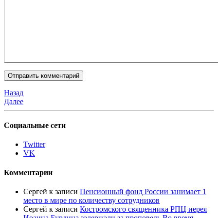
Назад
Далее
Социальные сети
Twitter
VK
Комментарии
Сергей
к записи
Пенсионный фонд России занимает 1
место в мире по количеству сотрудников
Сергей
к записи
Костромского священника РПЦ иерея
Иоанна Бурдина задержали за проповедь Во время