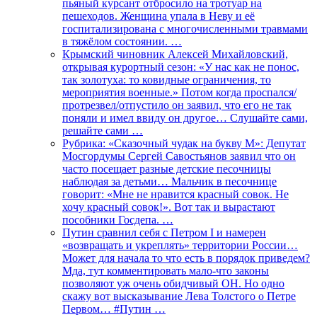
пьяный курсант отбросило на тротуар на
пешеходов. Женщина упала в Неву и её
госпитализирована с многочисленными травмами
в тяжёлом состоянии. …
Крымский чиновник Алексей Михайловский,
открывая курортный сезон: «У нас как не понос,
так золотуха: то ковидные ограничения, то
мероприятия военные.» Потом когда проспался/
протрезвел/отпустило он заявил, что его не так
поняли и имел ввиду он другое… Слушайте сами,
решайте сами …
Рубрика: «Сказочный чудак на букву М»: Депутат
Мосгордумы Сергей Савостьянов заявил что он
часто посещает разные детские песочницы
наблюдая за детьми… Мальчик в песочнице
говорит: «Мне не нравится красный совок. Не
хочу красный совок!». Вот так и вырастают
пособники Госдепа. …
Путин сравнил себя с Петром I и намерен
«возвращать и укреплять» территории России…
Может для начала то что есть в порядок приведем?
Мда, тут комментировать мало-что законы
позволяют уж очень обидчивый ОН. Но одно
скажу вот высказывание Лева Толстого о Петре
Первом… #Путин …