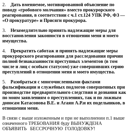
2.
Дать вменяемое, мотивированной объяснение по
поводу «гробового молчания» вместо прокурорского
реагирования, в соответствии с ч.1 ст.124 УПК РФ, ФЗ —
«О прокуратуре» и Присяги прокурора.
3.
Незамедлительно принять надлежащие меры для
восстановления законности в отношении меня и моего
имущества.
4.
Прекратить саботаж и принять надлежащие меры
прокурорского реагирования для расследования причин
полной безнаказанности преступных элементов (в том
числе и лиц с особым статусом) уже совершивших серию
преступлений в отношении меня и моего имущества.
5.
Разобраться с многочисленными фактами
фальсификации и служебных подлогов совершенных при
производстве предварительного следствия и дознания как
по моим заявлениям о преступлениях, так и по ложным
доносам Катасонова В.Е. и Агаян А.Р.и их подельников, в
отношении меня.
В связи с выше изложенным и при не выполнении п.1 выше
означенного ТРЕБОВАНИЯ буду ВЫНУЖДЕНА
ОБЪЯВИТЬ БЕССРОЧНУЮ ГОЛОДОВКУ!