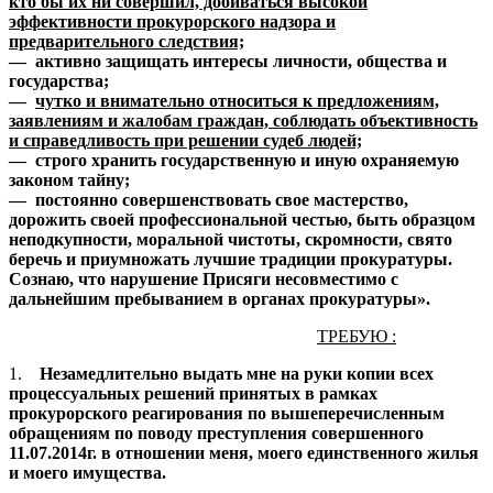
кто бы их ни совершил, добиваться высокой
эффективности прокурорского надзора и
предварительного следствия;
— активно защищать интересы личности, общества и
государства;
—
чутко и внимательно относиться к предложениям,
заявлениям и жалобам граждан, соблюдать объективность
и справедливость при решении судеб людей;
— строго хранить государственную и иную охраняемую
законом тайну;
— постоянно совершенствовать свое мастерство,
дорожить своей профессиональной честью, быть образцом
неподкупности, моральной чистоты, скромности, свято
беречь и приумножать лучшие традиции прокуратуры.
Сознаю, что нарушение Присяги несовместимо с
дальнейшим пребыванием в органах прокуратуры».
ТРЕБУЮ :
1.
Незамедлительно выдать мне на руки копии всех
процессуальных решений принятых в рамках
прокурорского реагирования по вышеперечисленным
обращениям по поводу преступления совершенного
11.07.2014г. в отношении меня, моего единственного жилья
и моего имущества.