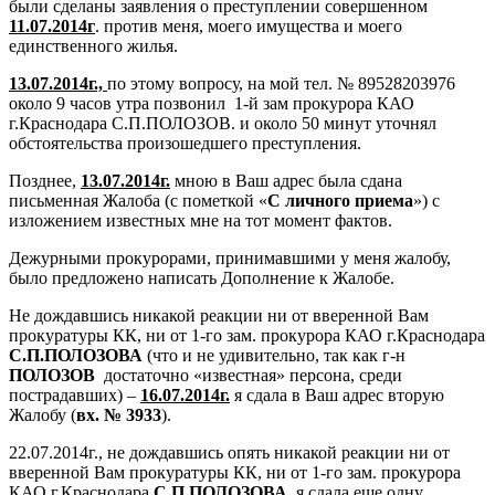
были сделаны заявления о преступлении совершенном
11.07.2014г
. против меня, моего имущества и моего
единственного жилья.
13.07.2014г.,
по этому вопросу, на мой тел. № 89528203976
около 9 часов утра позвонил 1-й зам прокурора КАО
г.Краснодара С.П.ПОЛОЗОВ. и около 50 минут уточнял
обстоятельства произошедшего преступления.
Позднее,
13.07.2014г.
мною в Ваш адрес была сдана
письменная Жалоба (с пометкой «
С личного приема
») с
изложением известных мне на тот момент фактов.
Дежурными прокурорами, принимавшими у меня жалобу,
было предложено написать Дополнение к Жалобе.
Не дождавшись никакой реакции ни от вверенной Вам
прокуратуры КК, ни от 1-го зам. прокурора КАО г.Краснодара
С.П.ПОЛОЗОВА
(что и не удивительно, так как г-н
ПОЛОЗОВ
достаточно «известная» персона, среди
пострадавших) –
16.07.2014г.
я сдала в Ваш адрес вторую
Жалобу (
вх. № 3933
).
22.07.2014г., не дождавшись опять никакой реакции ни от
вверенной Вам прокуратуры КК, ни от 1-го зам. прокурора
КАО г.Краснодара
С.П.ПОЛОЗОВА,
я сдала еще одну,