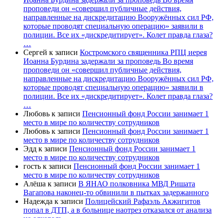
проповеди он «совершил публичные действия,
направленные на дискредитацию Вооружённых сил РФ,
которые проводят специальную операцию» заявили в
полиции. Все их «дискредитирует». Колет правда глаза?
…
Сергей
к записи
Костромского священника РПЦ иерея
Иоанна Бурдина задержали за проповедь Во время
проповеди он «совершил публичные действия,
направленные на дискредитацию Вооружённых сил РФ,
которые проводят специальную операцию» заявили в
полиции. Все их «дискредитирует». Колет правда глаза?
…
Любовь
к записи
Пенсионный фонд России занимает 1
место в мире по количеству сотрудников
Любовь
к записи
Пенсионный фонд России занимает 1
место в мире по количеству сотрудников
Эдд
к записи
Пенсионный фонд России занимает 1
место в мире по количеству сотрудников
гость
к записи
Пенсионный фонд России занимает 1
место в мире по количеству сотрудников
Алёша
к записи
В ЯНАО полковника МВД Ришата
Вагапова наконец-то обвинили в пытках задержанного
Надежда
к записи
Полицейский Рафаэль Акжигитов
попал в ДТП, а в больнице наотрез отказался от анализа