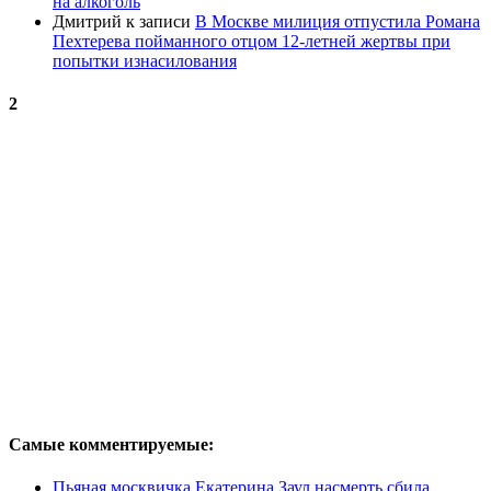
на алкоголь
Дмитрий
к записи
В Москве милиция отпустила Романа
Пехтерева пойманного отцом 12-летней жертвы при
попытки изнасилования
2
Самые комментируемые:
Пьяная москвичка Екатерина Заул насмерть сбила