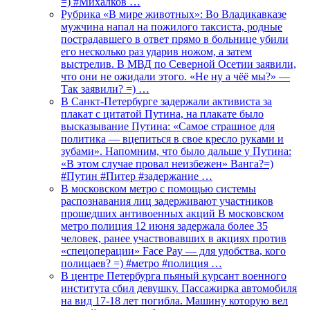
=) #Михалков …
Рубрика «В мире животных»: Во Владикавказе
мужчина напал на пожилого таксиста, родные
пострадавшего в ответ прямо в больнице убили
его несколько раз ударив ножом, а затем
выстрелив. В МВД по Северной Осетии заявили,
что они не ожидали этого. «Не ну а чёё мы?» —
Так заявили? =) …
В Санкт-Петербурге задержали активиста за
плакат с цитатой Путина, на плакате было
высказывание Путина: «Самое страшное для
политика — вцепиться в свое кресло руками и
зубами». Напомним, что было дальше у Путина:
«В этом случае провал неизбежен» Ванга?=)
#Путин #Питер #задержание …
В московском метро с помощью системы
распознавания лиц задерживают участников
прошедших антивоенных акций В московском
метро полиция 12 июня задержала более 35
человек, ранее участвовавших в акциях против
«спецоперации» Face Pay — для удобства, кого
полицаев? =) #метро #полиция …
В центре Петербурга пьяный курсант военного
института сбил девушку. Пассажирка автомобиля
на вид 17-18 лет погибла. Машину которую вел