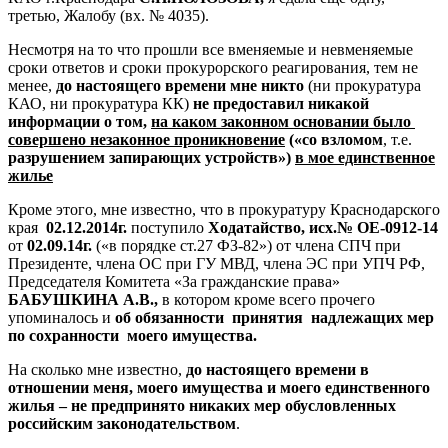
третью, Жалобу (вх. № 4035).
Несмотря на то что прошли все вменяемые и невменяемые
сроки ответов и сроки прокурорского реагирования, тем не
менее,
до настоящего времени мне никто
(ни прокуратура
КАО, ни прокуратура КК)
не предоставил никакой
информации о том,
на каком законном основании было
совершено незаконное проникновение
(«со взломом
, т.е.
разрушением запирающих устройств»)
в мое единственное
жилье
Кроме этого, мне известно, что в прокуратуру Краснодарского
края
02.12.2014г.
поступило
Ходатайство, исх.№ ОЕ-0912-14
от
02.09.14г.
(«в порядке ст.27 ФЗ-82») от члена СПЧ при
Президенте, члена ОС при ГУ МВД, члена ЭС при УПЧ РФ,
Председателя Комитета «За гражданские права»
БАБУШКИНА А.В.,
в котором кроме всего прочего
упоминалось и
об обязанности принятия надлежащих мер
по сохранности моего имущества.
На сколько мне известно,
до настоящего времени в
отношении меня, моего имущества и моего единственного
жилья – не предпринято никаких мер обусловленных
российским законодательством
.