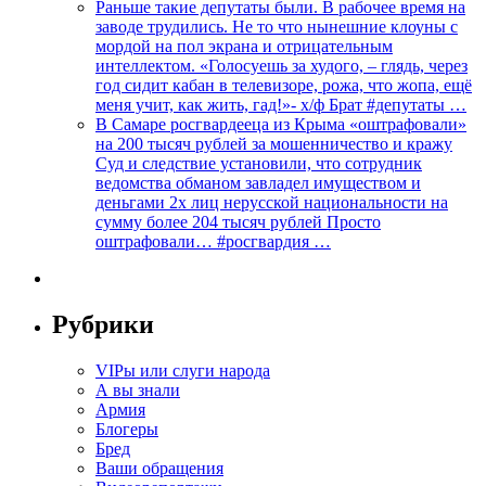
Раньше такие депутаты были. В рабочее время на
заводе трудились. Не то что нынешние клоуны с
мордой на пол экрана и отрицательным
интеллектом. «Голосуешь за худого, – глядь, через
год сидит кабан в телевизоре, рожа, что жопа, ещё
меня учит, как жить, гад!»- х/ф Брат #депутаты …
В Самаре росгвардееца из Крыма «оштрафовали»
на 200 тысяч рублей за мошенничество и кражу
Суд и следствие установили, что сотрудник
ведомства обманом завладел имуществом и
деньгами 2х лиц нерусской национальности на
сумму более 204 тысяч рублей Просто
оштрафовали… #росгвардия …
Рубрики
VIPы или слуги народа
А вы знали
Армия
Блогеры
Бред
Ваши обращения