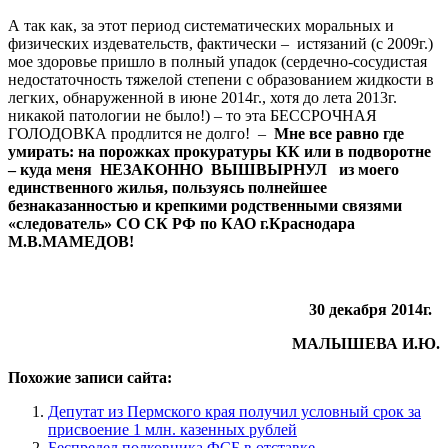
А так как, за этот период систематических моральных и
физических издевательств, фактически – истязаний (с 2009г.)
мое здоровье пришло в полный упадок (сердечно-сосудистая
недостаточность тяжелой степени с образованием жидкости в
легких, обнаруженной в июне 2014г., хотя до лета 2013г.
никакой патологии не было!) – то эта БЕССРОЧНАЯ
ГОЛОДОВКА продлится не долго! –
Мне все равно где
умирать: на порожках прокуратуры КК или в подворотне
– куда меня НЕЗАКОННО ВЫШВЫРНУЛ из моего
единственного жилья, пользуясь полнейшее
безнаказанностью и крепкими родственными связями
«следователь» СО СК РФ по КАО г.Краснодара
М.В.МАМЕДОВ!
30 декабря 2014г.
МАЛЫШЕВА И.Ю.
Похожие записи сайта:
Депутат из Пермского края получил условный срок за
присвоение 1 млн. казенных рублей
Беспредел полковника ФСБ в отставке