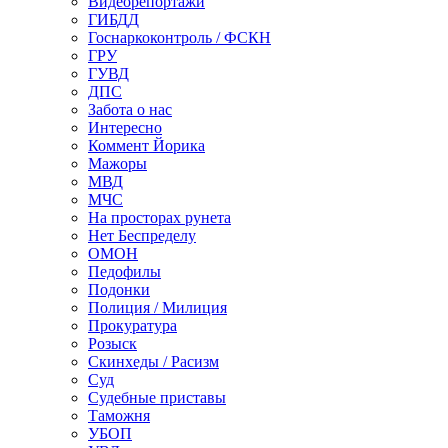
Видеорепортажи
ГИБДД
Госнаркоконтроль / ФСКН
ГРУ
ГУВД
ДПС
Забота о нас
Интересно
Коммент Йорика
Мажоры
МВД
МЧС
На просторах рунета
Нет Беспределу
ОМОН
Педофилы
Подонки
Полиция / Милиция
Прокуратура
Розыск
Скинхеды / Расизм
Суд
Судебные приставы
Таможня
УБОП