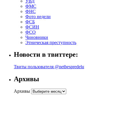
УВД
ФМС
ФНС
Фото недели
ФСБ
ФСИН
ФСО
Чиновники
Этническая преступность
Новости в твиттере:
Твиты пользователя @netbespredelu
Архивы
Архивы