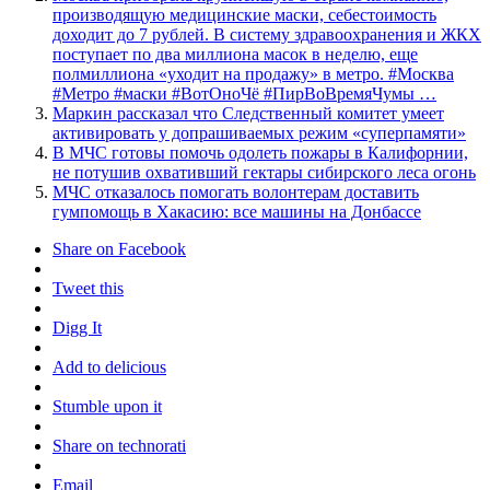
производящую медицинские маски, себестоимость
доходит до 7 рублей. В систему здравоохранения и ЖКХ
поступает по два миллиона масок в неделю, еще
полмиллиона «уходит на продажу» в метро. #Москва
#Метро #маски #ВотОноЧё #ПирВоВремяЧумы …
Маркин рассказал что Следственный комитет умеет
активировать у допрашиваемых режим «суперпамяти»
В МЧС готовы помочь одолеть пожары в Калифорнии,
не потушив охвативший гектары сибирского леса огонь
МЧС отказалось помогать волонтерам доставить
гумпомощь в Хакасию: все машины на Донбассе
Share on Facebook
Tweet this
Digg It
Add to delicious
Stumble upon it
Share on technorati
Email