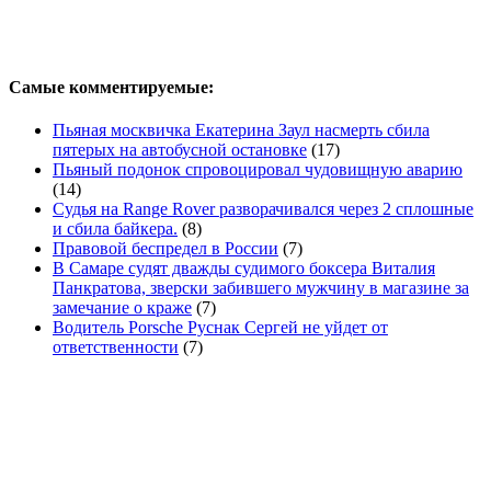
Самые комментируемые:
Пьяная москвичка Екатерина Заул насмерть сбила
пятерых на автобусной остановке
(17)
Пьяный подонок спровоцировал чудовищную аварию
(14)
Судья на Range Rover разворачивался через 2 сплошные
и сбила байкера.
(8)
Правовой беспредел в России
(7)
В Самаре судят дважды судимого боксера Виталия
Панкратова, зверски забившего мужчину в магазине за
замечание о краже
(7)
Водитель Porsche Руснак Сергей не уйдет от
ответственности
(7)