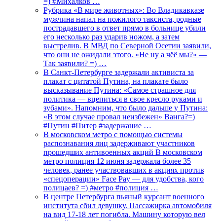
=) #Михалков …
Рубрика «В мире животных»: Во Владикавказе
мужчина напал на пожилого таксиста, родные
пострадавшего в ответ прямо в больнице убили
его несколько раз ударив ножом, а затем
выстрелив. В МВД по Северной Осетии заявили,
что они не ожидали этого. «Не ну а чёё мы?» —
Так заявили? =) …
В Санкт-Петербурге задержали активиста за
плакат с цитатой Путина, на плакате было
высказывание Путина: «Самое страшное для
политика — вцепиться в свое кресло руками и
зубами». Напомним, что было дальше у Путина:
«В этом случае провал неизбежен» Ванга?=)
#Путин #Питер #задержание …
В московском метро с помощью системы
распознавания лиц задерживают участников
прошедших антивоенных акций В московском
метро полиция 12 июня задержала более 35
человек, ранее участвовавших в акциях против
«спецоперации» Face Pay — для удобства, кого
полицаев? =) #метро #полиция …
В центре Петербурга пьяный курсант военного
института сбил девушку. Пассажирка автомобиля
на вид 17-18 лет погибла. Машину которую вел