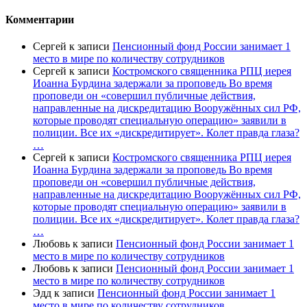
Комментарии
Сергей
к записи
Пенсионный фонд России занимает 1
место в мире по количеству сотрудников
Сергей
к записи
Костромского священника РПЦ иерея
Иоанна Бурдина задержали за проповедь Во время
проповеди он «совершил публичные действия,
направленные на дискредитацию Вооружённых сил РФ,
которые проводят специальную операцию» заявили в
полиции. Все их «дискредитирует». Колет правда глаза?
…
Сергей
к записи
Костромского священника РПЦ иерея
Иоанна Бурдина задержали за проповедь Во время
проповеди он «совершил публичные действия,
направленные на дискредитацию Вооружённых сил РФ,
которые проводят специальную операцию» заявили в
полиции. Все их «дискредитирует». Колет правда глаза?
…
Любовь
к записи
Пенсионный фонд России занимает 1
место в мире по количеству сотрудников
Любовь
к записи
Пенсионный фонд России занимает 1
место в мире по количеству сотрудников
Эдд
к записи
Пенсионный фонд России занимает 1
место в мире по количеству сотрудников