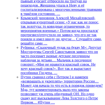
пьяный курсант отбросило на тротуар на
пешеходов. Женщина упала в Неву и её
госпитализирована с многочисленными травмами
в тяжёлом состоянии. …
Крымский чиновник Алексей Михайловский,
открывая курортный сезон: «У нас как не понос,
так золотуха: то ковидные ограничения, то
мероприятия военные.» Потом когда проспался/
протрезвел/отпустило он заявил, что его не так
поняли и имел ввиду он другое… Слушайте сами,
решайте сами …
Рубрика: «Сказочный чудак на букву М»: Депутат
Мосгордумы Сергей Савостьянов заявил что он
часто посещает разные детские песочницы
наблюдая за детьми… Мальчик в песочнице
говорит: «Мне не нравится красный совок. Не
хочу красный совок!». Вот так и вырастают
пособники Госдепа. …
Путин сравнил себя с Петром I и намерен
«возвращать и укреплять» территории России…
Может для начала то что есть в порядок приведем?
Мда, тут комментировать мало-что законы
позволяют уж очень обидчивый ОН. Но одно
скажу вот высказывание Лева Толстого о Петре
Первом… #Путин …