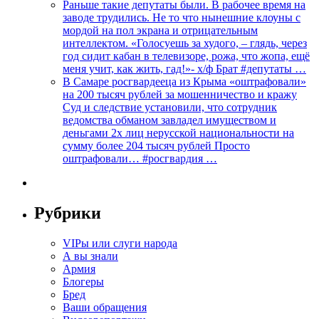
Раньше такие депутаты были. В рабочее время на
заводе трудились. Не то что нынешние клоуны с
мордой на пол экрана и отрицательным
интеллектом. «Голосуешь за худого, – глядь, через
год сидит кабан в телевизоре, рожа, что жопа, ещё
меня учит, как жить, гад!»- х/ф Брат #депутаты …
В Самаре росгвардееца из Крыма «оштрафовали»
на 200 тысяч рублей за мошенничество и кражу
Суд и следствие установили, что сотрудник
ведомства обманом завладел имуществом и
деньгами 2х лиц нерусской национальности на
сумму более 204 тысяч рублей Просто
оштрафовали… #росгвардия …
Рубрики
VIPы или слуги народа
А вы знали
Армия
Блогеры
Бред
Ваши обращения