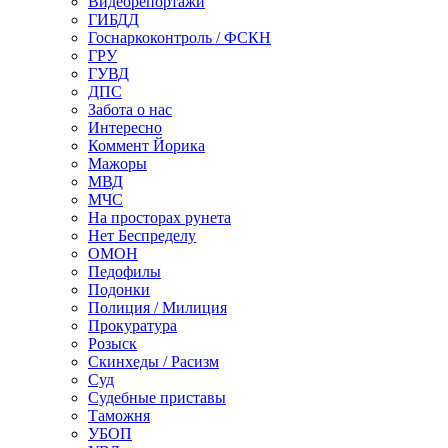
Видеорепортажи
ГИБДД
Госнаркоконтроль / ФСКН
ГРУ
ГУВД
ДПС
Забота о нас
Интересно
Коммент Йорика
Мажоры
МВД
МЧС
На просторах рунета
Нет Беспределу
ОМОН
Педофилы
Подонки
Полиция / Милиция
Прокуратура
Розыск
Скинхеды / Расизм
Суд
Судебные приставы
Таможня
УБОП