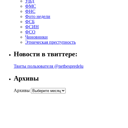
УВД
ФМС
ФНС
Фото недели
ФСБ
ФСИН
ФСО
Чиновники
Этническая преступность
Новости в твиттере:
Твиты пользователя @netbespredelu
Архивы
Архивы