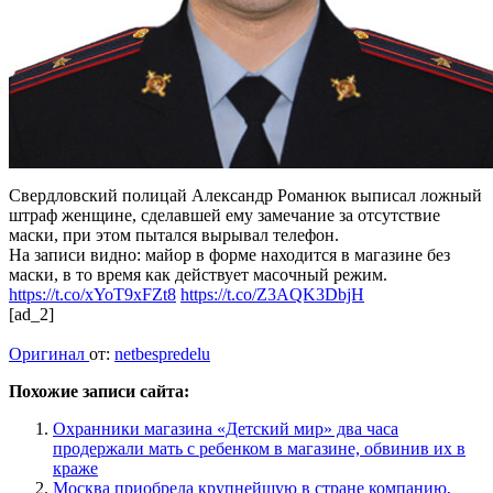
Свердловский полицай Александр Романюк выписал ложный
штраф женщине, сделавшей ему замечание за отсутствие
маски, при этом пытался вырывал телефон.
На записи видно: майор в форме находится в магазине без
маски, в то время как действует масочный режим.
https://t.co/xYoT9xFZt8
https://t.co/Z3AQK3DbjH
[ad_2]
Оригинал
от:
netbespredelu
Похожие записи сайта:
Охранники магазина «Детский мир» два часа
продержали мать с ребенком в магазине, обвинив их в
краже
Москва приобрела крупнейшую в стране компанию,