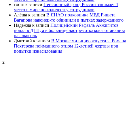
гость
к записи
Пенсионный фонд России занимает 1
место в мире по количеству сотрудников
Алёша
к записи
В ЯНАО полковника МВД Ришата
Вагапова наконец-то обвинили в пытках задержанного
Надежда
к записи
Полицейский Рафаэль Акжигитов
попал в ДТП, а в больнице наотрез отказался от анализа
на алкоголь
Дмитрий
к записи
В Москве милиция отпустила Романа
Пехтерева пойманного отцом 12-летней жертвы при
попытки изнасилования
2