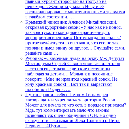
пьяный курсант отбросило на тротуар на
пешеходов. Женщина упала в Неву и её
госпитализирована с многочисленными травмами
в тяжёлом состоянии. …
Крымский чиновник Алексей Михайловский,
открывая курортный сезон: «У нас как не понос,
так золотуха: то ковидные ограничения, то
мероприятия военные.» Потом когда проспался/
протрезвел/отпустило он заявил, что его не так
поняли и имел ввиду он другое… Слушайте сами,
решайте сами …
Рубрика: «Сказочный чудак на букву М»: Депутат
Мосгордумы Сергей Савостьянов заявил что он
часто посещает разные детские песочницы
наблюдая за детьми… Мальчик в песочнице
говорит: «Мне не нравится красный совок. Не
хочу красный совок!». Вот так и вырастают
пособники Госдепа. …
Путин сравнил себя с Петром I и намерен
«возвращать и укреплять» территории России…
Может для начала то что есть в порядок приведем?
Мда, тут комментировать мало-что законы
позволяют уж очень обидчивый ОН. Но одно
скажу вот высказывание Лева Толстого о Петре
Первом… #Путин …