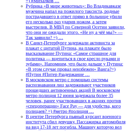
=) #Михалков …
Рубрика «В мире животных»: Во Владикавказе
мужчина напал на пожилого таксиста, родные
пострадавшего в ответ прямо в больнице убили
его несколько раз ударив ножом, а затем
выстрелив. В МВД по Северной Осетии заявили,
что они не ожидали этого. «Не ну а чёё мы?» —
Так заявили? =) …
В Санкт-Петербурге задержали активиста за
плакат с цитатой Путина, на плакате было
высказывание Путина: «Самое страшное для
политика — вцепиться в свое кресло руками и
зубами». Напомним, что было дальше у Путина:
«В этом случае провал неизбежен» Ванга?=)
#Путин #Питер #задержание …
В московском метро с помощью системы
распознавания лиц задерживают участников
прошедших антивоенных акций В московском
метро полиция 12 июня задержала более 35
человек, ранее участвовавших в акциях против
«спецоперации» Face Pay — для удобства, кого
полицаев? =) #метро #полиция …
В центре Петербурга пьяный курсант военного
института сбил девушку. Пассажирка автомобиля
на вид 17-18 лет погибла. Машину которую вел