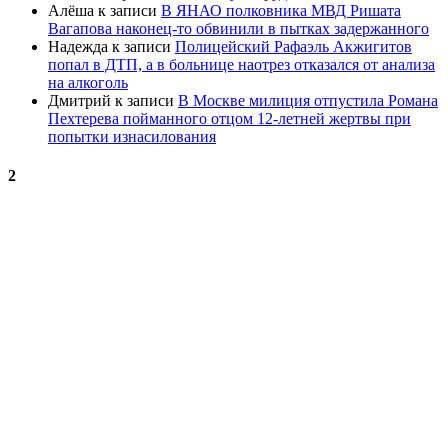
Алёша
к записи
В ЯНАО полковника МВД Ришата
Вагапова наконец-то обвинили в пытках задержанного
Надежда
к записи
Полицейский Рафаэль Акжигитов
попал в ДТП, а в больнице наотрез отказался от анализа
на алкоголь
Дмитрий
к записи
В Москве милиция отпустила Романа
Пехтерева пойманного отцом 12-летней жертвы при
попытки изнасилования
2