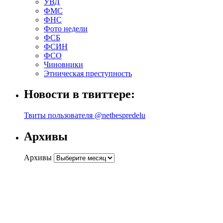
УВД
ФМС
ФНС
Фото недели
ФСБ
ФСИН
ФСО
Чиновники
Этническая преступность
Новости в твиттере:
Твиты пользователя @netbespredelu
Архивы
Архивы