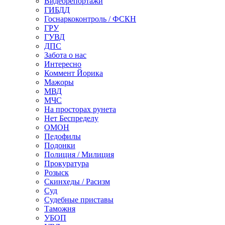
Видеорепортажи
ГИБДД
Госнаркоконтроль / ФСКН
ГРУ
ГУВД
ДПС
Забота о нас
Интересно
Коммент Йорика
Мажоры
МВД
МЧС
На просторах рунета
Нет Беспределу
ОМОН
Педофилы
Подонки
Полиция / Милиция
Прокуратура
Розыск
Скинхеды / Расизм
Суд
Судебные приставы
Таможня
УБОП