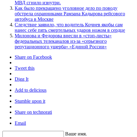
МВД сгнило изнутри.
Как было прекращено уголовное дело по поводу
обстрела охранниками Рамзана Кадырова рейсового
автобуса в Москве
Следствие заявило, что водитель Кочнев якобы сам
нанес себе пять смертельных ударов ножом в сердце
Милонова и Федорова внесли в «стоп-листы»
федеральных телеканалов из-за «серьезного
репутационного ущерба» «Единой России»
Share on Facebook
Tweet this
Digg It
Add to delicious
Stumble upon it
Share on technorati
Email
Ваше имя.