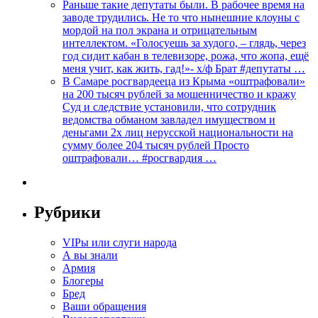
Раньше такие депутаты были. В рабочее время на
заводе трудились. Не то что нынешние клоуны с
мордой на пол экрана и отрицательным
интеллектом. «Голосуешь за худого, – глядь, через
год сидит кабан в телевизоре, рожа, что жопа, ещё
меня учит, как жить, гад!»- х/ф Брат #депутаты …
В Самаре росгвардееца из Крыма «оштрафовали»
на 200 тысяч рублей за мошенничество и кражу
Суд и следствие установили, что сотрудник
ведомства обманом завладел имуществом и
деньгами 2х лиц нерусской национальности на
сумму более 204 тысяч рублей Просто
оштрафовали… #росгвардия …
Рубрики
VIPы или слуги народа
А вы знали
Армия
Блогеры
Бред
Ваши обращения