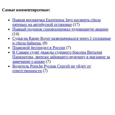
Самые комментируемые:
Пьяная москвичка Екатерина Заул насмерть сбила
пятерых на автобусной остановке
(17)
Пьяный подонок спровоцировал чудовищную аварию
(14)
Судья на Range Rover разворачивался через 2 сплошные
и сбила байкера.
(8)
Правовой беспредел в России
(7)
В Самаре судят дважды судимого боксера Виталия
Панкратова, зверски забившего мужчину в магазине за
замечание о краже
(7)
Водитель Porsche Руснак Сергей не уйдет от
ответственности
(7)