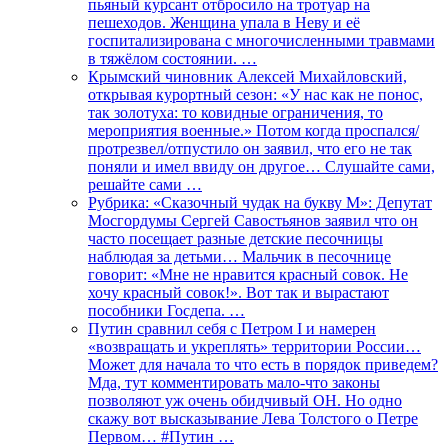
пьяный курсант отбросило на тротуар на
пешеходов. Женщина упала в Неву и её
госпитализирована с многочисленными травмами
в тяжёлом состоянии. …
Крымский чиновник Алексей Михайловский,
открывая курортный сезон: «У нас как не понос,
так золотуха: то ковидные ограничения, то
мероприятия военные.» Потом когда проспался/
протрезвел/отпустило он заявил, что его не так
поняли и имел ввиду он другое… Слушайте сами,
решайте сами …
Рубрика: «Сказочный чудак на букву М»: Депутат
Мосгордумы Сергей Савостьянов заявил что он
часто посещает разные детские песочницы
наблюдая за детьми… Мальчик в песочнице
говорит: «Мне не нравится красный совок. Не
хочу красный совок!». Вот так и вырастают
пособники Госдепа. …
Путин сравнил себя с Петром I и намерен
«возвращать и укреплять» территории России…
Может для начала то что есть в порядок приведем?
Мда, тут комментировать мало-что законы
позволяют уж очень обидчивый ОН. Но одно
скажу вот высказывание Лева Толстого о Петре
Первом… #Путин …