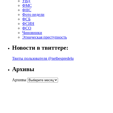
УВД
ФМС
ФНС
Фото недели
ФСБ
ФСИН
ФСО
Чиновники
Этническая преступность
Новости в твиттере:
Твиты пользователя @netbespredelu
Архивы
Архивы