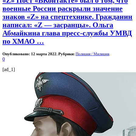
«Z» Пост «ВКонтакте» был о том, что
военные России раскрыли значение
знаков «Z» на спецтехнике. Гражданин
написал: «Z — засранцы». Ольга
Абмайкина глава пресс-службы УМВД
по ХМАО …
Опубликовано: 12 марта 2022. Рубрики:
Полиция / Милиция
.
0
[ad_1]