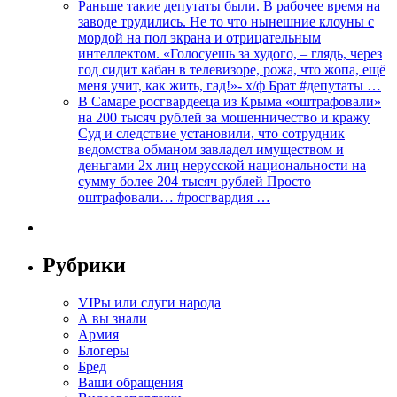
Раньше такие депутаты были. В рабочее время на
заводе трудились. Не то что нынешние клоуны с
мордой на пол экрана и отрицательным
интеллектом. «Голосуешь за худого, – глядь, через
год сидит кабан в телевизоре, рожа, что жопа, ещё
меня учит, как жить, гад!»- х/ф Брат #депутаты …
В Самаре росгвардееца из Крыма «оштрафовали»
на 200 тысяч рублей за мошенничество и кражу
Суд и следствие установили, что сотрудник
ведомства обманом завладел имуществом и
деньгами 2х лиц нерусской национальности на
сумму более 204 тысяч рублей Просто
оштрафовали… #росгвардия …
Рубрики
VIPы или слуги народа
А вы знали
Армия
Блогеры
Бред
Ваши обращения