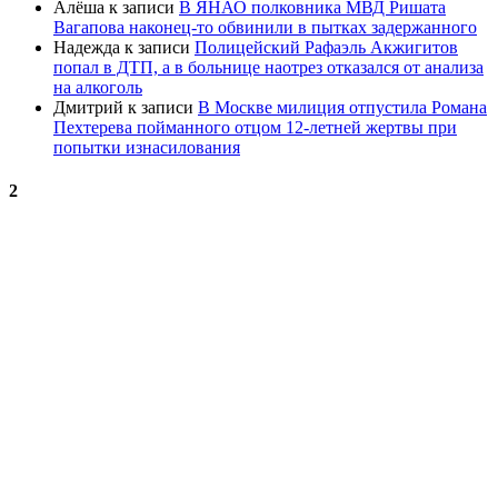
Алёша
к записи
В ЯНАО полковника МВД Ришата
Вагапова наконец-то обвинили в пытках задержанного
Надежда
к записи
Полицейский Рафаэль Акжигитов
попал в ДТП, а в больнице наотрез отказался от анализа
на алкоголь
Дмитрий
к записи
В Москве милиция отпустила Романа
Пехтерева пойманного отцом 12-летней жертвы при
попытки изнасилования
2