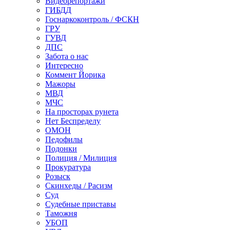
Видеорепортажи
ГИБДД
Госнаркоконтроль / ФСКН
ГРУ
ГУВД
ДПС
Забота о нас
Интересно
Коммент Йорика
Мажоры
МВД
МЧС
На просторах рунета
Нет Беспределу
ОМОН
Педофилы
Подонки
Полиция / Милиция
Прокуратура
Розыск
Скинхеды / Расизм
Суд
Судебные приставы
Таможня
УБОП