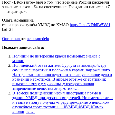
Пост «ВКонтакте» был о том, что военные России раскрыли
значение знаков «Z» на спецтехнике. Гражданин написал: «Z
— засранцы».
Ольга Абмайкина
глава пресс-службы УМВД по ХМАО
https://t.co/NFddBr5V81
[ad_2]
Оригинал
от:
netbespredelu
Похожие записи сайта:
Полиции не интересны кражи номерных знаков с
машин
Полицейский отвез жителя Сургута за закладкой, где
сам нашел наркотик и положил в карман задержанного
На задержанного впоследствии завели уголовное дело о
хранении наркотиков. В апреле этот же оперативник
вымогал взятку у мужчины, у которого нашли
запрещенные вещества #наркотики…
В Томске полицейский избил иностранца прямо в
здании УМВД при десятке свидетелей. Но вместо статьи
и этапа на зону получил «предупреждение о неполном
служебном соответствии»… #УМВД #МВД #Томск
#полиция …