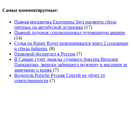
Самые комментируемые:
Пьяная москвичка Екатерина Заул насмерть сбила
пятерых на автобусной остановке
(17)
Пьяный подонок спровоцировал чудовищную аварию
(14)
Судья на Range Rover разворачивался через 2 сплошные
и сбила байкера.
(8)
Правовой беспредел в России
(7)
В Самаре судят дважды судимого боксера Виталия
Панкратова, зверски забившего мужчину в магазине за
замечание о краже
(7)
Водитель Porsche Руснак Сергей не уйдет от
ответственности
(7)