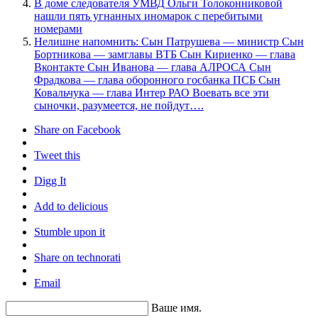
В доме следователя УМВД Ольги Толоконниковой
нашли пять угнанных иномарок с перебитыми
номерами
Нелишне напомнить: Сын Патрушева — министр Сын
Бортникова — замглавы ВТБ Сын Кириенко — глава
Вконтакте Сын Иванова — глава АЛРОСА Сын
Фрадкова — глава оборонного госбанка ПСБ Сын
Ковальчука — глава Интер РАО Воевать все эти
сыночки, разумеется, не пойдут….
Share on Facebook
Tweet this
Digg It
Add to delicious
Stumble upon it
Share on technorati
Email
Ваше имя.