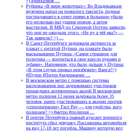
=) #Михалков …
Рубрика «В мире животных»: Во Владикавказе
мужчина напал на пожилого таксиста, родные
пострадавшего в ответ прямо в больнице убили
его несколько раз ударив ножом, а затем
выстрелив. В МВД по Северной Осетии заявили,
что они не ожидали этого. «Не ну а чёё мы?» —
Так заявили? =) …
В Санкт-Петербурге задержали активиста за
плакат с цитатой Путина, на плакате было
высказывание Путина: «Самое страшное для
политика — вцепиться в свое кресло руками и
зубами». Напомним, что было дальше у Путина:
«В этом случае провал неизбежен» Ванга?=)
#Путин #Питер #задержание …
В московском метро с помощью системы
распознавания лиц задерживают участников
прошедших антивоенных акций В московском
метро полиция 12 июня задержала более 35
человек, ранее участвовавших в акциях против
«спецоперации» Face Pay — для удобства, кого
полицаев? =) #метро #полиция …
В центре Петербурга пьяный курсант военного
института сбил девушку. Пассажирка автомобиля
на вид 17-18 лет погибла. Машину которую вел