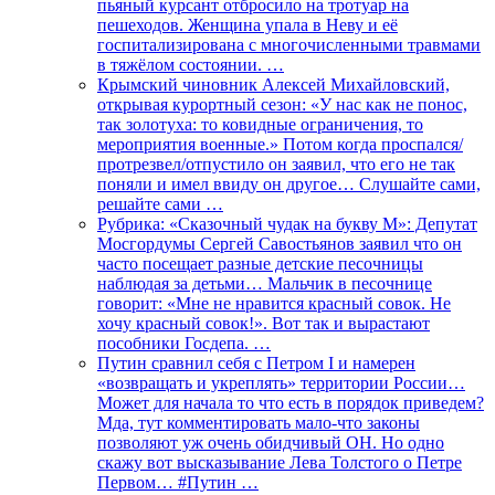
пьяный курсант отбросило на тротуар на
пешеходов. Женщина упала в Неву и её
госпитализирована с многочисленными травмами
в тяжёлом состоянии. …
Крымский чиновник Алексей Михайловский,
открывая курортный сезон: «У нас как не понос,
так золотуха: то ковидные ограничения, то
мероприятия военные.» Потом когда проспался/
протрезвел/отпустило он заявил, что его не так
поняли и имел ввиду он другое… Слушайте сами,
решайте сами …
Рубрика: «Сказочный чудак на букву М»: Депутат
Мосгордумы Сергей Савостьянов заявил что он
часто посещает разные детские песочницы
наблюдая за детьми… Мальчик в песочнице
говорит: «Мне не нравится красный совок. Не
хочу красный совок!». Вот так и вырастают
пособники Госдепа. …
Путин сравнил себя с Петром I и намерен
«возвращать и укреплять» территории России…
Может для начала то что есть в порядок приведем?
Мда, тут комментировать мало-что законы
позволяют уж очень обидчивый ОН. Но одно
скажу вот высказывание Лева Толстого о Петре
Первом… #Путин …