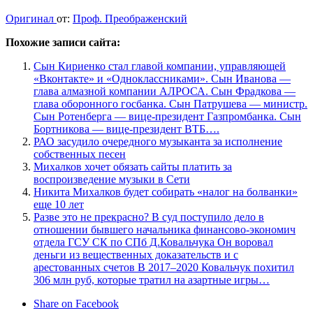
Оригинал
от:
Проф. Преображенский
Похожие записи сайта:
Сын Кириенко стал главой компании, управляющей
«Вконтакте» и «Одноклассниками». Сын Иванова —
глава алмазной компании АЛРОСА. Сын Фрадкова —
глава оборонного госбанка. Сын Патрушева — министр.
Сын Ротенберга — вице-президент Газпромбанка. Сын
Бортникова — вице-президент ВТБ….
РАО засудило очередного музыканта за исполнение
собственных песен
Михалков хочет обязать сайты платить за
воспроизведение музыки в Сети
Никита Михалков будет собирать «налог на болванки»
еще 10 лет
Разве это не прекрасно? В суд поступило дело в
отношении бывшего начальника финансово-экономич
отдела ГСУ СК по СПб Д.Ковальчука Он воровал
деньги из вещественных доказательств и с
арестованных счетов В 2017–2020 Ковальчук похитил
306 млн руб, которые тратил на азартные игры…
Share on Facebook