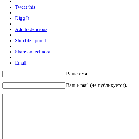
Tweet this
Digg It
Add to delicious
Stumble upon it
Share on technorati
Email
Ваше имя.
Ваш e-mail (не публикуется).