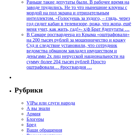
Раньше такие депутаты были. В рабочее время на
заводе трудились. Не то что нынешние клоуны с
мордой на пол экрана и отрицательным
интеллектом. «Голосуешь за худого, – глядь, через
год сидит кабан в телевизоре, рожа, что жопа, ещё
меня учит, как жить, гад!»- х/ф Брат #депутаты …
В Самаре росгвардееца из Крыма «оштрафовали»
на 200 тысяч рублей за мошенничество и кражу
Суд и следствие установили, что сотрудник
ведомства обманом завладел имуществом и
деньгами 2х лиц нерусской национальности на
сумму более 204 тысяч рублей Просто
оштрафовали… #росгвардия …
Рубрики
VIPы или слуги народа
А вы знали
Армия
Блогеры
Бред
Ваши обращения