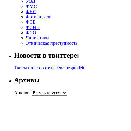
УВД
ФМС
ФНС
Фото недели
ФСБ
ФСИН
ФСО
Чиновники
Этническая преступность
Новости в твиттере:
Твиты пользователя @netbespredelu
Архивы
Архивы