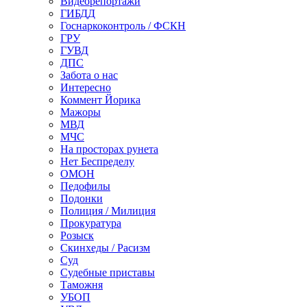
Видеорепортажи
ГИБДД
Госнаркоконтроль / ФСКН
ГРУ
ГУВД
ДПС
Забота о нас
Интересно
Коммент Йорика
Мажоры
МВД
МЧС
На просторах рунета
Нет Беспределу
ОМОН
Педофилы
Подонки
Полиция / Милиция
Прокуратура
Розыск
Скинхеды / Расизм
Суд
Судебные приставы
Таможня
УБОП