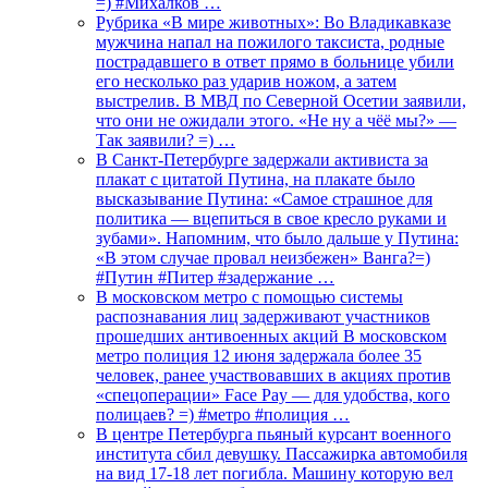
=) #Михалков …
Рубрика «В мире животных»: Во Владикавказе
мужчина напал на пожилого таксиста, родные
пострадавшего в ответ прямо в больнице убили
его несколько раз ударив ножом, а затем
выстрелив. В МВД по Северной Осетии заявили,
что они не ожидали этого. «Не ну а чёё мы?» —
Так заявили? =) …
В Санкт-Петербурге задержали активиста за
плакат с цитатой Путина, на плакате было
высказывание Путина: «Самое страшное для
политика — вцепиться в свое кресло руками и
зубами». Напомним, что было дальше у Путина:
«В этом случае провал неизбежен» Ванга?=)
#Путин #Питер #задержание …
В московском метро с помощью системы
распознавания лиц задерживают участников
прошедших антивоенных акций В московском
метро полиция 12 июня задержала более 35
человек, ранее участвовавших в акциях против
«спецоперации» Face Pay — для удобства, кого
полицаев? =) #метро #полиция …
В центре Петербурга пьяный курсант военного
института сбил девушку. Пассажирка автомобиля
на вид 17-18 лет погибла. Машину которую вел