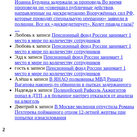
Иоанна Бурдина задержали за проповедь Во время
проповеди он «совершил публичные действия,
направленные на дискредитацию Вооружённых сил РФ,
которые проводят специальную операцию» заявили в
полиции. Все их «дискредитирует». Колет правда глаза?
…
Любовь
к записи
Пенсионный фонд России занимает 1
место в мире по количеству сотрудников
Любовь
к записи
Пенсионный фонд России занимает 1
место в мире по количеству сотрудников
Эдд
к записи
Пенсионный фонд России занимает 1
место в мире по количеству сотрудников
гость
к записи
Пенсионный фонд России занимает 1
место в мире по количеству сотрудников
Алёша
к записи
В ЯНАО полковника МВД Ришата
Вагапова наконец-то обвинили в пытках задержанного
Надежда
к записи
Полицейский Рафаэль Акжигитов
попал в ДТП, а в больнице наотрез отказался от анализа
на алкоголь
Дмитрий
к записи
В Москве милиция отпустила Романа
Пехтерева пойманного отцом 12-летней жертвы при
попытки изнасилования
2