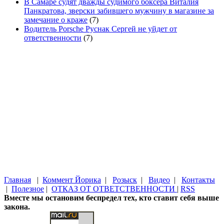
В Самаре судят дважды судимого боксера Виталия
Панкратова, зверски забившего мужчину в магазине за
замечание о краже
(7)
Водитель Porsche Руснак Сергей не уйдет от
ответственности
(7)
Главная
|
Коммент Йорика
|
Розыск
|
Видео
|
Контакты
|
Полезное
|
ОТКАЗ ОТ ОТВЕТСТВЕННОСТИ
|
RSS
Вместе мы остановим беспредел тех, кто ставит себя выше
закона.