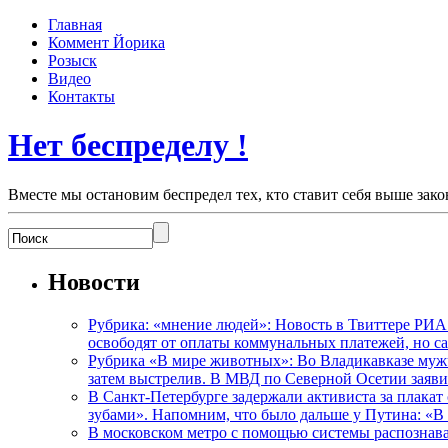
Главная
Коммент Йорика
Розыск
Видео
Контакты
Нет беспределу !
Вместе мы остановим беспредел тех, кто ставит себя выше зако
Новости
Рубрика: «мнение людей»: Новость в Твиттере РИА
освободят от оплаты коммунальных платежей, но с
Рубрика «В мире животных»: Во Владикавказе мужчи
затем выстрелив. В МВД по Северной Осетии заявил
В Санкт-Петербурге задержали активиста за плакат
зубами». Напомним, что было дальше у Путина: «В
В московском метро с помощью системы распознав