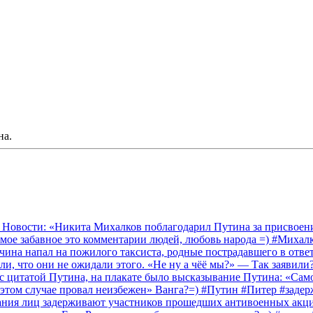
на.
 Новости: «Никита Михалков поблагодарил Путина за присвоение
амое забавное это комментарии людей, любовь народа =) #Миха
на напал на пожилого таксиста, родные пострадавшего в ответ 
и, что они не ожидали этого. «Не ну а чёё мы?» — Так заявили
 с цитатой Путина, на плакате было высказывание Путина: «Сам
 этом случае провал неизбежен» Ванга?=) #Путин #Питер #заде
ания лиц задерживают участников прошедших антивоенных акций