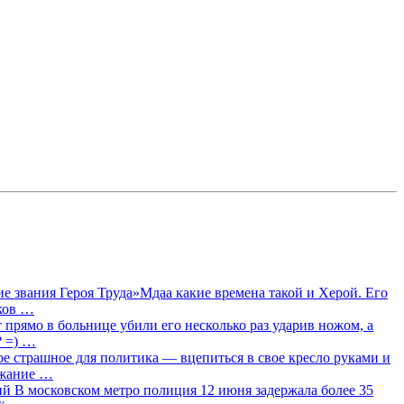
 звания Героя Труда»Мдаа какие времена такой и Херой. Его
лков …
прямо в больнице убили его несколько раз ударив ножом, а
? =) …
ое страшное для политика — вцепиться в свое кресло руками и
ржание …
 В московском метро полиция 12 июня задержала более 35