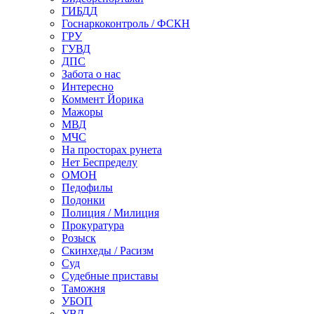
ГИБДД
Госнаркоконтроль / ФСКН
ГРУ
ГУВД
ДПС
Забота о нас
Интересно
Коммент Йорика
Мажоры
МВД
МЧС
На просторах рунета
Нет Беспределу
ОМОН
Педофилы
Подонки
Полиция / Милиция
Прокуратура
Розыск
Скинхеды / Расизм
Суд
Судебные приставы
Таможня
УБОП
УВД