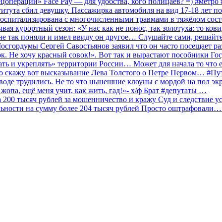
ецоперации» Face Pay — для удобства, кого полицаев? =) #метр
итута сбил девушку. Пассажирка автомобиля на вид 17-18 лет п
 госпитализирована с многочисленными травмами в тяжёлом сос
 курортный сезон: «У нас как не понос, так золотуха: то ков
о не так поняли и имел ввиду он другое… Слушайте сами, решайт
Мосгордумы Сергей Савостьянов заявил что он часто посещает р
к. Не хочу красный совок!». Вот так и вырастают пособники Го
ать и укреплять» территории России… Может для начала то что е
о скажу вот высказывание Лева Толстого о Петре Первом… #П
аводе трудились. Не то что нынешние клоуны с мордой на пол эк
о жопа, ещё меня учит, как жить, гад!»- х/ф Брат #депутаты …
200 тысяч рублей за мошенничество и кражу Суд и следствие ус
льности на сумму более 204 тысяч рублей Просто оштрафовали