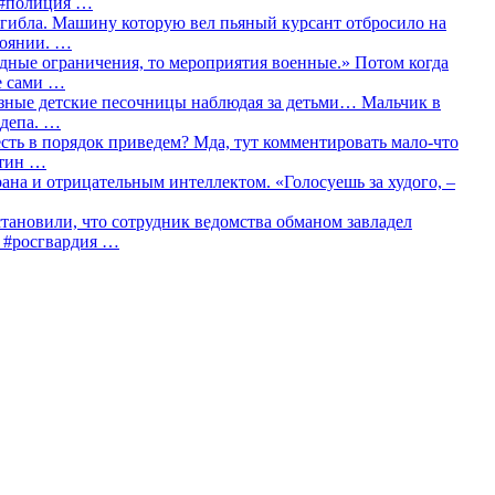
о #полиция …
огибла. Машину которую вел пьяный курсант отбросило на
тоянии. …
идные ограничения, то мероприятия военные.» Потом когда
е сами …
азные детские песочницы наблюдая за детьми… Мальчик в
сдепа. …
сть в порядок приведем? Мда, тут комментировать мало-что
утин …
рана и отрицательным интеллектом. «Голосуешь за худого, –
тановили, что сотрудник ведомства обманом завладел
… #росгвардия …