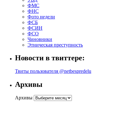
ФМС
ФНС
Фото недели
ФСБ
ФСИН
ФСО
Чиновники
Этническая преступность
Новости в твиттере:
Твиты пользователя @netbespredelu
Архивы
Архивы