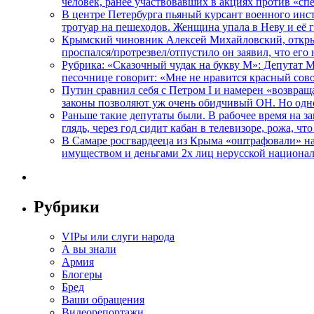
человек, ранее участвовавших в акциях против «сп
В центре Петербурга пьяный курсант военного инст
тротуар на пешеходов. Женщина упала в Неву и её
Крымский чиновник Алексей Михайловский, открывая
проспался/протрезвел/отпустило он заявил, что ег
Рубрика: «Сказочный чудак на букву М»: Депутат 
песочнице говорит: «Мне не нравится красный сово
Путин сравнил себя с Петром I и намерен «возвращ
законы позволяют уж очень обидчивый ОН. Но одн
Раньше такие депутаты были. В рабочее время на з
глядь, через год сидит кабан в телевизоре, рожа, чт
В Самаре росгвардееца из Крыма «оштрафовали» на 
имуществом и деньгами 2х лиц нерусской национа
Рубрики
VIPы или слуги народа
А вы знали
Армия
Блогеры
Бред
Ваши обращения
Видеорепортажи