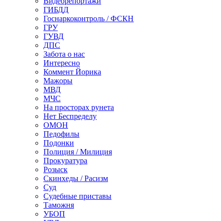
Видеорепортажи
ГИБДД
Госнаркоконтроль / ФСКН
ГРУ
ГУВД
ДПС
Забота о нас
Интересно
Коммент Йорика
Мажоры
МВД
МЧС
На просторах рунета
Нет Беспределу
ОМОН
Педофилы
Подонки
Полиция / Милиция
Прокуратура
Розыск
Скинхеды / Расизм
Суд
Судебные приставы
Таможня
УБОП