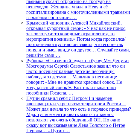
пьяный курсант отбросило на тротуар на
пешеходов. Женщина упала в Неву и её
госпитализирована с многочисленными травмами
в тяжёлом состоянии. …
Крымский чиновник Алексей Михайловский,
открывая курортный сезон: «У нас как не понос,
так золотуха: то ковидные ограничения, то
мероприятия военные.» Потом когда проспался/
протрезвел/отпустило он заявил, что его не так
поняли и имел ввиду он другое… Слушайте сами,
решайте сами …
Рубрика: «Сказочный чудак на букву М»: Депутат
Мосгордумы Сергей Савостьянов заявил что он
часто посещает разные детские песочницы
наблюдая за детьми… Мальчик в песочнице
говорит: «Мне не нравится красный совок. Не
хочу красный совок!». Вот так и вырастают
пособники Госдепа. …
Путин сравнил себя с Петром I и намерен
«возвращать и укреплять» территории России…
Может для начала то что есть в порядок приведем?
Мда, тут комментировать мало-что законы
позволяют уж очень обидчивый ОН. Но одно
скажу вот высказывание Лева Толстого о Петре
Первом… #Путин …