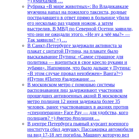
=) #Михалков …
Рубрика «В мире животных»: Во Владикавказе
мужчина напал на пожилого таксиста, родные
пострадавшего в ответ прямо в больнице убили
его несколько раз ударив ножом, а затем
выстрелив. В МВД по Северной Осетии заявили,
что они не ожидали этого. «Не ну а чёё мы?» —
Так заявили? =) …
В Санкт-Петербурге задержали активиста за
плакат с цитатой Путина, на плакате было
высказывание Путина: «Самое страшное для
политика — вцепиться в свое кресло руками и
зубами». Напомним, что было дальше у Путина:
«В этом случае провал неизбежен» Ванга?=)
#Путин #Питер #задержание …
В московском метро с помощью системы
распознавания лиц задерживают участников
прошедших антивоенных акций В московском
метро полиция 12 июня задержала более 35
человек, ранее участвовавших в акциях против
«спецоперации» Face Pay — для удобства, кого
полицаев? =) #метро #полиция …
В центре Петербурга пьяный курсант военного
института сбил девушку. Пассажирка автомобиля
на вид 17-18 лет погибла. Машину которую вел