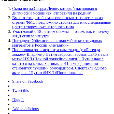
Сына посла Сьерра-Леоне, который насиловал в
дипмиссии москвичек, отправили на родину
Вместо того, чтобы массово высылать нелегалов из
страны ФМС предложило строить для них специальные
центры тюремно-санаторного типа
Участковый с 18-летним стажем — о том, как и почему
МВД сгнило изнутри.
Президент Узбекистана назвал узбекских трудовых
мигрантов в России «лентяями»
Постановка (они играют, а нам стыдно): «Легенда
хоккея» Владимир Путин забросил восемь шайб в гала-
матче НХЛ (Ночной хоккейной лиги ). Путин начал
кататься на коньках c зимы 2011 и «традиционно
становится лучшим» бомбардиром. Спектакль одного
актера… #Путин #НХЛ #Постановка …
Share on Facebook
Tweet this
Digg It
Add to delicious