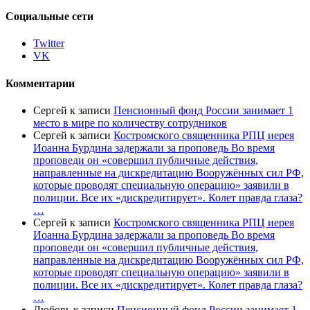
Социальные сети
Twitter
VK
Комментарии
Сергей
к записи
Пенсионный фонд России занимает 1
место в мире по количеству сотрудников
Сергей
к записи
Костромского священника РПЦ иерея
Иоанна Бурдина задержали за проповедь Во время
проповеди он «совершил публичные действия,
направленные на дискредитацию Вооружённых сил РФ,
которые проводят специальную операцию» заявили в
полиции. Все их «дискредитирует». Колет правда глаза?
…
Сергей
к записи
Костромского священника РПЦ иерея
Иоанна Бурдина задержали за проповедь Во время
проповеди он «совершил публичные действия,
направленные на дискредитацию Вооружённых сил РФ,
которые проводят специальную операцию» заявили в
полиции. Все их «дискредитирует». Колет правда глаза?
…
Любовь
к записи
Пенсионный фонд России занимает 1