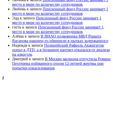
место в мире по количеству сотрудников
Любовь
к записи
Пенсионный фонд России занимает 1
место в мире по количеству сотрудников
Эдд
к записи
Пенсионный фонд России занимает 1
место в мире по количеству сотрудников
гость
к записи
Пенсионный фонд России занимает 1
место в мире по количеству сотрудников
Алёша
к записи
В ЯНАО полковника МВД Ришата
Вагапова наконец-то обвинили в пытках задержанного
Надежда
к записи
Полицейский Рафаэль Акжигитов
попал в ДТП, а в больнице наотрез отказался от анализа
на алкоголь
Дмитрий
к записи
В Москве милиция отпустила Романа
Пехтерева пойманного отцом 12-летней жертвы при
попытки изнасилования
2