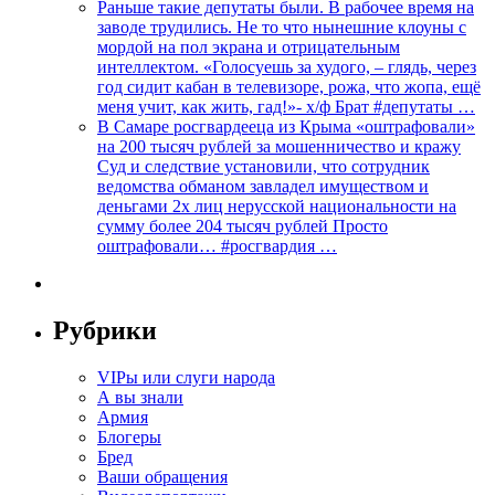
Раньше такие депутаты были. В рабочее время на
заводе трудились. Не то что нынешние клоуны с
мордой на пол экрана и отрицательным
интеллектом. «Голосуешь за худого, – глядь, через
год сидит кабан в телевизоре, рожа, что жопа, ещё
меня учит, как жить, гад!»- х/ф Брат #депутаты …
В Самаре росгвардееца из Крыма «оштрафовали»
на 200 тысяч рублей за мошенничество и кражу
Суд и следствие установили, что сотрудник
ведомства обманом завладел имуществом и
деньгами 2х лиц нерусской национальности на
сумму более 204 тысяч рублей Просто
оштрафовали… #росгвардия …
Рубрики
VIPы или слуги народа
А вы знали
Армия
Блогеры
Бред
Ваши обращения