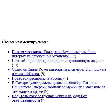
Самые комментируемые:
Пьяная москвичка Екатерина Заул насмерть сбила
пятерых на автобусной остановке
(17)
Пьяный подонок спровоцировал чудовищную аварию
(14)
Судья на Range Rover разворачивался через 2 сплошные
и сбила байкера.
(8)
Правовой беспредел в России
(7)
В Самаре судят дважды судимого боксера Виталия
Панкратова, зверски забившего мужчину в магазине за
замечание о краже
(7)
Водитель Porsche Руснак Сергей не уйдет от
ответственности
(7)