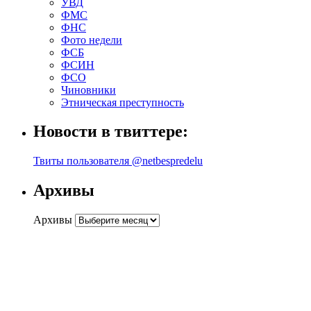
УВД
ФМС
ФНС
Фото недели
ФСБ
ФСИН
ФСО
Чиновники
Этническая преступность
Новости в твиттере:
Твиты пользователя @netbespredelu
Архивы
Архивы