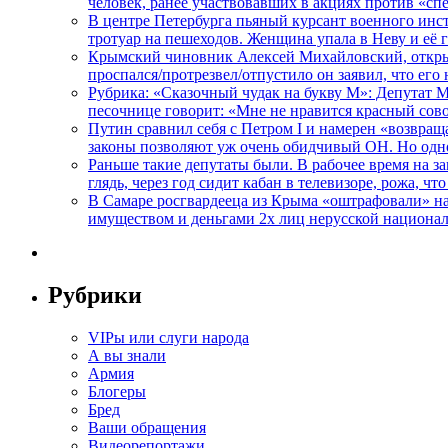
человек, ранее участвовавших в акциях против «сп
В центре Петербурга пьяный курсант военного инст
тротуар на пешеходов. Женщина упала в Неву и её
Крымский чиновник Алексей Михайловский, открывая
проспался/протрезвел/отпустило он заявил, что ег
Рубрика: «Сказочный чудак на букву М»: Депутат 
песочнице говорит: «Мне не нравится красный сово
Путин сравнил себя с Петром I и намерен «возвращ
законы позволяют уж очень обидчивый ОН. Но одн
Раньше такие депутаты были. В рабочее время на з
глядь, через год сидит кабан в телевизоре, рожа, чт
В Самаре росгвардееца из Крыма «оштрафовали» на 
имуществом и деньгами 2х лиц нерусской национа
Рубрики
VIPы или слуги народа
А вы знали
Армия
Блогеры
Бред
Ваши обращения
Видеорепортажи