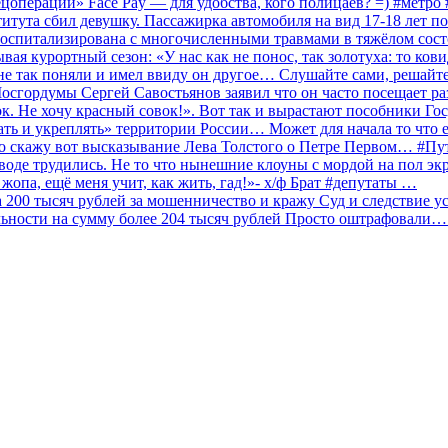
ецоперации» Face Pay — для удобства, кого полицаев? =) #метр
итута сбил девушку. Пассажирка автомобиля на вид 17-18 лет п
 госпитализирована с многочисленными травмами в тяжёлом сос
 курортный сезон: «У нас как не понос, так золотуха: то ков
о не так поняли и имел ввиду он другое… Слушайте сами, решайт
Мосгордумы Сергей Савостьянов заявил что он часто посещает р
к. Не хочу красный совок!». Вот так и вырастают пособники Го
ать и укреплять» территории России… Может для начала то что е
о скажу вот высказывание Лева Толстого о Петре Первом… #П
аводе трудились. Не то что нынешние клоуны с мордой на пол эк
о жопа, ещё меня учит, как жить, гад!»- х/ф Брат #депутаты …
200 тысяч рублей за мошенничество и кражу Суд и следствие ус
льности на сумму более 204 тысяч рублей Просто оштрафовали