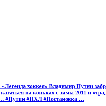
): «Легенда хоккея» Владимир Путин заб
 кататься на коньках c зимы 2011 и «т
ра… #Путин #НХЛ #Постановка …