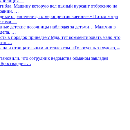
о #полиция …
огибла. Машину которую вел пьяный курсант отбросило на
тоянии. …
идные ограничения, то мероприятия военные.» Потом когда
е сами …
азные детские песочницы наблюдая за детьми… Мальчик в
сдепа. …
сть в порядок приведем? Мда, тут комментировать мало-что
утин …
рана и отрицательным интеллектом. «Голосуешь за худого, –
тановили, что сотрудник ведомства обманом завладел
… #росгвардия …