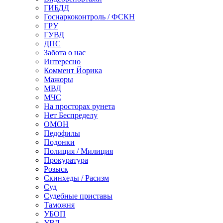
ГИБДД
Госнаркоконтроль / ФСКН
ГРУ
ГУВД
ДПС
Забота о нас
Интересно
Коммент Йорика
Мажоры
МВД
МЧС
На просторах рунета
Нет Беспределу
ОМОН
Педофилы
Подонки
Полиция / Милиция
Прокуратура
Розыск
Скинхеды / Расизм
Суд
Судебные приставы
Таможня
УБОП
УВД