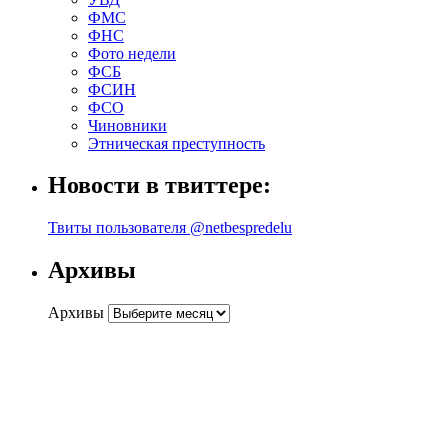
ФМС
ФНС
Фото недели
ФСБ
ФСИН
ФСО
Чиновники
Этническая преступность
Новости в твиттере:
Твиты пользователя @netbespredelu
Архивы
Архивы