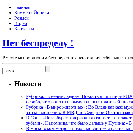
Главная
Коммент Йорика
Розыск
Видео
Контакты
Нет беспределу !
Вместе мы остановим беспредел тех, кто ставит себя выше зако
Новости
Рубрика: «мнение людей»: Новость в Твиттере РИА
освободят от оплаты коммунальных платежей, но с
Рубрика «В мире животных»: Во Владикавказе мужчи
затем выстрелив. В МВД по Северной Осетии заявил
В Санкт-Петербурге задержали активиста за плакат
зубами». Напомним, что было дальше у Путина: «В
В московском метро с помощью системы распознав