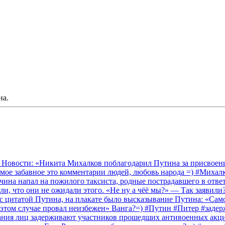
на.
 Новости: «Никита Михалков поблагодарил Путина за присвоение
амое забавное это комментарии людей, любовь народа =) #Миха
на напал на пожилого таксиста, родные пострадавшего в ответ 
и, что они не ожидали этого. «Не ну а чёё мы?» — Так заявили
 с цитатой Путина, на плакате было высказывание Путина: «Сам
 этом случае провал неизбежен» Ванга?=) #Путин #Питер #заде
ания лиц задерживают участников прошедших антивоенных акций