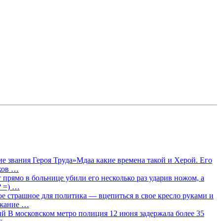
 звания Героя Труда»Мдаа какие времена такой и Херой. Его
лков …
прямо в больнице убили его несколько раз ударив ножом, а
? =) …
ое страшное для политика — вцепиться в свое кресло руками и
ржание …
 В московском метро полиция 12 июня задержала более 35