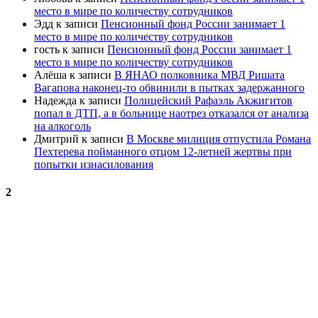
место в мире по количеству сотрудников
Эдд
к записи
Пенсионный фонд России занимает 1
место в мире по количеству сотрудников
гость
к записи
Пенсионный фонд России занимает 1
место в мире по количеству сотрудников
Алёша
к записи
В ЯНАО полковника МВД Ришата
Вагапова наконец-то обвинили в пытках задержанного
Надежда
к записи
Полицейский Рафаэль Акжигитов
попал в ДТП, а в больнице наотрез отказался от анализа
на алкоголь
Дмитрий
к записи
В Москве милиция отпустила Романа
Пехтерева пойманного отцом 12-летней жертвы при
попытки изнасилования
2