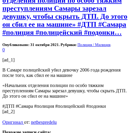
отделения полиции по особо тяжким
преступлениям Самары зарезал
девушку, чтобы скрыть ДТП. До этого
он сбил ее на машине» #ДТП #Самара
#полиция #полицейский #подонки…
Опубликовано: 31 октября 2021. Рубрики:
Полиция / Милиция
.
0
[ad_1]
В Самаре полицейский убил девочку 2006 года рождения
после того, как сбил ее на машине
«Начальник отделения полиции по особо тяжким
преступлениям Самары зарезал девушку, чтобы скрыть ДТП.
До этого он сбил ее на машине»
#ДТП #Самара #полиция #полицейский #подонки
[ad_2]
Оригинал
от:
netbespredelu
Похожие записи сайта: