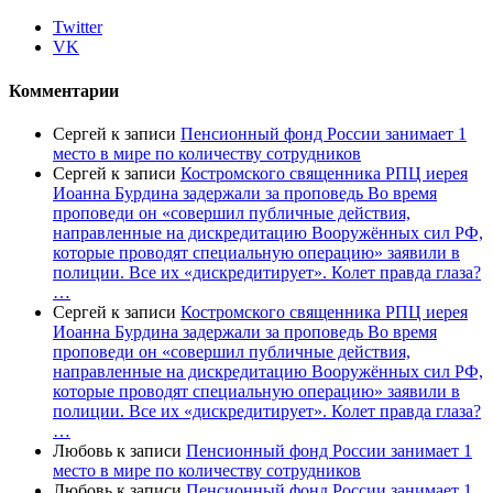
Twitter
VK
Комментарии
Сергей
к записи
Пенсионный фонд России занимает 1
место в мире по количеству сотрудников
Сергей
к записи
Костромского священника РПЦ иерея
Иоанна Бурдина задержали за проповедь Во время
проповеди он «совершил публичные действия,
направленные на дискредитацию Вооружённых сил РФ,
которые проводят специальную операцию» заявили в
полиции. Все их «дискредитирует». Колет правда глаза?
…
Сергей
к записи
Костромского священника РПЦ иерея
Иоанна Бурдина задержали за проповедь Во время
проповеди он «совершил публичные действия,
направленные на дискредитацию Вооружённых сил РФ,
которые проводят специальную операцию» заявили в
полиции. Все их «дискредитирует». Колет правда глаза?
…
Любовь
к записи
Пенсионный фонд России занимает 1
место в мире по количеству сотрудников
Любовь
к записи
Пенсионный фонд России занимает 1