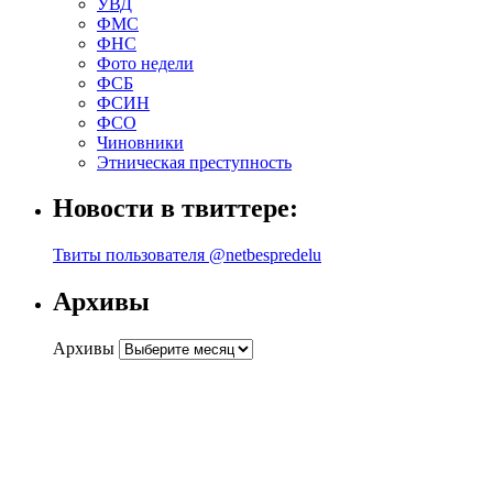
УВД
ФМС
ФНС
Фото недели
ФСБ
ФСИН
ФСО
Чиновники
Этническая преступность
Новости в твиттере:
Твиты пользователя @netbespredelu
Архивы
Архивы