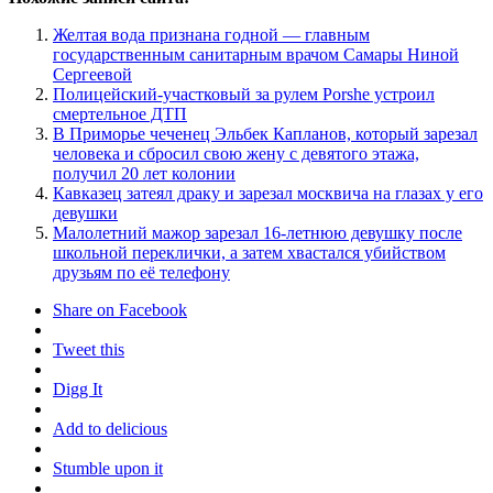
Желтая вода признана годной — главным
государственным санитарным врачом Самары Ниной
Сергеевой
Полицейский-участковый за рулем Porshe устроил
смертельное ДТП
В Приморье чеченец Эльбек Капланов, который зарезал
человека и сбросил свою жену с девятого этажа,
получил 20 лет колонии
Кавказец затеял драку и зарезал москвича на глазах у его
девушки
Малолетний мажор зарезал 16-летнюю девушку после
школьной переклички, а затем хвастался убийством
друзьям по её телефону
Share on Facebook
Tweet this
Digg It
Add to delicious
Stumble upon it