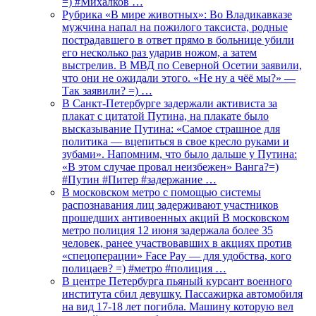
=) #Михалков …
Рубрика «В мире животных»: Во Владикавказе
мужчина напал на пожилого таксиста, родные
пострадавшего в ответ прямо в больнице убили
его несколько раз ударив ножом, а затем
выстрелив. В МВД по Северной Осетии заявили,
что они не ожидали этого. «Не ну а чёё мы?» —
Так заявили? =) …
В Санкт-Петербурге задержали активиста за
плакат с цитатой Путина, на плакате было
высказывание Путина: «Самое страшное для
политика — вцепиться в свое кресло руками и
зубами». Напомним, что было дальше у Путина:
«В этом случае провал неизбежен» Ванга?=)
#Путин #Питер #задержание …
В московском метро с помощью системы
распознавания лиц задерживают участников
прошедших антивоенных акций В московском
метро полиция 12 июня задержала более 35
человек, ранее участвовавших в акциях против
«спецоперации» Face Pay — для удобства, кого
полицаев? =) #метро #полиция …
В центре Петербурга пьяный курсант военного
института сбил девушку. Пассажирка автомобиля
на вид 17-18 лет погибла. Машину которую вел