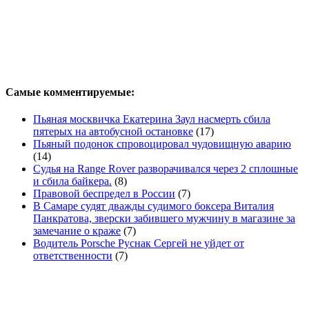
Самые комментируемые:
Пьяная москвичка Екатерина Заул насмерть сбила
пятерых на автобусной остановке
(17)
Пьяный подонок спровоцировал чудовищную аварию
(14)
Судья на Range Rover разворачивался через 2 сплошные
и сбила байкера.
(8)
Правовой беспредел в России
(7)
В Самаре судят дважды судимого боксера Виталия
Панкратова, зверски забившего мужчину в магазине за
замечание о краже
(7)
Водитель Porsche Руснак Сергей не уйдет от
ответственности
(7)