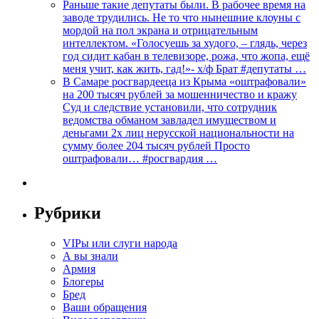
Раньше такие депутаты были. В рабочее время на
заводе трудились. Не то что нынешние клоуны с
мордой на пол экрана и отрицательным
интеллектом. «Голосуешь за худого, – глядь, через
год сидит кабан в телевизоре, рожа, что жопа, ещё
меня учит, как жить, гад!»- х/ф Брат #депутаты …
В Самаре росгвардееца из Крыма «оштрафовали»
на 200 тысяч рублей за мошенничество и кражу
Суд и следствие установили, что сотрудник
ведомства обманом завладел имуществом и
деньгами 2х лиц нерусской национальности на
сумму более 204 тысяч рублей Просто
оштрафовали… #росгвардия …
Рубрики
VIPы или слуги народа
А вы знали
Армия
Блогеры
Бред
Ваши обращения