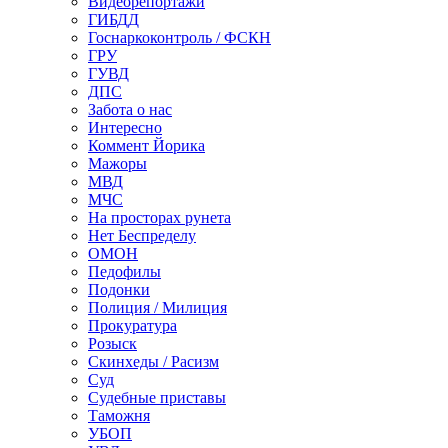
Видеорепортажи
ГИБДД
Госнаркоконтроль / ФСКН
ГРУ
ГУВД
ДПС
Забота о нас
Интересно
Коммент Йорика
Мажоры
МВД
МЧС
На просторах рунета
Нет Беспределу
ОМОН
Педофилы
Подонки
Полиция / Милиция
Прокуратура
Розыск
Скинхеды / Расизм
Суд
Судебные приставы
Таможня
УБОП