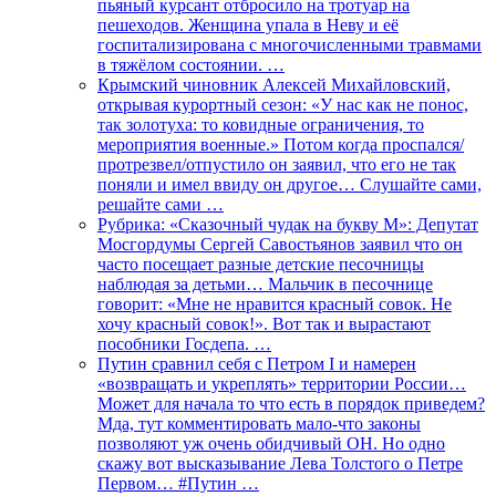
пьяный курсант отбросило на тротуар на
пешеходов. Женщина упала в Неву и её
госпитализирована с многочисленными травмами
в тяжёлом состоянии. …
Крымский чиновник Алексей Михайловский,
открывая курортный сезон: «У нас как не понос,
так золотуха: то ковидные ограничения, то
мероприятия военные.» Потом когда проспался/
протрезвел/отпустило он заявил, что его не так
поняли и имел ввиду он другое… Слушайте сами,
решайте сами …
Рубрика: «Сказочный чудак на букву М»: Депутат
Мосгордумы Сергей Савостьянов заявил что он
часто посещает разные детские песочницы
наблюдая за детьми… Мальчик в песочнице
говорит: «Мне не нравится красный совок. Не
хочу красный совок!». Вот так и вырастают
пособники Госдепа. …
Путин сравнил себя с Петром I и намерен
«возвращать и укреплять» территории России…
Может для начала то что есть в порядок приведем?
Мда, тут комментировать мало-что законы
позволяют уж очень обидчивый ОН. Но одно
скажу вот высказывание Лева Толстого о Петре
Первом… #Путин …