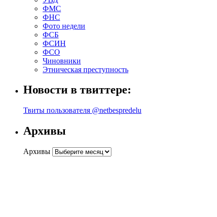
ФМС
ФНС
Фото недели
ФСБ
ФСИН
ФСО
Чиновники
Этническая преступность
Новости в твиттере:
Твиты пользователя @netbespredelu
Архивы
Архивы