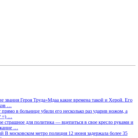
 звания Героя Труда»Мдаа какие времена такой и Херой. Его
лков …
прямо в больнице убили его несколько раз ударив ножом, а
? =) …
ое страшное для политика — вцепиться в свое кресло руками и
ржание …
 В московском метро полиция 12 июня задержала более 35