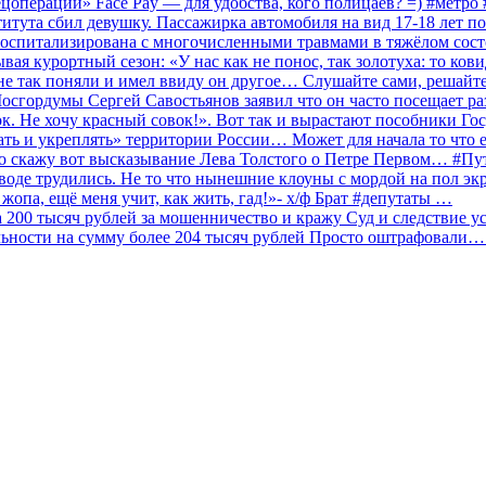
ецоперации» Face Pay — для удобства, кого полицаев? =) #метр
итута сбил девушку. Пассажирка автомобиля на вид 17-18 лет п
 госпитализирована с многочисленными травмами в тяжёлом сос
 курортный сезон: «У нас как не понос, так золотуха: то ков
о не так поняли и имел ввиду он другое… Слушайте сами, решайт
Мосгордумы Сергей Савостьянов заявил что он часто посещает р
к. Не хочу красный совок!». Вот так и вырастают пособники Го
ать и укреплять» территории России… Может для начала то что е
о скажу вот высказывание Лева Толстого о Петре Первом… #П
аводе трудились. Не то что нынешние клоуны с мордой на пол эк
о жопа, ещё меня учит, как жить, гад!»- х/ф Брат #депутаты …
200 тысяч рублей за мошенничество и кражу Суд и следствие ус
льности на сумму более 204 тысяч рублей Просто оштрафовали