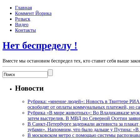
Главная
Коммент Йорика
Розыск
Видео
Контакты
Нет беспределу !
Вместе мы остановим беспредел тех, кто ставит себя выше зако
Новости
Рубрика: «мнение людей»: Новость в Твиттере РИА
освободят от оплаты коммунальных платежей, но с
Рубрика «В мире животных»: Во Владикавказе мужчи
затем выстрелив. В МВД по Северной Осетии заявил
В Санкт-Петербурге задержали активиста за плакат
зубами». Напомним, что было дальше у Путина: «В
В московском метро с помощью системы распознав