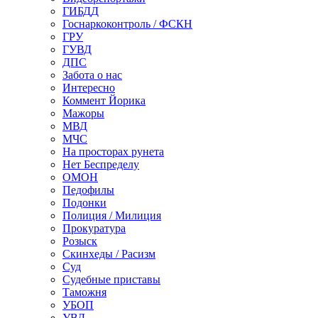
ГИБДД
Госнаркоконтроль / ФСКН
ГРУ
ГУВД
ДПС
Забота о нас
Интересно
Коммент Йорика
Мажоры
МВД
МЧС
На просторах рунета
Нет Беспределу
ОМОН
Педофилы
Подонки
Полиция / Милиция
Прокуратура
Розыск
Скинхеды / Расизм
Суд
Судебные приставы
Таможня
УБОП
УВД