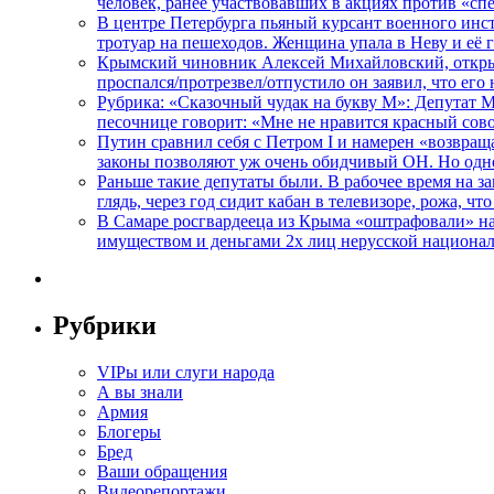
человек, ранее участвовавших в акциях против «сп
В центре Петербурга пьяный курсант военного инст
тротуар на пешеходов. Женщина упала в Неву и её
Крымский чиновник Алексей Михайловский, открывая
проспался/протрезвел/отпустило он заявил, что ег
Рубрика: «Сказочный чудак на букву М»: Депутат 
песочнице говорит: «Мне не нравится красный сово
Путин сравнил себя с Петром I и намерен «возвращ
законы позволяют уж очень обидчивый ОН. Но одн
Раньше такие депутаты были. В рабочее время на з
глядь, через год сидит кабан в телевизоре, рожа, чт
В Самаре росгвардееца из Крыма «оштрафовали» на 
имуществом и деньгами 2х лиц нерусской национа
Рубрики
VIPы или слуги народа
А вы знали
Армия
Блогеры
Бред
Ваши обращения
Видеорепортажи