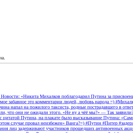
на.
 Новости: «Никита Михалков поблагодарил Путина за присвоение
амое забавное это комментарии людей, любовь народа =) #Миха
на напал на пожилого таксиста, родные пострадавшего в ответ 
и, что они не ожидали этого. «Не ну а чёё мы?» — Так заявили
 с цитатой Путина, на плакате было высказывание Путина: «Сам
 этом случае провал неизбежен» Ванга?=) #Путин #Питер #заде
ания лиц задерживают участников прошедших антивоенных акций