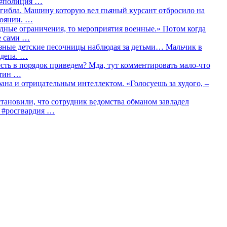
о #полиция …
огибла. Машину которую вел пьяный курсант отбросило на
тоянии. …
идные ограничения, то мероприятия военные.» Потом когда
е сами …
азные детские песочницы наблюдая за детьми… Мальчик в
сдепа. …
сть в порядок приведем? Мда, тут комментировать мало-что
утин …
рана и отрицательным интеллектом. «Голосуешь за худого, –
тановили, что сотрудник ведомства обманом завладел
… #росгвардия …