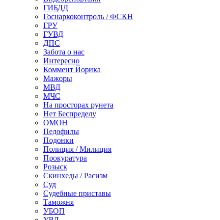
ГИБДД
Госнаркоконтроль / ФСКН
ГРУ
ГУВД
ДПС
Забота о нас
Интересно
Коммент Йорика
Мажоры
МВД
МЧС
На просторах рунета
Нет Беспределу
ОМОН
Педофилы
Подонки
Полиция / Милиция
Прокуратура
Розыск
Скинхеды / Расизм
Суд
Судебные приставы
Таможня
УБОП
УВД