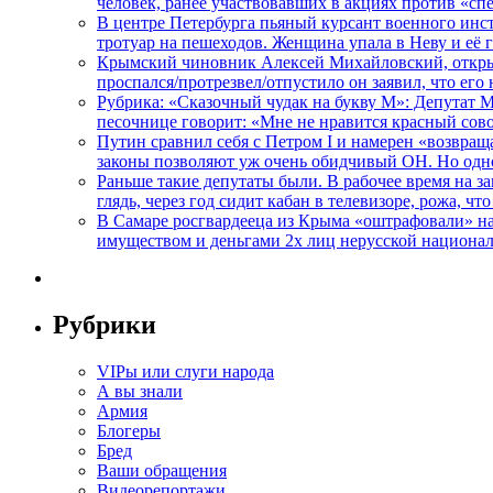
человек, ранее участвовавших в акциях против «сп
В центре Петербурга пьяный курсант военного инст
тротуар на пешеходов. Женщина упала в Неву и её
Крымский чиновник Алексей Михайловский, открывая
проспался/протрезвел/отпустило он заявил, что ег
Рубрика: «Сказочный чудак на букву М»: Депутат 
песочнице говорит: «Мне не нравится красный сово
Путин сравнил себя с Петром I и намерен «возвращ
законы позволяют уж очень обидчивый ОН. Но одн
Раньше такие депутаты были. В рабочее время на з
глядь, через год сидит кабан в телевизоре, рожа, чт
В Самаре росгвардееца из Крыма «оштрафовали» на 
имуществом и деньгами 2х лиц нерусской национа
Рубрики
VIPы или слуги народа
А вы знали
Армия
Блогеры
Бред
Ваши обращения
Видеорепортажи