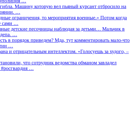
о #полиция …
огибла. Машину которую вел пьяный курсант отбросило на
тоянии. …
идные ограничения, то мероприятия военные.» Потом когда
е сами …
азные детские песочницы наблюдая за детьми… Мальчик в
сдепа. …
сть в порядок приведем? Мда, тут комментировать мало-что
утин …
рана и отрицательным интеллектом. «Голосуешь за худого, –
тановили, что сотрудник ведомства обманом завладел
… #росгвардия …