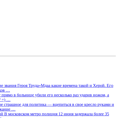
 звания Героя Труда»Мдаа какие времена такой и Херой. Его
лков …
прямо в больнице убили его несколько раз ударив ножом, а
? =) …
ое страшное для политика — вцепиться в свое кресло руками и
ржание …
 В московском метро полиция 12 июня задержала более 35