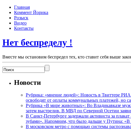
Главная
Коммент Йорика
Розыск
Видео
Контакты
Нет беспределу !
Вместе мы остановим беспредел тех, кто ставит себя выше зако
Новости
Рубрика: «мнение людей»: Новость в Твиттере РИА
освободят от оплаты коммунальных платежей, но с
Рубрика «В мире животных»: Во Владикавказе мужчи
затем выстрелив. В МВД по Северной Осетии заявил
В Санкт-Петербурге задержали активиста за плакат
зубами». Напомним, что было дальше у Путина: «В
В московском метро с помощью системы распознав