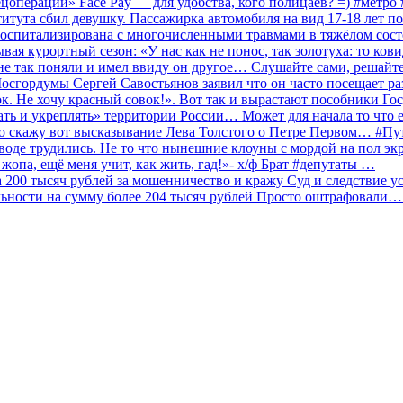
ецоперации» Face Pay — для удобства, кого полицаев? =) #метр
итута сбил девушку. Пассажирка автомобиля на вид 17-18 лет п
 госпитализирована с многочисленными травмами в тяжёлом сос
 курортный сезон: «У нас как не понос, так золотуха: то ков
о не так поняли и имел ввиду он другое… Слушайте сами, решайт
Мосгордумы Сергей Савостьянов заявил что он часто посещает р
к. Не хочу красный совок!». Вот так и вырастают пособники Го
ать и укреплять» территории России… Может для начала то что е
о скажу вот высказывание Лева Толстого о Петре Первом… #П
аводе трудились. Не то что нынешние клоуны с мордой на пол эк
о жопа, ещё меня учит, как жить, гад!»- х/ф Брат #депутаты …
200 тысяч рублей за мошенничество и кражу Суд и следствие ус
льности на сумму более 204 тысяч рублей Просто оштрафовали