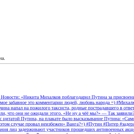
на.
 Новости: «Никита Михалков поблагодарил Путина за присвоение
амое забавное это комментарии людей, любовь народа =) #Миха
на напал на пожилого таксиста, родные пострадавшего в ответ 
и, что они не ожидали этого. «Не ну а чёё мы?» — Так заявили
 с цитатой Путина, на плакате было высказывание Путина: «Сам
 этом случае провал неизбежен» Ванга?=) #Путин #Питер #заде
ания лиц задерживают участников прошедших антивоенных акций