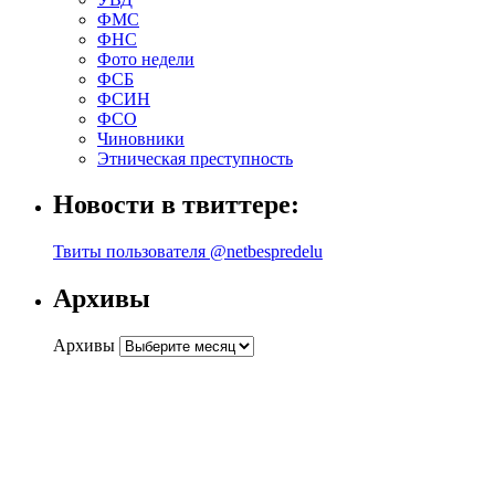
ФМС
ФНС
Фото недели
ФСБ
ФСИН
ФСО
Чиновники
Этническая преступность
Новости в твиттере:
Твиты пользователя @netbespredelu
Архивы
Архивы