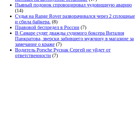
Пьяный подонок спровоцировал чудовищную аварию
(14)
Судья на Range Rover разворачивался через 2 сплошные
и сбила байкера.
(8)
Правовой беспредел в России
(7)
В Самаре судят дважды судимого боксера Виталия
Панкратова, зверски забившего мужчину в магазине за
замечание о краже
(7)
Водитель Porsche Руснак Сергей не уйдет от
ответственности
(7)