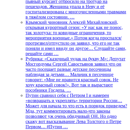
пьяный курсант отбросило на тротуар на
пешеходов. Женщина упала в Неву и её
госпитализирована с многочисленными травмами
в тяжёлом состоянии. …
Крымский чиновник Алексей Михайловский,
открывая курортный сезон: «У нас как не понос,
так золотуха: то ковидные ограничения, то
мероприятия военные.» Потом когда проспался/
протрезвел/отпустило он заявил, что его не так
поняли и имел ввиду он другое… Слушайте сами,
решайте сами …
Рубрика: «Сказочный чудак на букву М»: Депутат
Мосгордумы Сергей Савостьянов заявил что он
часто посещает разные детские песочницы
наблюдая за детьми… Мальчик в песочнице
говорит: «Мне не нравится красный совок. Не
хочу красный совок!». Вот так и вырастают
пособники Госдепа. …
Путин сравнил себя с Петром I и намерен
«возвращать и укреплять» территории России…
Может для начала то что есть в порядок приведем?
Мда, тут комментировать мало-что законы
позволяют уж очень обидчивый ОН. Но одно
скажу вот высказывание Лева Толстого о Петре
Первом… #Путин …