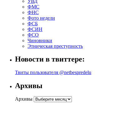
УВД
ФМС
ФНС
Фото недели
ФСБ
ФСИН
ФСО
Чиновники
Этническая преступность
Новости в твиттере:
Твиты пользователя @netbespredelu
Архивы
Архивы