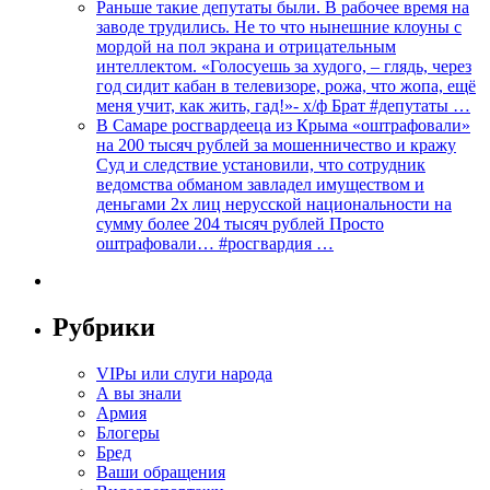
Раньше такие депутаты были. В рабочее время на
заводе трудились. Не то что нынешние клоуны с
мордой на пол экрана и отрицательным
интеллектом. «Голосуешь за худого, – глядь, через
год сидит кабан в телевизоре, рожа, что жопа, ещё
меня учит, как жить, гад!»- х/ф Брат #депутаты …
В Самаре росгвардееца из Крыма «оштрафовали»
на 200 тысяч рублей за мошенничество и кражу
Суд и следствие установили, что сотрудник
ведомства обманом завладел имуществом и
деньгами 2х лиц нерусской национальности на
сумму более 204 тысяч рублей Просто
оштрафовали… #росгвардия …
Рубрики
VIPы или слуги народа
А вы знали
Армия
Блогеры
Бред
Ваши обращения