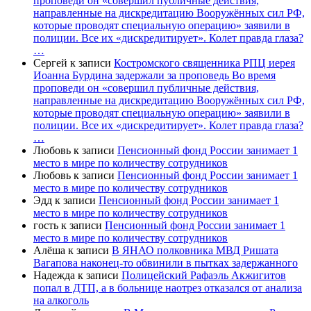
проповеди он «совершил публичные действия,
направленные на дискредитацию Вооружённых сил РФ,
которые проводят специальную операцию» заявили в
полиции. Все их «дискредитирует». Колет правда глаза?
…
Сергей
к записи
Костромского священника РПЦ иерея
Иоанна Бурдина задержали за проповедь Во время
проповеди он «совершил публичные действия,
направленные на дискредитацию Вооружённых сил РФ,
которые проводят специальную операцию» заявили в
полиции. Все их «дискредитирует». Колет правда глаза?
…
Любовь
к записи
Пенсионный фонд России занимает 1
место в мире по количеству сотрудников
Любовь
к записи
Пенсионный фонд России занимает 1
место в мире по количеству сотрудников
Эдд
к записи
Пенсионный фонд России занимает 1
место в мире по количеству сотрудников
гость
к записи
Пенсионный фонд России занимает 1
место в мире по количеству сотрудников
Алёша
к записи
В ЯНАО полковника МВД Ришата
Вагапова наконец-то обвинили в пытках задержанного
Надежда
к записи
Полицейский Рафаэль Акжигитов
попал в ДТП, а в больнице наотрез отказался от анализа
на алкоголь