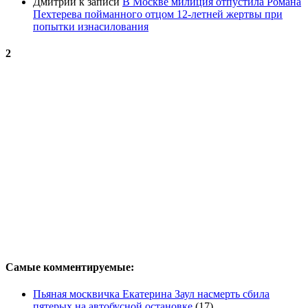
Дмитрий
к записи
В Москве милиция отпустила Романа
Пехтерева пойманного отцом 12-летней жертвы при
попытки изнасилования
2
Самые комментируемые:
Пьяная москвичка Екатерина Заул насмерть сбила
пятерых на автобусной остановке
(17)