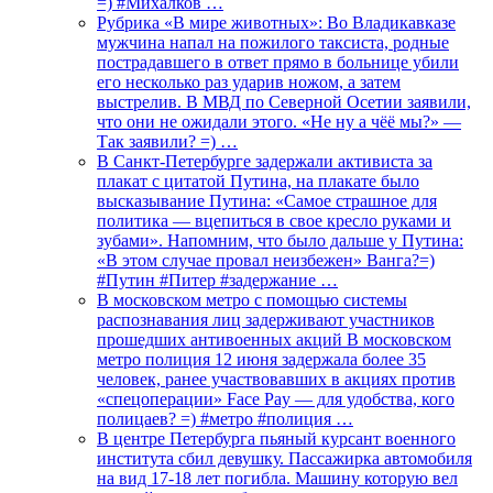
=) #Михалков …
Рубрика «В мире животных»: Во Владикавказе
мужчина напал на пожилого таксиста, родные
пострадавшего в ответ прямо в больнице убили
его несколько раз ударив ножом, а затем
выстрелив. В МВД по Северной Осетии заявили,
что они не ожидали этого. «Не ну а чёё мы?» —
Так заявили? =) …
В Санкт-Петербурге задержали активиста за
плакат с цитатой Путина, на плакате было
высказывание Путина: «Самое страшное для
политика — вцепиться в свое кресло руками и
зубами». Напомним, что было дальше у Путина:
«В этом случае провал неизбежен» Ванга?=)
#Путин #Питер #задержание …
В московском метро с помощью системы
распознавания лиц задерживают участников
прошедших антивоенных акций В московском
метро полиция 12 июня задержала более 35
человек, ранее участвовавших в акциях против
«спецоперации» Face Pay — для удобства, кого
полицаев? =) #метро #полиция …
В центре Петербурга пьяный курсант военного
института сбил девушку. Пассажирка автомобиля
на вид 17-18 лет погибла. Машину которую вел