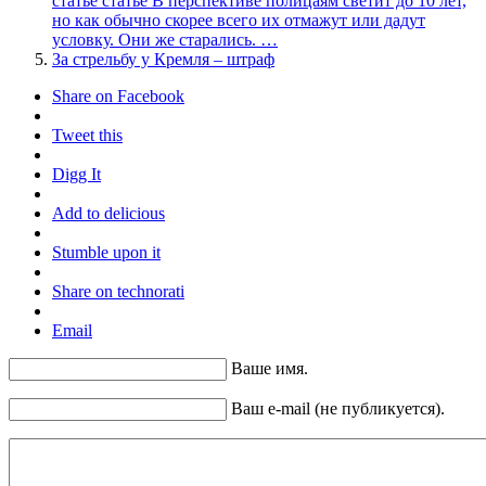
статье статье В перспективе полицаям светит до 10 лет,
но как обычно скорее всего их отмажут или дадут
условку. Они же старались. …
За стрельбу у Кремля – штраф
Share on Facebook
Tweet this
Digg It
Add to delicious
Stumble upon it
Share on technorati
Email
Ваше имя.
Ваш e-mail (не публикуется).