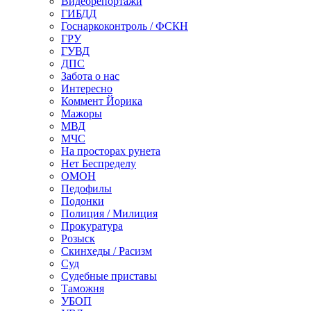
Видеорепортажи
ГИБДД
Госнаркоконтроль / ФСКН
ГРУ
ГУВД
ДПС
Забота о нас
Интересно
Коммент Йорика
Мажоры
МВД
МЧС
На просторах рунета
Нет Беспределу
ОМОН
Педофилы
Подонки
Полиция / Милиция
Прокуратура
Розыск
Скинхеды / Расизм
Суд
Судебные приставы
Таможня
УБОП