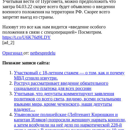
Учитывая вести от Пургомета, можно предположить что
завтра 04.03.22 скорее всего будет объявлено о введении
военного положения на территории РФ. Скорее всего
запретят выезд из страны.
Назовут это все как нам видится «введение особого
положения в связи с спецоперацией» Посмотрим.
https://t.co/U6K76d9LDY
[ad_2]
Оригинал
от:
netbespredelu
Похожие записи сайта:
Участковый с 18-летним стажем — о том, как и почему
МВД сгнило изнутри.
Роструд рассматривает введение обязательного
социального платежа для всех россиян
Учитывая, что депутаты комментируют заявления
политиков со всего света, видимо, всеми остальными
языками мира, кроме чеченского, наши депутаты
владеют…
Ульяновские полицейские (Лейтенант Кирюшкин и
капитан Иляков) попросили женщину нарвать конопли,
а затем возбудили на неё дело по наркотической 228-й