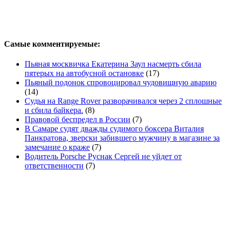
Самые комментируемые:
Пьяная москвичка Екатерина Заул насмерть сбила
пятерых на автобусной остановке
(17)
Пьяный подонок спровоцировал чудовищную аварию
(14)
Судья на Range Rover разворачивался через 2 сплошные
и сбила байкера.
(8)
Правовой беспредел в России
(7)
В Самаре судят дважды судимого боксера Виталия
Панкратова, зверски забившего мужчину в магазине за
замечание о краже
(7)
Водитель Porsche Руснак Сергей не уйдет от
ответственности
(7)