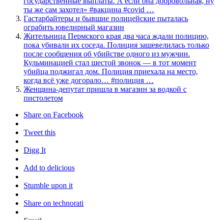
государственные выплаты. А если она добровольная, ну
ты же сам захотел» #вакцина #covid …
Гастарбайтеры и бывшие полицейские пыталась
ограбить ювелирный магазин
Жительница Пермского края два часа ждали полицию,
пока убивали их соседа. Полиция зашевелилась только
после сообщения об убийстве одного из мужчин.
Кульминацией стал шестой звонок — в тот момент
убийца поджигал дом. Полиция приехала на место,
когда всё уже догорало… #полиция …
Женщина-депутат пришла в магазин за водкой с
пистолетом
Share on Facebook
Tweet this
Digg It
Add to delicious
Stumble upon it
Share on technorati