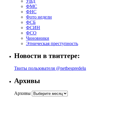
УВД
ФМС
ФНС
Фото недели
ФСБ
ФСИН
ФСО
Чиновники
Этническая преступность
Новости в твиттере:
Твиты пользователя @netbespredelu
Архивы
Архивы