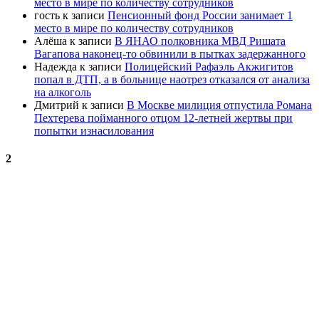
место в мире по количеству сотрудников
гость
к записи
Пенсионный фонд России занимает 1
место в мире по количеству сотрудников
Алёша
к записи
В ЯНАО полковника МВД Ришата
Вагапова наконец-то обвинили в пытках задержанного
Надежда
к записи
Полицейский Рафаэль Акжигитов
попал в ДТП, а в больнице наотрез отказался от анализа
на алкоголь
Дмитрий
к записи
В Москве милиция отпустила Романа
Пехтерева пойманного отцом 12-летней жертвы при
попытки изнасилования
2