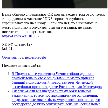
Везде обычно спрашивают QR-код на входе в торговую точку,
то продавцы в магазине #DNS города Ахтубинска
спрашивают его на выходе. Если его нет, то вызывают на
место полицию и опускают ставни магазина, не давая
посетителю покинуть магазин.
https://t.co/AWsFJfLLJ7
УК РФ Статья 127
[ad_2]
Оригинал
от:
netbespredelu
Похожие записи сайта:
В Подмосковье уроженцы Чечни избили адвоката,
примечательно что с бандитами на место приехал
бывший полномочный представитель Чеченской
республики при президенте России Адлан Магомадов
Елелев: «Если мы введём систему обязательной
вакцинации, то все поствакцинальные осложнения,
люди, которые может быть умрут после прививки, то
государство должно оплачивать лечение, социальные