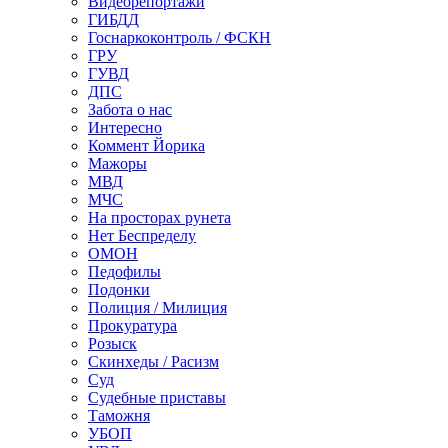
Видеорепортажи
ГИБДД
Госнаркоконтроль / ФСКН
ГРУ
ГУВД
ДПС
Забота о нас
Интересно
Коммент Йорика
Мажоры
МВД
МЧС
На просторах рунета
Нет Беспределу
ОМОН
Педофилы
Подонки
Полиция / Милиция
Прокуратура
Розыск
Скинхеды / Расизм
Суд
Судебные приставы
Таможня
УБОП