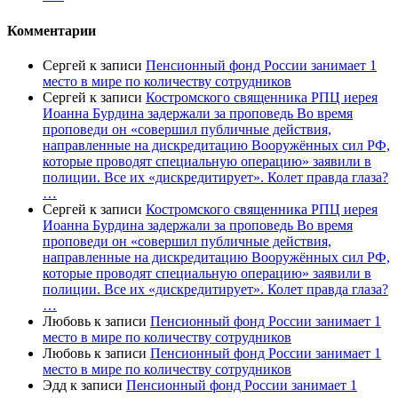
Комментарии
Сергей
к записи
Пенсионный фонд России занимает 1
место в мире по количеству сотрудников
Сергей
к записи
Костромского священника РПЦ иерея
Иоанна Бурдина задержали за проповедь Во время
проповеди он «совершил публичные действия,
направленные на дискредитацию Вооружённых сил РФ,
которые проводят специальную операцию» заявили в
полиции. Все их «дискредитирует». Колет правда глаза?
…
Сергей
к записи
Костромского священника РПЦ иерея
Иоанна Бурдина задержали за проповедь Во время
проповеди он «совершил публичные действия,
направленные на дискредитацию Вооружённых сил РФ,
которые проводят специальную операцию» заявили в
полиции. Все их «дискредитирует». Колет правда глаза?
…
Любовь
к записи
Пенсионный фонд России занимает 1
место в мире по количеству сотрудников
Любовь
к записи
Пенсионный фонд России занимает 1
место в мире по количеству сотрудников
Эдд
к записи
Пенсионный фонд России занимает 1