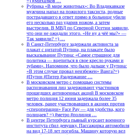
=) #Михалков …
Рубрика «В мире животных»: Во Владикавказе
мужчина напал на пожилого таксиста, родные
пострадавшего в ответ прямо в больнице убили
его несколько раз ударив ножом, а затем
выстрелив. В МВД по Северной Осетии заявили,
что они не ожидали этого. «Не ну а чёё мы?» —
Так заявили? =) …
В Санкт-Петербурге задержали активиста за
плакат с цитатой Путина, на плакате было
высказывание Путина: «Самое страшное для
политика — вцепиться в свое кресло руками и
зубами». Напомним, что было дальше у Путина:
«В этом случае провал неизбежен» Ванга?=)
#Путин #Питер #задержание …
В московском метро с помощью системы
распознавания лиц задерживают участников
прошедших антивоенных акций В московском
метро полиция 12 июня задержала более 35
человек, ранее участвовавших в акциях против
«спецоперации» Face Pay — для удобства, кого
полицаев? =) #метро #полиция …
В центре Петербурга пьяный курсант военного
института сбил девушку. Пассажирка автомобиля
на вид 17-18 лет погибла. Машину которую вел