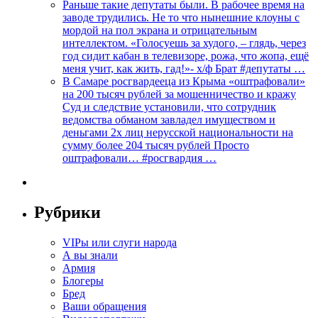
Раньше такие депутаты были. В рабочее время на
заводе трудились. Не то что нынешние клоуны с
мордой на пол экрана и отрицательным
интеллектом. «Голосуешь за худого, – глядь, через
год сидит кабан в телевизоре, рожа, что жопа, ещё
меня учит, как жить, гад!»- х/ф Брат #депутаты …
В Самаре росгвардееца из Крыма «оштрафовали»
на 200 тысяч рублей за мошенничество и кражу
Суд и следствие установили, что сотрудник
ведомства обманом завладел имуществом и
деньгами 2х лиц нерусской национальности на
сумму более 204 тысяч рублей Просто
оштрафовали… #росгвардия …
Рубрики
VIPы или слуги народа
А вы знали
Армия
Блогеры
Бред
Ваши обращения