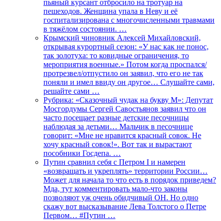
пьяный курсант отбросило на тротуар на
пешеходов. Женщина упала в Неву и её
госпитализирована с многочисленными травмами
в тяжёлом состоянии. …
Крымский чиновник Алексей Михайловский,
открывая курортный сезон: «У нас как не понос,
так золотуха: то ковидные ограничения, то
мероприятия военные.» Потом когда проспался/
протрезвел/отпустило он заявил, что его не так
поняли и имел ввиду он другое… Слушайте сами,
решайте сами …
Рубрика: «Сказочный чудак на букву М»: Депутат
Мосгордумы Сергей Савостьянов заявил что он
часто посещает разные детские песочницы
наблюдая за детьми… Мальчик в песочнице
говорит: «Мне не нравится красный совок. Не
хочу красный совок!». Вот так и вырастают
пособники Госдепа. …
Путин сравнил себя с Петром I и намерен
«возвращать и укреплять» территории России…
Может для начала то что есть в порядок приведем?
Мда, тут комментировать мало-что законы
позволяют уж очень обидчивый ОН. Но одно
скажу вот высказывание Лева Толстого о Петре
Первом… #Путин …