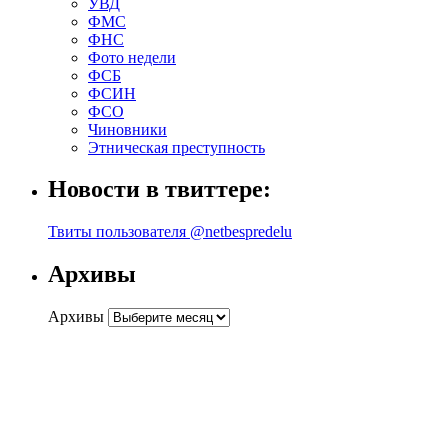
УВД
ФМС
ФНС
Фото недели
ФСБ
ФСИН
ФСО
Чиновники
Этническая преступность
Новости в твиттере:
Твиты пользователя @netbespredelu
Архивы
Архивы