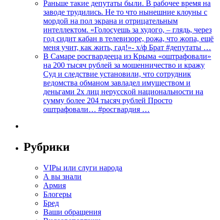
Раньше такие депутаты были. В рабочее время на
заводе трудились. Не то что нынешние клоуны с
мордой на пол экрана и отрицательным
интеллектом. «Голосуешь за худого, – глядь, через
год сидит кабан в телевизоре, рожа, что жопа, ещё
меня учит, как жить, гад!»- х/ф Брат #депутаты …
В Самаре росгвардееца из Крыма «оштрафовали»
на 200 тысяч рублей за мошенничество и кражу
Суд и следствие установили, что сотрудник
ведомства обманом завладел имуществом и
деньгами 2х лиц нерусской национальности на
сумму более 204 тысяч рублей Просто
оштрафовали… #росгвардия …
Рубрики
VIPы или слуги народа
А вы знали
Армия
Блогеры
Бред
Ваши обращения