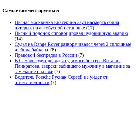
Самые комментируемые:
Пьяная москвичка Екатерина Заул насмерть сбила
пятерых на автобусной остановке
(17)
Пьяный подонок спровоцировал чудовищную аварию
(14)
Судья на Range Rover разворачивался через 2 сплошные
и сбила байкера.
(8)
Правовой беспредел в России
(7)
В Самаре судят дважды судимого боксера Виталия
Панкратова, зверски забившего мужчину в магазине за
замечание о краже
(7)
Водитель Porsche Руснак Сергей не уйдет от
ответственности
(7)