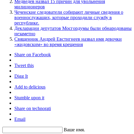
Медведев назвал 15 причин для увольнения
милиционеров
Чеченские следователи собирают личные сведения о
военнослужащих, которые проходили службу в
республике.
Декларации депутатов Мосгордумы были обнародованы
незаметно
Священник Андрей Евстигнеев назвал имя девочки
«жидовским» во время крещения
Share on Facebook
Tweet this
Digg It
Add to delicious
Stumble upon it
Share on technorati
Email
Ваше имя.