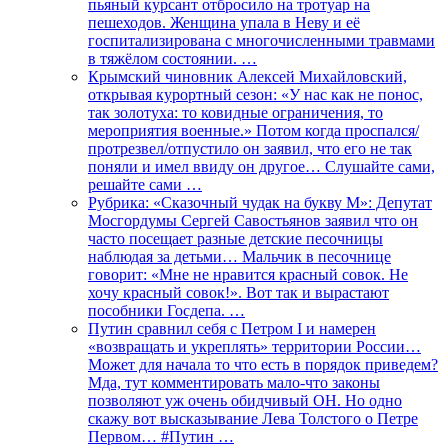
пьяный курсант отбросило на тротуар на
пешеходов. Женщина упала в Неву и её
госпитализирована с многочисленными травмами
в тяжёлом состоянии. …
Крымский чиновник Алексей Михайловский,
открывая курортный сезон: «У нас как не понос,
так золотуха: то ковидные ограничения, то
мероприятия военные.» Потом когда проспался/
протрезвел/отпустило он заявил, что его не так
поняли и имел ввиду он другое… Слушайте сами,
решайте сами …
Рубрика: «Сказочный чудак на букву М»: Депутат
Мосгордумы Сергей Савостьянов заявил что он
часто посещает разные детские песочницы
наблюдая за детьми… Мальчик в песочнице
говорит: «Мне не нравится красный совок. Не
хочу красный совок!». Вот так и вырастают
пособники Госдепа. …
Путин сравнил себя с Петром I и намерен
«возвращать и укреплять» территории России…
Может для начала то что есть в порядок приведем?
Мда, тут комментировать мало-что законы
позволяют уж очень обидчивый ОН. Но одно
скажу вот высказывание Лева Толстого о Петре
Первом… #Путин …