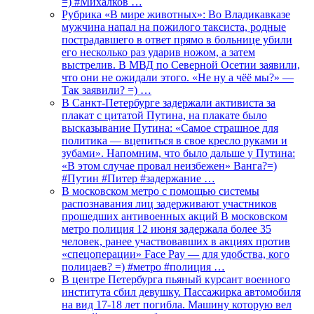
=) #Михалков …
Рубрика «В мире животных»: Во Владикавказе
мужчина напал на пожилого таксиста, родные
пострадавшего в ответ прямо в больнице убили
его несколько раз ударив ножом, а затем
выстрелив. В МВД по Северной Осетии заявили,
что они не ожидали этого. «Не ну а чёё мы?» —
Так заявили? =) …
В Санкт-Петербурге задержали активиста за
плакат с цитатой Путина, на плакате было
высказывание Путина: «Самое страшное для
политика — вцепиться в свое кресло руками и
зубами». Напомним, что было дальше у Путина:
«В этом случае провал неизбежен» Ванга?=)
#Путин #Питер #задержание …
В московском метро с помощью системы
распознавания лиц задерживают участников
прошедших антивоенных акций В московском
метро полиция 12 июня задержала более 35
человек, ранее участвовавших в акциях против
«спецоперации» Face Pay — для удобства, кого
полицаев? =) #метро #полиция …
В центре Петербурга пьяный курсант военного
института сбил девушку. Пассажирка автомобиля
на вид 17-18 лет погибла. Машину которую вел