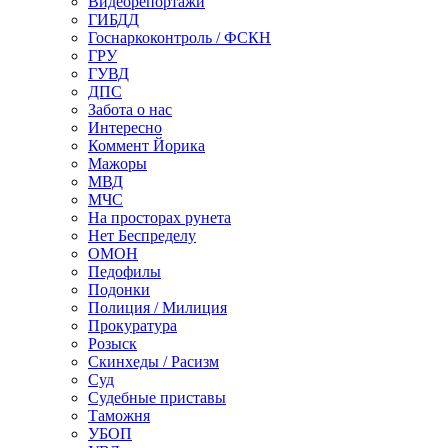
Видеорепортажи
ГИБДД
Госнаркоконтроль / ФСКН
ГРУ
ГУВД
ДПС
Забота о нас
Интересно
Коммент Йорика
Мажоры
МВД
МЧС
На просторах рунета
Нет Беспределу
ОМОН
Педофилы
Подонки
Полиция / Милиция
Прокуратура
Розыск
Скинхеды / Расизм
Суд
Судебные приставы
Таможня
УБОП