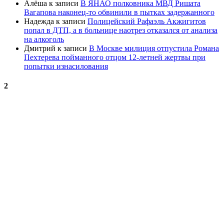
Алёша
к записи
В ЯНАО полковника МВД Ришата
Вагапова наконец-то обвинили в пытках задержанного
Надежда
к записи
Полицейский Рафаэль Акжигитов
попал в ДТП, а в больнице наотрез отказался от анализа
на алкоголь
Дмитрий
к записи
В Москве милиция отпустила Романа
Пехтерева пойманного отцом 12-летней жертвы при
попытки изнасилования
2