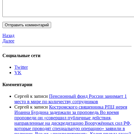
Назад
Далее
Социальные сети
Twitter
VK
Комментарии
Сергей
к записи
Пенсионный фонд России занимает 1
место в мире по количеству сотрудников
Сергей
к записи
Костромского священника РПЦ иерея
Иоанна Бурдина задержали за проповедь Во время
проповеди он «совершил публичные действия,
направленные на дискредитацию Вооружённых сил РФ,
которые проводят специальную операцию» заявили в
полиции. Все их «дискредитирует». Колет правда глаза?