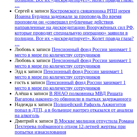
…
Сергей
к записи
Костромского священника РПЦ иерея
Иоанна Бурдина задержали за проповедь Во время
проповеди он «совершил публичные действия,
направленные на дискредитацию Вооружённых сил РФ,
которые проводят специальную операцию» заявили в
полиции. Все их «дискредитирует». Колет правда глаза?
…
Любовь
к записи
Пенсионный фонд России занимает 1
место в мире по количеству сотрудников
Любовь
к записи
Пенсионный фонд России занимает 1
место в мире по количеству сотрудников
Эдд
к записи
Пенсионный фонд России занимает 1
место в мире по количеству сотрудников
гость
к записи
Пенсионный фонд России занимает 1
место в мире по количеству сотрудников
Алёша
к записи
В ЯНАО полковника МВД Ришата
Вагапова наконец-то обвинили в пытках задержанного
Надежда
к записи
Полицейский Рафаэль Акжигитов
попал в ДТП, а в больнице наотрез отказался от анализа
на алкоголь
Дмитрий
к записи
В Москве милиция отпустила Романа
Пехтерева пойманного отцом 12-летней жертвы при
попытки изнасилования