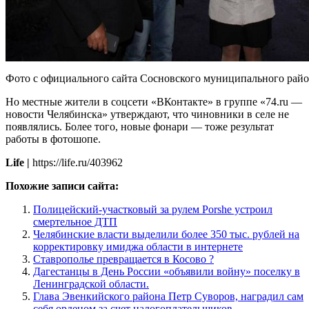
Фото с официального сайта Сосновского муниципального райо
Но местные жители в соцсети «ВКонтакте» в группе «74.ru —
новости Челябинска» утверждают, что чиновники в селе не
появлялись. Более того, новые фонари — тоже результат
работы в фотошопе.
Life |
https://life.ru/403962
Похожие записи сайта:
Полицейский-участковый за рулем Porshe устроил
смертельное ДТП
Челябинские власти выделили более 350 тыс. рублей на
корректировку имиджа области в интернете
Ставрополье превращается в Косово ?
Дагестанцы в День России «объявили войну» поселку в
Ленинградской области.
Глава Эвенкийского района Петр Суворов, наградил сам
себя орденом за счет налогоплательщиков