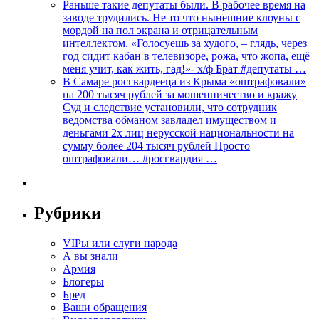
Раньше такие депутаты были. В рабочее время на
заводе трудились. Не то что нынешние клоуны с
мордой на пол экрана и отрицательным
интеллектом. «Голосуешь за худого, – глядь, через
год сидит кабан в телевизоре, рожа, что жопа, ещё
меня учит, как жить, гад!»- х/ф Брат #депутаты …
В Самаре росгвардееца из Крыма «оштрафовали»
на 200 тысяч рублей за мошенничество и кражу
Суд и следствие установили, что сотрудник
ведомства обманом завладел имуществом и
деньгами 2х лиц нерусской национальности на
сумму более 204 тысяч рублей Просто
оштрафовали… #росгвардия …
Рубрики
VIPы или слуги народа
А вы знали
Армия
Блогеры
Бред
Ваши обращения