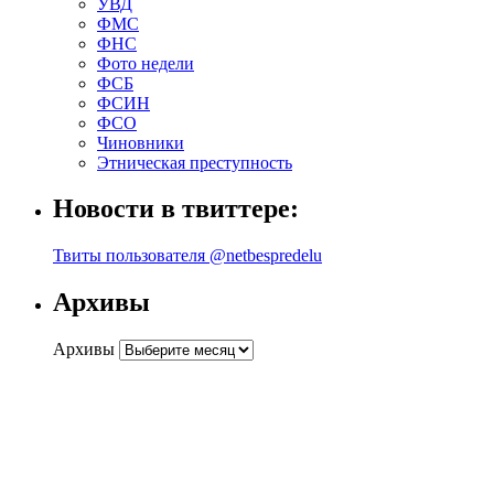
УВД
ФМС
ФНС
Фото недели
ФСБ
ФСИН
ФСО
Чиновники
Этническая преступность
Новости в твиттере:
Твиты пользователя @netbespredelu
Архивы
Архивы