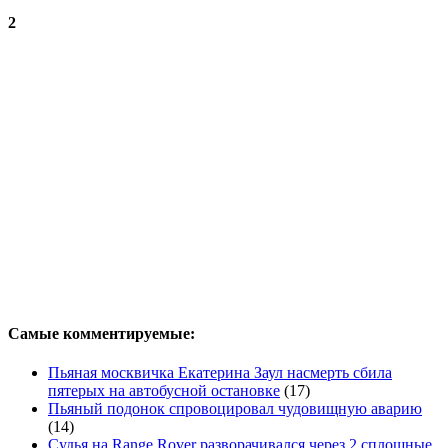
2
Самые комментируемые:
Пьяная москвичка Екатерина Заул насмерть сбила
пятерых на автобусной остановке
(17)
Пьяный подонок спровоцировал чудовищную аварию
(14)
Судья на Range Rover разворачивался через 2 сплошные