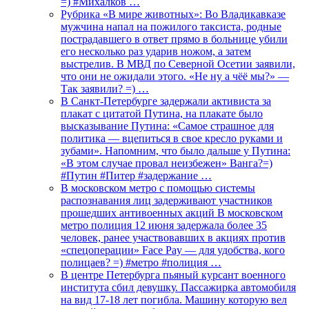
=) #Михалков …
Рубрика «В мире животных»: Во Владикавказе
мужчина напал на пожилого таксиста, родные
пострадавшего в ответ прямо в больнице убили
его несколько раз ударив ножом, а затем
выстрелив. В МВД по Северной Осетии заявили,
что они не ожидали этого. «Не ну а чёё мы?» —
Так заявили? =) …
В Санкт-Петербурге задержали активиста за
плакат с цитатой Путина, на плакате было
высказывание Путина: «Самое страшное для
политика — вцепиться в свое кресло руками и
зубами». Напомним, что было дальше у Путина:
«В этом случае провал неизбежен» Ванга?=)
#Путин #Питер #задержание …
В московском метро с помощью системы
распознавания лиц задерживают участников
прошедших антивоенных акций В московском
метро полиция 12 июня задержала более 35
человек, ранее участвовавших в акциях против
«спецоперации» Face Pay — для удобства, кого
полицаев? =) #метро #полиция …
В центре Петербурга пьяный курсант военного
института сбил девушку. Пассажирка автомобиля
на вид 17-18 лет погибла. Машину которую вел