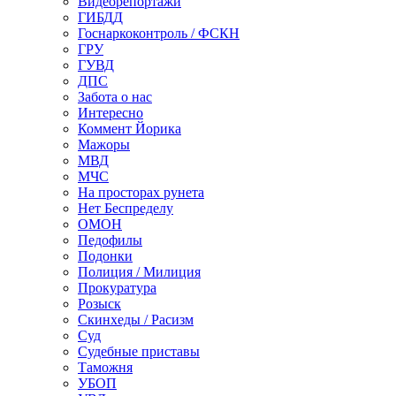
Видеорепортажи
ГИБДД
Госнаркоконтроль / ФСКН
ГРУ
ГУВД
ДПС
Забота о нас
Интересно
Коммент Йорика
Мажоры
МВД
МЧС
На просторах рунета
Нет Беспределу
ОМОН
Педофилы
Подонки
Полиция / Милиция
Прокуратура
Розыск
Скинхеды / Расизм
Суд
Судебные приставы
Таможня
УБОП