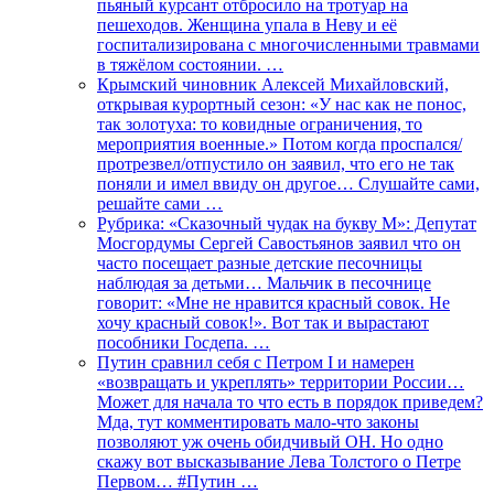
пьяный курсант отбросило на тротуар на
пешеходов. Женщина упала в Неву и её
госпитализирована с многочисленными травмами
в тяжёлом состоянии. …
Крымский чиновник Алексей Михайловский,
открывая курортный сезон: «У нас как не понос,
так золотуха: то ковидные ограничения, то
мероприятия военные.» Потом когда проспался/
протрезвел/отпустило он заявил, что его не так
поняли и имел ввиду он другое… Слушайте сами,
решайте сами …
Рубрика: «Сказочный чудак на букву М»: Депутат
Мосгордумы Сергей Савостьянов заявил что он
часто посещает разные детские песочницы
наблюдая за детьми… Мальчик в песочнице
говорит: «Мне не нравится красный совок. Не
хочу красный совок!». Вот так и вырастают
пособники Госдепа. …
Путин сравнил себя с Петром I и намерен
«возвращать и укреплять» территории России…
Может для начала то что есть в порядок приведем?
Мда, тут комментировать мало-что законы
позволяют уж очень обидчивый ОН. Но одно
скажу вот высказывание Лева Толстого о Петре
Первом… #Путин …