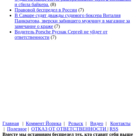
и сбила байкера.
(8)
Правовой беспредел в России
(7)
В Самаре судят дважды судимого боксера Виталия
Панкратова, зверски забившего мужчину в магазине за
замечание о краже
(7)
Водитель Porsche Руснак Сергей не уйдет от
ответственности
(7)
Главная
|
Коммент Йорика
|
Розыск
|
Видео
|
Контакты
|
Полезное
|
ОТКАЗ ОТ ОТВЕТСТВЕННОСТИ
|
RSS
Вместе мы остановим беспредел тех, кто ставит себя выше