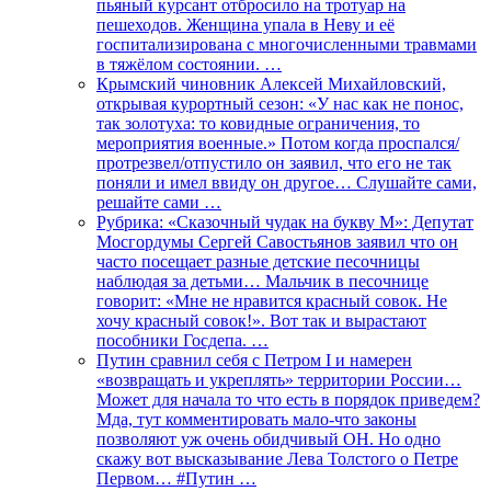
пьяный курсант отбросило на тротуар на
пешеходов. Женщина упала в Неву и её
госпитализирована с многочисленными травмами
в тяжёлом состоянии. …
Крымский чиновник Алексей Михайловский,
открывая курортный сезон: «У нас как не понос,
так золотуха: то ковидные ограничения, то
мероприятия военные.» Потом когда проспался/
протрезвел/отпустило он заявил, что его не так
поняли и имел ввиду он другое… Слушайте сами,
решайте сами …
Рубрика: «Сказочный чудак на букву М»: Депутат
Мосгордумы Сергей Савостьянов заявил что он
часто посещает разные детские песочницы
наблюдая за детьми… Мальчик в песочнице
говорит: «Мне не нравится красный совок. Не
хочу красный совок!». Вот так и вырастают
пособники Госдепа. …
Путин сравнил себя с Петром I и намерен
«возвращать и укреплять» территории России…
Может для начала то что есть в порядок приведем?
Мда, тут комментировать мало-что законы
позволяют уж очень обидчивый ОН. Но одно
скажу вот высказывание Лева Толстого о Петре
Первом… #Путин …