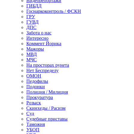
Видеорепортажи
ГИБДД
Госнаркоконтроль / ФСКН
ГРУ
ГУВД
ДПС
Забота о нас
Интересно
Коммент Йорика
Мажоры
МВД
МЧС
На просторах рунета
Нет Беспределу
ОМОН
Педофилы
Подонки
Полиция / Милиция
Прокуратура
Розыск
Скинхеды / Расизм
Суд
Судебные приставы
Таможня
УБОП