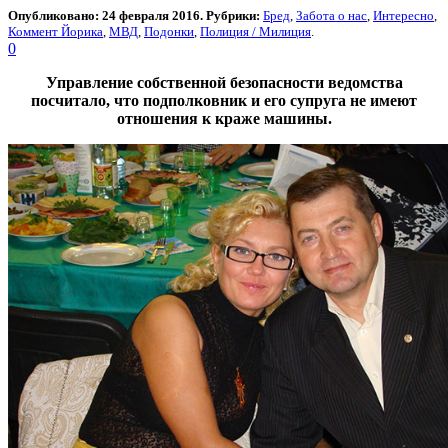
Опубликовано: 24 февраля 2016. Рубрики:
Бред
,
Забота о нас
,
Интересно
,
Коммент Йорика
,
МВД
,
Подонки
,
Полиция / Милиция
.
0
Управление собственной безопасности ведомства
посчитало, что подполковник и его супруга не имеют
отношения к краже машины.