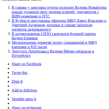
В гараже у замглавы отдела полиции Вадима Измайлова
нашли угнанное авто десятки ключей, документов с
ВИН-номерами и ПТС
В Кузбассе арестованы офицеры МВД Павел Власенко и
Дмитрий Андронов, которые в гараже запытали
насмерть задержанного
В подмосковном СИЗО скончался больной парень
Вадим Ермаков
Милиционеры тормозят волну сокращений в МВД
взятками в $10 тысяч
Депутата Леноблзакса Вадима Рябова обокрали в
Петербурге
Share on Facebook
Tweet this
Digg It
Add to delicious
Stumble upon it
Share on technorati