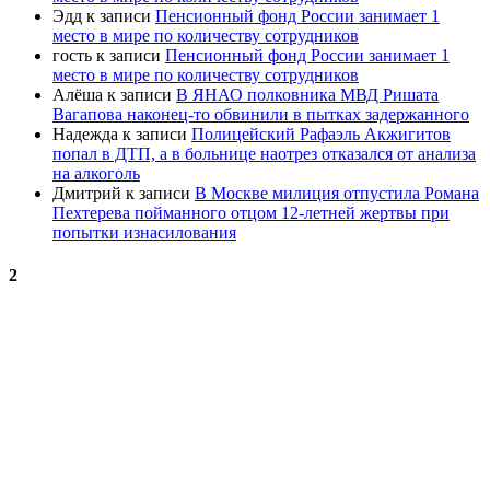
Эдд
к записи
Пенсионный фонд России занимает 1
место в мире по количеству сотрудников
гость
к записи
Пенсионный фонд России занимает 1
место в мире по количеству сотрудников
Алёша
к записи
В ЯНАО полковника МВД Ришата
Вагапова наконец-то обвинили в пытках задержанного
Надежда
к записи
Полицейский Рафаэль Акжигитов
попал в ДТП, а в больнице наотрез отказался от анализа
на алкоголь
Дмитрий
к записи
В Москве милиция отпустила Романа
Пехтерева пойманного отцом 12-летней жертвы при
попытки изнасилования
2