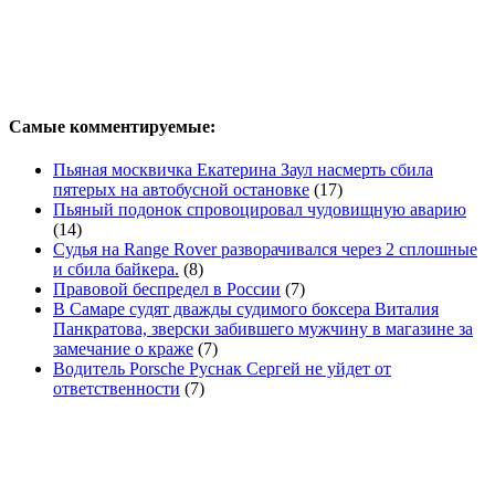
Самые комментируемые:
Пьяная москвичка Екатерина Заул насмерть сбила
пятерых на автобусной остановке
(17)
Пьяный подонок спровоцировал чудовищную аварию
(14)
Судья на Range Rover разворачивался через 2 сплошные
и сбила байкера.
(8)
Правовой беспредел в России
(7)
В Самаре судят дважды судимого боксера Виталия
Панкратова, зверски забившего мужчину в магазине за
замечание о краже
(7)
Водитель Porsche Руснак Сергей не уйдет от
ответственности
(7)