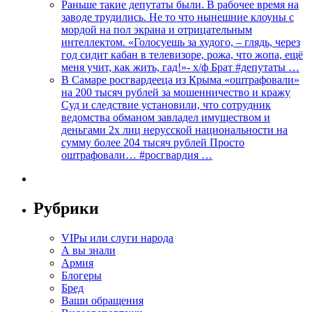
Раньше такие депутаты были. В рабочее время на
заводе трудились. Не то что нынешние клоуны с
мордой на пол экрана и отрицательным
интеллектом. «Голосуешь за худого, – глядь, через
год сидит кабан в телевизоре, рожа, что жопа, ещё
меня учит, как жить, гад!»- х/ф Брат #депутаты …
В Самаре росгвардееца из Крыма «оштрафовали»
на 200 тысяч рублей за мошенничество и кражу
Суд и следствие установили, что сотрудник
ведомства обманом завладел имуществом и
деньгами 2х лиц нерусской национальности на
сумму более 204 тысяч рублей Просто
оштрафовали… #росгвардия …
Рубрики
VIPы или слуги народа
А вы знали
Армия
Блогеры
Бред
Ваши обращения