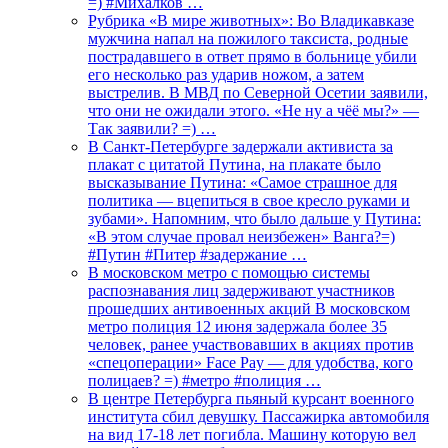
=) #Михалков …
Рубрика «В мире животных»: Во Владикавказе
мужчина напал на пожилого таксиста, родные
пострадавшего в ответ прямо в больнице убили
его несколько раз ударив ножом, а затем
выстрелив. В МВД по Северной Осетии заявили,
что они не ожидали этого. «Не ну а чёё мы?» —
Так заявили? =) …
В Санкт-Петербурге задержали активиста за
плакат с цитатой Путина, на плакате было
высказывание Путина: «Самое страшное для
политика — вцепиться в свое кресло руками и
зубами». Напомним, что было дальше у Путина:
«В этом случае провал неизбежен» Ванга?=)
#Путин #Питер #задержание …
В московском метро с помощью системы
распознавания лиц задерживают участников
прошедших антивоенных акций В московском
метро полиция 12 июня задержала более 35
человек, ранее участвовавших в акциях против
«спецоперации» Face Pay — для удобства, кого
полицаев? =) #метро #полиция …
В центре Петербурга пьяный курсант военного
института сбил девушку. Пассажирка автомобиля
на вид 17-18 лет погибла. Машину которую вел