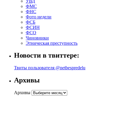
УВД
ФМС
ФНС
Фото недели
ФСБ
ФСИН
ФСО
Чиновники
Этническая преступность
Новости в твиттере:
Твиты пользователя @netbespredelu
Архивы
Архивы