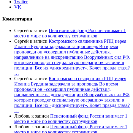
Twitter
VK
Комментарии
Сергей
к записи
Пенсионный фонд России занимает 1
место в мире по количеству сотрудников
Сергей
к записи
Костромского священника РПЦ иерея
Иоанна Бурдина задержали за проповедь Во время
проповеди он «совершил публичные действия,
направленные на дискредитацию Вооружённых сил РФ,
которые проводят специальную операцию» заявили в
полиции. Все их «дискредитирует». Колет правда глаза?
…
Сергей
к записи
Костромского священника РПЦ иерея
Иоанна Бурдина задержали за проповедь Во время
проповеди он «совершил публичные действия,
направленные на дискредитацию Вооружённых сил РФ,
которые проводят специальную операцию» заявили в
полиции. Все их «дискредитирует». Колет правда глаза?
…
Любовь
к записи
Пенсионный фонд России занимает 1
место в мире по количеству сотрудников
Любовь
к записи
Пенсионный фонд России занимает 1
место в мире по количеству сотрудников