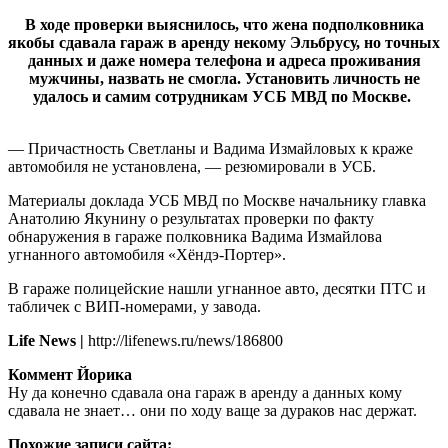
В ходе проверки выяснилось, что жена подполковника
якобы сдавала гараж в аренду некому Эльбрусу, но точных
данных и даже номера телефона и адреса проживания
мужчины, назвать не смогла. Установить личность не
удалось и самим сотрудникам УСБ МВД по Москве.
— Причастность Светланы и Вадима Измайловых к краже
автомобиля не установлена, — резюмировали в УСБ.
Материалы доклада УСБ МВД по Москве начальнику главка
Анатолию Якунину о результатах проверки по факту
обнаружения в гараже полковника Вадима Измайлова
угнанного автомобиля «Хёндэ-Портер».
В гараже полицейские нашли угнанное авто, десятки ПТС и
табличек с ВИП-номерами, у завода.
Life News |
http://lifenews.ru/news/186800
Коммент Йорика
Ну да конечно сдавала она гараж в аренду а данных кому
сдавала не знает… они по ходу ваще за дураков нас держат.
Похожие записи сайта: