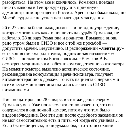
разобраться. На этом все и кончилось. Романова поехала
писать жалобы в Генпрокуратуру и в приемную
администрации президента России. Арест она обжаловала, но
Мособлсуд даже не успел назначить дату заседания.
26 и 27 января были выходными — и ни одно учреждение,
которое могло хоть как-то повлиять на судьбу Ермакова, не
работало. 28 января Романова и родители Ермакова вновь
рано утром были в СИЗО и все с той же просьбой —
допустить врачей. Безуспешно. В распоряжении «
Ленты.ру
»
есть копия письма родителям, подписанная начальником
СИЗО — полковником Богословским. «Ермаков В.В.
осмотрен медицинским работником следственного изолятора.
На момент осмотра выявлено астеническое состояние,
рекомендована консультация врача-психиатра, получает
витаминотерапию в драже». То есть пациента с нервным и
психическим истощением пытались лечить в СИЗО
витаминками.
Письмо датировано 28 января, в этот же день вечером
Ермаков умер. Уже после смерти стало известно, что он
содержался в одиночной камере, потому что там было
видеонаблюдение. Все эти дни после судебного заседания он
не мог самостоятельно есть и пить. «Я когда его увидела…
Если бы не бицепсы, то подумала бы, что это иссохший