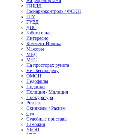
Видеорепортажи
ГИБДД
Госнаркоконтроль / ФСКН
ГРУ
ГУВД
ДПС
Забота о нас
Интересно
Коммент Йорика
Мажоры
МВД
МЧС
На просторах рунета
Нет Беспределу
ОМОН
Педофилы
Подонки
Полиция / Милиция
Прокуратура
Розыск
Скинхеды / Расизм
Суд
Судебные приставы
Таможня
УБОП