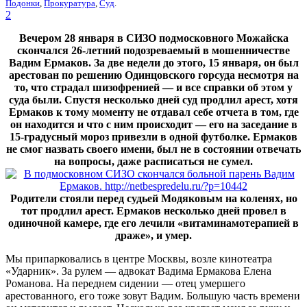
Подонки
,
Прокуратура
,
Суд
.
2
Вечером 28 января в СИЗО подмосковного Можайска
скончался 26-летний подозреваемый в мошенничестве
Вадим Ермаков. За две недели до этого, 15 января, он был
арестован по решению Одинцовского горсуда несмотря на
то, что страдал шизофренией — и все справки об этом у
суда были. Спустя несколько дней суд продлил арест, хотя
Ермаков к тому моменту не отдавал себе отчета в том, где
он находится и что с ним происходит — его на заседание в
15-градусный мороз привезли в одной футболке. Ермаков
не смог назвать своего имени, был не в состоянии отвечать
на вопросы, даже расписаться не сумел.
Родители стояли перед судьей Модяковым на коленях, но
тот продлил арест. Ермаков несколько дней провел в
одиночной камере, где его лечили «витаминамотерапией в
драже», и умер.
Мы припарковались в центре Москвы, возле кинотеатра
«Ударник». За рулем — адвокат Вадима Ермакова Елена
Романова. На переднем сидении — отец умершего
арестованного, его тоже зовут Вадим. Большую часть времени