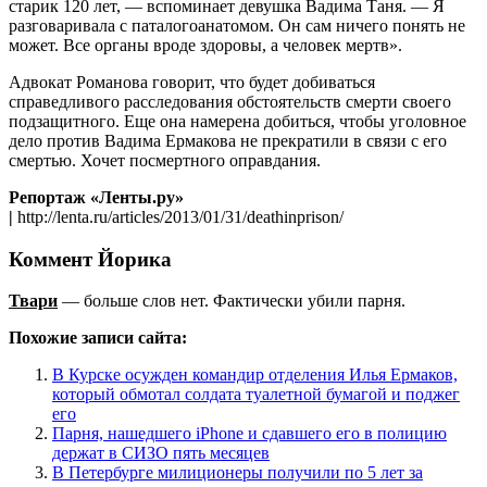
старик 120 лет, — вспоминает девушка Вадима Таня. — Я
разговаривала с паталогоанатомом. Он сам ничего понять не
может. Все органы вроде здоровы, а человек мертв».
Адвокат Романова говорит, что будет добиваться
справедливого расследования обстоятельств смерти своего
подзащитного. Еще она намерена добиться, чтобы уголовное
дело против Вадима Ермакова не прекратили в связи с его
смертью. Хочет посмертного оправдания.
Репортаж «Ленты.ру»
|
http://lenta.ru/articles/2013/01/31/deathinprison/
Коммент Йорика
Твари
— больше слов нет. Фактически убили парня.
Похожие записи сайта:
В Курске осужден командир отделения Илья Ермаков,
который обмотал солдата туалетной бумагой и поджег
его
Парня, нашедшего iPhone и сдавшего его в полицию
держат в СИЗО пять месяцев
В Петербурге милиционеры получили по 5 лет за