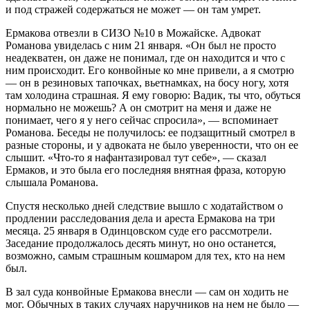
и под стражей содержаться не может — он там умрет.
Ермакова отвезли в СИЗО №10 в Можайске. Адвокат
Романова увиделась с ним 21 января. «Он был не просто
неадекватен, он даже не понимал, где он находится и что с
ним происходит. Его конвойные ко мне привели, а я смотрю
— он в резиновых тапочках, вьетнамках, на босу ногу, хотя
там холодина страшная. Я ему говорю: Вадик, ты что, обуться
нормально не можешь? А он смотрит на меня и даже не
понимает, чего я у него сейчас спросила», — вспоминает
Романова. Беседы не получилось: ее подзащитный смотрел в
разные стороны, и у адвоката не было уверенности, что он ее
слышит. «Что-то я нафантазировал тут себе», — сказал
Ермаков, и это была его последняя внятная фраза, которую
слышала Романова.
Спустя несколько дней следствие вышло с ходатайством о
продлении расследования дела и ареста Ермакова на три
месяца. 25 января в Одинцовском суде его рассмотрели.
Заседание продолжалось десять минут, но оно останется,
возможно, самым страшным кошмаром для тех, кто на нем
был.
В зал суда конвойные Ермакова внесли — сам он ходить не
мог. Обычных в таких случаях наручников на нем не было —