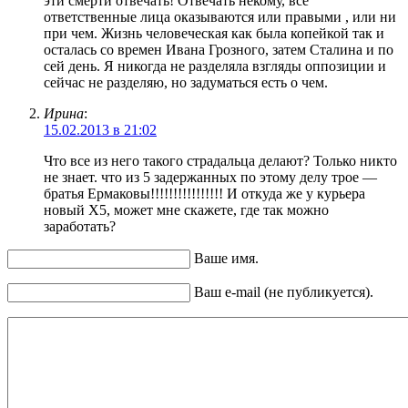
эти смерти отвечать! Отвечать некому, все
ответственные лица оказываются или правыми , или ни
при чем. Жизнь человеческая как была копейкой так и
осталась со времен Ивана Грозного, затем Сталина и по
сей день. Я никогда не разделяла взгляды оппозиции и
сейчас не разделяю, но задуматься есть о чем.
Ирина
:
15.02.2013 в 21:02
Что все из него такого страдальца делают? Только никто
не знает. что из 5 задержанных по этому делу трое —
братья Ермаковы!!!!!!!!!!!!!!!! И откуда же у курьера
новый Х5, может мне скажете, где так можно
заработать?
Ваше имя.
Ваш e-mail (не публикуется).