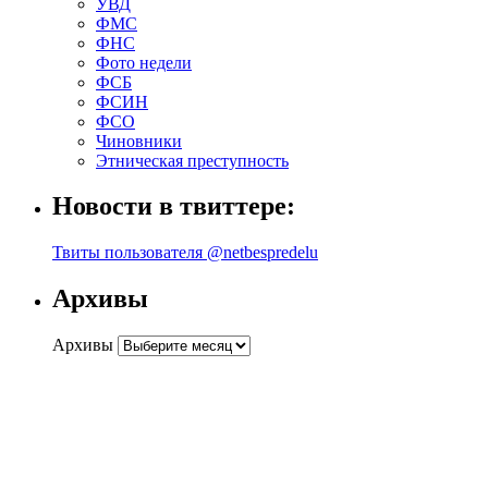
УВД
ФМС
ФНС
Фото недели
ФСБ
ФСИН
ФСО
Чиновники
Этническая преступность
Новости в твиттере:
Твиты пользователя @netbespredelu
Архивы
Архивы