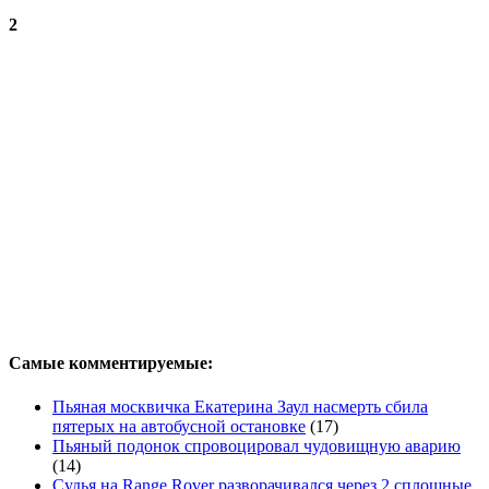
2
Самые комментируемые:
Пьяная москвичка Екатерина Заул насмерть сбила
пятерых на автобусной остановке
(17)
Пьяный подонок спровоцировал чудовищную аварию
(14)
Судья на Range Rover разворачивался через 2 сплошные