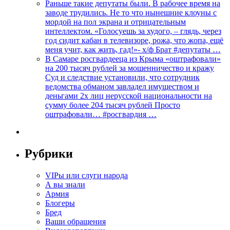
Раньше такие депутаты были. В рабочее время на
заводе трудились. Не то что нынешние клоуны с
мордой на пол экрана и отрицательным
интеллектом. «Голосуешь за худого, – глядь, через
год сидит кабан в телевизоре, рожа, что жопа, ещё
меня учит, как жить, гад!»- х/ф Брат #депутаты …
В Самаре росгвардееца из Крыма «оштрафовали»
на 200 тысяч рублей за мошенничество и кражу
Суд и следствие установили, что сотрудник
ведомства обманом завладел имуществом и
деньгами 2х лиц нерусской национальности на
сумму более 204 тысяч рублей Просто
оштрафовали… #росгвардия …
Рубрики
VIPы или слуги народа
А вы знали
Армия
Блогеры
Бред
Ваши обращения