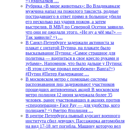
=) #Михалков …
Рубрика «В мире животных»: Во Владикавказе
мужчина напал на пожилого таксиста, родные
пострадавшего в ответ прямо в больнице убили
его несколько раз ударив ножом, а затем
выстрелив. В МВД по Северной Осетии заявили,
что они не ожидали этого. «Не ну а чёё мы?» —
Так заявили? =) …
В Санкт-Петербурге задержали активиста за
плакат с цитатой Путина, на плакате было
высказывание Путина: «Самое страшное для
политика — вцепиться в свое кресло руками и
зубами». Напомним, что было дальше у Путина:
«В этом случае провал неизбежен» Ванга?=)
#Путин #Питер #задержание …
В московском метро с помощью системы
распознавания лиц задерживают участников
прошедших антивоенных акций В московском
метро полиция 12 июня задержала более 35
человек, ранее участвовавших в акциях против
«спецоперации» Face Pay — для удобства, кого
полицаев? =) #метро #полиция …
В центре Петербурга пьяный курсант военного
института сбил девушку. Пассажирка автомобиля
на вид 17-18 лет погибла. Машину которую вел