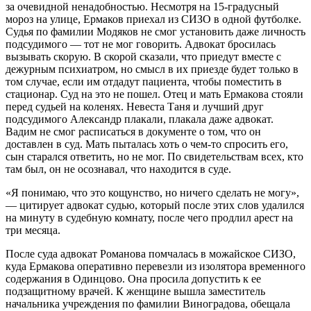
за очевидной ненадобностью. Несмотря на 15-градусный
мороз на улице, Ермаков приехал из СИЗО в одной футболке.
Судья по фамилии Модяков не смог установить даже личность
подсудимого — тот не мог говорить. Адвокат бросилась
вызывать скорую. В скорой сказали, что приедут вместе с
дежурным психиатром, но смысл в их приезде будет только в
том случае, если им отдадут пациента, чтобы поместить в
стационар. Суд на это не пошел. Отец и мать Ермакова стояли
перед судьей на коленях. Невеста Таня и лучший друг
подсудимого Александр плакали, плакала даже адвокат.
Вадим не смог расписаться в документе о том, что он
доставлен в суд. Мать пыталась хоть о чем-то спросить его,
сын старался ответить, но не мог. По свидетельствам всех, кто
там был, он не осознавал, что находится в суде.
«Я понимаю, что это кощунство, но ничего сделать не могу»,
— цитирует адвокат судью, который после этих слов удалился
на минуту в судебную комнату, после чего продлил арест на
три месяца.
После суда адвокат Романова помчалась в можайское СИЗО,
куда Ермакова оперативно перевезли из изолятора временного
содержания в Одинцово. Она просила допустить к ее
подзащитному врачей. К женщине вышла заместитель
начальника учреждения по фамилии Виноградова, обещала