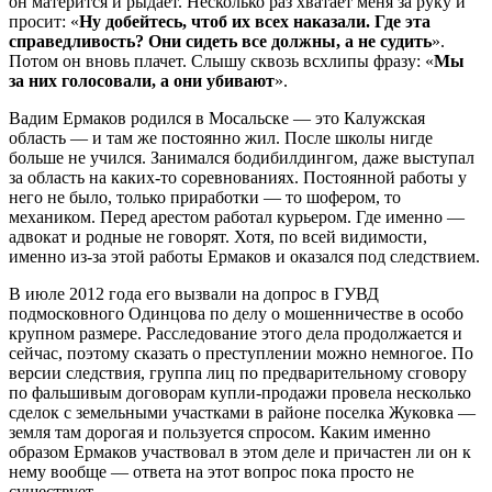
он матерится и рыдает. Несколько раз хватает меня за руку и
просит: «
Ну добейтесь, чтоб их всех наказали. Где эта
справедливость? Они сидеть все должны, а не судить
».
Потом он вновь плачет. Слышу сквозь всхлипы фразу: «
Мы
за них голосовали, а они убивают
».
Вадим Ермаков родился в Мосальске — это Калужская
область — и там же постоянно жил. После школы нигде
больше не учился. Занимался бодибилдингом, даже выступал
за область на каких-то соревнованиях. Постоянной работы у
него не было, только приработки — то шофером, то
механиком. Перед арестом работал курьером. Где именно —
адвокат и родные не говорят. Хотя, по всей видимости,
именно из-за этой работы Ермаков и оказался под следствием.
В июле 2012 года его вызвали на допрос в ГУВД
подмосковного Одинцова по делу о мошенничестве в особо
крупном размере. Расследование этого дела продолжается и
сейчас, поэтому сказать о преступлении можно немногое. По
версии следствия, группа лиц по предварительному сговору
по фальшивым договорам купли-продажи провела несколько
сделок с земельными участками в районе поселка Жуковка —
земля там дорогая и пользуется спросом. Каким именно
образом Ермаков участвовал в этом деле и причастен ли он к
нему вообще — ответа на этот вопрос пока просто не
существует.