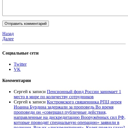
Назад
Далее
Социальные сети
Twitter
VK
Комментарии
Сергей
к записи
Пенсионный фонд России занимает 1
место в мире по количеству сотрудников
Сергей
к записи
Костромского священника РПЦ иерея
Иоанна Бурдина задержали за проповедь Во время
проповеди он «совершил публичные действия,
направленные на дискредитацию Вооружённых сил РФ,
которые проводят специальную операцию» заявили в
полиции. Все их «дискредитирует». Колет правда глаза?