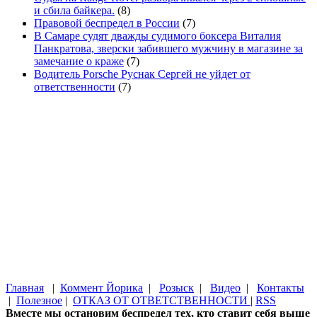
и сбила байкера.
(8)
Правовой беспредел в России
(7)
В Самаре судят дважды судимого боксера Виталия
Панкратова, зверски забившего мужчину в магазине за
замечание о краже
(7)
Водитель Porsche Руснак Сергей не уйдет от
ответственности
(7)
Главная
|
Коммент Йорика
|
Розыск
|
Видео
|
Контакты
|
Полезное
|
ОТКАЗ ОТ ОТВЕТСТВЕННОСТИ
|
RSS
Вместе мы остановим беспредел тех, кто ставит себя выше