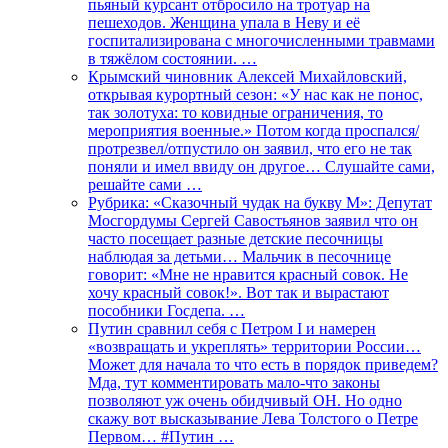
пьяный курсант отбросило на тротуар на
пешеходов. Женщина упала в Неву и её
госпитализирована с многочисленными травмами
в тяжёлом состоянии. …
Крымский чиновник Алексей Михайловский,
открывая курортный сезон: «У нас как не понос,
так золотуха: то ковидные ограничения, то
мероприятия военные.» Потом когда проспался/
протрезвел/отпустило он заявил, что его не так
поняли и имел ввиду он другое… Слушайте сами,
решайте сами …
Рубрика: «Сказочный чудак на букву М»: Депутат
Мосгордумы Сергей Савостьянов заявил что он
часто посещает разные детские песочницы
наблюдая за детьми… Мальчик в песочнице
говорит: «Мне не нравится красный совок. Не
хочу красный совок!». Вот так и вырастают
пособники Госдепа. …
Путин сравнил себя с Петром I и намерен
«возвращать и укреплять» территории России…
Может для начала то что есть в порядок приведем?
Мда, тут комментировать мало-что законы
позволяют уж очень обидчивый ОН. Но одно
скажу вот высказывание Лева Толстого о Петре
Первом… #Путин …