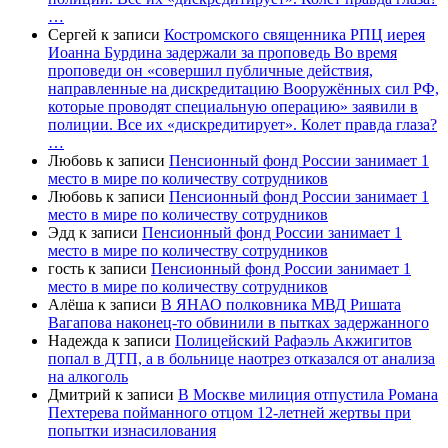
…
Сергей
к записи
Костромского священника РПЦ иерея
Иоанна Бурдина задержали за проповедь Во время
проповеди он «совершил публичные действия,
направленные на дискредитацию Вооружённых сил РФ,
которые проводят специальную операцию» заявили в
полиции. Все их «дискредитирует». Колет правда глаза?
…
Любовь
к записи
Пенсионный фонд России занимает 1
место в мире по количеству сотрудников
Любовь
к записи
Пенсионный фонд России занимает 1
место в мире по количеству сотрудников
Эдд
к записи
Пенсионный фонд России занимает 1
место в мире по количеству сотрудников
гость
к записи
Пенсионный фонд России занимает 1
место в мире по количеству сотрудников
Алёша
к записи
В ЯНАО полковника МВД Ришата
Вагапова наконец-то обвинили в пытках задержанного
Надежда
к записи
Полицейский Рафаэль Акжигитов
попал в ДТП, а в больнице наотрез отказался от анализа
на алкоголь
Дмитрий
к записи
В Москве милиция отпустила Романа
Пехтерева пойманного отцом 12-летней жертвы при
попытки изнасилования