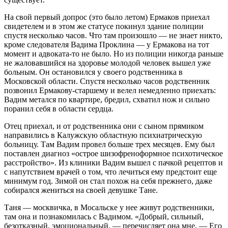
На свой первый допрос (это было летом) Ермаков приехал
свидетелем и в этом же статусе покинул здание полиции
спустя несколько часов. Что там произошло — не знает никто,
кроме следователя Вадима Проклина — у Ермакова на тот
момент и адвоката-то не было. Но из полиции никогда раньше
не жаловавшийся на здоровье молодой человек вышел уже
больным. Он остановился у своего родственника в
Московской области. Спустя несколько часов родственник
позвонил Ермакову-старшему и велел немедленно приехать:
Вадим метался по квартире, бредил, схватил нож и сильно
поранил себя в области сердца.
Отец приехал, и от родственника они с сыном прямиком
направились в Калужскую областную психиатрическую
больницу. Там Вадим провел больше трех месяцев. Ему был
поставлен диагноз «острое шизофреноформное психотическое
расстройство». Из клиники Вадим вышел с пачкой рецептов и
с напутствием врачей о том, что лечиться ему предстоит еще
минимум год. Зимой он стал похож на себя прежнего, даже
собирался жениться на своей девушке Тане.
Таня — москвичка, в Мосальске у нее живут родственники,
там она и познакомилась с Вадимом. «Добрый, сильный,
безотказный, эмоциональный, — перечисляет она мне. — Его