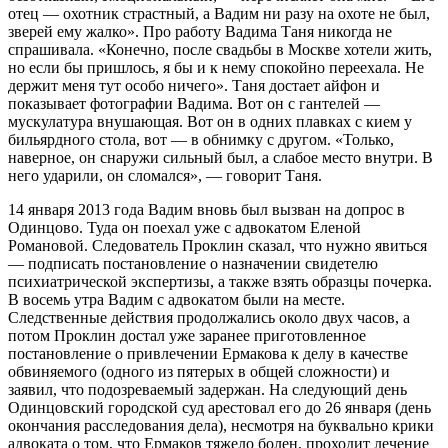
отец — охотник страстный, а Вадим ни разу на охоте не был,
зверей ему жалко». Про работу Вадима Таня никогда не
спрашивала. «Конечно, после свадьбы в Москве хотели жить,
но если бы пришлось, я бы и к нему спокойно переехала. Не
держит меня тут особо ничего». Таня достает айфон и
показывает фотографии Вадима. Вот он с гантелей —
мускулатура внушающая. Вот он в одних плавках с кием у
бильярдного стола, вот — в обнимку с другом. «Только,
наверное, он снаружи сильный был, а слабое место внутри. В
него ударили, он сломался», — говорит Таня.
14 января 2013 года Вадим вновь был вызван на допрос в
Одинцово. Туда он поехал уже с адвокатом Еленой
Романовой. Следователь Проклин сказал, что нужно явиться
— подписать постановление о назначении свидетелю
психиатрической экспертизы, а также взять образцы почерка.
В восемь утра Вадим с адвокатом были на месте.
Следственные действия продолжались около двух часов, а
потом Проклин достал уже заранее приготовленное
постановление о привлечении Ермакова к делу в качестве
обвиняемого (одного из пятерых в общей сложности) и
заявил, что подозреваемый задержан. На следующий день
Одинцовский городской суд арестовал его до 26 января (день
окончания расследования дела), несмотря на буквально крики
адвоката о том, что Ермаков тяжело болен, проходит лечение