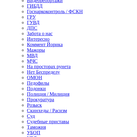
Видеорепортажи
ГИБДД
Госнаркоконтроль / ФСКН
ГРУ
ГУВД
ДПС
Забота о нас
Интересно
Коммент Йорика
Мажоры
МВД
МЧС
На просторах рунета
Нет Беспределу
ОМОН
Педофилы
Подонки
Полиция / Милиция
Прокуратура
Розыск
Скинхеды / Расизм
Суд
Судебные приставы
Таможня
УБОП