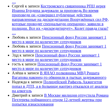
…
Сергей
к записи
Костромского священника РПЦ иерея
Иоанна Бурдина задержали за проповедь Во время
проповеди он «совершил публичные действия,
направленные на дискредитацию Вооружённых сил РФ,
которые проводят специальную операцию» заявили в
полиции. Все их «дискредитирует». Колет правда глаза?
…
Любовь
к записи
Пенсионный фонд России занимает 1
место в мире по количеству сотрудников
Любовь
к записи
Пенсионный фонд России занимает 1
место в мире по количеству сотрудников
Эдд
к записи
Пенсионный фонд России занимает 1
место в мире по количеству сотрудников
гость
к записи
Пенсионный фонд России занимает 1
место в мире по количеству сотрудников
Алёша
к записи
В ЯНАО полковника МВД Ришата
Вагапова наконец-то обвинили в пытках задержанного
Надежда
к записи
Полицейский Рафаэль Акжигитов
попал в ДТП, а в больнице наотрез отказался от анализа
на алкоголь
Дмитрий
к записи
В Москве милиция отпустила Романа
Пехтерева пойманного отцом 12-летней жертвы при
попытки изнасилования