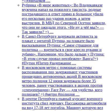
=) #Михалков …
Рубрика «В мире животных»: Во Владикавказе
мужчина напал на пожилого таксиста, родные
пострадавшего в ответ прямо в больнице убили
его несколько раз ударив ножом, а затем
выстрелив. В МВД по Северной Осетии заявили,
что они не ожидали этого. «Не ну а чёё мы?» —
Так заявили? =) …
В Санкт-Петербурге задержали активиста за
плакат с цитатой Путина, на плакате было
высказывание Путина: «Самое страшное для
политика — вцепиться в свое кресло руками и
зубами». Напомним, что было дальше у Путина:
«В этом случае провал неизбежен» Ванга?=)
#Путин #Питер #задержание …
В московском метро с помощью системы
распознавания лиц задерживают участников
прошедших антивоенных акций В московском
метро полиция 12 июня задержала более 35
человек, ранее участвовавших в акциях против
«спецоперации» Face Pay — для удобства, кого
полицаев? =) #метро #полиция …
В центре Петербурга пьяный курсант военного
института сбил девушку. Пассажирка автомобиля
на вид 17-18 лет погибла. Машину которую вел