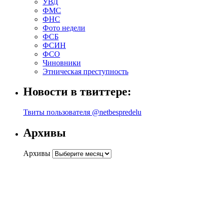
УВД
ФМС
ФНС
Фото недели
ФСБ
ФСИН
ФСО
Чиновники
Этническая преступность
Новости в твиттере:
Твиты пользователя @netbespredelu
Архивы
Архивы