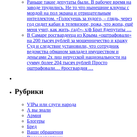
Раньше такие депутаты были. В рабочее время на
заводе трудились. Не то что нынешние клоуны с
мордой на пол экрана и отрицательным
интеллектом. «Голосуешь за худого, – глядь, через
год сидит кабан в телевизоре, рожа, что жопа, ещё
меня учит, как жить, гад!»- х/ф Брат #депутаты …
В Самаре росгвардееца из Крыма «оштрафовали»
на 200 тысяч рублей за мошенничество и кражу
Суд и следствие установили, что сотрудник
ведомства обманом завладел имуществом и
деньгами 2х лиц нерусской национальности на
сумму более 204 тысяч рублей Просто
оштрафовали… #росгвардия …
Рубрики
VIPы или слуги народа
А вы знали
Армия
Блогеры
Бред
Ваши обращения