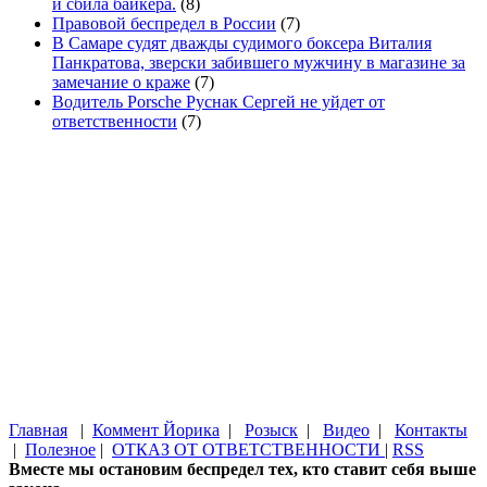
и сбила байкера.
(8)
Правовой беспредел в России
(7)
В Самаре судят дважды судимого боксера Виталия
Панкратова, зверски забившего мужчину в магазине за
замечание о краже
(7)
Водитель Porsche Руснак Сергей не уйдет от
ответственности
(7)
Главная
|
Коммент Йорика
|
Розыск
|
Видео
|
Контакты
|
Полезное
|
ОТКАЗ ОТ ОТВЕТСТВЕННОСТИ
|
RSS
Вместе мы остановим беспредел тех, кто ставит себя выше