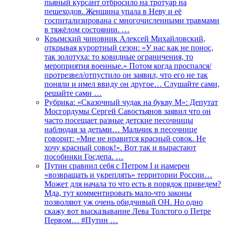
пьяный курсант отбросило на тротуар на
пешеходов. Женщина упала в Неву и её
госпитализирована с многочисленными травмами
в тяжёлом состоянии. …
Крымский чиновник Алексей Михайловский,
открывая курортный сезон: «У нас как не понос,
так золотуха: то ковидные ограничения, то
мероприятия военные.» Потом когда проспался/
протрезвел/отпустило он заявил, что его не так
поняли и имел ввиду он другое… Слушайте сами,
решайте сами …
Рубрика: «Сказочный чудак на букву М»: Депутат
Мосгордумы Сергей Савостьянов заявил что он
часто посещает разные детские песочницы
наблюдая за детьми… Мальчик в песочнице
говорит: «Мне не нравится красный совок. Не
хочу красный совок!». Вот так и вырастают
пособники Госдепа. …
Путин сравнил себя с Петром I и намерен
«возвращать и укреплять» территории России…
Может для начала то что есть в порядок приведем?
Мда, тут комментировать мало-что законы
позволяют уж очень обидчивый ОН. Но одно
скажу вот высказывание Лева Толстого о Петре
Первом… #Путин …