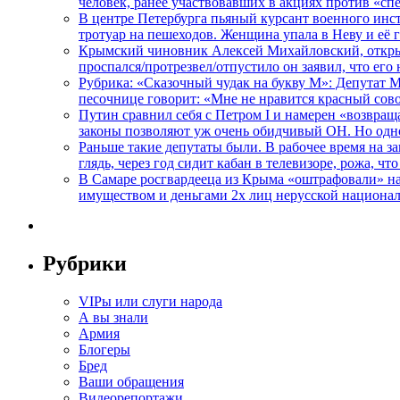
человек, ранее участвовавших в акциях против «сп
В центре Петербурга пьяный курсант военного инст
тротуар на пешеходов. Женщина упала в Неву и её
Крымский чиновник Алексей Михайловский, открывая
проспался/протрезвел/отпустило он заявил, что ег
Рубрика: «Сказочный чудак на букву М»: Депутат 
песочнице говорит: «Мне не нравится красный сово
Путин сравнил себя с Петром I и намерен «возвращ
законы позволяют уж очень обидчивый ОН. Но одн
Раньше такие депутаты были. В рабочее время на з
глядь, через год сидит кабан в телевизоре, рожа, чт
В Самаре росгвардееца из Крыма «оштрафовали» на 
имуществом и деньгами 2х лиц нерусской национа
Рубрики
VIPы или слуги народа
А вы знали
Армия
Блогеры
Бред
Ваши обращения
Видеорепортажи