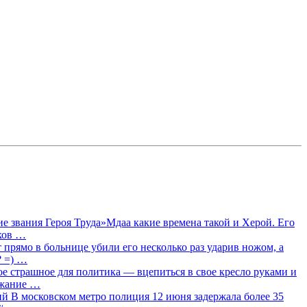
 звания Героя Труда»Мдаа какие времена такой и Херой. Его
лков …
прямо в больнице убили его несколько раз ударив ножом, а
? =) …
ое страшное для политика — вцепиться в свое кресло руками и
ржание …
 В московском метро полиция 12 июня задержала более 35