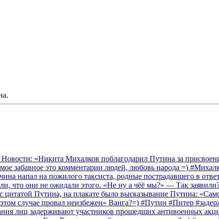
на.
 Новости: «Никита Михалков поблагодарил Путина за присвоение
амое забавное это комментарии людей, любовь народа =) #Миха
на напал на пожилого таксиста, родные пострадавшего в ответ 
и, что они не ожидали этого. «Не ну а чёё мы?» — Так заявили
 с цитатой Путина, на плакате было высказывание Путина: «Сам
 этом случае провал неизбежен» Ванга?=) #Путин #Питер #заде
ания лиц задерживают участников прошедших антивоенных акций