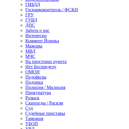
ГИБДД
Госнаркоконтроль / ФСКН
ГРУ
ГУВД
ДПС
Забота о нас
Интересно
Коммент Йорика
Мажоры
МВД
МЧС
На просторах рунета
Нет Беспределу
ОМОН
Педофилы
Подонки
Полиция / Милиция
Прокуратура
Розыск
Скинхеды / Расизм
Суд
Судебные приставы
Таможня
УБОП
УВД