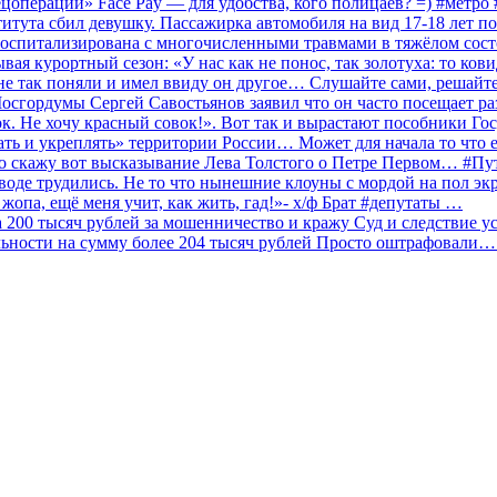
ецоперации» Face Pay — для удобства, кого полицаев? =) #метр
итута сбил девушку. Пассажирка автомобиля на вид 17-18 лет п
 госпитализирована с многочисленными травмами в тяжёлом сос
 курортный сезон: «У нас как не понос, так золотуха: то ков
о не так поняли и имел ввиду он другое… Слушайте сами, решайт
Мосгордумы Сергей Савостьянов заявил что он часто посещает р
к. Не хочу красный совок!». Вот так и вырастают пособники Го
ать и укреплять» территории России… Может для начала то что е
о скажу вот высказывание Лева Толстого о Петре Первом… #П
аводе трудились. Не то что нынешние клоуны с мордой на пол эк
о жопа, ещё меня учит, как жить, гад!»- х/ф Брат #депутаты …
200 тысяч рублей за мошенничество и кражу Суд и следствие ус
льности на сумму более 204 тысяч рублей Просто оштрафовали