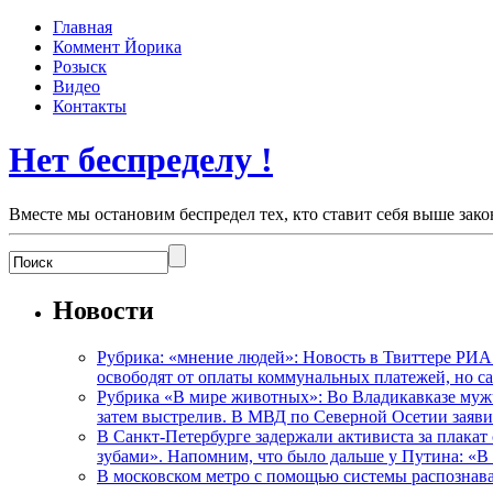
Главная
Коммент Йорика
Розыск
Видео
Контакты
Нет беспределу !
Вместе мы остановим беспредел тех, кто ставит себя выше зако
Новости
Рубрика: «мнение людей»: Новость в Твиттере РИА
освободят от оплаты коммунальных платежей, но с
Рубрика «В мире животных»: Во Владикавказе мужчи
затем выстрелив. В МВД по Северной Осетии заявил
В Санкт-Петербурге задержали активиста за плакат
зубами». Напомним, что было дальше у Путина: «В
В московском метро с помощью системы распознав