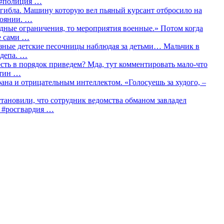
о #полиция …
огибла. Машину которую вел пьяный курсант отбросило на
тоянии. …
идные ограничения, то мероприятия военные.» Потом когда
е сами …
азные детские песочницы наблюдая за детьми… Мальчик в
сдепа. …
сть в порядок приведем? Мда, тут комментировать мало-что
утин …
рана и отрицательным интеллектом. «Голосуешь за худого, –
тановили, что сотрудник ведомства обманом завладел
… #росгвардия …