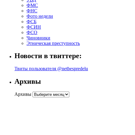
ФМС
ФНС
Фото недели
ФСБ
ФСИН
ФСО
Чиновники
Этническая преступность
Новости в твиттере:
Твиты пользователя @netbespredelu
Архивы
Архивы