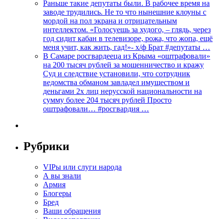
Раньше такие депутаты были. В рабочее время на
заводе трудились. Не то что нынешние клоуны с
мордой на пол экрана и отрицательным
интеллектом. «Голосуешь за худого, – глядь, через
год сидит кабан в телевизоре, рожа, что жопа, ещё
меня учит, как жить, гад!»- х/ф Брат #депутаты …
В Самаре росгвардееца из Крыма «оштрафовали»
на 200 тысяч рублей за мошенничество и кражу
Суд и следствие установили, что сотрудник
ведомства обманом завладел имуществом и
деньгами 2х лиц нерусской национальности на
сумму более 204 тысяч рублей Просто
оштрафовали… #росгвардия …
Рубрики
VIPы или слуги народа
А вы знали
Армия
Блогеры
Бред
Ваши обращения