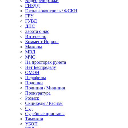
Видеорепортажи
ГИБДД
Госнаркоконтроль / ФСКН
ГРУ
ГУВД
ДПС
Забота о нас
Интересно
Коммент Йорика
Мажоры
МВД
МЧС
На просторах рунета
Нет Беспределу
ОМОН
Педофилы
Подонки
Полиция / Милиция
Прокуратура
Розыск
Скинхеды / Расизм
Суд
Судебные приставы
Таможня
УБОП