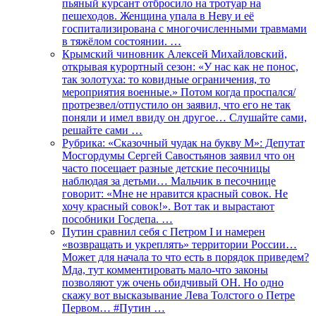
пьяный курсант отбросило на тротуар на
пешеходов. Женщина упала в Неву и её
госпитализирована с многочисленными травмами
в тяжёлом состоянии. …
Крымский чиновник Алексей Михайловский,
открывая курортный сезон: «У нас как не понос,
так золотуха: то ковидные ограничения, то
мероприятия военные.» Потом когда проспался/
протрезвел/отпустило он заявил, что его не так
поняли и имел ввиду он другое… Слушайте сами,
решайте сами …
Рубрика: «Сказочный чудак на букву М»: Депутат
Мосгордумы Сергей Савостьянов заявил что он
часто посещает разные детские песочницы
наблюдая за детьми… Мальчик в песочнице
говорит: «Мне не нравится красный совок. Не
хочу красный совок!». Вот так и вырастают
пособники Госдепа. …
Путин сравнил себя с Петром I и намерен
«возвращать и укреплять» территории России…
Может для начала то что есть в порядок приведем?
Мда, тут комментировать мало-что законы
позволяют уж очень обидчивый ОН. Но одно
скажу вот высказывание Лева Толстого о Петре
Первом… #Путин …