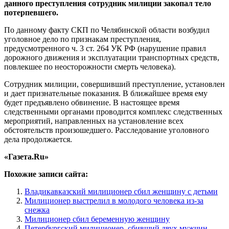
данного преступления сотрудник милиции закопал тело
потерпевшего.
По данному факту СКП по Челябинской области возбудил
уголовное дело по признакам преступления,
предусмотренного ч. 3 ст. 264 УК РФ (нарушение правил
дорожного движения и эксплуатации транспортных средств,
повлекшее по неосторожности смерть человека).
Сотрудник милиции, совершивший преступление, установлен
и дает признательные показания. В ближайшее время ему
будет предъявлено обвинение. В настоящее время
следственными органами проводится комплекс следственных
мероприятий, направленных на установление всех
обстоятельств произошедшего. Расследование уголовного
дела продолжается.
«Газета.Ru»
Похожие записи сайта:
Владикавказский милиционер сбил женщину с детьми
Милиционер выстрелил в молодого человека из-за
снежка
Милиционер сбил беременную женщину
Петербургский милиционер, сбивший двух мужчин,