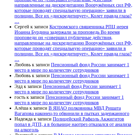
направленные на дискредитацию Вооружённых сил РФ,
которые проводят специальную операцию» заявили в
полиции. Все их «дискредитирует». Колет правда глаза?
…
Сергей
к записи
Костромского священника РПЦ иерея
Иоанна Бурдина задержали за проповедь Во время
проповеди он «совершил публичные действия,
направленные на дискредитацию Вооружённых сил РФ,
которые проводят специальную операцию» заявили в
полиции. Все их «дискредитирует». Колет правда глаза?
…
Любовь
к записи
Пенсионный фонд России занимает 1
место в мире по количеству сотрудников
Любовь
к записи
Пенсионный фонд России занимает 1
место в мире по количеству сотрудников
Эдд
к записи
Пенсионный фонд России занимает 1
место в мире по количеству сотрудников
гость
к записи
Пенсионный фонд России занимает 1
место в мире по количеству сотрудников
Алёша
к записи
В ЯНАО полковника МВД Ришата
Вагапова наконец-то обвинили в пытках задержанного
Надежда
к записи
Полицейский Рафаэль Акжигитов
попал в ДТП, а в больнице наотрез отказался от анализа
на алкоголь