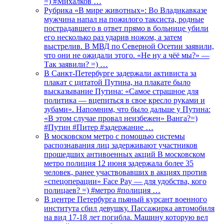
=) #Михалков …
Рубрика «В мире животных»: Во Владикавказе
мужчина напал на пожилого таксиста, родные
пострадавшего в ответ прямо в больнице убили
его несколько раз ударив ножом, а затем
выстрелив. В МВД по Северной Осетии заявили,
что они не ожидали этого. «Не ну а чёё мы?» —
Так заявили? =) …
В Санкт-Петербурге задержали активиста за
плакат с цитатой Путина, на плакате было
высказывание Путина: «Самое страшное для
политика — вцепиться в свое кресло руками и
зубами». Напомним, что было дальше у Путина:
«В этом случае провал неизбежен» Ванга?=)
#Путин #Питер #задержание …
В московском метро с помощью системы
распознавания лиц задерживают участников
прошедших антивоенных акций В московском
метро полиция 12 июня задержала более 35
человек, ранее участвовавших в акциях против
«спецоперации» Face Pay — для удобства, кого
полицаев? =) #метро #полиция …
В центре Петербурга пьяный курсант военного
института сбил девушку. Пассажирка автомобиля
на вид 17-18 лет погибла. Машину которую вел