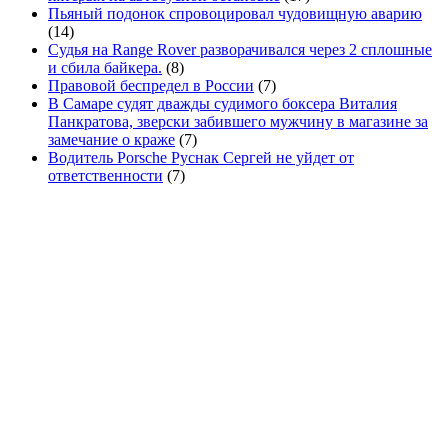
Пьяный подонок спровоцировал чудовищную аварию
(14)
Судья на Range Rover разворачивался через 2 сплошные
и сбила байкера.
(8)
Правовой беспредел в России
(7)
В Самаре судят дважды судимого боксера Виталия
Панкратова, зверски забившего мужчину в магазине за
замечание о краже
(7)
Водитель Porsche Руснак Сергей не уйдет от
ответственности
(7)