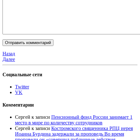
Назад
Далее
Социальные сети
Twitter
VK
Комментарии
Сергей
к записи
Пенсионный фонд России занимает 1
место в мире по количеству сотрудников
Сергей
к записи
Костромского священника РПЦ иерея
Иоанна Бурдина задержали за проповедь Во время
проповеди он «совершил публичные действия,