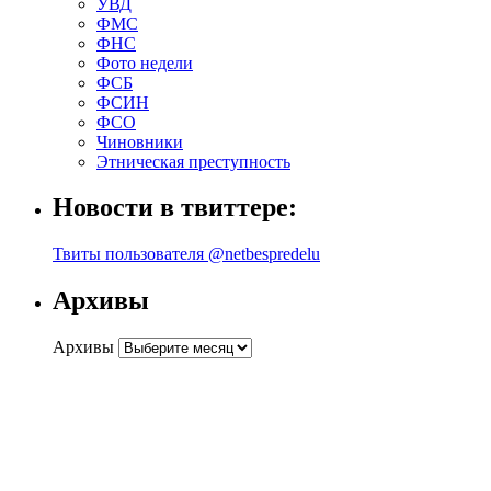
УВД
ФМС
ФНС
Фото недели
ФСБ
ФСИН
ФСО
Чиновники
Этническая преступность
Новости в твиттере:
Твиты пользователя @netbespredelu
Архивы
Архивы