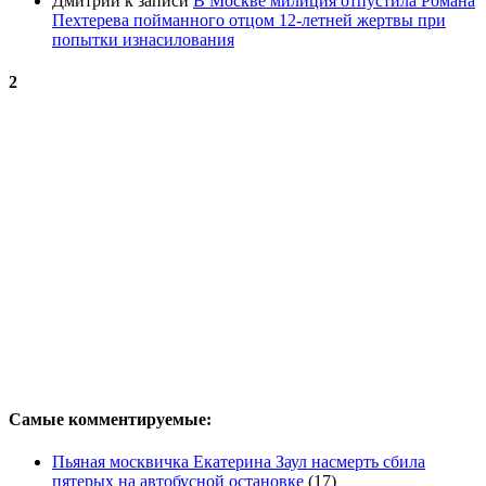
Дмитрий
к записи
В Москве милиция отпустила Романа
Пехтерева пойманного отцом 12-летней жертвы при
попытки изнасилования
2
Самые комментируемые:
Пьяная москвичка Екатерина Заул насмерть сбила
пятерых на автобусной остановке
(17)