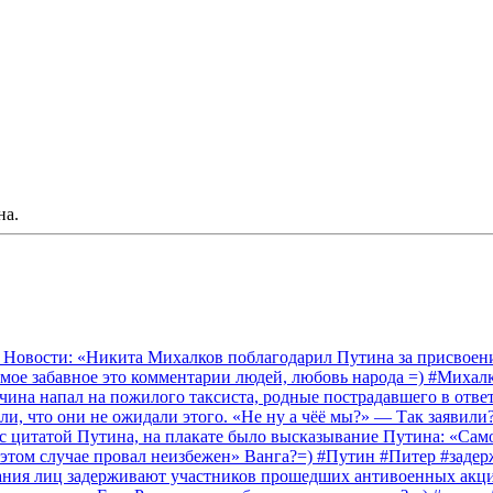
на.
 Новости: «Никита Михалков поблагодарил Путина за присвоение
амое забавное это комментарии людей, любовь народа =) #Миха
на напал на пожилого таксиста, родные пострадавшего в ответ 
и, что они не ожидали этого. «Не ну а чёё мы?» — Так заявили
 с цитатой Путина, на плакате было высказывание Путина: «Сам
 этом случае провал неизбежен» Ванга?=) #Путин #Питер #заде
ания лиц задерживают участников прошедших антивоенных акций