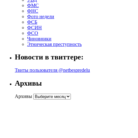
ФМС
ФНС
Фото недели
ФСБ
ФСИН
ФСО
Чиновники
Этническая преступность
Новости в твиттере:
Твиты пользователя @netbespredelu
Архивы
Архивы