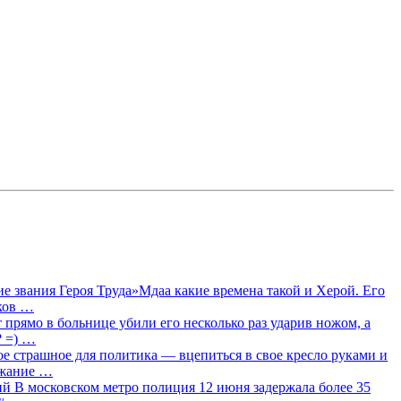
 звания Героя Труда»Мдаа какие времена такой и Херой. Его
лков …
прямо в больнице убили его несколько раз ударив ножом, а
? =) …
ое страшное для политика — вцепиться в свое кресло руками и
ржание …
 В московском метро полиция 12 июня задержала более 35