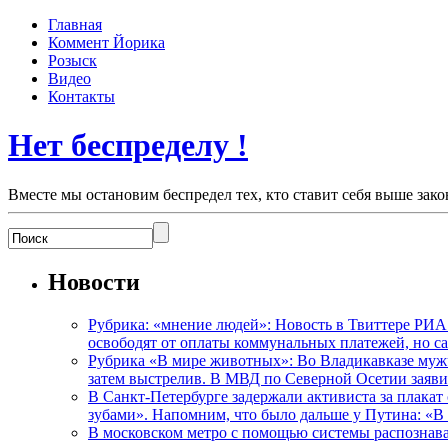
Главная
Коммент Йорика
Розыск
Видео
Контакты
Нет беспределу !
Вместе мы остановим беспредел тех, кто ставит себя выше зако
Новости
Рубрика: «мнение людей»: Новость в Твиттере РИА
освободят от оплаты коммунальных платежей, но с
Рубрика «В мире животных»: Во Владикавказе мужчи
затем выстрелив. В МВД по Северной Осетии заявил
В Санкт-Петербурге задержали активиста за плакат
зубами». Напомним, что было дальше у Путина: «В
В московском метро с помощью системы распознав