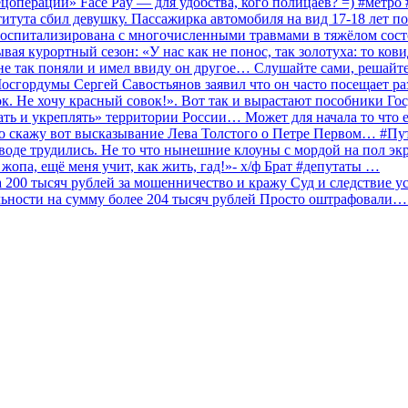
ецоперации» Face Pay — для удобства, кого полицаев? =) #метр
итута сбил девушку. Пассажирка автомобиля на вид 17-18 лет п
 госпитализирована с многочисленными травмами в тяжёлом сос
 курортный сезон: «У нас как не понос, так золотуха: то ков
о не так поняли и имел ввиду он другое… Слушайте сами, решайт
Мосгордумы Сергей Савостьянов заявил что он часто посещает р
к. Не хочу красный совок!». Вот так и вырастают пособники Го
ать и укреплять» территории России… Может для начала то что е
о скажу вот высказывание Лева Толстого о Петре Первом… #П
аводе трудились. Не то что нынешние клоуны с мордой на пол эк
о жопа, ещё меня учит, как жить, гад!»- х/ф Брат #депутаты …
200 тысяч рублей за мошенничество и кражу Суд и следствие ус
льности на сумму более 204 тысяч рублей Просто оштрафовали