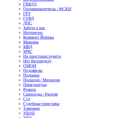
ГИБДД
Госнаркоконтроль / ФСКН
ГРУ
ГУВД
ДПС
Забота о нас
Интересно
Коммент Йорика
Мажоры
МВД
МЧС
На просторах рунета
Нет Беспределу
ОМОН
Педофилы
Подонки
Полиция / Милиция
Прокуратура
Розыск
Скинхеды / Расизм
Суд
Судебные приставы
Таможня
УБОП
УВД