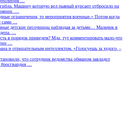
о #полиция …
огибла. Машину которую вел пьяный курсант отбросило на
тоянии. …
идные ограничения, то мероприятия военные.» Потом когда
е сами …
азные детские песочницы наблюдая за детьми… Мальчик в
сдепа. …
сть в порядок приведем? Мда, тут комментировать мало-что
утин …
рана и отрицательным интеллектом. «Голосуешь за худого, –
тановили, что сотрудник ведомства обманом завладел
… #росгвардия …