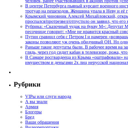
человек, ранее участвовавших в акциях против «сп
В центре Петербурга пьяный курсант военного инст
тротуар на пешеходов. Женщина упала в Неву и её
Крымский чиновник Алексей Михайловский, открывая
проспался/протрезвел/отпустило он заявил, что ег
Рубрика: «Сказочный чудак на букву М»: Депутат 
песочнице говорит: «Мне не нравится красный сово
Путин сравнил себя с Петром I и намерен «возвращ
законы позволяют уж очень обидчивый ОН. Но одн
Раньше такие депутаты были. В рабочее время на з
глядь, через год сидит кабан в телевизоре, рожа, чт
В Самаре росгвардееца из Крыма «оштрафовали» на 
имуществом и деньгами 2х лиц нерусской национа
Рубрики
VIPы или слуги народа
А вы знали
Армия
Блогеры
Бред
Ваши обращения
Видеорепортажи