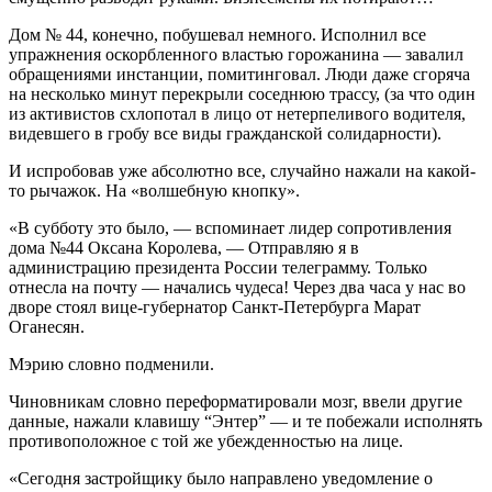
Дом № 44, конечно, побушевал немного. Исполнил все
упражнения оскорбленного властью горожанина — завалил
обращениями инстанции, помитинговал. Люди даже сгоряча
на несколько минут перекрыли соседнюю трассу, (за что один
из активистов схлопотал в лицо от нетерпеливого водителя,
видевшего в гробу все виды гражданской солидарности).
И испробовав уже абсолютно все, случайно нажали на какой-
то рычажок. На «волшебную кнопку».
«В субботу это было, — вспоминает лидер сопротивления
дома №44 Оксана Королева, — Отправляю я в
администрацию президента России телеграмму. Только
отнесла на почту — начались чудеса! Через два часа у нас во
дворе стоял вице-губернатор Санкт-Петербурга Марат
Оганесян.
Мэрию словно подменили.
Чиновникам словно переформатировали мозг, ввели другие
данные, нажали клавишу “Энтер” — и те побежали исполнять
противоположное с той же убежденностью на лице.
«Сегодня застройщику было направлено уведомление о