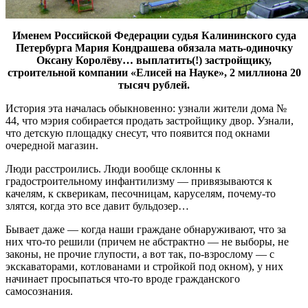
Именем Российской Федерации судья Калининского суда
Петербурга Мария Кондрашева обязала мать-одиночку
Оксану Королёву… выплатить(!) застройщику,
строительной компании «Елисей на Науке», 2 миллиона 20
тысяч рублей.
История эта началась обыкновенно: узнали жители дома №
44, что мэрия собирается продать застройщику двор. Узнали,
что детскую площадку снесут, что появится под окнами
очередной магазин.
Люди расстроились. Люди вообще склонны к
градостроительному инфантилизму — привязываются к
качелям, к скверикам, песочницам, каруселям, почему-то
злятся, когда это все давит бульдозер…
Бывает даже — когда наши граждане обнаруживают, что за
них что-то решили (причем не абстрактно — не выборы, не
законы, не прочие глупости, а вот так, по-взрослому — с
экскаваторами, котлованами и стройкой под окном), у них
начинает просыпаться что-то вроде гражданского
самосознания.