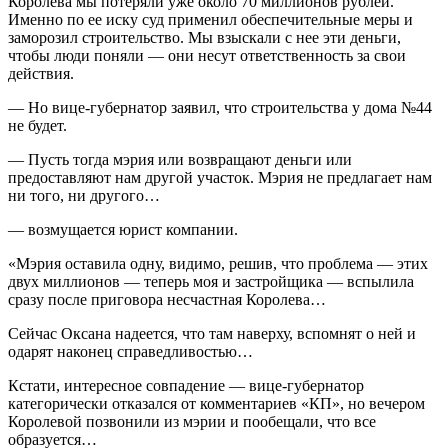
Королева мы потеряли уже около 70 миллионов рублей.
Именно по ее иску суд применил обеспечительные меры и
заморозил строительство. Мы взыскали с нее эти деньги,
чтобы люди поняли — они несут ответственность за свои
действия.
— Но вице-губернатор заявил, что строительства у дома №44
не будет.
— Пусть тогда мэрия или возвращают деньги или
предоставляют нам другой участок. Мэрия не предлагает нам
ни того, ни другого…
— возмущается юрист компании.
«Мэрия оставила одну, видимо, решив, что проблема — этих
двух миллионов — теперь моя и застройщика — вспылила
сразу после приговора несчастная Королева…
Сейчас Оксана надеется, что там наверху, вспомнят о ней и
одарят наконец справедливостью…
Кстати, интересное совпадение — вице-губернатор
категорически отказался от комментариев «КП», но вечером
Королевой позвонили из мэрии и пообещали, что все
образуется…