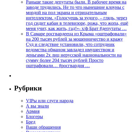
Раньше такие депутаты были. В рабочее время на
заводе трудились. Не то что нынешние клоуны с
мордой на пол экрана и отрицательным
интеллектом. «Голосуешь за худого, – глядь, через
год сидит кабан в телевизоре, рожа, что жопа, ещё
меня учит, как жить, гад!»- х/ф Брат #депутаты …
В Самаре росгвардееца из Крыма «оштрафовали»
на 200 тысяч рублей за мошенничество и кражу
Суд и следствие установили, что сотрудник
ведомства обманом завладел имуществом и
деньгами 2х лиц нерусской национальности на
сумму более 204 тысяч рублей Просто
оштрафовали… #росгвардия …
Рубрики
VIPы или слуги народа
А вы знали
Армия
Блогеры
Бред
Ваши обращения