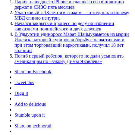
Парня, нашедшего iPhone и сдавшего его в полицию
держат в СИЗО пять месяцев
Участковый с 18-летним стажем — о том, как и почему
МВД сгнило изнутри.
Начался закрытый процесс по делу об избиении
кавказцами полицейского и двух девушек
В Удмуртии единоросс Марат Шаймухаметов из мэрии
Ижевска который курировал борьбу с наркотиками и
при этом торговавший наркотиками, получил 18 лет
колонии
Погиб первый ребенок, которого не дали усыновить
американцам по «закону Димы Яковлева»
Share on Facebook
Tweet this
Digg It
Add to delicious
Stumble upon it
Share on technorati