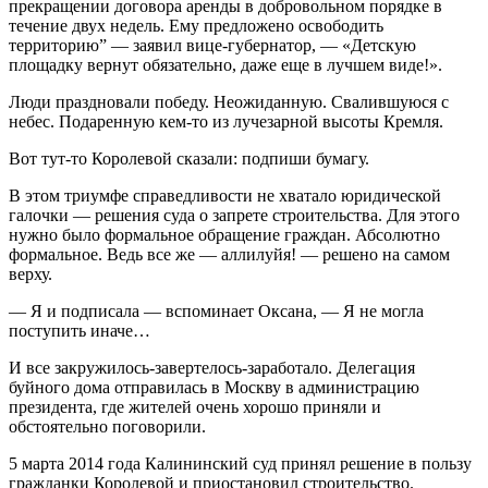
прекращении договора аренды в добровольном порядке в
течение двух недель. Ему предложено освободить
территорию” — заявил вице-губернатор, — «Детскую
площадку вернут обязательно, даже еще в лучшем виде!».
Люди праздновали победу. Неожиданную. Свалившуюся с
небес. Подаренную кем-то из лучезарной высоты Кремля.
Вот тут-то Королевой сказали: подпиши бумагу.
В этом триумфе справедливости не хватало юридической
галочки — решения суда о запрете строительства. Для этого
нужно было формальное обращение граждан. Абсолютно
формальное. Ведь все же — аллилуйя! — решено на самом
верху.
— Я и подписала — вспоминает Оксана, — Я не могла
поступить иначе…
И все закружилось-завертелось-заработало. Делегация
буйного дома отправилась в Москву в администрацию
президента, где жителей очень хорошо приняли и
обстоятельно поговорили.
5 марта 2014 года Калининский суд принял решение в пользу
гражданки Королевой и приостановил строительство.