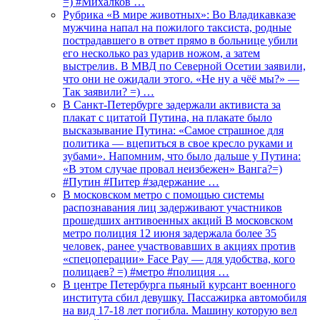
=) #Михалков …
Рубрика «В мире животных»: Во Владикавказе
мужчина напал на пожилого таксиста, родные
пострадавшего в ответ прямо в больнице убили
его несколько раз ударив ножом, а затем
выстрелив. В МВД по Северной Осетии заявили,
что они не ожидали этого. «Не ну а чёё мы?» —
Так заявили? =) …
В Санкт-Петербурге задержали активиста за
плакат с цитатой Путина, на плакате было
высказывание Путина: «Самое страшное для
политика — вцепиться в свое кресло руками и
зубами». Напомним, что было дальше у Путина:
«В этом случае провал неизбежен» Ванга?=)
#Путин #Питер #задержание …
В московском метро с помощью системы
распознавания лиц задерживают участников
прошедших антивоенных акций В московском
метро полиция 12 июня задержала более 35
человек, ранее участвовавших в акциях против
«спецоперации» Face Pay — для удобства, кого
полицаев? =) #метро #полиция …
В центре Петербурга пьяный курсант военного
института сбил девушку. Пассажирка автомобиля
на вид 17-18 лет погибла. Машину которую вел