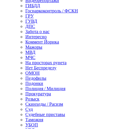
Видеорепортажи
ГИБДД
Госнаркоконтроль / ФСКН
ГРУ
ГУВД
ДПС
Забота о нас
Интересно
Коммент Йорика
Мажоры
МВД
МЧС
На просторах рунета
Нет Беспределу
ОМОН
Педофилы
Подонки
Полиция / Милиция
Прокуратура
Розыск
Скинхеды / Расизм
Суд
Судебные приставы
Таможня
УБОП