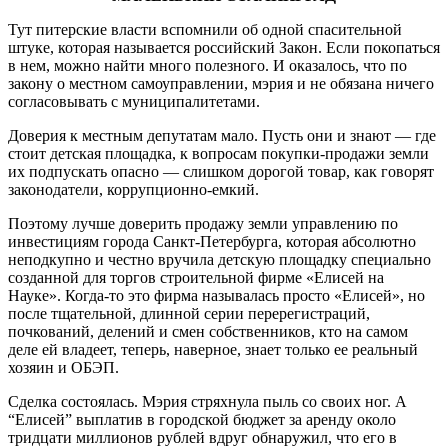
Тут питерские власти вспомнили об одной спасительной
штуке, которая называется российский Закон. Если покопаться
в нем, можно найти много полезного. И оказалось, что по
закону о местном самоуправлении, мэрия и не обязана ничего
согласовывать с муниципалитетами.
Доверия к местным депутатам мало. Пусть они и знают — где
стоит детская площадка, к вопросам покупки-продажи земли
их подпускать опасно — слишком дорогой товар, как говорят
законодатели, коррупционно-емкий.
Поэтому лучше доверить продажу земли управлению по
инвестициям города Санкт-Петербурга, которая абсолютно
неподкупно и честно вручила детскую площадку специально
созданной для торгов строительной фирме «Елисей на
Науке». Когда-то это фирма называлась просто «Елисей», но
после тщательной, длинной серии перерегистраций,
почкований, делений и смен собственников, кто на самом
деле ей владеет, теперь, наверное, знает только ее реальный
хозяин и ОБЭП.
Сделка состоялась. Мэрия стряхнула пыль со своих ног. А
“Елисей” выплатив в городской бюджет за аренду около
тридцати миллионов рублей вдруг обнаружил, что его в