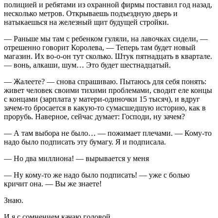
полицией и ребятами из охранной фирмы поставил год назад,
несколько метров. Открываешь подъездную дверь и
натыкаешься на железный щит будущей стройки.
— Раньше мы там с ребенком гуляли, на лавочках сидели, —
отрешенно говорит Королева, — Теперь там будет новый
магазин. Их во-о-он тут сколько. Штук пятнадцать в квартале.
— вонь, алкаши, шум… Это будет шестнадцатый.
— Жалеете? — снова спрашиваю. Пытаюсь для себя понять:
живет человек своими тихими проблемами, сводит еле концы
с концами (зарплата у матери-одиночки 15 тысяч), и вдруг
зачем-то бросается в какую-то сумасшедшую историю, как в
прорубь. Наверное, сейчас думает: Господи, ну зачем?
— А там выбора не было… — пожимает плечами. — Кому-то
надо было подписать эту бумагу. Я и подписала.
— Но два миллиона! — вырывается у меня
— Ну кому-то же надо было подписать! — уже с болью
кричит она. — Вы же знаете!
Знаю.
И я с сомнением качаю головой.