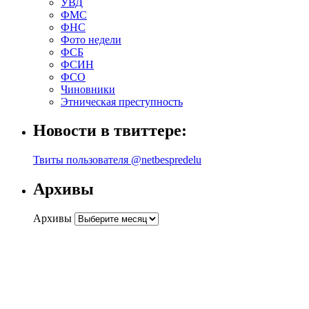
УВД
ФМС
ФНС
Фото недели
ФСБ
ФСИН
ФСО
Чиновники
Этническая преступность
Новости в твиттере:
Твиты пользователя @netbespredelu
Архивы
Архивы