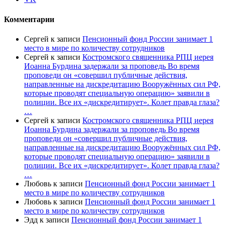
Комментарии
Сергей
к записи
Пенсионный фонд России занимает 1
место в мире по количеству сотрудников
Сергей
к записи
Костромского священника РПЦ иерея
Иоанна Бурдина задержали за проповедь Во время
проповеди он «совершил публичные действия,
направленные на дискредитацию Вооружённых сил РФ,
которые проводят специальную операцию» заявили в
полиции. Все их «дискредитирует». Колет правда глаза?
…
Сергей
к записи
Костромского священника РПЦ иерея
Иоанна Бурдина задержали за проповедь Во время
проповеди он «совершил публичные действия,
направленные на дискредитацию Вооружённых сил РФ,
которые проводят специальную операцию» заявили в
полиции. Все их «дискредитирует». Колет правда глаза?
…
Любовь
к записи
Пенсионный фонд России занимает 1
место в мире по количеству сотрудников
Любовь
к записи
Пенсионный фонд России занимает 1
место в мире по количеству сотрудников
Эдд
к записи
Пенсионный фонд России занимает 1