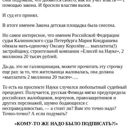
помощью закона. И бросили властям вызов.
И суд его принял.
В итоге именем Закона детская площадка была снесена.
Но самое интересное, что именем Российской Федерации
судья Калининского суда Петербурга Мария Кондрашева
обязала мать-одиночку Оксану Королёву… выплатить(!)
застройщику, строительной компании «Елисей на Науке», 2
миллиона 20 тысяч рублей.
Да-да, это не галлюцинация, можете прочитать эту строчку
еще раз: за то, что жительница жаловалась, она должна
«выплатить 2 миллиона 20 тысяч»….
То есть на проспекте Науки случился любопытный судебный
прецедент. Получается, русская Фемида мягко предупредила
российских жалобщиков, ворчунов, правозащитников и
других персонажей, шумно бодающихся с
несправедливостью, — а стоит ли? Вам это точно надо?
Точно-точно? А если подумать?
«КОМУ-ТО ЖЕ НАДО БЫЛО ПОДПИСАТЬ?!»