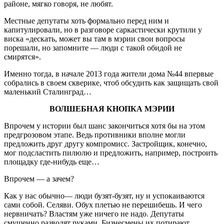
районе, мягко говоря, не любят.
Местные депутаты хоть формально перед ним и
капитулировали, но в разговоре саркастически крутили у
виска «дескать, может вы там в мэрии свои вопросы
порешали, но запомните — люди с такой обидой не
смирятся».
Именно тогда, в начале 2013 года жители дома №44 впервые
собрались в своем скверике, чтоб обсудить как защищать свой
маленький Сталинград…
ВОЛШЕБНАЯ КНОПКА МЭРИИ
Впрочем у истории был шанс закончиться хотя бы на этом
предгрозовом этапе. Ведь противники вполне могли
предложить друг другу компромисс. Застройщик, конечно,
мог подсластить пилюлю и предложить, например, построить
площадку где-нибудь еще…
Впрочем — а зачем?
Как у нас обычно— люди бузят-бузят, ну и успокаиваются
сами собой. Селяви. Обух плетью не перешибешь. И чего
нервничать? Властям уже ничего не надо. Депутаты
смущенно разводят руками. Бизнесмены их потирают…