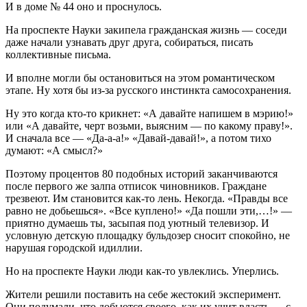
И в доме № 44 оно и проснулось.
На проспекте Науки закипела гражданская жизнь — соседи
даже начали узнавать друг друга, собираться, писать
коллективные письма.
И вполне могли бы остановиться на этом романтическом
этапе. Ну хотя бы из-за русского инстинкта самосохранения.
Ну это когда кто-то крикнет: «А давайте напишем в мэрию!»
или «А давайте, черт возьми, выясним — по какому праву!».
И сначала все — «Да-а-а!» «Давай-давай!», а потом тихо
думают: «А смысл?»
Поэтому процентов 80 подобных историй заканчиваются
после первого же залпа отписок чиновников. Граждане
трезвеют. Им становится как-то лень. Некогда. «Правды все
равно не добьешься». «Все куплено!» «Да пошли эти,…!» —
приятно думаешь ты, засыпая под уютный телевизор. И
условную детскую площадку бульдозер сносит спокойно, не
нарушая городской идиллии.
Но на проспекте Науки люди как-то увлеклись. Уперлись.
Жители решили поставить на себе жестокий эксперимент.
Они подумали, что добьются своего, как их учит власть — с