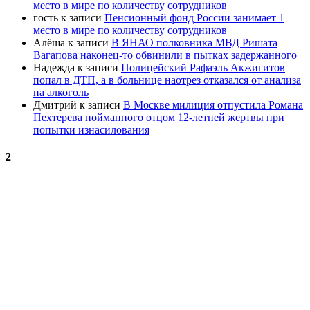
место в мире по количеству сотрудников
гость
к записи
Пенсионный фонд России занимает 1
место в мире по количеству сотрудников
Алёша
к записи
В ЯНАО полковника МВД Ришата
Вагапова наконец-то обвинили в пытках задержанного
Надежда
к записи
Полицейский Рафаэль Акжигитов
попал в ДТП, а в больнице наотрез отказался от анализа
на алкоголь
Дмитрий
к записи
В Москве милиция отпустила Романа
Пехтерева пойманного отцом 12-летней жертвы при
попытки изнасилования
2