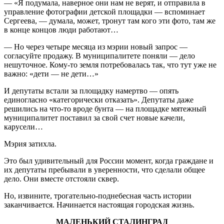
— «Я подумала, наверное они нам не верят, и отправила в
управление фотографии детской площадки — вспоминает
Сергеева, — думала, может, тронут там кого эти фото, там же
в конце концов люди работают…
— Но через четыре месяца из мэрии новый запрос —
согласуйте продажу. В муниципалитете поняли — дело
нешуточное. Кому-то земля потребовалась так, что тут уже не
важно: «дети — не дети…»
И депутаты встали за площадку намертво — опять
единогласно «категорически отказать». Депутаты даже
решились на что-то вроде бунта — на площадке мятежный
муниципалитет поставил за свой счет новые качели,
карусели…
Мэрия затихла.
Это был удивительный для России момент, когда граждане и
их депутаты пребывали в уверенности, что сделали общее
дело. Они вместе отстояли сквер.
Но, извините, трогательно-поднебесная часть истории
заканчивается. Начинается настоящая городская жизнь.
МАЛЕНЬКИЙ СТАЛИНГРАД