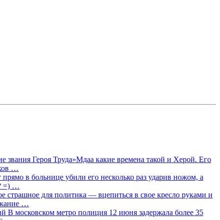
 звания Героя Труда»Мдаа какие времена такой и Херой. Его
лков …
прямо в больнице убили его несколько раз ударив ножом, а
? =) …
ое страшное для политика — вцепиться в свое кресло руками и
ржание …
 В московском метро полиция 12 июня задержала более 35