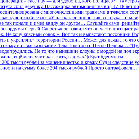
ецоперации» Face Pay — для удобства, кого полицаев? =) #метр
итута сбил девушку. Пассажирка автомобиля на вид 17-18 лет п
 госпитализирована с многочисленными травмами в тяжёлом сос
 курортный сезон: «У нас как не понос, так золотуха: то ков
о не так поняли и имел ввиду он другое… Слушайте сами, решайт
Мосгордумы Сергей Савостьянов заявил что он часто посещает р
к. Не хочу красный совок!». Вот так и вырастают пособники Го
ать и укреплять» территории России… Может для начала то что е
о скажу вот высказывание Лева Толстого о Петре Первом… #П
аводе трудились. Не то что нынешние клоуны с мордой на пол эк
о жопа, ещё меня учит, как жить, гад!»- х/ф Брат #депутаты …
200 тысяч рублей за мошенничество и кражу Суд и следствие ус
льности на сумму более 204 тысяч рублей Просто оштрафовали