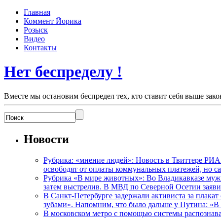
Главная
Коммент Йорика
Розыск
Видео
Контакты
Нет беспределу !
Вместе мы остановим беспредел тех, кто ставит себя выше зако
Новости
Рубрика: «мнение людей»: Новость в Твиттере РИА
освободят от оплаты коммунальных платежей, но с
Рубрика «В мире животных»: Во Владикавказе мужчи
затем выстрелив. В МВД по Северной Осетии заявил
В Санкт-Петербурге задержали активиста за плакат
зубами». Напомним, что было дальше у Путина: «В
В московском метро с помощью системы распознав