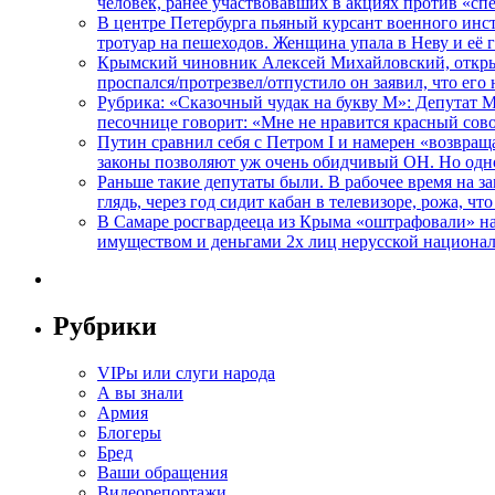
человек, ранее участвовавших в акциях против «сп
В центре Петербурга пьяный курсант военного инст
тротуар на пешеходов. Женщина упала в Неву и её
Крымский чиновник Алексей Михайловский, открывая
проспался/протрезвел/отпустило он заявил, что ег
Рубрика: «Сказочный чудак на букву М»: Депутат 
песочнице говорит: «Мне не нравится красный сово
Путин сравнил себя с Петром I и намерен «возвращ
законы позволяют уж очень обидчивый ОН. Но одн
Раньше такие депутаты были. В рабочее время на з
глядь, через год сидит кабан в телевизоре, рожа, чт
В Самаре росгвардееца из Крыма «оштрафовали» на 
имуществом и деньгами 2х лиц нерусской национа
Рубрики
VIPы или слуги народа
А вы знали
Армия
Блогеры
Бред
Ваши обращения
Видеорепортажи