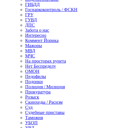
ГИБДД
Госнаркоконтроль / ФСКН
ГРУ
ГУВД
ДПС
Забота о нас
Интересно
Коммент Йорика
Мажоры
МВД
МЧС
На просторах рунета
Нет Беспределу
ОМОН
Педофилы
Подонки
Полиция / Милиция
Прокуратура
Розыск
Скинхеды / Расизм
Суд
Судебные приставы
Таможня
УБОП
УВД