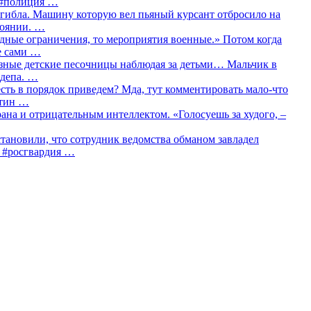
о #полиция …
огибла. Машину которую вел пьяный курсант отбросило на
тоянии. …
идные ограничения, то мероприятия военные.» Потом когда
е сами …
азные детские песочницы наблюдая за детьми… Мальчик в
сдепа. …
сть в порядок приведем? Мда, тут комментировать мало-что
утин …
рана и отрицательным интеллектом. «Голосуешь за худого, –
тановили, что сотрудник ведомства обманом завладел
… #росгвардия …