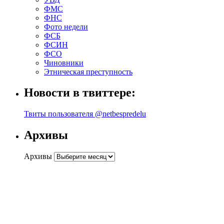
ФМС
ФНС
Фото недели
ФСБ
ФСИН
ФСО
Чиновники
Этническая преступность
Новости в твиттере:
Твиты пользователя @netbespredelu
Архивы
Архивы