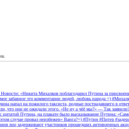
на.
 Новости: «Никита Михалков поблагодарил Путина за присвоение
амое забавное это комментарии людей, любовь народа =) #Миха
на напал на пожилого таксиста, родные пострадавшего в ответ 
и, что они не ожидали этого. «Не ну а чёё мы?» — Так заявили
 с цитатой Путина, на плакате было высказывание Путина: «Сам
 этом случае провал неизбежен» Ванга?=) #Путин #Питер #заде
ания лиц задерживают участников прошедших антивоенных акций