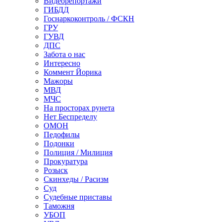
Видеорепортажи
ГИБДД
Госнаркоконтроль / ФСКН
ГРУ
ГУВД
ДПС
Забота о нас
Интересно
Коммент Йорика
Мажоры
МВД
МЧС
На просторах рунета
Нет Беспределу
ОМОН
Педофилы
Подонки
Полиция / Милиция
Прокуратура
Розыск
Скинхеды / Расизм
Суд
Судебные приставы
Таможня
УБОП