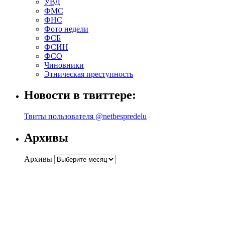
УВД
ФМС
ФНС
Фото недели
ФСБ
ФСИН
ФСО
Чиновники
Этническая преступность
Новости в твиттере:
Твиты пользователя @netbespredelu
Архивы
Архивы