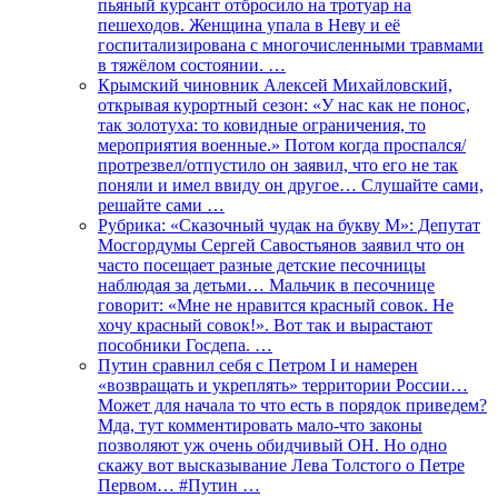
пьяный курсант отбросило на тротуар на
пешеходов. Женщина упала в Неву и её
госпитализирована с многочисленными травмами
в тяжёлом состоянии. …
Крымский чиновник Алексей Михайловский,
открывая курортный сезон: «У нас как не понос,
так золотуха: то ковидные ограничения, то
мероприятия военные.» Потом когда проспался/
протрезвел/отпустило он заявил, что его не так
поняли и имел ввиду он другое… Слушайте сами,
решайте сами …
Рубрика: «Сказочный чудак на букву М»: Депутат
Мосгордумы Сергей Савостьянов заявил что он
часто посещает разные детские песочницы
наблюдая за детьми… Мальчик в песочнице
говорит: «Мне не нравится красный совок. Не
хочу красный совок!». Вот так и вырастают
пособники Госдепа. …
Путин сравнил себя с Петром I и намерен
«возвращать и укреплять» территории России…
Может для начала то что есть в порядок приведем?
Мда, тут комментировать мало-что законы
позволяют уж очень обидчивый ОН. Но одно
скажу вот высказывание Лева Толстого о Петре
Первом… #Путин …