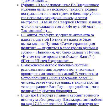
=) #Михалков …
Рубрика «В мире животных»: Во Владикавказе
мужчина напал на пожилого таксиста, родные
пострадавшего в ответ прямо в больнице убили
его несколько раз ударив ножом, а затем
выстрелив. В МВД по Северной Осетии заявили,
что они не ожидали этого. «Не ну а чёё мы?» —
Так заявили? =) …
В Санкт-Петербурге задержали активиста за
плакат с цитатой Путина, на плакате было
высказывание Путина: «Самое страшное для
политика — вцепиться в свое кресло руками и
зубами». Напомним, что было дальше у Путина:
«В этом случае провал неизбежен» Ванга?=)
#Путин #Питер #задержание …
В московском метро с помощью системы
распознавания лиц задерживают участников
прошедших антивоенных акций В московском
метро полиция 12 июня задержала более 35
человек, ранее участвовавших в акциях против
«спецоперации» Face Pay — для удобства, кого
полицаев? =) #метро #полиция …
В центре Петербурга пьяный курсант военного
института сбил девушку. Пассажирка автомобиля
на вид 17-18 лет погибла. Машину которую вел