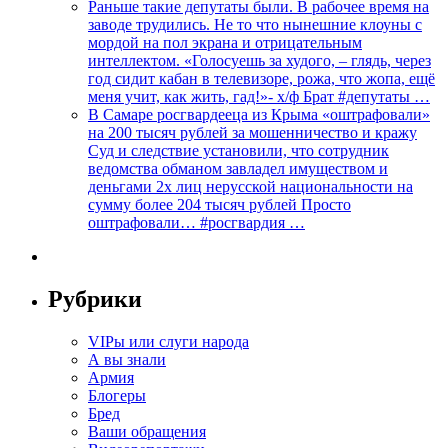
Раньше такие депутаты были. В рабочее время на
заводе трудились. Не то что нынешние клоуны с
мордой на пол экрана и отрицательным
интеллектом. «Голосуешь за худого, – глядь, через
год сидит кабан в телевизоре, рожа, что жопа, ещё
меня учит, как жить, гад!»- х/ф Брат #депутаты …
В Самаре росгвардееца из Крыма «оштрафовали»
на 200 тысяч рублей за мошенничество и кражу
Суд и следствие установили, что сотрудник
ведомства обманом завладел имуществом и
деньгами 2х лиц нерусской национальности на
сумму более 204 тысяч рублей Просто
оштрафовали… #росгвардия …
Рубрики
VIPы или слуги народа
А вы знали
Армия
Блогеры
Бред
Ваши обращения