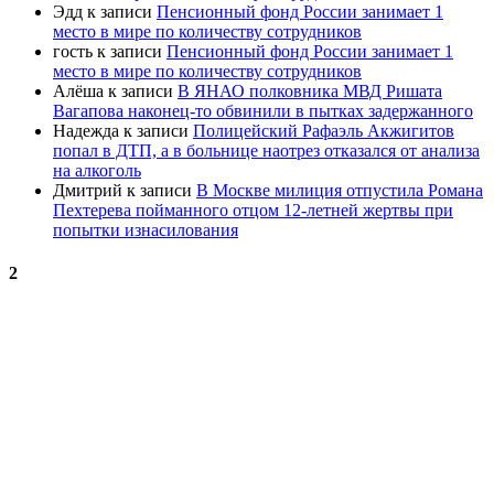
Эдд
к записи
Пенсионный фонд России занимает 1
место в мире по количеству сотрудников
гость
к записи
Пенсионный фонд России занимает 1
место в мире по количеству сотрудников
Алёша
к записи
В ЯНАО полковника МВД Ришата
Вагапова наконец-то обвинили в пытках задержанного
Надежда
к записи
Полицейский Рафаэль Акжигитов
попал в ДТП, а в больнице наотрез отказался от анализа
на алкоголь
Дмитрий
к записи
В Москве милиция отпустила Романа
Пехтерева пойманного отцом 12-летней жертвы при
попытки изнасилования
2