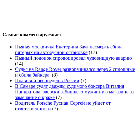
Самые комментируемые:
Пьяная москвичка Екатерина Заул насмерть сбила
пятерых на автобусной остановке
(17)
Пьяный подонок спровоцировал чудовищную аварию
(14)
Судья на Range Rover разворачивался через 2 сплошные
и сбила байкера.
(8)
Правовой беспредел в России
(7)
В Самаре судят дважды судимого боксера Виталия
Панкратова, зверски забившего мужчину в магазине за
замечание о краже
(7)
Водитель Porsche Руснак Сергей не уйдет от
ответственности
(7)