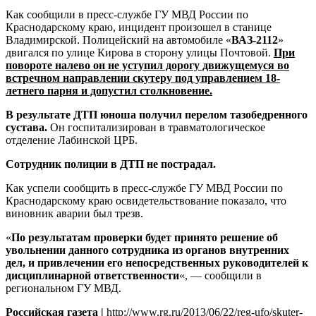
Как сообщили в пресс-службе ГУ МВД России по
Краснодарскому краю, инцидент произошел в станице
Владимирской. Полицейский на автомобиле «
ВАЗ-2112
»
двигался по улице Кирова в сторону улицы Почтовой.
При
повороте налево он не уступил дорогу движущемуся во
встречном направлении скутеру под управлением 18-
летнего парня и допустил столкновение.
В результате ДТП юноша получил перелом тазобедренного
сустава.
Он госпитализирован в травматологическое
отделение Лабинской ЦРБ.
Сотрудник полиции в ДТП не пострадал.
Как успели сообщить в пресс-службе ГУ МВД России по
Краснодарскому краю освидетельствование показало, что
виновник аварии был трезв.
«
По результатам проверки будет принято решение об
увольнении данного сотрудника из органов внутренних
дел, и привлечении его непосредственных руководителей к
дисциплинарной ответственности
«, — сообщили в
региональном ГУ МВД.
Российская газета |
http://www.rg.ru/2013/06/22/reg-ufo/skuter-