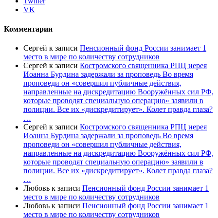
Twitter
VK
Комментарии
Сергей
к записи
Пенсионный фонд России занимает 1
место в мире по количеству сотрудников
Сергей
к записи
Костромского священника РПЦ иерея
Иоанна Бурдина задержали за проповедь Во время
проповеди он «совершил публичные действия,
направленные на дискредитацию Вооружённых сил РФ,
которые проводят специальную операцию» заявили в
полиции. Все их «дискредитирует». Колет правда глаза?
…
Сергей
к записи
Костромского священника РПЦ иерея
Иоанна Бурдина задержали за проповедь Во время
проповеди он «совершил публичные действия,
направленные на дискредитацию Вооружённых сил РФ,
которые проводят специальную операцию» заявили в
полиции. Все их «дискредитирует». Колет правда глаза?
…
Любовь
к записи
Пенсионный фонд России занимает 1
место в мире по количеству сотрудников
Любовь
к записи
Пенсионный фонд России занимает 1
место в мире по количеству сотрудников