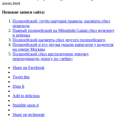
anons.html
Похожие записи сайта:
Полицейский, грубо нарушив правила, насмерть сбил
пешехода
Пьяный полицейский на Mitsubishi Galant сбил мужчину
и ребенка
Полицейский насмерть сбил другого полицейского
Полицейский и его друзья украли навигатор у водителя
на севере Москвы
Полицейский сбил шестилетнюю девочку,
переходившую дорогу по «зебре»
Share on Facebook
Tweet this
Digg It
Add to delicious
Stumble upon it
Share on technorati