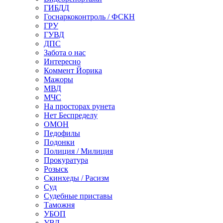
ГИБДД
Госнаркоконтроль / ФСКН
ГРУ
ГУВД
ДПС
Забота о нас
Интересно
Коммент Йорика
Мажоры
МВД
МЧС
На просторах рунета
Нет Беспределу
ОМОН
Педофилы
Подонки
Полиция / Милиция
Прокуратура
Розыск
Скинхеды / Расизм
Суд
Судебные приставы
Таможня
УБОП
УВД