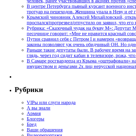
человек, ранее участвовавших в акциях против «сп
В центре Петербурга пьяный курсант военного инст
тротуар на пешеходов. Женщина упала в Неву и её
Крымский чиновник Алексей Михайловский, открывая
проспался/протрезвел/отпустило он заявил, что ег
Рубрика: «Сказочный чудак на букву М»: Депутат 
песочнице говорит: «Мне не нравится красный сово
Путин сравнил себя с Петром I и намерен «возвращ
законы позволяют уж очень обидчивый ОН. Но одн
Раньше такие депутаты были. В рабочее время на з
глядь, через год сидит кабан в телевизоре, рожа, чт
В Самаре росгвардееца из Крыма «оштрафовали» на 
имуществом и деньгами 2х лиц нерусской национа
Рубрики
VIPы или слуги народа
А вы знали
Армия
Блогеры
Бред
Ваши обращения
Видеорепортажи