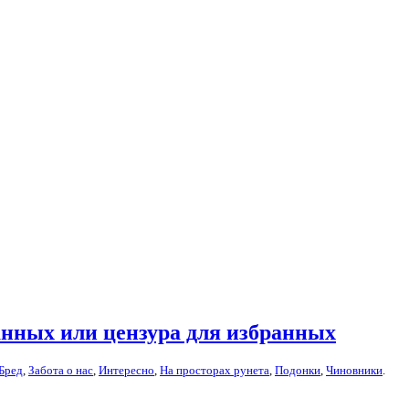
анных или цензура для избранных
Бред
,
Забота о нас
,
Интересно
,
На просторах рунета
,
Подонки
,
Чиновники
.