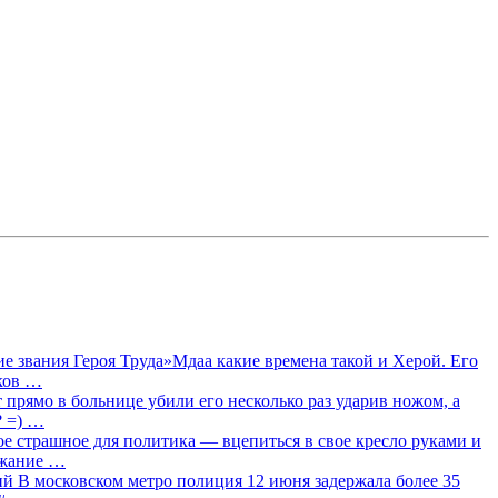
 звания Героя Труда»Мдаа какие времена такой и Херой. Его
лков …
прямо в больнице убили его несколько раз ударив ножом, а
? =) …
ое страшное для политика — вцепиться в свое кресло руками и
ржание …
 В московском метро полиция 12 июня задержала более 35