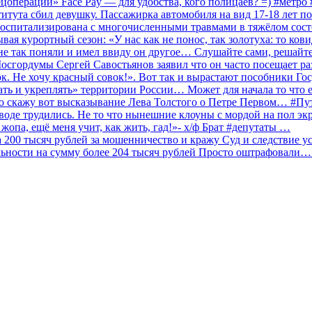
ецоперации» Face Pay — для удобства, кого полицаев? =) #метр
итута сбил девушку. Пассажирка автомобиля на вид 17-18 лет п
 госпитализирована с многочисленными травмами в тяжёлом сос
 курортный сезон: «У нас как не понос, так золотуха: то ков
о не так поняли и имел ввиду он другое… Слушайте сами, решайт
Мосгордумы Сергей Савостьянов заявил что он часто посещает р
к. Не хочу красный совок!». Вот так и вырастают пособники Го
ать и укреплять» территории России… Может для начала то что е
о скажу вот высказывание Лева Толстого о Петре Первом… #П
аводе трудились. Не то что нынешние клоуны с мордой на пол эк
о жопа, ещё меня учит, как жить, гад!»- х/ф Брат #депутаты …
200 тысяч рублей за мошенничество и кражу Суд и следствие ус
льности на сумму более 204 тысяч рублей Просто оштрафовали