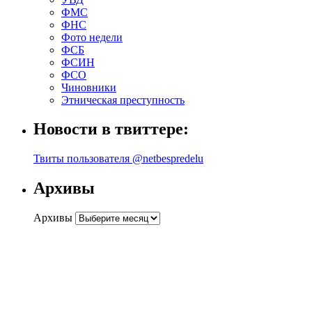
ФМС
ФНС
Фото недели
ФСБ
ФСИН
ФСО
Чиновники
Этническая преступность
Новости в твиттере:
Твиты пользователя @netbespredelu
Архивы
Архивы