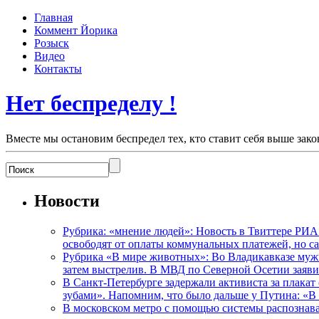
Главная
Коммент Йорика
Розыск
Видео
Контакты
Нет беспределу !
Вместе мы остановим беспредел тех, кто ставит себя выше зако
Новости
Рубрика: «мнение людей»: Новость в Твиттере РИА
освободят от оплаты коммунальных платежей, но с
Рубрика «В мире животных»: Во Владикавказе мужчи
затем выстрелив. В МВД по Северной Осетии заявил
В Санкт-Петербурге задержали активиста за плакат
зубами». Напомним, что было дальше у Путина: «В
В московском метро с помощью системы распознав