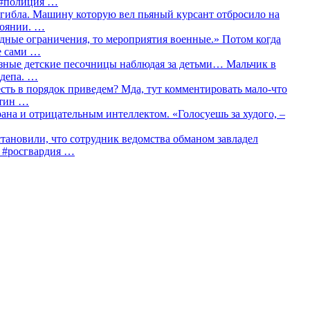
о #полиция …
огибла. Машину которую вел пьяный курсант отбросило на
тоянии. …
идные ограничения, то мероприятия военные.» Потом когда
е сами …
азные детские песочницы наблюдая за детьми… Мальчик в
сдепа. …
сть в порядок приведем? Мда, тут комментировать мало-что
утин …
рана и отрицательным интеллектом. «Голосуешь за худого, –
тановили, что сотрудник ведомства обманом завладел
… #росгвардия …