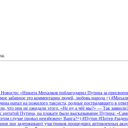
на.
 Новости: «Никита Михалков поблагодарил Путина за присвоение
амое забавное это комментарии людей, любовь народа =) #Миха
на напал на пожилого таксиста, родные пострадавшего в ответ 
и, что они не ожидали этого. «Не ну а чёё мы?» — Так заявили
 с цитатой Путина, на плакате было высказывание Путина: «Сам
 этом случае провал неизбежен» Ванга?=) #Путин #Питер #заде
ания лиц задерживают участников прошедших антивоенных акций