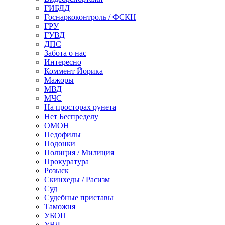
ГИБДД
Госнаркоконтроль / ФСКН
ГРУ
ГУВД
ДПС
Забота о нас
Интересно
Коммент Йорика
Мажоры
МВД
МЧС
На просторах рунета
Нет Беспределу
ОМОН
Педофилы
Подонки
Полиция / Милиция
Прокуратура
Розыск
Скинхеды / Расизм
Суд
Судебные приставы
Таможня
УБОП
УВД