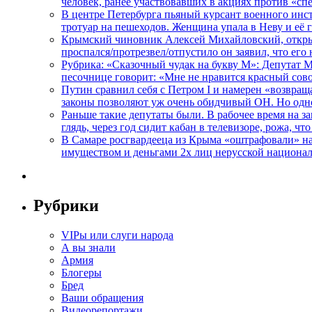
человек, ранее участвовавших в акциях против «сп
В центре Петербурга пьяный курсант военного инст
тротуар на пешеходов. Женщина упала в Неву и её
Крымский чиновник Алексей Михайловский, открывая
проспался/протрезвел/отпустило он заявил, что ег
Рубрика: «Сказочный чудак на букву М»: Депутат 
песочнице говорит: «Мне не нравится красный сово
Путин сравнил себя с Петром I и намерен «возвращ
законы позволяют уж очень обидчивый ОН. Но одн
Раньше такие депутаты были. В рабочее время на з
глядь, через год сидит кабан в телевизоре, рожа, чт
В Самаре росгвардееца из Крыма «оштрафовали» на 
имуществом и деньгами 2х лиц нерусской национа
Рубрики
VIPы или слуги народа
А вы знали
Армия
Блогеры
Бред
Ваши обращения
Видеорепортажи