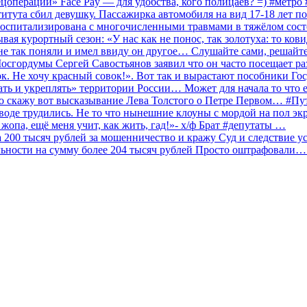
ецоперации» Face Pay — для удобства, кого полицаев? =) #метр
итута сбил девушку. Пассажирка автомобиля на вид 17-18 лет п
 госпитализирована с многочисленными травмами в тяжёлом сос
 курортный сезон: «У нас как не понос, так золотуха: то ков
о не так поняли и имел ввиду он другое… Слушайте сами, решайт
Мосгордумы Сергей Савостьянов заявил что он часто посещает р
к. Не хочу красный совок!». Вот так и вырастают пособники Го
ать и укреплять» территории России… Может для начала то что е
о скажу вот высказывание Лева Толстого о Петре Первом… #П
аводе трудились. Не то что нынешние клоуны с мордой на пол эк
о жопа, ещё меня учит, как жить, гад!»- х/ф Брат #депутаты …
200 тысяч рублей за мошенничество и кражу Суд и следствие ус
льности на сумму более 204 тысяч рублей Просто оштрафовали