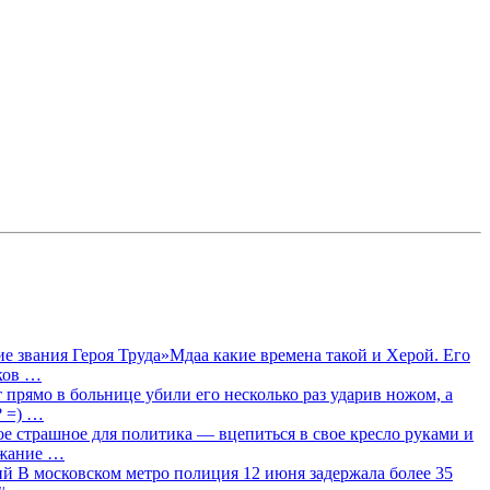
 звания Героя Труда»Мдаа какие времена такой и Херой. Его
лков …
прямо в больнице убили его несколько раз ударив ножом, а
? =) …
ое страшное для политика — вцепиться в свое кресло руками и
ржание …
 В московском метро полиция 12 июня задержала более 35