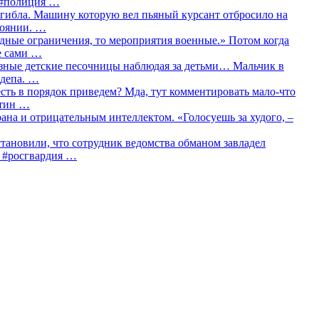
о #полиция …
огибла. Машину которую вел пьяный курсант отбросило на
тоянии. …
идные ограничения, то мероприятия военные.» Потом когда
е сами …
азные детские песочницы наблюдая за детьми… Мальчик в
сдепа. …
сть в порядок приведем? Мда, тут комментировать мало-что
утин …
рана и отрицательным интеллектом. «Голосуешь за худого, –
тановили, что сотрудник ведомства обманом завладел
… #росгвардия …