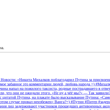
на.
 Новости: «Никита Михалков поблагодарил Путина за присвоение
амое забавное это комментарии людей, любовь народа =) #Миха
на напал на пожилого таксиста, родные пострадавшего в ответ 
и, что они не ожидали этого. «Не ну а чёё мы?» — Так заявили
 с цитатой Путина, на плакате было высказывание Путина: «Сам
 этом случае провал неизбежен» Ванга?=) #Путин #Питер #заде
ания лиц задерживают участников прошедших антивоенных акций