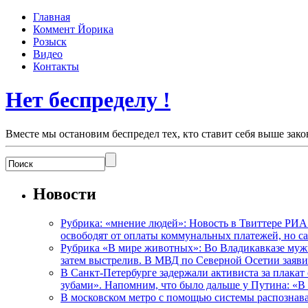
Главная
Коммент Йорика
Розыск
Видео
Контакты
Нет беспределу !
Вместе мы остановим беспредел тех, кто ставит себя выше зако
Новости
Рубрика: «мнение людей»: Новость в Твиттере РИА
освободят от оплаты коммунальных платежей, но с
Рубрика «В мире животных»: Во Владикавказе мужчи
затем выстрелив. В МВД по Северной Осетии заявил
В Санкт-Петербурге задержали активиста за плакат
зубами». Напомним, что было дальше у Путина: «В
В московском метро с помощью системы распознав