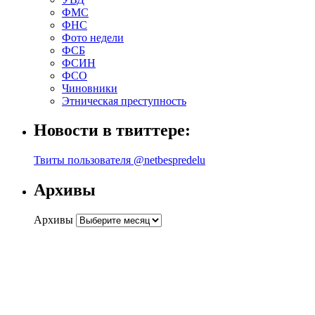
ФМС
ФНС
Фото недели
ФСБ
ФСИН
ФСО
Чиновники
Этническая преступность
Новости в твиттере:
Твиты пользователя @netbespredelu
Архивы
Архивы