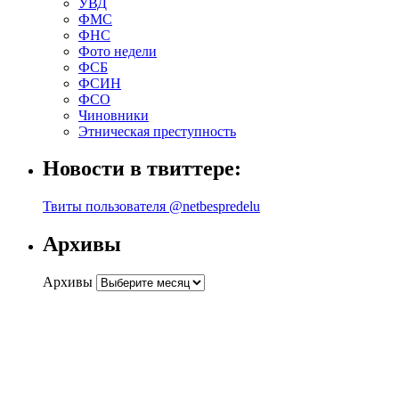
УВД
ФМС
ФНС
Фото недели
ФСБ
ФСИН
ФСО
Чиновники
Этническая преступность
Новости в твиттере:
Твиты пользователя @netbespredelu
Архивы
Архивы