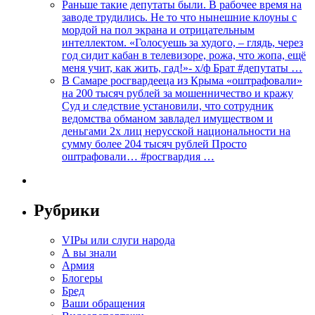
Раньше такие депутаты были. В рабочее время на
заводе трудились. Не то что нынешние клоуны с
мордой на пол экрана и отрицательным
интеллектом. «Голосуешь за худого, – глядь, через
год сидит кабан в телевизоре, рожа, что жопа, ещё
меня учит, как жить, гад!»- х/ф Брат #депутаты …
В Самаре росгвардееца из Крыма «оштрафовали»
на 200 тысяч рублей за мошенничество и кражу
Суд и следствие установили, что сотрудник
ведомства обманом завладел имуществом и
деньгами 2х лиц нерусской национальности на
сумму более 204 тысяч рублей Просто
оштрафовали… #росгвардия …
Рубрики
VIPы или слуги народа
А вы знали
Армия
Блогеры
Бред
Ваши обращения