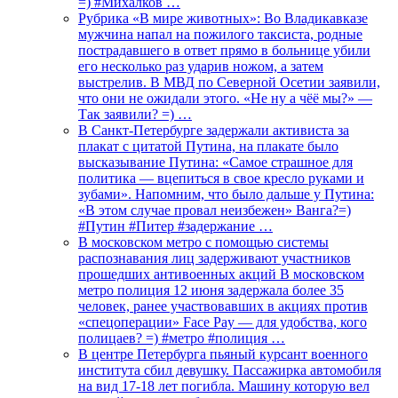
=) #Михалков …
Рубрика «В мире животных»: Во Владикавказе
мужчина напал на пожилого таксиста, родные
пострадавшего в ответ прямо в больнице убили
его несколько раз ударив ножом, а затем
выстрелив. В МВД по Северной Осетии заявили,
что они не ожидали этого. «Не ну а чёё мы?» —
Так заявили? =) …
В Санкт-Петербурге задержали активиста за
плакат с цитатой Путина, на плакате было
высказывание Путина: «Самое страшное для
политика — вцепиться в свое кресло руками и
зубами». Напомним, что было дальше у Путина:
«В этом случае провал неизбежен» Ванга?=)
#Путин #Питер #задержание …
В московском метро с помощью системы
распознавания лиц задерживают участников
прошедших антивоенных акций В московском
метро полиция 12 июня задержала более 35
человек, ранее участвовавших в акциях против
«спецоперации» Face Pay — для удобства, кого
полицаев? =) #метро #полиция …
В центре Петербурга пьяный курсант военного
института сбил девушку. Пассажирка автомобиля
на вид 17-18 лет погибла. Машину которую вел