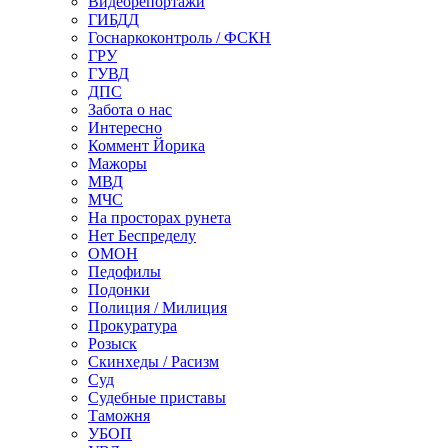
Видеорепортажи
ГИБДД
Госнаркоконтроль / ФСКН
ГРУ
ГУВД
ДПС
Забота о нас
Интересно
Коммент Йорика
Мажоры
МВД
МЧС
На просторах рунета
Нет Беспределу
ОМОН
Педофилы
Подонки
Полиция / Милиция
Прокуратура
Розыск
Скинхеды / Расизм
Суд
Судебные приставы
Таможня
УБОП