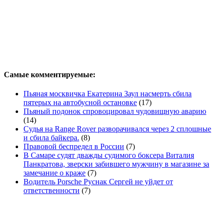
Самые комментируемые:
Пьяная москвичка Екатерина Заул насмерть сбила
пятерых на автобусной остановке
(17)
Пьяный подонок спровоцировал чудовищную аварию
(14)
Судья на Range Rover разворачивался через 2 сплошные
и сбила байкера.
(8)
Правовой беспредел в России
(7)
В Самаре судят дважды судимого боксера Виталия
Панкратова, зверски забившего мужчину в магазине за
замечание о краже
(7)
Водитель Porsche Руснак Сергей не уйдет от
ответственности
(7)