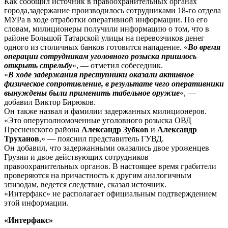
Как сообщил источник в правоохранительных органах
города,задержание производилось сотрудниками 18-го отдела
МУРа в ходе отработки оперативной информации. По его
словам, милиционеры получили информацию о том, что в
районе Большой Татарской улицы на перевозчиков денег
одного из столичных банков готовится нападение. «
Во время
операции сотрудникам уголовного розыска пришлось
открыть стрельбу
«, — отметил собеседник.
«
В ходе задержания преступники оказали активное
физическое сопротивление, в результате чего оперативники
вынуждены были применить табельное оружие
«, —
добавил Виктор Бирюков.
Он также назвал и фамилии задержанных милиционеров.
«Это оперуполномоченные уголовного розыска ОВД
Пресненского района
Александр Зубков
и
Александр
Труханов
,» — пояснил представитель ГУВД.
Он добавил, что задержанными оказались двое уроженцев
Грузии и двое действующих сотрудников
правоохранительных органов. В настоящее время грабители
проверяются на причастность к другим аналогичным
эпизодам, ведется следствие, сказал источник.
«Интерфакс» не располагает официальным подтверждением
этой информации.
«Интерфакс»