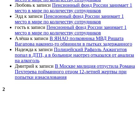
Любовь
к записи
Пенсионный фонд России занимает 1
место в мире по количеству сотрудников
Эдд
к записи
Пенсионный фонд России занимает 1
место в мире по количеству сотрудников
гость
к записи
Пенсионный фонд России занимает 1
место в мире по количеству сотрудников
Алёша
к записи
В ЯНАО полковника МВД Ришата
Вагапова наконец-то обвинили в пытках задержанного
Надежда
к записи
Полицейский Рафаэль Акжигитов
попал в ДТП, а в больнице наотрез отказался от анализа
на алкоголь
Дмитрий
к записи
В Москве милиция отпустила Романа
Пехтерева пойманного отцом 12-летней жертвы при
попытки изнасилования
2