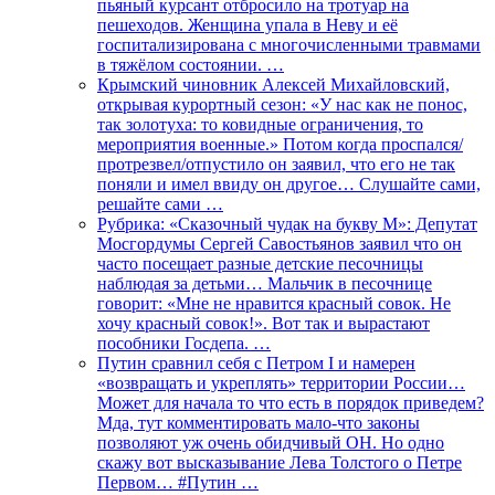
пьяный курсант отбросило на тротуар на
пешеходов. Женщина упала в Неву и её
госпитализирована с многочисленными травмами
в тяжёлом состоянии. …
Крымский чиновник Алексей Михайловский,
открывая курортный сезон: «У нас как не понос,
так золотуха: то ковидные ограничения, то
мероприятия военные.» Потом когда проспался/
протрезвел/отпустило он заявил, что его не так
поняли и имел ввиду он другое… Слушайте сами,
решайте сами …
Рубрика: «Сказочный чудак на букву М»: Депутат
Мосгордумы Сергей Савостьянов заявил что он
часто посещает разные детские песочницы
наблюдая за детьми… Мальчик в песочнице
говорит: «Мне не нравится красный совок. Не
хочу красный совок!». Вот так и вырастают
пособники Госдепа. …
Путин сравнил себя с Петром I и намерен
«возвращать и укреплять» территории России…
Может для начала то что есть в порядок приведем?
Мда, тут комментировать мало-что законы
позволяют уж очень обидчивый ОН. Но одно
скажу вот высказывание Лева Толстого о Петре
Первом… #Путин …