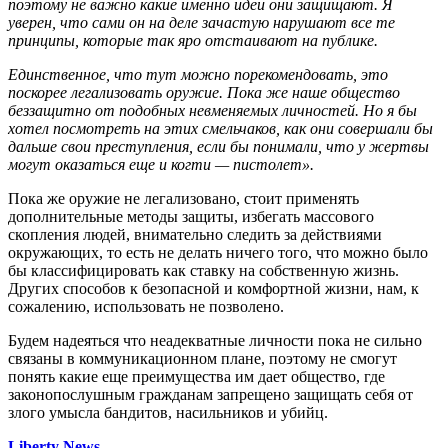
поэтому не важно какие именно идеи они защищают. Я
уверен, что сами он на деле зачастую нарушают все те
принципы, которые так яро отстаивают на публике.
Единственное, что тут можно порекомендовать, это
поскорее легализовать оружие. Пока же наше общество
беззащитно от подобных невменяемых личностей. Но я бы
хотел посмотреть на этих смельчаков, как они совершали бы
дальше свои преступления, если бы понимали, что у жертвы
могут оказаться еще и когти — пистолет».
Пока же оружие не легализовано, стоит применять
дополнительные методы защиты, избегать массового
скопления людей, внимательно следить за действиями
окружающих, то есть не делать ничего того, что можно было
бы классифицировать как ставку на собственную жизнь.
Других способов к безопасной и комфортной жизни, нам, к
сожалению, использовать не позволено.
Будем надеяться что неадекватные личности пока не сильно
связаны в коммуникационном плане, поэтому не смогут
понять какие еще преимущества им дает общество, где
законопослушным гражданам запрещено защищать себя от
злого умысла бандитов, насильников и убийц.
Liberty News