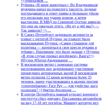
=) #Михалков …
Рубрика «В мире животных»: Во Владикавказе
мужчина напал на пожилого таксиста, родные
пострадавшего в ответ прямо в больнице убили
его несколько раз ударив ножом, а затем
выстрелив. В МВД по Северной Осетии заявили,
что они не ожидали этого. «Не ну а чёё мы?» —
Так заявили? =) …
В Санкт-Петербурге задержали активиста за
плакат с цитатой Путина, на плакате было
высказывание Путина: «Самое страшное для
политика — вцепиться в свое кресло руками и
зубами». Напомним, что было дальше у Путина:
«В этом случае провал неизбежен» Ванга?=)
#Путин #Питер #задержание …
В московском метро с помощью системы
распознавания лиц задерживают участников
прошедших антивоенных акций В московском
метро полиция 12 июня задержала более 35
человек, ранее участвовавших в акциях против
«спецоперации» Face Pay — для удобства, кого
полицаев? =) #метро #полиция …
В центре Петербурга пьяный курсант военного
института сбил девушку. Пассажирка автомобиля
на вид 17-18 лет погибла. Машину которую вел