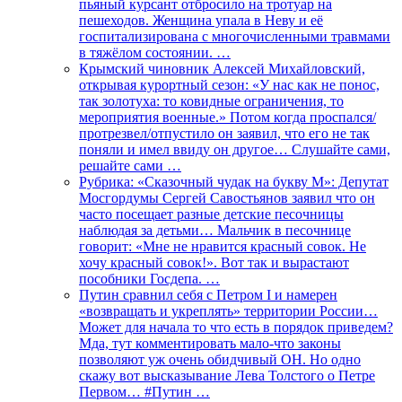
пьяный курсант отбросило на тротуар на
пешеходов. Женщина упала в Неву и её
госпитализирована с многочисленными травмами
в тяжёлом состоянии. …
Крымский чиновник Алексей Михайловский,
открывая курортный сезон: «У нас как не понос,
так золотуха: то ковидные ограничения, то
мероприятия военные.» Потом когда проспался/
протрезвел/отпустило он заявил, что его не так
поняли и имел ввиду он другое… Слушайте сами,
решайте сами …
Рубрика: «Сказочный чудак на букву М»: Депутат
Мосгордумы Сергей Савостьянов заявил что он
часто посещает разные детские песочницы
наблюдая за детьми… Мальчик в песочнице
говорит: «Мне не нравится красный совок. Не
хочу красный совок!». Вот так и вырастают
пособники Госдепа. …
Путин сравнил себя с Петром I и намерен
«возвращать и укреплять» территории России…
Может для начала то что есть в порядок приведем?
Мда, тут комментировать мало-что законы
позволяют уж очень обидчивый ОН. Но одно
скажу вот высказывание Лева Толстого о Петре
Первом… #Путин …