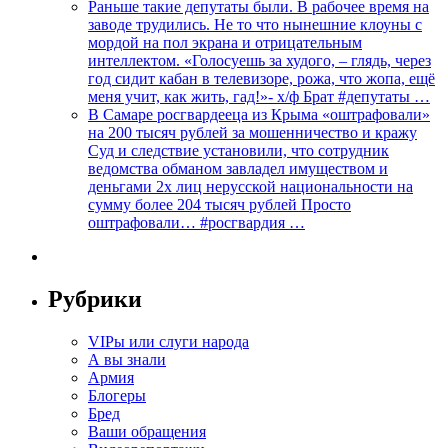
Раньше такие депутаты были. В рабочее время на
заводе трудились. Не то что нынешние клоуны с
мордой на пол экрана и отрицательным
интеллектом. «Голосуешь за худого, – глядь, через
год сидит кабан в телевизоре, рожа, что жопа, ещё
меня учит, как жить, гад!»- х/ф Брат #депутаты …
В Самаре росгвардееца из Крыма «оштрафовали»
на 200 тысяч рублей за мошенничество и кражу
Суд и следствие установили, что сотрудник
ведомства обманом завладел имуществом и
деньгами 2х лиц нерусской национальности на
сумму более 204 тысяч рублей Просто
оштрафовали… #росгвардия …
Рубрики
VIPы или слуги народа
А вы знали
Армия
Блогеры
Бред
Ваши обращения