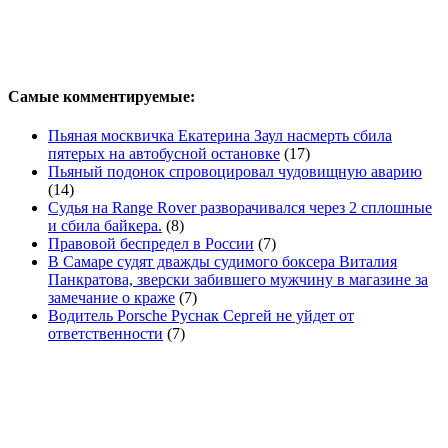
Самые комментируемые:
Пьяная москвичка Екатерина Заул насмерть сбила
пятерых на автобусной остановке
(17)
Пьяный подонок спровоцировал чудовищную аварию
(14)
Судья на Range Rover разворачивался через 2 сплошные
и сбила байкера.
(8)
Правовой беспредел в России
(7)
В Самаре судят дважды судимого боксера Виталия
Панкратова, зверски забившего мужчину в магазине за
замечание о краже
(7)
Водитель Porsche Руснак Сергей не уйдет от
ответственности
(7)