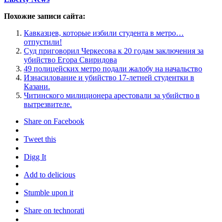
Похожие записи сайта:
Кавказцев, которые избили студента в метро…
отпустили!
Суд приговорил Черкесова к 20 годам заключения за
убийство Егора Свиридова
49 полицейских метро подали жалобу на начальство
Изнасилование и убийство 17-летней студентки в
Казани.
Читинского милиционера арестовали за убийство в
вытрезвителе.
Share on Facebook
Tweet this
Digg It
Add to delicious
Stumble upon it
Share on technorati