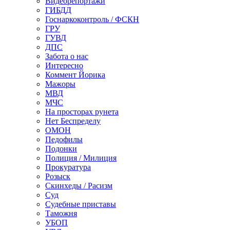
Видеорепортажи
ГИБДД
Госнаркоконтроль / ФСКН
ГРУ
ГУВД
ДПС
Забота о нас
Интересно
Коммент Йорика
Мажоры
МВД
МЧС
На просторах рунета
Нет Беспределу
ОМОН
Педофилы
Подонки
Полиция / Милиция
Прокуратура
Розыск
Скинхеды / Расизм
Суд
Судебные приставы
Таможня
УБОП