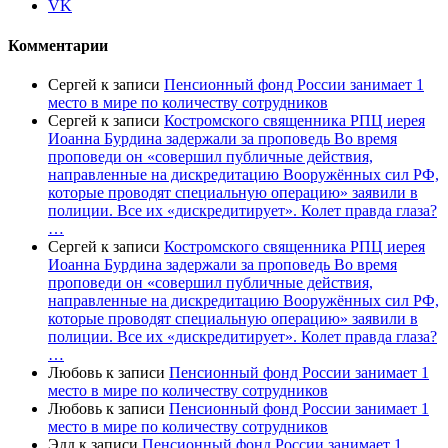
VK
Комментарии
Сергей
к записи
Пенсионный фонд России занимает 1
место в мире по количеству сотрудников
Сергей
к записи
Костромского священника РПЦ иерея
Иоанна Бурдина задержали за проповедь Во время
проповеди он «совершил публичные действия,
направленные на дискредитацию Вооружённых сил РФ,
которые проводят специальную операцию» заявили в
полиции. Все их «дискредитирует». Колет правда глаза?
…
Сергей
к записи
Костромского священника РПЦ иерея
Иоанна Бурдина задержали за проповедь Во время
проповеди он «совершил публичные действия,
направленные на дискредитацию Вооружённых сил РФ,
которые проводят специальную операцию» заявили в
полиции. Все их «дискредитирует». Колет правда глаза?
…
Любовь
к записи
Пенсионный фонд России занимает 1
место в мире по количеству сотрудников
Любовь
к записи
Пенсионный фонд России занимает 1
место в мире по количеству сотрудников
Эдд
к записи
Пенсионный фонд России занимает 1