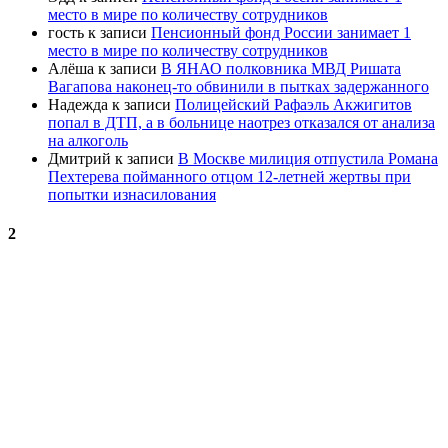
место в мире по количеству сотрудников
гость
к записи
Пенсионный фонд России занимает 1
место в мире по количеству сотрудников
Алёша
к записи
В ЯНАО полковника МВД Ришата
Вагапова наконец-то обвинили в пытках задержанного
Надежда
к записи
Полицейский Рафаэль Акжигитов
попал в ДТП, а в больнице наотрез отказался от анализа
на алкоголь
Дмитрий
к записи
В Москве милиция отпустила Романа
Пехтерева пойманного отцом 12-летней жертвы при
попытки изнасилования
2