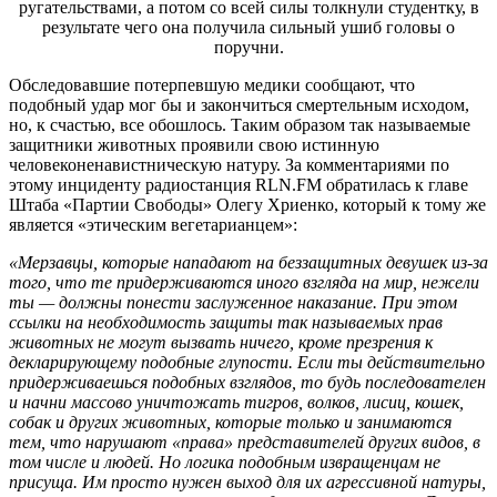
ругательствами, а потом со всей силы толкнули студентку, в
результате чего она получила сильный ушиб головы о
поручни.
Обследовавшие потерпевшую медики сообщают, что
подобный удар мог бы и закончиться смертельным исходом,
но, к счастью, все обошлось. Таким образом так называемые
защитники животных проявили свою истинную
человеконенавистническую натуру. За комментариями по
этому инциденту радиостанция RLN.FM обратилась к главе
Штаба «Партии Свободы» Олегу Хриенко, который к тому же
является «этическим вегетарианцем»:
«Мерзавцы, которые нападают на беззащитных девушек из-за
того, что те придерживаются иного взгляда на мир, нежели
ты — должны понести заслуженное наказание. При этом
ссылки на необходимость защиты так называемых прав
животных не могут вызвать ничего, кроме презрения к
декларирующему подобные глупости. Если ты действительно
придерживаешься подобных взглядов, то будь последователен
и начни массово уничтожать тигров, волков, лисиц, кошек,
собак и других животных, которые только и занимаются
тем, что нарушают «права» представителей других видов, в
том числе и людей. Но логика подобным извращенцам не
присуща. Им просто нужен выход для их агрессивной натуры,