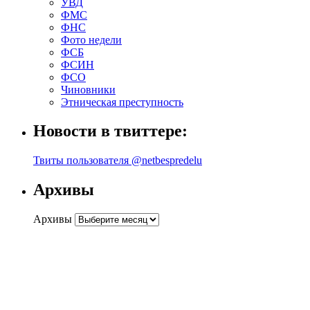
УВД
ФМС
ФНС
Фото недели
ФСБ
ФСИН
ФСО
Чиновники
Этническая преступность
Новости в твиттере:
Твиты пользователя @netbespredelu
Архивы
Архивы