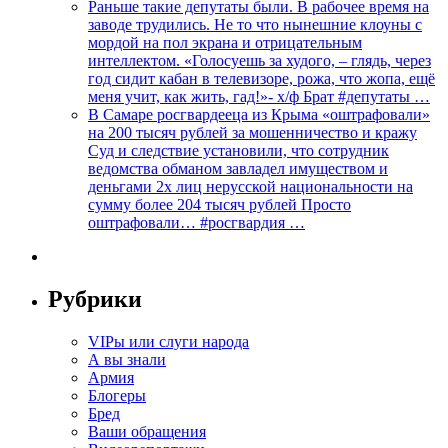
Раньше такие депутаты были. В рабочее время на
заводе трудились. Не то что нынешние клоуны с
мордой на пол экрана и отрицательным
интеллектом. «Голосуешь за худого, – глядь, через
год сидит кабан в телевизоре, рожа, что жопа, ещё
меня учит, как жить, гад!»- х/ф Брат #депутаты …
В Самаре росгвардееца из Крыма «оштрафовали»
на 200 тысяч рублей за мошенничество и кражу
Суд и следствие установили, что сотрудник
ведомства обманом завладел имуществом и
деньгами 2х лиц нерусской национальности на
сумму более 204 тысяч рублей Просто
оштрафовали… #росгвардия …
Рубрики
VIPы или слуги народа
А вы знали
Армия
Блогеры
Бред
Ваши обращения