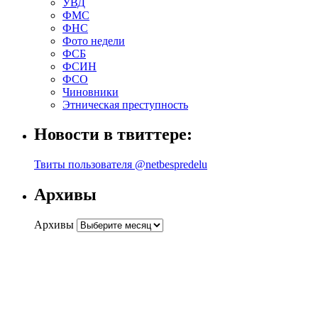
УВД
ФМС
ФНС
Фото недели
ФСБ
ФСИН
ФСО
Чиновники
Этническая преступность
Новости в твиттере:
Твиты пользователя @netbespredelu
Архивы
Архивы