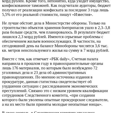
млрд рублей. Кроме того, непонятно, куда уходит имущество,
конфискованное таможней. Как подсчитали аудиторы, бюджет
получил от реализации конфиската за последние 3 года лишь
5,5% от его реальной стоимости, пишут «Известия».
Не лучше обстоят дела в Министерстве обороны. Только на
строительство объектов хранения боеприпасов ушло в 2,3–3,8
раза больше средств, чем планировалось. В результате бюджет
лишился 2,3 млрд рублей. Имеются серьезные проблемы с
обеспечением жильем военнослужащих. В частности, на
сегодняшний день на балансе Минобороны числятся 3,6 тыс.
кв. метров неиспользуемого жилья на сумму в 7 млрд рублей.
Вместе с тем, как отмечает «РБК daily», Счетная палата
направила в прошлом году в правоохранительные органы
лишь 176 материалов, по которым было возбуждено 72
уголовных дела и 23 дела об административных
правонарушениях. По мнению источника издания в
прокуратуре, данная статистика свидетельствует об
ухудшении ситуации с расследованием экономических
преступлений. Связано это с низким уровнем квалификации
сотрудников Следственного комитета, «при создании
которого были уволены опытные прокурорские следователи,
а на их место были приняты молодые неопытные юнцы».
В свою очередь, в Следственном комитете отказались