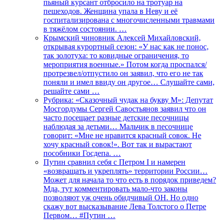
пьяный курсант отбросило на тротуар на
пешеходов. Женщина упала в Неву и её
госпитализирована с многочисленными травмами
в тяжёлом состоянии. …
Крымский чиновник Алексей Михайловский,
открывая курортный сезон: «У нас как не понос,
так золотуха: то ковидные ограничения, то
мероприятия военные.» Потом когда проспался/
протрезвел/отпустило он заявил, что его не так
поняли и имел ввиду он другое… Слушайте сами,
решайте сами …
Рубрика: «Сказочный чудак на букву М»: Депутат
Мосгордумы Сергей Савостьянов заявил что он
часто посещает разные детские песочницы
наблюдая за детьми… Мальчик в песочнице
говорит: «Мне не нравится красный совок. Не
хочу красный совок!». Вот так и вырастают
пособники Госдепа. …
Путин сравнил себя с Петром I и намерен
«возвращать и укреплять» территории России…
Может для начала то что есть в порядок приведем?
Мда, тут комментировать мало-что законы
позволяют уж очень обидчивый ОН. Но одно
скажу вот высказывание Лева Толстого о Петре
Первом… #Путин …