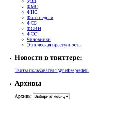
УВД
ФМС
ФНС
Фото недели
ФСБ
ФСИН
ФСО
Чиновники
Этническая преступность
Новости в твиттере:
Твиты пользователя @netbespredelu
Архивы
Архивы