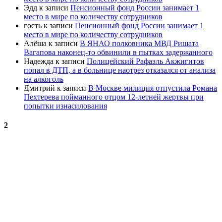
Эдд
к записи
Пенсионный фонд России занимает 1
место в мире по количеству сотрудников
гость
к записи
Пенсионный фонд России занимает 1
место в мире по количеству сотрудников
Алёша
к записи
В ЯНАО полковника МВД Ришата
Вагапова наконец-то обвинили в пытках задержанного
Надежда
к записи
Полицейский Рафаэль Акжигитов
попал в ДТП, а в больнице наотрез отказался от анализа
на алкоголь
Дмитрий
к записи
В Москве милиция отпустила Романа
Пехтерева пойманного отцом 12-летней жертвы при
попытки изнасилования
2