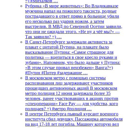
=) #Михалков …
Рубрика «В мире животных»: Во Владикавказе
мужчина напал на пожилого таксиста, родные
пострадавшего в ответ прямо в больнице убили
его несколько раз ударив ножом, а затем
выстрелив. В МВД по Северной Осетии заявили,
что они не ожидали этого. «Не ну а чёё мы?» —
Так заявили? =) …
В Санкт-Петербурге задержали активиста за
плакат с цитатой Путина, на плакате было
высказывание Путина: «Самое страшное для
политика — вцепиться в свое кресло руками и
зубами». Напомним, что было дальше у Путина:
«В этом случае провал неизбежен» Ванга?=)
#Путин #Питер #задержание …
В московском метро с помощью системы
распознавания лиц задерживают участников
прошедших антивоенных акций В московском
метро полиция 12 июня задержала более 35
человек, ранее участвовавших в акциях против
«спецоперации» Face Pay — для удобства, кого
полицаев? =) #метро #полиция …
В центре Петербурга пьяный курсант военного
института сбил девушку. Пассажирка автомобиля
на вид 17-18 лет погибла. Машину которую вел