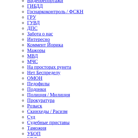
Видеорепортажи
ГИБДД
Госнаркоконтроль / ФСКН
ГРУ
ГУВД
ДПС
Забота о нас
Интересно
Коммент Йорика
Мажоры
МВД
МЧС
На просторах рунета
Нет Беспределу
ОМОН
Педофилы
Подонки
Полиция / Милиция
Прокуратура
Розыск
Скинхеды / Расизм
Суд
Судебные приставы
Таможня
УБОП