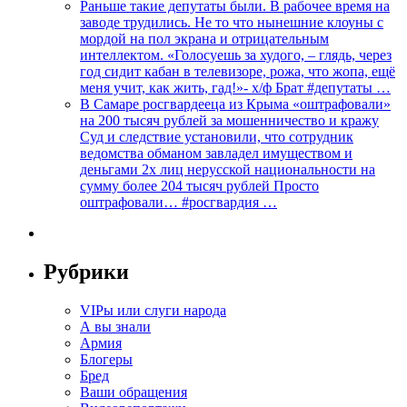
Раньше такие депутаты были. В рабочее время на
заводе трудились. Не то что нынешние клоуны с
мордой на пол экрана и отрицательным
интеллектом. «Голосуешь за худого, – глядь, через
год сидит кабан в телевизоре, рожа, что жопа, ещё
меня учит, как жить, гад!»- х/ф Брат #депутаты …
В Самаре росгвардееца из Крыма «оштрафовали»
на 200 тысяч рублей за мошенничество и кражу
Суд и следствие установили, что сотрудник
ведомства обманом завладел имуществом и
деньгами 2х лиц нерусской национальности на
сумму более 204 тысяч рублей Просто
оштрафовали… #росгвардия …
Рубрики
VIPы или слуги народа
А вы знали
Армия
Блогеры
Бред
Ваши обращения