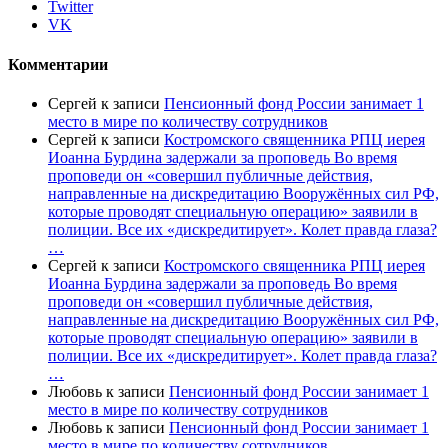
Twitter
VK
Комментарии
Сергей
к записи
Пенсионный фонд России занимает 1
место в мире по количеству сотрудников
Сергей
к записи
Костромского священника РПЦ иерея
Иоанна Бурдина задержали за проповедь Во время
проповеди он «совершил публичные действия,
направленные на дискредитацию Вооружённых сил РФ,
которые проводят специальную операцию» заявили в
полиции. Все их «дискредитирует». Колет правда глаза?
…
Сергей
к записи
Костромского священника РПЦ иерея
Иоанна Бурдина задержали за проповедь Во время
проповеди он «совершил публичные действия,
направленные на дискредитацию Вооружённых сил РФ,
которые проводят специальную операцию» заявили в
полиции. Все их «дискредитирует». Колет правда глаза?
…
Любовь
к записи
Пенсионный фонд России занимает 1
место в мире по количеству сотрудников
Любовь
к записи
Пенсионный фонд России занимает 1
место в мире по количеству сотрудников