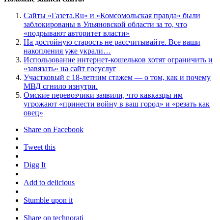
Сайты «Газета.Ru» и «Комсомольская правда» были
заблокированы в Ульяновской области за то, что
«подрывают авторитет власти»
На достойную старость не рассчитывайте. Все ваши
накопления уже украли…
Использование интернет-кошельков хотят ограничить и
«завязать» на сайт госуслуг
Участковый с 18-летним стажем — о том, как и почему
МВД сгнило изнутри.
Омские перевозчики заявили, что кавказцы им
угрожают «принести войну в ваш город» и «резать как
овец»
Share on Facebook
Tweet this
Digg It
Add to delicious
Stumble upon it
Share on technorati