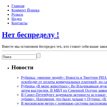
Главная
Коммент Йорика
Розыск
Видео
Контакты
Нет беспределу !
Вместе мы остановим беспредел тех, кто ставит себя выше зако
Новости
Рубрика: «мнение людей»: Новость в Твиттере РИА
освободят от оплаты коммунальных платежей, но с
Рубрика «В мире животных»: Во Владикавказе мужчи
затем выстрелив. В МВД по Северной Осетии заявил
В Санкт-Петербурге задержали активиста за плакат
зубами». Напомним, что было дальше у Путина: «В
В московском метро с помощью системы распознав