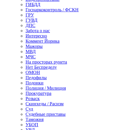
ГИБДД
Госнаркоконтроль / ФСКН
ГРУ
ГУВД
ДПС
Забота о нас
Интересно
Коммент Йорика
Мажоры
МВД
МЧС
На просторах рунета
Нет Беспределу
ОМОН
Педофилы
Подонки
Полиция / Милиция
Прокуратура
Розыск
Скинхеды / Расизм
Суд
Судебные приставы
Таможня
УБОП
УВД