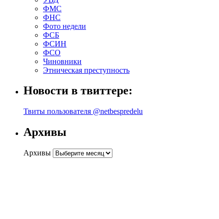
ФМС
ФНС
Фото недели
ФСБ
ФСИН
ФСО
Чиновники
Этническая преступность
Новости в твиттере:
Твиты пользователя @netbespredelu
Архивы
Архивы