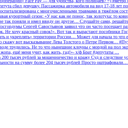
ецоперации» Face Pay — для удобства, кого полицаев? =) #метр
итута сбил девушку. Пассажирка автомобиля на вид 17-18 лет п
 госпитализирована с многочисленными травмами в тяжёлом сос
 курортный сезон: «У нас как не понос, так золотуха: то ков
о не так поняли и имел ввиду он другое… Слушайте сами, решайт
Мосгордумы Сергей Савостьянов заявил что он часто посещает р
к. Не хочу красный совок!». Вот так и вырастают пособники Го
ать и укреплять» территории России… Может для начала то что е
о скажу вот высказывание Лева Толстого о Петре Первом… #П
аводе трудились. Не то что нынешние клоуны с мордой на пол эк
о жопа, ещё меня учит, как жить, гад!»- х/ф Брат #депутаты …
200 тысяч рублей за мошенничество и кражу Суд и следствие ус
льности на сумму более 204 тысяч рублей Просто оштрафовали