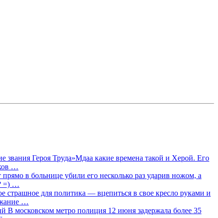
 звания Героя Труда»Мдаа какие времена такой и Херой. Его
лков …
прямо в больнице убили его несколько раз ударив ножом, а
? =) …
ое страшное для политика — вцепиться в свое кресло руками и
ржание …
 В московском метро полиция 12 июня задержала более 35