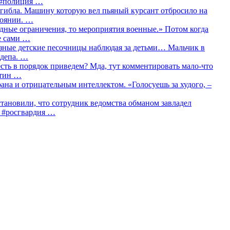
о #полиция …
огибла. Машину которую вел пьяный курсант отбросило на
тоянии. …
идные ограничения, то мероприятия военные.» Потом когда
е сами …
азные детские песочницы наблюдая за детьми… Мальчик в
сдепа. …
сть в порядок приведем? Мда, тут комментировать мало-что
утин …
рана и отрицательным интеллектом. «Голосуешь за худого, –
тановили, что сотрудник ведомства обманом завладел
… #росгвардия …