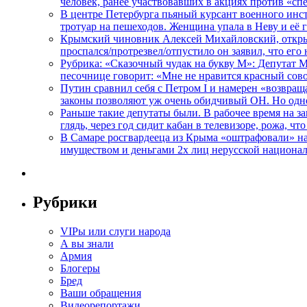
человек, ранее участвовавших в акциях против «сп
В центре Петербурга пьяный курсант военного инст
тротуар на пешеходов. Женщина упала в Неву и её
Крымский чиновник Алексей Михайловский, открывая
проспался/протрезвел/отпустило он заявил, что ег
Рубрика: «Сказочный чудак на букву М»: Депутат 
песочнице говорит: «Мне не нравится красный сово
Путин сравнил себя с Петром I и намерен «возвращ
законы позволяют уж очень обидчивый ОН. Но одн
Раньше такие депутаты были. В рабочее время на з
глядь, через год сидит кабан в телевизоре, рожа, чт
В Самаре росгвардееца из Крыма «оштрафовали» на 
имуществом и деньгами 2х лиц нерусской национа
Рубрики
VIPы или слуги народа
А вы знали
Армия
Блогеры
Бред
Ваши обращения
Видеорепортажи