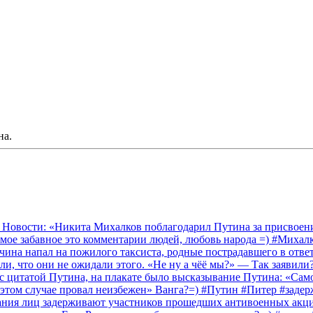
на.
 Новости: «Никита Михалков поблагодарил Путина за присвоение
амое забавное это комментарии людей, любовь народа =) #Миха
на напал на пожилого таксиста, родные пострадавшего в ответ 
и, что они не ожидали этого. «Не ну а чёё мы?» — Так заявили
 с цитатой Путина, на плакате было высказывание Путина: «Сам
 этом случае провал неизбежен» Ванга?=) #Путин #Питер #заде
ания лиц задерживают участников прошедших антивоенных акций