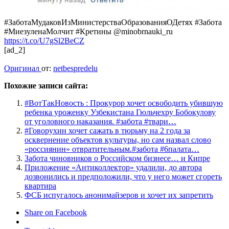
#ЗаботаМудаковИзМинистерстваОбразованияОДетях #Забота
#МиезуленаМолчит #Кретины @minobrnauki_ru
https://t.co/U7gSl2BeCZ
[ad_2]
Оригинал
от:
netbespredelu
Похожие записи сайта:
#ВотТакНовость : Прокурор хочет освободить убившую
ребенка уроженку Узбекистана Гюльчехру Бобокулову
от уголовного наказания. #забота #твари…
#Говорухин хочет сажать в тюрьму на 2 года за
осквернение объектов культуры, но сам назвал слово
«россиянин» отвратительным.#забота #6палата…
Забота чиновников о Российском бизнесе… и Кипре
Приложение «Антиколлектор» удалили, до автора
дозвонились и предположили, что у него может сгореть
квартира
ФСБ испугалось анонимайзеров и хочет их запретить
Share on Facebook