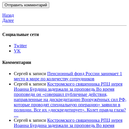
Назад
Далее
Социальные сети
Twitter
VK
Комментарии
Сергей
к записи
Пенсионный фонд России занимает 1
место в мире по количеству сотрудников
Сергей
к записи
Костромского священника РПЦ иерея
Иоанна Бурдина задержали за проповедь Во время
проповеди он «совершил публичные действия,
направленные на дискредитацию Вооружённых сил РФ,
которые проводят специальную операцию» заявили в
полиции. Все их «дискредитирует». Колет правда глаза?
…
Сергей
к записи
Костромского священника РПЦ иерея
Иоанна Бурдина задержали за проповедь Во время