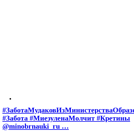
#ЗаботаМудаковИзМинистерстваОбраз
#Забота #МиезуленаМолчит #Кретины
@minobrnauki_ru …