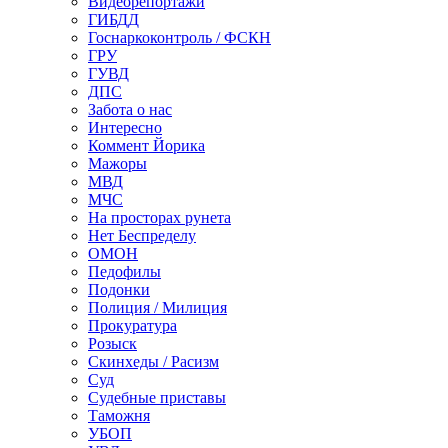
Видеорепортажи
ГИБДД
Госнаркоконтроль / ФСКН
ГРУ
ГУВД
ДПС
Забота о нас
Интересно
Коммент Йорика
Мажоры
МВД
МЧС
На просторах рунета
Нет Беспределу
ОМОН
Педофилы
Подонки
Полиция / Милиция
Прокуратура
Розыск
Скинхеды / Расизм
Суд
Судебные приставы
Таможня
УБОП