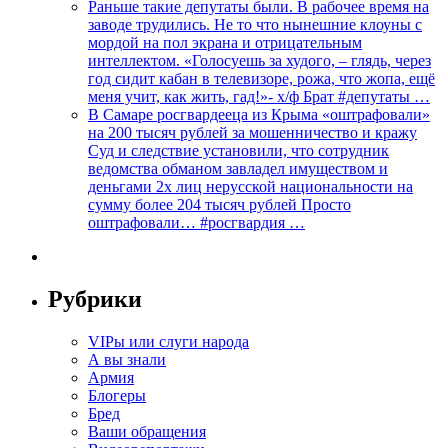
Раньше такие депутаты были. В рабочее время на
заводе трудились. Не то что нынешние клоуны с
мордой на пол экрана и отрицательным
интеллектом. «Голосуешь за худого, – глядь, через
год сидит кабан в телевизоре, рожа, что жопа, ещё
меня учит, как жить, гад!»- х/ф Брат #депутаты …
В Самаре росгвардееца из Крыма «оштрафовали»
на 200 тысяч рублей за мошенничество и кражу
Суд и следствие установили, что сотрудник
ведомства обманом завладел имуществом и
деньгами 2х лиц нерусской национальности на
сумму более 204 тысяч рублей Просто
оштрафовали… #росгвардия …
Рубрики
VIPы или слуги народа
А вы знали
Армия
Блогеры
Бред
Ваши обращения