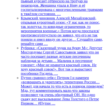
пьяный курсант отбросило на тротуар на
пешеходов. Женщина упала в Неву и её
госпитализирована с многочисленными травмами
в тяжёлом состоянии. …
Крымский чиновник Алексей Михайловский,
открывая курортный сезон: «У нас как не понос,
так золотуха: то ковидные ограничения, то
мероприятия военные.» Потом когда проспался/
протрезвел/отпустило он заявил, что его не так
поняли и имел ввиду он другое… Слушайте сами,
решайте сами …
Рубрика: «Сказочный чудак на букву М»: Депутат
Мосгордумы Сергей Савостьянов заявил что он
часто посещает разные детские песочницы
наблюдая за детьми… Мальчик в песочнице
говорит: «Мне не нравится красный совок. Не
хочу красный совок!». Вот так и вырастают
пособники Госдепа. …
Путин сравнил себя с Петром I и намерен
«возвращать и укреплять» территории России…
Может для начала то что есть в порядок приведем?
Мда, тут комментировать мало-что законы
позволяют уж очень обидчивый ОН. Но одно
скажу вот высказывание Лева Толстого о Петре
Первом… #Путин …