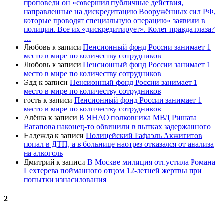
проповеди он «совершил публичные действия,
направленные на дискредитацию Вооружённых сил РФ,
которые проводят специальную операцию» заявили в
полиции. Все их «дискредитирует». Колет правда глаза?
…
Любовь
к записи
Пенсионный фонд России занимает 1
место в мире по количеству сотрудников
Любовь
к записи
Пенсионный фонд России занимает 1
место в мире по количеству сотрудников
Эдд
к записи
Пенсионный фонд России занимает 1
место в мире по количеству сотрудников
гость
к записи
Пенсионный фонд России занимает 1
место в мире по количеству сотрудников
Алёша
к записи
В ЯНАО полковника МВД Ришата
Вагапова наконец-то обвинили в пытках задержанного
Надежда
к записи
Полицейский Рафаэль Акжигитов
попал в ДТП, а в больнице наотрез отказался от анализа
на алкоголь
Дмитрий
к записи
В Москве милиция отпустила Романа
Пехтерева пойманного отцом 12-летней жертвы при
попытки изнасилования
2