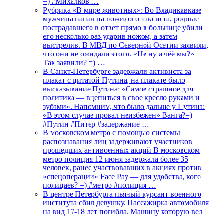
=) #Михалков …
Рубрика «В мире животных»: Во Владикавказе
мужчина напал на пожилого таксиста, родные
пострадавшего в ответ прямо в больнице убили
его несколько раз ударив ножом, а затем
выстрелив. В МВД по Северной Осетии заявили,
что они не ожидали этого. «Не ну а чёё мы?» —
Так заявили? =) …
В Санкт-Петербурге задержали активиста за
плакат с цитатой Путина, на плакате было
высказывание Путина: «Самое страшное для
политика — вцепиться в свое кресло руками и
зубами». Напомним, что было дальше у Путина:
«В этом случае провал неизбежен» Ванга?=)
#Путин #Питер #задержание …
В московском метро с помощью системы
распознавания лиц задерживают участников
прошедших антивоенных акций В московском
метро полиция 12 июня задержала более 35
человек, ранее участвовавших в акциях против
«спецоперации» Face Pay — для удобства, кого
полицаев? =) #метро #полиция …
В центре Петербурга пьяный курсант военного
института сбил девушку. Пассажирка автомобиля
на вид 17-18 лет погибла. Машину которую вел