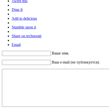
Tweet this
Digg It
Add to delicious
Stumble upon it
Share on technorati
Email
Ваше имя.
Ваш e-mail (не публикуется).