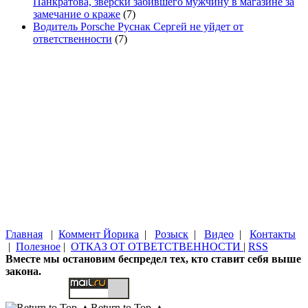
Панкратова, зверски забившего мужчину в магазине за
замечание о краже
(7)
Водитель Porsche Руснак Сергей не уйдет от
ответственности
(7)
Главная
|
Коммент Йорика
|
Розыск
|
Видео
|
Контакты
|
Полезное
|
ОТКАЗ ОТ ОТВЕТСТВЕННОСТИ
|
RSS
Вместе мы остановим беспредел тех, кто ставит себя выше
закона.
Return to Top ▲