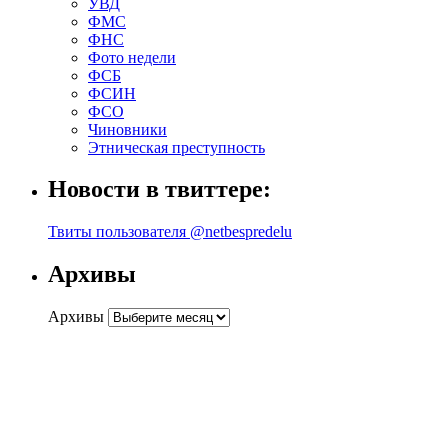
УВД
ФМС
ФНС
Фото недели
ФСБ
ФСИН
ФСО
Чиновники
Этническая преступность
Новости в твиттере:
Твиты пользователя @netbespredelu
Архивы
Архивы