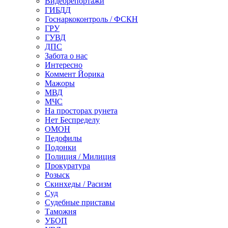
Видеорепортажи
ГИБДД
Госнаркоконтроль / ФСКН
ГРУ
ГУВД
ДПС
Забота о нас
Интересно
Коммент Йорика
Мажоры
МВД
МЧС
На просторах рунета
Нет Беспределу
ОМОН
Педофилы
Подонки
Полиция / Милиция
Прокуратура
Розыск
Скинхеды / Расизм
Суд
Судебные приставы
Таможня
УБОП