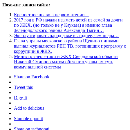
Похожие записи сайта:
Крепостное право в первом чтении…
2017 год в РФ начали изымать детей из семей за долги
по ЖКХ, (но только не у Кауказа) а именно глава
Зеленодольского района Александр Тыгин…
Эксплуатировать народ даже выгоднее, чем недра…
Глава управы московского района Щукино пинками
выгнал журналистов РЕН ТВ, готовивших программу о
коррупции в ЖКХ.
Министр энергетики и ЖКХ Свердловской области
Николай Смирнов матом объяснил уральцам суть
коммунальной системы
Share on Facebook
Tweet this
Digg It
Add to delicious
Stumble upon it
Share on technorati