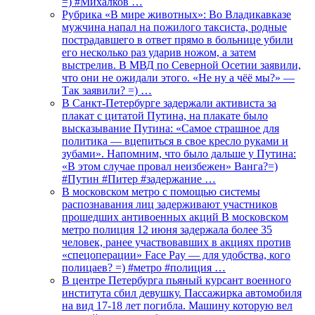
=) #Михалков …
Рубрика «В мире животных»: Во Владикавказе
мужчина напал на пожилого таксиста, родные
пострадавшего в ответ прямо в больнице убили
его несколько раз ударив ножом, а затем
выстрелив. В МВД по Северной Осетии заявили,
что они не ожидали этого. «Не ну а чёё мы?» —
Так заявили? =) …
В Санкт-Петербурге задержали активиста за
плакат с цитатой Путина, на плакате было
высказывание Путина: «Самое страшное для
политика — вцепиться в свое кресло руками и
зубами». Напомним, что было дальше у Путина:
«В этом случае провал неизбежен» Ванга?=)
#Путин #Питер #задержание …
В московском метро с помощью системы
распознавания лиц задерживают участников
прошедших антивоенных акций В московском
метро полиция 12 июня задержала более 35
человек, ранее участвовавших в акциях против
«спецоперации» Face Pay — для удобства, кого
полицаев? =) #метро #полиция …
В центре Петербурга пьяный курсант военного
института сбил девушку. Пассажирка автомобиля
на вид 17-18 лет погибла. Машину которую вел