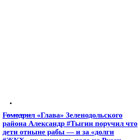
Г̶о̶м̶о̶д̶р̶и̶л «Глава» Зеленодольского
района Александр #Тыгин поручил что
дети отныне рабы — и за «долги