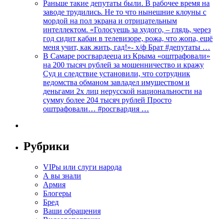
Раньше такие депутаты были. В рабочее время на
заводе трудились. Не то что нынешние клоуны с
мордой на пол экрана и отрицательным
интеллектом. «Голосуешь за худого, – глядь, через
год сидит кабан в телевизоре, рожа, что жопа, ещё
меня учит, как жить, гад!»- х/ф Брат #депутаты …
В Самаре росгвардееца из Крыма «оштрафовали»
на 200 тысяч рублей за мошенничество и кражу
Суд и следствие установили, что сотрудник
ведомства обманом завладел имуществом и
деньгами 2х лиц нерусской национальности на
сумму более 204 тысяч рублей Просто
оштрафовали… #росгвардия …
Рубрики
VIPы или слуги народа
А вы знали
Армия
Блогеры
Бред
Ваши обращения