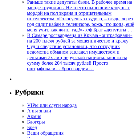
Раньше такие депутаты были. В рабочее время на
заводе трудились. Не то что нынешние клоуны с
мордой на пол экрана и отрицательным
интеллектом. «Голосуешь за худого, – глядь, через
год сидит кабан в телевизоре, рожа, что жопа, ещё
меня учит, как жить, гад!»- х/ф Брат #депутаты …
В Самаре росгвардееца из Крыма «оштрафовали»
на 200 тысяч рублей за мошенничество и кражу
Суд и следствие установили, что сотрудник
ведомства обманом завладел имуществом и
деньгами 2х лиц нерусской национальности на
сумму более 204 тысяч рублей Просто
оштрафовали… #росгвардия …
Рубрики
VIPы или слуги народа
А вы знали
Армия
Блогеры
Бред
Ваши обращения