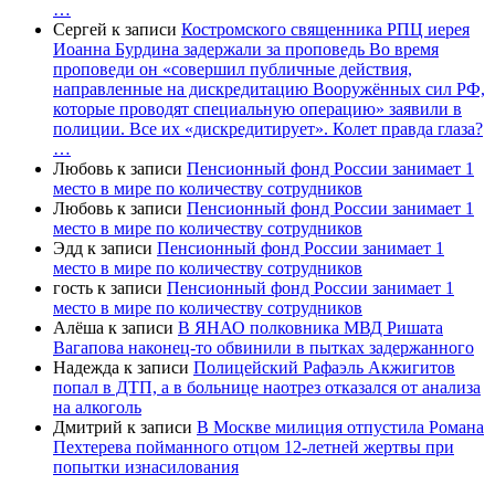
…
Сергей
к записи
Костромского священника РПЦ иерея
Иоанна Бурдина задержали за проповедь Во время
проповеди он «совершил публичные действия,
направленные на дискредитацию Вооружённых сил РФ,
которые проводят специальную операцию» заявили в
полиции. Все их «дискредитирует». Колет правда глаза?
…
Любовь
к записи
Пенсионный фонд России занимает 1
место в мире по количеству сотрудников
Любовь
к записи
Пенсионный фонд России занимает 1
место в мире по количеству сотрудников
Эдд
к записи
Пенсионный фонд России занимает 1
место в мире по количеству сотрудников
гость
к записи
Пенсионный фонд России занимает 1
место в мире по количеству сотрудников
Алёша
к записи
В ЯНАО полковника МВД Ришата
Вагапова наконец-то обвинили в пытках задержанного
Надежда
к записи
Полицейский Рафаэль Акжигитов
попал в ДТП, а в больнице наотрез отказался от анализа
на алкоголь
Дмитрий
к записи
В Москве милиция отпустила Романа
Пехтерева пойманного отцом 12-летней жертвы при
попытки изнасилования