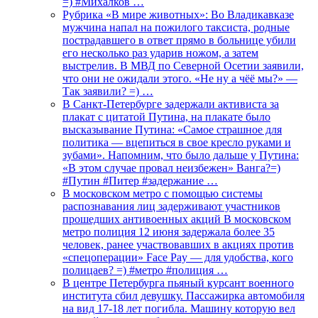
=) #Михалков …
Рубрика «В мире животных»: Во Владикавказе
мужчина напал на пожилого таксиста, родные
пострадавшего в ответ прямо в больнице убили
его несколько раз ударив ножом, а затем
выстрелив. В МВД по Северной Осетии заявили,
что они не ожидали этого. «Не ну а чёё мы?» —
Так заявили? =) …
В Санкт-Петербурге задержали активиста за
плакат с цитатой Путина, на плакате было
высказывание Путина: «Самое страшное для
политика — вцепиться в свое кресло руками и
зубами». Напомним, что было дальше у Путина:
«В этом случае провал неизбежен» Ванга?=)
#Путин #Питер #задержание …
В московском метро с помощью системы
распознавания лиц задерживают участников
прошедших антивоенных акций В московском
метро полиция 12 июня задержала более 35
человек, ранее участвовавших в акциях против
«спецоперации» Face Pay — для удобства, кого
полицаев? =) #метро #полиция …
В центре Петербурга пьяный курсант военного
института сбил девушку. Пассажирка автомобиля
на вид 17-18 лет погибла. Машину которую вел