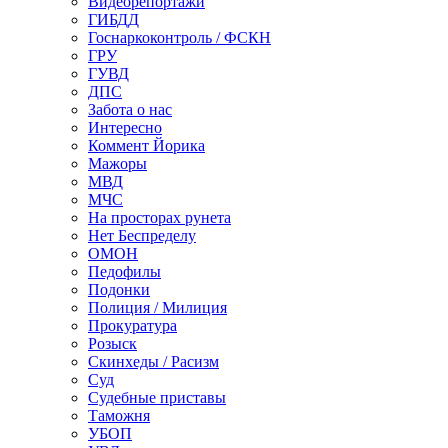
Видеорепортажи
ГИБДД
Госнаркоконтроль / ФСКН
ГРУ
ГУВД
ДПС
Забота о нас
Интересно
Коммент Йорика
Мажоры
МВД
МЧС
На просторах рунета
Нет Беспределу
ОМОН
Педофилы
Подонки
Полиция / Милиция
Прокуратура
Розыск
Скинхеды / Расизм
Суд
Судебные приставы
Таможня
УБОП