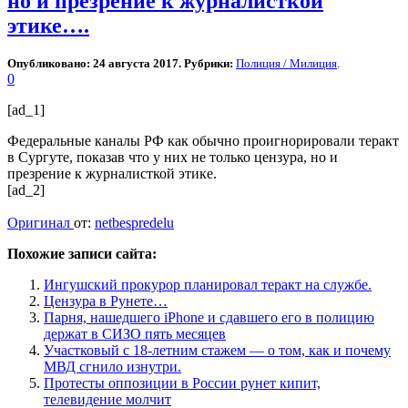
но и презрение к журналисткой
этике….
Опубликовано: 24 августа 2017. Рубрики:
Полиция / Милиция
.
0
[ad_1]
Федеральные каналы РФ как обычно проигнорировали теракт
в Сургуте, показав что у них не только цензура, но и
презрение к журналисткой этике.
[ad_2]
Оригинал
от:
netbespredelu
Похожие записи сайта:
Ингушский прокурор планировал теракт на службе.
Цензура в Рунете…
Парня, нашедшего iPhone и сдавшего его в полицию
держат в СИЗО пять месяцев
Участковый с 18-летним стажем — о том, как и почему
МВД сгнило изнутри.
Протесты оппозиции в России рунет кипит,
телевидение молчит