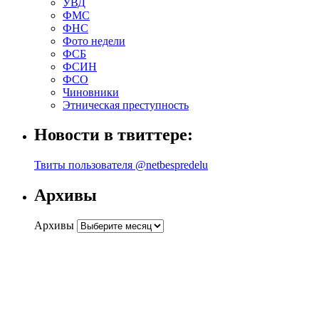
УВД
ФМС
ФНС
Фото недели
ФСБ
ФСИН
ФСО
Чиновники
Этническая преступность
Новости в твиттере:
Твиты пользователя @netbespredelu
Архивы
Архивы