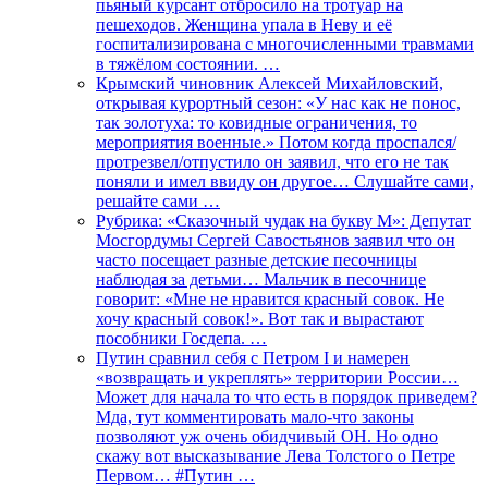
пьяный курсант отбросило на тротуар на
пешеходов. Женщина упала в Неву и её
госпитализирована с многочисленными травмами
в тяжёлом состоянии. …
Крымский чиновник Алексей Михайловский,
открывая курортный сезон: «У нас как не понос,
так золотуха: то ковидные ограничения, то
мероприятия военные.» Потом когда проспался/
протрезвел/отпустило он заявил, что его не так
поняли и имел ввиду он другое… Слушайте сами,
решайте сами …
Рубрика: «Сказочный чудак на букву М»: Депутат
Мосгордумы Сергей Савостьянов заявил что он
часто посещает разные детские песочницы
наблюдая за детьми… Мальчик в песочнице
говорит: «Мне не нравится красный совок. Не
хочу красный совок!». Вот так и вырастают
пособники Госдепа. …
Путин сравнил себя с Петром I и намерен
«возвращать и укреплять» территории России…
Может для начала то что есть в порядок приведем?
Мда, тут комментировать мало-что законы
позволяют уж очень обидчивый ОН. Но одно
скажу вот высказывание Лева Толстого о Петре
Первом… #Путин …