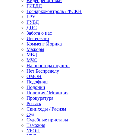
Видеорепортажи
ГИБДД
Госнаркоконтроль / ФСКН
ГРУ
ГУВД
ДПС
Забота о нас
Интересно
Коммент Йорика
Мажоры
МВД
МЧС
На просторах рунета
Нет Беспределу
ОМОН
Педофилы
Подонки
Полиция / Милиция
Прокуратура
Розыск
Скинхеды / Расизм
Суд
Судебные приставы
Таможня
УБОП