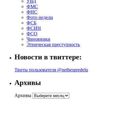
УВД
ФМС
ФНС
Фото недели
ФСБ
ФСИН
ФСО
Чиновники
Этническая преступность
Новости в твиттере:
Твиты пользователя @netbespredelu
Архивы
Архивы