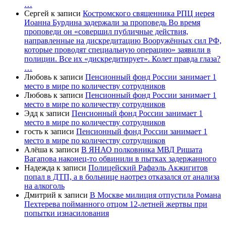
…
Сергей
к записи
Костромского священника РПЦ иерея
Иоанна Бурдина задержали за проповедь Во время
проповеди он «совершил публичные действия,
направленные на дискредитацию Вооружённых сил РФ,
которые проводят специальную операцию» заявили в
полиции. Все их «дискредитирует». Колет правда глаза?
…
Любовь
к записи
Пенсионный фонд России занимает 1
место в мире по количеству сотрудников
Любовь
к записи
Пенсионный фонд России занимает 1
место в мире по количеству сотрудников
Эдд
к записи
Пенсионный фонд России занимает 1
место в мире по количеству сотрудников
гость
к записи
Пенсионный фонд России занимает 1
место в мире по количеству сотрудников
Алёша
к записи
В ЯНАО полковника МВД Ришата
Вагапова наконец-то обвинили в пытках задержанного
Надежда
к записи
Полицейский Рафаэль Акжигитов
попал в ДТП, а в больнице наотрез отказался от анализа
на алкоголь
Дмитрий
к записи
В Москве милиция отпустила Романа
Пехтерева пойманного отцом 12-летней жертвы при
попытки изнасилования