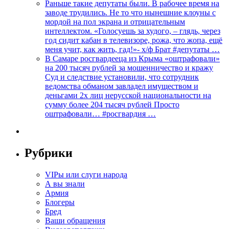
Раньше такие депутаты были. В рабочее время на
заводе трудились. Не то что нынешние клоуны с
мордой на пол экрана и отрицательным
интеллектом. «Голосуешь за худого, – глядь, через
год сидит кабан в телевизоре, рожа, что жопа, ещё
меня учит, как жить, гад!»- х/ф Брат #депутаты …
В Самаре росгвардееца из Крыма «оштрафовали»
на 200 тысяч рублей за мошенничество и кражу
Суд и следствие установили, что сотрудник
ведомства обманом завладел имуществом и
деньгами 2х лиц нерусской национальности на
сумму более 204 тысяч рублей Просто
оштрафовали… #росгвардия …
Рубрики
VIPы или слуги народа
А вы знали
Армия
Блогеры
Бред
Ваши обращения