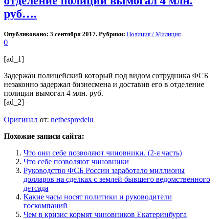
отделение полиции вымогал 4 млн.
руб….
Опубликовано: 3 сентября 2017. Рубрики:
Полиция / Милиция
.
0
[ad_1]
Задержан полицейский который под видом сотрудника ФСБ
незаконно задержал бизнесмена и доставив его в отделение
полиции вымогал 4 млн. руб.
[ad_2]
Оригинал
от:
netbespredelu
Похожие записи сайта:
Что они себе позволяют чиновники. (2-я часть)
Что себе позволяют чиновники
Руководство ФСБ России заработало миллионы
долларов на сделках с землей бывшего ведомственного
детсада
Какие часы носят политики и руководители
госкомпаний
Чем в кризис кормят чиновников Екатеринбурга