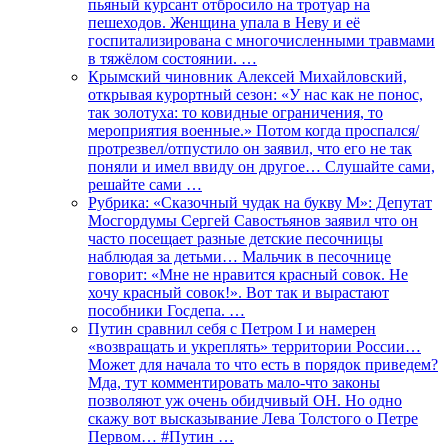
пьяный курсант отбросило на тротуар на
пешеходов. Женщина упала в Неву и её
госпитализирована с многочисленными травмами
в тяжёлом состоянии. …
Крымский чиновник Алексей Михайловский,
открывая курортный сезон: «У нас как не понос,
так золотуха: то ковидные ограничения, то
мероприятия военные.» Потом когда проспался/
протрезвел/отпустило он заявил, что его не так
поняли и имел ввиду он другое… Слушайте сами,
решайте сами …
Рубрика: «Сказочный чудак на букву М»: Депутат
Мосгордумы Сергей Савостьянов заявил что он
часто посещает разные детские песочницы
наблюдая за детьми… Мальчик в песочнице
говорит: «Мне не нравится красный совок. Не
хочу красный совок!». Вот так и вырастают
пособники Госдепа. …
Путин сравнил себя с Петром I и намерен
«возвращать и укреплять» территории России…
Может для начала то что есть в порядок приведем?
Мда, тут комментировать мало-что законы
позволяют уж очень обидчивый ОН. Но одно
скажу вот высказывание Лева Толстого о Петре
Первом… #Путин …