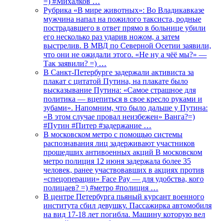
=) #Михалков …
Рубрика «В мире животных»: Во Владикавказе
мужчина напал на пожилого таксиста, родные
пострадавшего в ответ прямо в больнице убили
его несколько раз ударив ножом, а затем
выстрелив. В МВД по Северной Осетии заявили,
что они не ожидали этого. «Не ну а чёё мы?» —
Так заявили? =) …
В Санкт-Петербурге задержали активиста за
плакат с цитатой Путина, на плакате было
высказывание Путина: «Самое страшное для
политика — вцепиться в свое кресло руками и
зубами». Напомним, что было дальше у Путина:
«В этом случае провал неизбежен» Ванга?=)
#Путин #Питер #задержание …
В московском метро с помощью системы
распознавания лиц задерживают участников
прошедших антивоенных акций В московском
метро полиция 12 июня задержала более 35
человек, ранее участвовавших в акциях против
«спецоперации» Face Pay — для удобства, кого
полицаев? =) #метро #полиция …
В центре Петербурга пьяный курсант военного
института сбил девушку. Пассажирка автомобиля
на вид 17-18 лет погибла. Машину которую вел