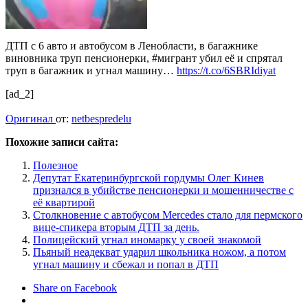
ДТП с 6 авто и автобусом в Ленобласти, в багажнике
виновника труп пенсионерки, #мигрант убил её и спрятал
труп в багажник и угнал машину…
https://t.co/6SBRIdiyat
[ad_2]
Оригинал
от:
netbespredelu
Похожие записи сайта:
Полезное
Депутат Екатеринбургской гордумы Олег Кинев
признался в убийстве пенсионерки и мошенничестве с
её квартирой
Столкновение с автобусом Mercedes стало для пермского
вице-спикера вторым ДТП за день.
Полицейский угнал иномарку у своей знакомой
Пьяный неадекват ударил школьника ножом, а потом
угнал машину и сбежал и попал в ДТП
Share on Facebook