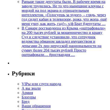
Раньше такие депутаты были. В рабочее время на
заводе трудились. Не то что нынешние клоуны с
мордой на пол экрана и отрицательным
интеллектом. «Голосуешь за худого, – глядь, через
год сидит кабан в телевизоре, рожа, что жопа, ещё
меня учит, как жить, гад!»- х/ф Брат #депутаты …
В Самаре росгвардееца из Крыма «оштрафовали»
на 200 тысяч рублей за мошенничество и кражу
Суд и следствие установили, что сотрудник
ведомства обманом завладел имуществом и
деньгами 2х лиц нерусской национальности на
сумму более 204 тысяч рублей Просто
оштрафовали… #росгвардия …
Рубрики
VIPы или слуги народа
А вы знали
Армия
Блогеры
Бред
Ваши обращения