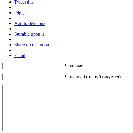
Tweet this
Digg It
Add to delicious
Stumble upon it
Share on technorati
Email
Ваше имя.
Ваш e-mail (не публикуется).