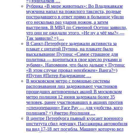
=) #Михалков …
Рубрика «В мире животных»: Во Владикавказе
мужчина напал на пожилого таксиста, родные
пострадавшего в ответ прямо в больнице убили
его несколько раз ударив ножом, а затем
выстрелив. В МВД по Северной Осетии заявили,
что они не ожидали этого. «Не ну а чёё мы?» —
Так заявили? =) …
В Санкт-Петербурге задержали активиста за
плакат с цитатой Путина, на плакате было
высказывание Путина: «Самое страшное для
политика — вцепиться в свое кресло руками и
зубами». Напомним, что было дальше у Путина:
«В этом случае провал неизбежен» Ванга?=)
#Путин #Питер #задержание …
В московском метро с помощью системы
распознавания лиц задерживают участников
прошедших антивоенных акций В московском
метро полиция 12 июня задержала более 35
человек, ранее участвовавших в акциях против
«спецоперации» Face Pay — для удобства, кого
полицаев? =) #метро #полиция …
В центре Петербурга пьяный курсант военного
института сбил девушку. Пассажирка автомобиля
на вид 17-18 лет погибла. Машину которую вел