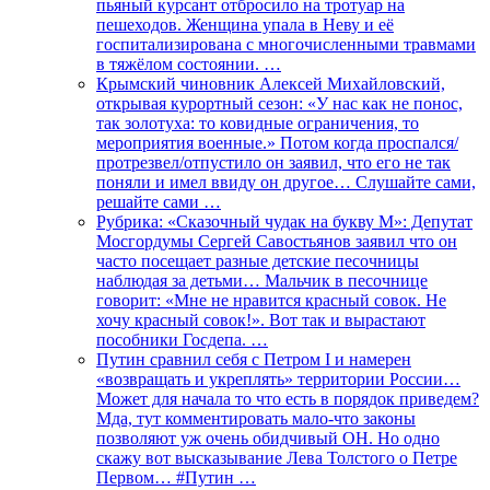
пьяный курсант отбросило на тротуар на
пешеходов. Женщина упала в Неву и её
госпитализирована с многочисленными травмами
в тяжёлом состоянии. …
Крымский чиновник Алексей Михайловский,
открывая курортный сезон: «У нас как не понос,
так золотуха: то ковидные ограничения, то
мероприятия военные.» Потом когда проспался/
протрезвел/отпустило он заявил, что его не так
поняли и имел ввиду он другое… Слушайте сами,
решайте сами …
Рубрика: «Сказочный чудак на букву М»: Депутат
Мосгордумы Сергей Савостьянов заявил что он
часто посещает разные детские песочницы
наблюдая за детьми… Мальчик в песочнице
говорит: «Мне не нравится красный совок. Не
хочу красный совок!». Вот так и вырастают
пособники Госдепа. …
Путин сравнил себя с Петром I и намерен
«возвращать и укреплять» территории России…
Может для начала то что есть в порядок приведем?
Мда, тут комментировать мало-что законы
позволяют уж очень обидчивый ОН. Но одно
скажу вот высказывание Лева Толстого о Петре
Первом… #Путин …