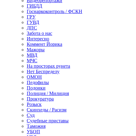
Видеорепортажи
ГИБДД
Госнаркоконтроль / ФСКН
ГРУ
ГУВД
ДПС
Забота о нас
Интересно
Коммент Йорика
Мажоры
МВД
МЧС
На просторах рунета
Нет Беспределу
ОМОН
Педофилы
Подонки
Полиция / Милиция
Прокуратура
Розыск
Скинхеды / Расизм
Суд
Судебные приставы
Таможня
УБОП