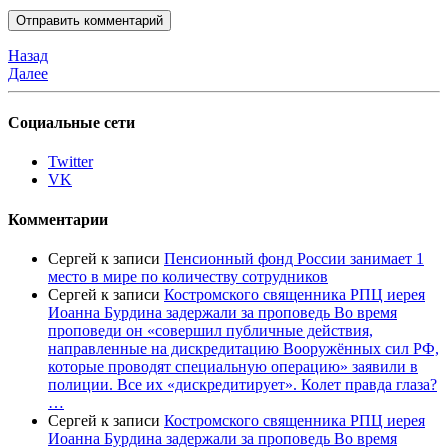
Назад
Далее
Социальные сети
Twitter
VK
Комментарии
Сергей
к записи
Пенсионный фонд России занимает 1
место в мире по количеству сотрудников
Сергей
к записи
Костромского священника РПЦ иерея
Иоанна Бурдина задержали за проповедь Во время
проповеди он «совершил публичные действия,
направленные на дискредитацию Вооружённых сил РФ,
которые проводят специальную операцию» заявили в
полиции. Все их «дискредитирует». Колет правда глаза?
…
Сергей
к записи
Костромского священника РПЦ иерея
Иоанна Бурдина задержали за проповедь Во время