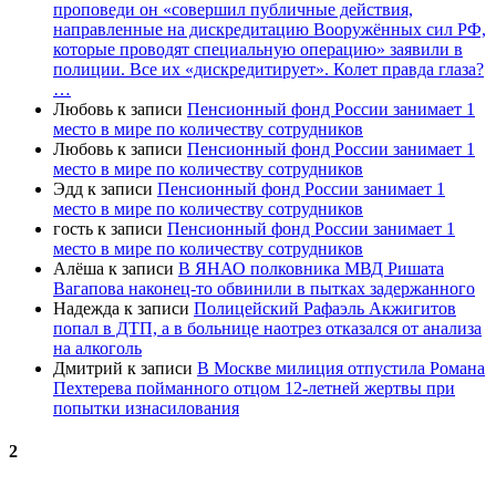
проповеди он «совершил публичные действия,
направленные на дискредитацию Вооружённых сил РФ,
которые проводят специальную операцию» заявили в
полиции. Все их «дискредитирует». Колет правда глаза?
…
Любовь
к записи
Пенсионный фонд России занимает 1
место в мире по количеству сотрудников
Любовь
к записи
Пенсионный фонд России занимает 1
место в мире по количеству сотрудников
Эдд
к записи
Пенсионный фонд России занимает 1
место в мире по количеству сотрудников
гость
к записи
Пенсионный фонд России занимает 1
место в мире по количеству сотрудников
Алёша
к записи
В ЯНАО полковника МВД Ришата
Вагапова наконец-то обвинили в пытках задержанного
Надежда
к записи
Полицейский Рафаэль Акжигитов
попал в ДТП, а в больнице наотрез отказался от анализа
на алкоголь
Дмитрий
к записи
В Москве милиция отпустила Романа
Пехтерева пойманного отцом 12-летней жертвы при
попытки изнасилования
2