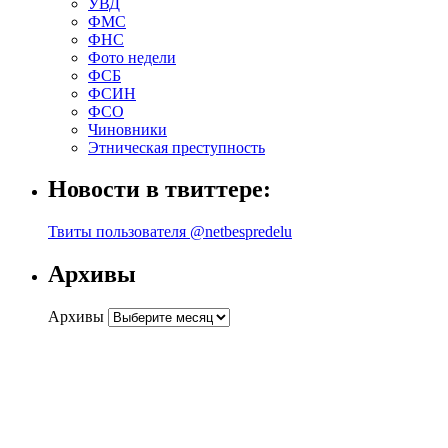
УВД
ФМС
ФНС
Фото недели
ФСБ
ФСИН
ФСО
Чиновники
Этническая преступность
Новости в твиттере:
Твиты пользователя @netbespredelu
Архивы
Архивы