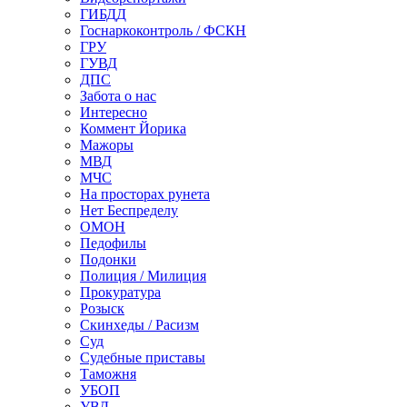
ГИБДД
Госнаркоконтроль / ФСКН
ГРУ
ГУВД
ДПС
Забота о нас
Интересно
Коммент Йорика
Мажоры
МВД
МЧС
На просторах рунета
Нет Беспределу
ОМОН
Педофилы
Подонки
Полиция / Милиция
Прокуратура
Розыск
Скинхеды / Расизм
Суд
Судебные приставы
Таможня
УБОП
УВД