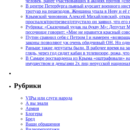
человек, ранее участвовавших в акциях против «сп
В центре Петербурга пьяный курсант военного инст
тротуар на пешеходов. Женщина упала в Неву и её
Крымский чиновник Алексей Михайловский, открывая
проспался/протрезвел/отпустило он заявил, что ег
Рубрика: «Сказочный чудак на букву М»: Депутат 
песочнице говорит: «Мне не нравится красный сово
Путин сравнил себя с Петром I и намерен «возвращ
законы позволяют уж очень обидчивый ОН. Но одн
Раньше такие депутаты были. В рабочее время на з
глядь, через год сидит кабан в телевизоре, рожа, чт
В Самаре росгвардееца из Крыма «оштрафовали» на 
имуществом и деньгами 2х лиц нерусской национа
Рубрики
VIPы или слуги народа
А вы знали
Армия
Блогеры
Бред
Ваши обращения
Видеорепортажи