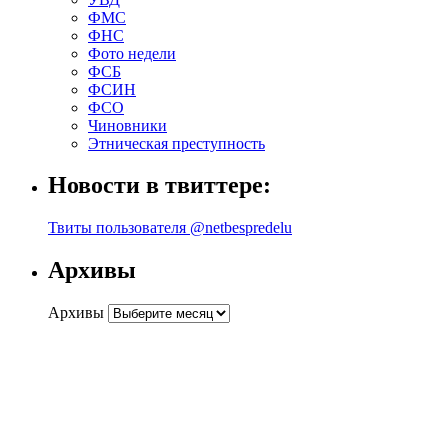
ФМС
ФНС
Фото недели
ФСБ
ФСИН
ФСО
Чиновники
Этническая преступность
Новости в твиттере:
Твиты пользователя @netbespredelu
Архивы
Архивы