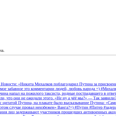
на.
 Новости: «Никита Михалков поблагодарил Путина за присвоение
амое забавное это комментарии людей, любовь народа =) #Миха
на напал на пожилого таксиста, родные пострадавшего в ответ 
и, что они не ожидали этого. «Не ну а чёё мы?» — Так заявили
 с цитатой Путина, на плакате было высказывание Путина: «Сам
 этом случае провал неизбежен» Ванга?=) #Путин #Питер #заде
ания лиц задерживают участников прошедших антивоенных акций