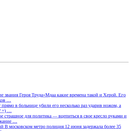
 звания Героя Труда»Мдаа какие времена такой и Херой. Его
лков …
прямо в больнице убили его несколько раз ударив ножом, а
? =) …
ое страшное для политика — вцепиться в свое кресло руками и
ржание …
 В московском метро полиция 12 июня задержала более 35