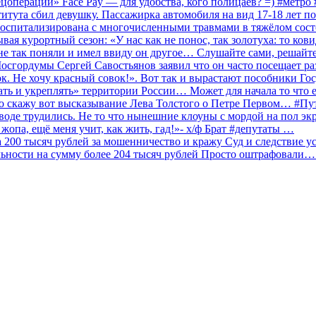
ецоперации» Face Pay — для удобства, кого полицаев? =) #метр
итута сбил девушку. Пассажирка автомобиля на вид 17-18 лет п
 госпитализирована с многочисленными травмами в тяжёлом сос
 курортный сезон: «У нас как не понос, так золотуха: то ков
о не так поняли и имел ввиду он другое… Слушайте сами, решайт
Мосгордумы Сергей Савостьянов заявил что он часто посещает р
к. Не хочу красный совок!». Вот так и вырастают пособники Го
ать и укреплять» территории России… Может для начала то что е
о скажу вот высказывание Лева Толстого о Петре Первом… #П
аводе трудились. Не то что нынешние клоуны с мордой на пол эк
о жопа, ещё меня учит, как жить, гад!»- х/ф Брат #депутаты …
200 тысяч рублей за мошенничество и кражу Суд и следствие ус
льности на сумму более 204 тысяч рублей Просто оштрафовали