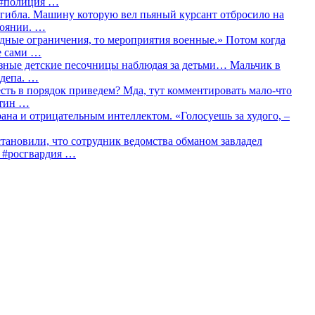
о #полиция …
огибла. Машину которую вел пьяный курсант отбросило на
тоянии. …
идные ограничения, то мероприятия военные.» Потом когда
е сами …
азные детские песочницы наблюдая за детьми… Мальчик в
сдепа. …
сть в порядок приведем? Мда, тут комментировать мало-что
утин …
рана и отрицательным интеллектом. «Голосуешь за худого, –
тановили, что сотрудник ведомства обманом завладел
… #росгвардия …