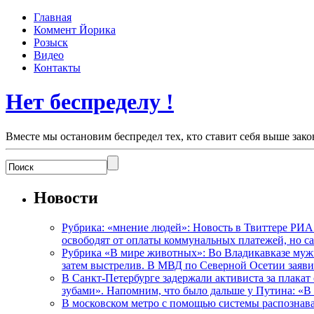
Главная
Коммент Йорика
Розыск
Видео
Контакты
Нет беспределу !
Вместе мы остановим беспредел тех, кто ставит себя выше зако
Новости
Рубрика: «мнение людей»: Новость в Твиттере РИА
освободят от оплаты коммунальных платежей, но с
Рубрика «В мире животных»: Во Владикавказе мужчи
затем выстрелив. В МВД по Северной Осетии заявил
В Санкт-Петербурге задержали активиста за плакат
зубами». Напомним, что было дальше у Путина: «В
В московском метро с помощью системы распознав